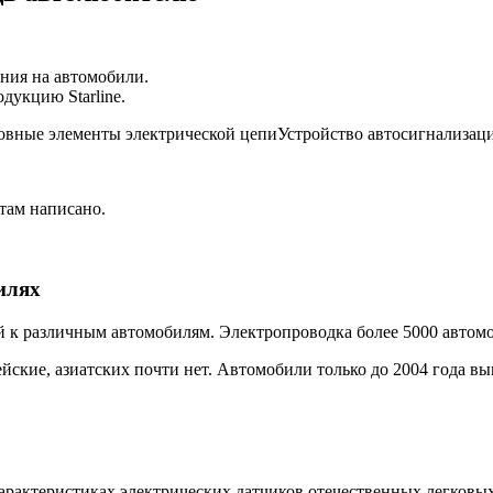
ния на автомобили.
дукцию Starline.
овные элементы электрической цепиУстройство автосигнализа
 там написано.
илях
 к различным автомобилям. Электропроводка более 5000 автомо
йские, азиатских почти нет. Автомобили только до 2004 года вы
характеристиках электрических датчиков отечественных легков