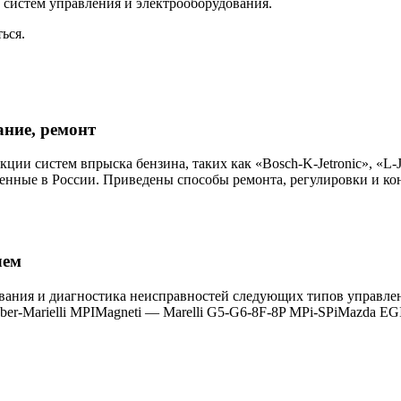
, систем управления и электрооборудования.
ься.
ание, ремонт
ии систем впрыска бензина, таких как «Bosch-K-Jetronic», «L-Je
енные в России. Приведены способы ремонта, регулировки и ко
лем
ования и диагностика неисправностей следующих типов управле
er-Marielli MPIMagneti — Marelli G5-G6-8F-8P MPi-SPiMazda 