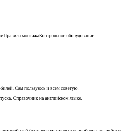
цииПравила монтажаКонтрольное оборудование
билей. Сам пользуюсь и всем советую.
пуска. Справочник на английском языке.
ых автомобилей (датчиков контрольных приборов, аварийных