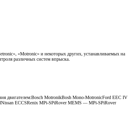
tronic», «Motronic» и некоторых других, устанавливаемых на
нтроля различных систем впрыска.
ния двигателем:Bosch MotronikBosh Mono-MotronicFord EEC IV
EGINissan ECCSRenix MPi-SPiRover MEMS — MPi-SPiRover