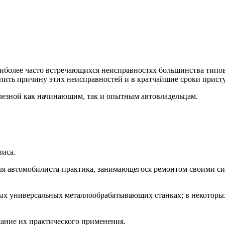
иболее часто встречающихся неисправностях большинства типов
лить причину этих неисправностей и в кратчайшие сроки присту
лезной как начинающим, так и опытным автовладельцам.
виса.
для автомобилиста-практика, занимающегося ремонтом своими с
х универсальных металлообрабатывающих станках; в некоторых 
ание их практического применения.