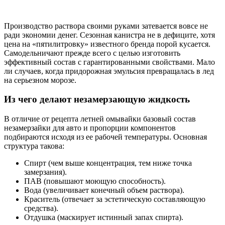
Производство раствора своими руками затевается вовсе не
ради экономии денег. Сезонная канистра не в дефиците, хотя
цена на «пятилитровку» известного бренда порой кусается.
Самодельничают прежде всего с целью изготовить
эффективный состав с гарантированными свойствами. Мало
ли случаев, когда придорожная эмульсия превращалась в лед
на серьезном морозе.
Из чего делают незамерзающую жидкость
В отличие от рецепта летней омывайки базовый состав
незамерзайки для авто и пропорции компонентов
подбираются исходя из ее рабочей температуры. Основная
структура такова:
Спирт (чем выше концентрация, тем ниже точка
замерзания).
ПАВ (повышают моющую способность).
Вода (увеличивает конечный объем раствора).
Краситель (отвечает за эстетическую составляющую
средства).
Отдушка (маскирует истинный запах спирта).