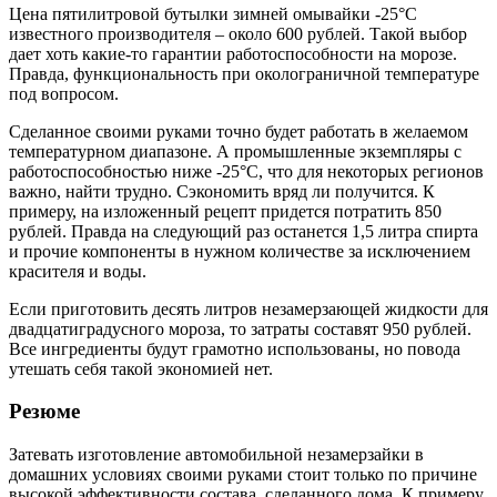
Цена пятилитровой бутылки зимней омывайки -25°C
известного производителя – около 600 рублей. Такой выбор
дает хоть какие-то гарантии работоспособности на морозе.
Правда, функциональность при околограничной температуре
под вопросом.
Сделанное своими руками точно будет работать в желаемом
температурном диапазоне. А промышленные экземпляры с
работоспособностью ниже -25°C, что для некоторых регионов
важно, найти трудно. Сэкономить вряд ли получится. К
примеру, на изложенный рецепт придется потратить 850
рублей. Правда на следующий раз останется 1,5 литра спирта
и прочие компоненты в нужном количестве за исключением
красителя и воды.
Если приготовить десять литров незамерзающей жидкости для
двадцатиградусного мороза, то затраты составят 950 рублей.
Все ингредиенты будут грамотно использованы, но повода
утешать себя такой экономией нет.
Резюме
Затевать изготовление автомобильной незамерзайки в
домашних условиях своими руками стоит только по причине
высокой эффективности состава, сделанного дома. К примеру,