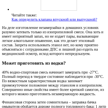
Читайте также:
Как определить клапана впускной или выпускной?
На деле изготовление незамерзайки в домашних условиях
разумно затевать только из изопропиловой смеси. Она хоть и
имеет неприятный запах, но не издает пары, вызывающие
легкое алкогольное опьянение, как это делает этиловый
состав. Запрета использовать этанол нет, но кому приятно
объясняться с сотрудниками ДПС и лишний раз ездить на
медицинский осмотр, исход которого непредсказуем.
Может приготовить из водки?
40% водно-спиртовая смесь начинает замерзать при -27°C.
Полный переход в твердое состояние наблюдается при -30°C.
По вязкостным характеристикам водка занимает
промежуточное положение между этанолом и изопропилом.
Совершенно иные свойства имеет более крепкий самогон, из
которого можно приготовить незамерзающую жидкость.
Финансовая сторона затеи сомнительна – заправка бачка
омывателя обойдется дороже полного топливного бака: 1 литр