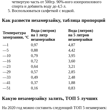
четвертую часть от 500гр. 90%-ного изопропилового
спирта и добавить воду до 4,5 л.
Воспользоваться салфеткой с водкой.
Как развести незамерзайку, таблица пропорций
Вода (литров)
Вода (литров)
Температура
на 1 литр
на 5 литров
замерзания, °С
незамерзайки
незамерзайки
—1
0,97
4,87
—5
0,88
4,42
—10
0,79
3,95
—16
0,72
3,60
—23
0,64
3,21
—29
0,57
2,85
—33
0,49
2,48
—41
0,37
1,88
—51
0,16
0,83
Какую незамерзайку залить, ТОП 5 лучших
На 2020 год можно составить следующий ТОП 5 незамерзаек: