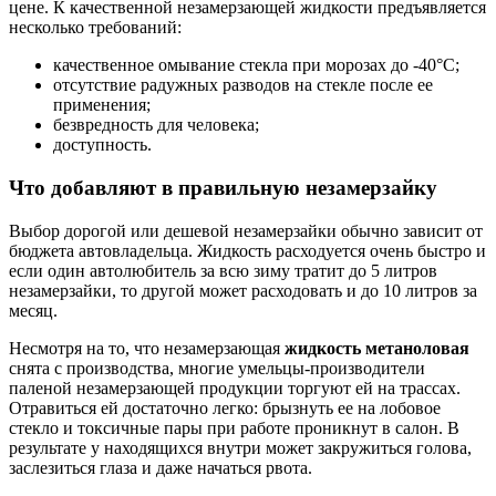
цене. К качественной незамерзающей жидкости предъявляется
несколько требований:
качественное омывание стекла при морозах до -40°C;
отсутствие радужных разводов на стекле после ее
применения;
безвредность для человека;
доступность.
Что добавляют в правильную незамерзайку
Выбор дорогой или дешевой незамерзайки обычно зависит от
бюджета автовладельца. Жидкость расходуется очень быстро и
если один автолюбитель за всю зиму тратит до 5 литров
незамерзайки, то другой может расходовать и до 10 литров за
месяц.
Несмотря на то, что незамерзающая
жидкость метаноловая
снята с производства, многие умельцы-производители
паленой незамерзающей продукции торгуют ей на трассах.
Отравиться ей достаточно легко: брызнуть ее на лобовое
стекло и токсичные пары при работе проникнут в салон. В
результате у находящихся внутри может закружиться голова,
заслезиться глаза и даже начаться рвота.