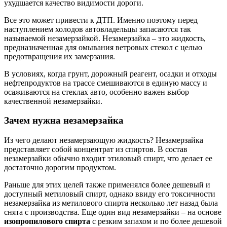
ухудшается качество видимости дороги.
Все это может привести к ДТП. Именно поэтому перед
наступлением холодов автовладельцы запасаются так
называемой незамерзайкой. Незамерзайка – это жидкость,
предназначенная для омывания ветровых стекол с целью
предотвращения их замерзания.
В условиях, когда грунт, дорожный реагент, осадки и отходы
нефтепродуктов на трассе смешиваются в единую массу и
осаживаются на стеклах авто, особенно важен выбор
качественной незамерзайки.
Зачем нужна незамерзайка
Из чего делают незамерзающую жидкость? Незамерзайка
представляет собой концентрат из спиртов. В состав
незамерзайки обычно входит этиловый спирт, что делает ее
достаточно дорогим продуктом.
Раньше для этих целей также применялся более дешевый и
доступный метиловый спирт, однако ввиду его токсичности
незамерзайка из метилового спирта несколько лет назад была
снята с производства. Еще один вид незамерзайки – на основе
изопропилового спирта
с резким запахом и по более дешевой