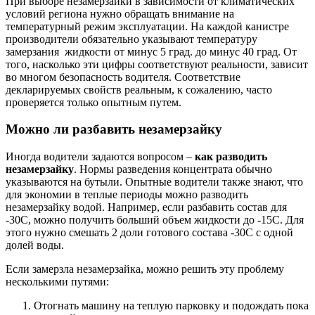
При выборе незамерзайки в зависимости от климатических
условий региона нужно обращать внимание на
температурный режим эксплуатации. На каждой канистре
производители обязательно указывают температуру
замерзания жидкости от минус 5 град. до минус 40 град. От
того, насколько эти цифры соответствуют реальности, зависит
во многом безопасность водителя. Соответствие
декларируемых свойств реальным, к сожалению, часто
проверяется только опытным путем.
Можно ли разбавить незамерзайку
Иногда водители задаются вопросом –
как разводить
незамерзайку
. Нормы разведения концентрата обычно
указываются на бутыли. Опытные водители также знают, что
для экономии в теплые периоды можно разводить
незамерзайку водой. Например, если разбавить состав для
-30С, можно получить больший объем жидкости до -15С. Для
этого нужно смешать 2 доли готового состава -30С с одной
долей воды.
Если замерзла незамерзайка, можно решить эту проблему
несколькими путями:
Отогнать машину на теплую парковку и подождать пока