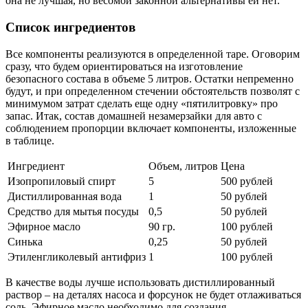
она не лучшая, но весомой законной альтернативы ей нет.
Список ингредиентов
Все компоненты реализуются в определенной таре. Оговорим
сразу, что будем ориентироваться на изготовление
безопасного состава в объеме 5 литров. Остатки непременно
будут, и при определенном стечении обстоятельств позволят с
минимумом затрат сделать еще одну «пятилитровку» про
запас. Итак, состав домашней незамерзайки для авто с
соблюдением пропорции включает компоненты, изложенные
в таблице.
Ингредиент
Объем, литров
Цена
Изопропиловый спирт
5
500 рублей
Дистиллированная вода
1
50 рублей
Средство для мытья посуды
0,5
50 рублей
Эфирное масло
90 гр.
100 рублей
Синька
0,25
50 рублей
Этиленгликолевый антифриз
1
100 рублей
В качестве воды лучше использовать дистиллированный
раствор – на деталях насоса и форсунок не будет отлаживаться
соль. Эфирное масло необходимо для создания