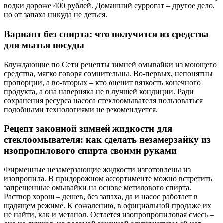
водки дороже 400 рублей. Домашний суррогат – другое дело,
но от запаха никуда не деться.
Вариант без спирта: что получится из средства
для мытья посуды
Блуждающие по Сети рецепты зимней омывайки из моющего
средства, мягко говоря сомнительны. Во-первых, непонятны
пропорции, а во-вторых – кто оценит вязкость конечного
продукта, а она наверняка не в лучшей кондиции. Ради
сохранения ресурса насоса стеклоомывателя пользоваться
подобными технологиями не рекомендуется.
Рецепт законной зимней жидкости для
стеклоомывателя: как сделать незамерзайку из
изопропилового спирта своими руками
Фирменные незамерзающие жидкости изготовлены из
изопропила. В придорожном ассортименте можно встретить
запрещенные омывайки на основе метилового спирта.
Раствор хорош – дешев, без запаха, да и насос работает в
щадящем режиме. К сожалению, в официальной продаже их
не найти, как и метанол. Остается изопропропиловая смесь –