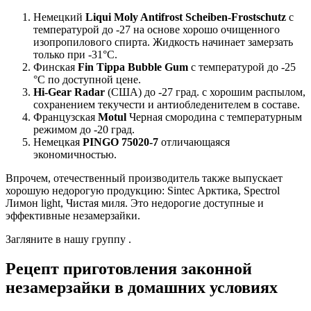
Немецкий
Liqui Moly Antifrost Scheiben-Frostschutz
с
температурой до -27 на основе хорошо очищенного
изопропилового спирта. Жидкость начинает замерзать
только при -31°С.
Финская
Fin Tippa Bubble Gum
с температурой до -25
°C по доступной цене.
Hi-Gear Radar
(США) до -27 град. с хорошим распылом,
сохранением текучести и антиобледенителем в составе.
Французская
Motul
Черная смородина с температурным
режимом до -20 град.
Немецкая
PINGO 75020-7
отличающаяся
экономичностью.
Впрочем, отечественный производитель также выпускает
хорошую недорогую продукцию: Sintec Арктика, Spectrol
Лимон light, Чистая миля. Это недорогие доступные и
эффективные незамерзайки.
Загляните в нашу группу .
Рецепт приготовления законной
незамерзайки в домашних условиях