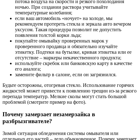
потока воздуха на скорости и резкого похолодания
ночью. При создании раствора учитывайте
температурные колебания;
если ваш автомобиль «ночует» на холоде, мы
рекомендуем протереть стекла и зеркала авто вечером
уксусом. Такая процедура позволит не допустить
появления толстой корки льда;
покупайте омывайку проверенных марок у
проверенного продавца и обязательно изучайте
этикетку. Подтеки на бутылке, кривая этикетка или ее
отсутствие – маркеры некачественного продукта;
используйте скребок или банковскую карту в качестве
его аналога;
замените фильтр в салоне, если он загрязнился.
Будьте осторожны, отогревая стекло. Использование горячих
жидкостей может привести к появлению трещин из-за резкого
перепада температур. Мелкие сколы могут стать большой
проблемой (смотрите пример на фото).
Почему замерзает незамерзайка в
разбрызгивателе?
Зимой ситуация обледенения системы омывателя или
отдельных его частей – дело обыкновенное. Почему замерзает