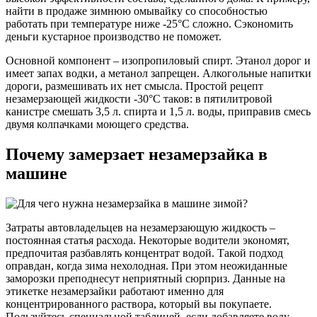
найти в продаже зимнюю омывайку со способностью
работать при температуре ниже -25°C сложно. Сэкономить
деньги кустарное производство не поможет.
Основной компонент – изопропиловый спирт. Этанол дорог и
имеет запах водки, а метанол запрещен. Алкогольные напитки
дороги, размешивать их нет смысла. Простой рецепт
незамерзающей жидкости -30°C таков: в пятилитровой
канистре смешать 3,5 л. спирта и 1,5 л. воды, приправив смесь
двумя колпачками моющего средства.
Почему замерзает незамерзайка в
машине
Затраты автовладельцев на незамерзающую жидкость –
постоянная статья расхода. Некоторые водители экономят,
предпочитая разбавлять концентрат водой. Такой подход
оправдан, когда зима нехолодная. При этом неожиданные
заморозки преподнесут неприятный сюрприз. Данные на
этикетке незамерзайки работают именно для
концентрированного раствора, который вы покупаете.
Пользуйтесь специальной таблицей, если добавляете воду.