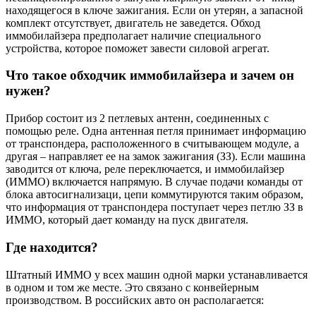
находящегося в ключе зажигания. Если он утерян, а запасной
комплект отсутствует, двигатель не заведется. Обход
иммобилайзера предполагает наличие специального
устройства, которое поможет завести силовой агрегат.
Что такое обходчик иммобилайзера и зачем он
нужен?
Прибор состоит из 2 петлевых антенн, соединенных с
помощью реле. Одна антенная петля принимает информацию
от транспондера, расположенного в считывающем модуле, а
другая – направляет ее на замок зажигания (ЗЗ). Если машина
заводится от ключа, реле переключается, и иммобилайзер
(ИММО) включается напрямую. В случае подачи команды от
блока автосигнализаци, цепи коммутируются таким образом,
что информация от транспондера поступает через петлю ЗЗ в
ИММО, который дает команду на пуск двигателя.
Где находится?
Штатный ИММО у всех машин одной марки устанавливается
в одном и том же месте. Это связано с конвейерным
производством. В российских авто он располагается: