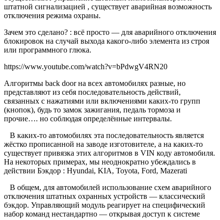
штатной сигнализацией , существует аварийная возможность
отключения режима охраны.
Зачем это сделано? : всё просто — для аварийного отключения
блокировок на случай выхода какого-либо элемента из строя
или программного глюка.
https://www.youtube.com/watch?v=bPdwgV4RN20
Алгоритмы back door на всех автомобилях разные, но
представляют из себя последовательность действий,
связанных с нажатиями или включениями каких-то групп
(кнопок), будь то замок зажигания, педаль тормоза и
прочие…. но соблюдая определённые интервалы.
В каких-то автомобилях эта последовательность является
жёстко прописанной на заводе изготовителе, а на каких-то
существует привязка этих алгоритмов в VIN коду автомобиля.
На некоторых примерах, мы неоднократно убеждались в
действии Бэкдор : Hyundai, KIA, Toyota, Ford, Mazerati
В общем, для автомобилей использование схем аварийного
отключения штатных охранных устройств — классический
бэкдор. Управляющий модуль реагирует на специфический
набор команд нестандартно — открывая доступ к системе