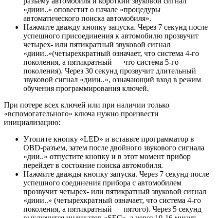
разъему автомобиля и короткий звуковой сигнал
«диии..» оповестит о начале «процедуры
автоматического поиска автомобиля».
Нажмите дважду кнопку запуска. Через 7 секунд после
успешного присоединения к автомобилю прозвучит
четырех- или пятикратный звуковой сигнал
«диии..»(четырехкратный означает, что система 4-го
поколения, а пятикратный — что система 5-го
поколения). Через 30 секунд прозвучит длительный
звуковой сигнал «диии..», означающий вход в режим
обучения программирования ключей.
При потере всех ключей или при наличии только
«вспомогательного» ключа нужно произвести
инициализацию:
Утопите кнопку «LED» и вставьте программатор в
OBD-разъем, затем после двойного звукового сигнала
«дии..» отпустите кнопку и в этот момент прибор
перейдет в состояние поиска автомобиля.
Нажмите дважды кнопку запуска. Через 7 секунд после
успешного соединения прибора с автомобилем
прозвучит четырех- или пятикратный звуковой сигнал
«диии..» (четырехкратный означает, что система 4-го
поколения, а пятикратный — пятого). Через 5 секунд
выключится индикатор «SEC», а через 10-16 минут