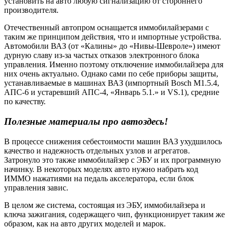
установить на авто любую сигнализацию от стороннего
производителя.
Отечественный автопром оснащается иммобилайзерами с
таким же принципом действия, что и импортные устройства.
Автомобили ВАЗ (от «Калины» до «Нивы-Шевроле») имеют
дурную славу из-за частых отказов электронного блока
управления. Именно поэтому отключение иммобилайзера для
них очень актуально. Однако сами по себе приборы защиты,
устанавливаемые в машинах ВАЗ (импортный Bosch M1.5.4,
АПС-6 и устаревший АПС-4, «Январь 5.1.» и VS.1), средние
по качеству.
Полезные материалы про авто
здесь!
В процессе снижения себестоимости машин ВАЗ ухудшилось
качество и надежность отдельных узлов и агрегатов.
Затронуло это также иммобилайзер с ЭБУ и их программную
начинку. В некоторых моделях авто нужно набрать код
ИММО нажатиями на педаль акселератора, если блок
управления завис.
В целом же система, состоящая из ЭБУ, иммобилайзера и
ключа зажигания, содержащего чип, функционирует таким же
образом, как на авто других моделей и марок.