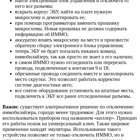
найти электронный блок управления и отключить от
него все разъемы;
вскрыть корпус ЭБУ, найти на плате нужную
микросхему и демонтировать ее;
при помощи программатора заменить прошивку
микросхемы. Новая прошивка не должна содержать
информацию об ИММО;
аккуратно впаять микросхему на место и произвести
обратную сборку электронного блока управления;
теперь ЭБУ не будет посылать никаких команд
иммобилайзеру, так как просто не знает о его наличии;
в самом ИММО нужно отсоединить или перерезать
провода, подключенные к контактам 9 и 18;
обрезанные провода соединить вместе и заизолировать
место скрутки. Это позволит работать корректно
системе диагностики авто;
все снятое оборудование установить на штатные места,
подключить к ЭБУ все ранее отсоединенные разъемы.
Важно
: существует альтернативное решение по отключению
иммобилайзера, гораздо менее трудоемкое. Для этого нужно
воспользоваться прибором под названием «киллер». Принцип
его работы похож на универсальный ключ. Также широкое
применение находят эмуляторы. Использование такого
устройства позволяет не только отключить ИММО, но и