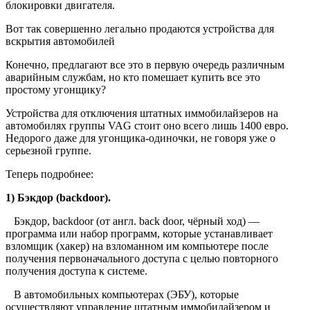
блокировки двигателя.
Вот так совершенно легально продаются устройства для
вскрытия автомобилей
Конечно, предлагают все это в первую очередь различным
аварийным службам, но кто помешает купить все это
простому угонщику?
Устройства для отключения штатных иммобилайзеров на
автомобилях группы VAG стоит оно всего лишь 1400 евро.
Недорого даже для угонщика-одиночки, не говоря уже о
серьезной группе.
Теперь подробнее:
1) Бэкдор (backdoor).
Бэкдор, backdoor (от англ. back door, чёрный ход) —
программа или набор программ, которые устанавливает
взломщик (хакер) на взломанном им компьютере после
получения первоначального доступа с целью повторного
получения доступа к системе.
В автомобильных компьютерах (ЭБУ), которые
осуществляют управление штатным иммобилайзером и