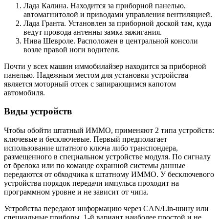
Лада Калина. Находится за приборной панелью,
автомагнитолой и приводами управления вентиляцией.
Лада Гранта. Установлен за приборной доской там, куда
ведут провода антенны замка зажигания.
Нива Шевроле. Расположен в центральной консоли
возле правой ноги водителя.
Почти у всех машин иммобилайзер находится за приборной
панелью. Надежным местом для установки устройства
является моторный отсек с запирающимся капотом
автомобиля.
Виды устройств
Чтобы обойти штатный ИММО, применяют 2 типа устройств:
ключевые и бесключевые. Первый предполагает
использование штатного ключа либо транспондера,
размещенного в специальном устройстве модуля. По сигналу
от брелока или по команде охранной системы данные
передаются от обходчика к штатному ИММО. У бесключевого
устройства порядок передачи импульса проходит на
программном уровне и не зависит от чипа.
Устройства передают информацию через CAN/Lin-шину или
специальные приборы. 1-й вариант наиболее простой и не