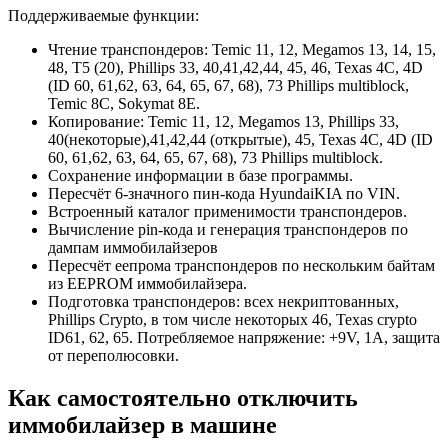
Поддерживаемые функции:
Чтение транспондеров: Temic 11, 12, Megamos 13, 14, 15,
48, T5 (20), Phillips 33, 40,41,42,44, 45, 46, Texas 4C, 4D
(ID 60, 61,62, 63, 64, 65, 67, 68), 73 Phillips multiblock,
Temic 8C, Sokymat 8E.
Копирование: Temic 11, 12, Megamos 13, Phillips 33,
40(некоторые),41,42,44 (открытые), 45, Texas 4C, 4D (ID
60, 61,62, 63, 64, 65, 67, 68), 73 Phillips multiblock.
Сохранение информации в базе программы.
Пересчёт 6-значного пин-кода HyundaiKIA по VIN.
Встроенный каталог применимости транспондеров.
Вычисление pin-кода и генерация транспондеров по
дампам иммобилайзеров
Пересчёт еепрома транспондеров по нескольким байтам
из EEPROM иммобилайзера.
Подготовка транспондеров: всех некриптованных,
Phillips Crypto, в том числе некоторых 46, Texas crypto
ID61, 62, 65. Потребляемое напряжение: +9V, 1A, защита
от переполюсовки.
Как самостоятельно отключить
иммобилайзер в машине