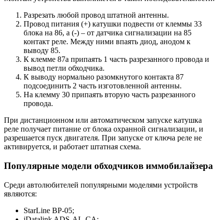
Разрезать любой провод штатной антенны.
Провод питания (+) катушки подвести от клеммы 33
блока на 86, а (-) – от датчика сигнализации на 85
контакт реле. Между ними впаять диод, анодом к
выводу 85.
К клемме 87а припаять 1 часть разрезанного провода и
вывод петли обходчика.
К выводу нормально разомкнутого контакта 87
подсоединить 2 часть изготовленной антенны.
На клемму 30 припаять вторую часть разрезанного
провода.
При дистанционном или автоматическом запуске катушка
реле получает питание от блока охранной сигнализации, и
разрешается пуск двигателя. При запуске от ключа реле не
активируется, и работает штатная схема.
Популярные модели обходчиков иммобилайзера
Среди автолюбителей популярными моделями устройств
являются:
StarLine BP-05;
iDatalink ADS-AL-CA;