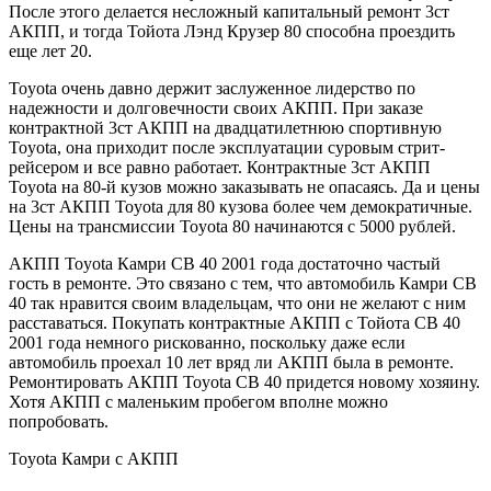
После этого делается несложный капитальный ремонт 3ст
АКПП, и тогда Тойота Лэнд Крузер 80 способна проездить
еще лет 20.
Toyota очень давно держит заслуженное лидерство по
надежности и долговечности своих АКПП. При заказе
контрактной 3ст АКПП на двадцатилетнюю спортивную
Toyota, она приходит после эксплуатации суровым стрит-
рейсером и все равно работает. Контрактные 3ст АКПП
Toyota на 80-й кузов можно заказывать не опасаясь. Да и цены
на 3ст АКПП Toyota для 80 кузова более чем демократичные.
Цены на трансмиссии Toyota 80 начинаются с 5000 рублей.
АКПП Toyota Камри СВ 40 2001 года достаточно частый
гость в ремонте. Это связано с тем, что автомобиль Камри СВ
40 так нравится своим владельцам, что они не желают с ним
расставаться. Покупать контрактные АКПП с Тойота СВ 40
2001 года немного рискованно, поскольку даже если
автомобиль проехал 10 лет вряд ли АКПП была в ремонте.
Ремонтировать АКПП Toyota СВ 40 придется новому хозяину.
Хотя АКПП с маленьким пробегом вполне можно
попробовать.
Toyota Камри с АКПП