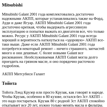
Mitsubishi
Mitsubishi Galant 2001 года комплектовались достаточно
надежными АКПП, которые устанавливались также на Форд,
Ауди и даже Ягуар. АКПП Mitsubishi Galant 2001 года
достаточно крепкая, чтобы выдержать агрессивную
эксплуатацию и попытки выжать из двигателя все, что только
можно. Ресурс у АКПП Mitsubishi Galant 2001 года всегда
хороший и вероятность наткнуться на «здоровую» АКПП все-
таки выше. Даже если АКПП Mitsubishi Galant 2001 года
потребуется некоторый ремонт – ничего страшного, запчастей
много и они дешевые. С более новыми Galant все
рискованнее. Необслуживаемая АКПП Galant могла долго
проездить на грязном масле, и оно порядочно расточило
гидроблок.
АКПП Митсубиси Галант
Тойота
Тойота Лэнд Крузер или просто Крузак, как говорят в народе.
Чтобы Крузак, особенно в 80 кузове, остался без 3ст АКПП –
это надо постараться. Крузак 80 с родной 3ст АКПП спокойно
откатывает все 20 лет, нужно только менять масла и фильтры.