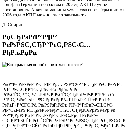
Гольф из Германии возрастом в 20 лет, АКПП лучше
восстановить. А вот на машины Фольксваген из Германии от
2006 года АКПП можно смело заказывать.
Д. Спирин
РџСЂРѕРґР°Р¶Р°
РєРѕРЅС‚СЂР°РєС‚РЅС‹С…
РђРљРџРџ
РљР°Рє РїРѕРєР°Р·С‹РІР°РµС‚ РЅР°С€Р° РїСЂР°РєС‚РёРєР°,
РєРѕРЅС‚СЂР°РєС‚РЅС‹Рµ РђРљРџРџ
РґРѕСЃС‚Р°С‚РѕС‡РЅРѕ РІРѕСЃС‚СЂРµР±РѕРІР°РЅС‹ Сѓ
Р°РІС‚РѕР»СЋР±РёС‚РµР»РµР№ РІ РњРѕСЃРєРІРµ Рё
РѕР±Р»Р°СЃС‚Рё. РњРЅРѕРіРёРµ РІР»Р°РґРµР»СЊС†С‹
РјР°С€РёРЅ РїСЂРёРЅРёРјР°СЋС‚ СЂРµС€РµРЅРёРµ Рѕ
Р·Р°РјРµРЅРµ Р°РІС‚РѕРјР°С‚РёС‡РµСЃРєРѕР№
С‚СЂР°РЅСЃРјРёСЃСЃРёРё РЅР° РєРѕРЅС‚СЂР°РєС‚РЅСѓСЋ,
С‚Р°Рє РєР°Рє СЌС‚Рѕ РїРѕРјРѕРіР°РµС‚ РЅРµ С‚РѕР»СЊРєРѕ