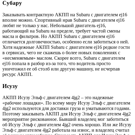
Субару
Заказывать контрактную АКПП на Subaru с двигателем ej16
вполне можно. Спортивный нрав Subaru с двигателем ej16
любят не только у нас. Небольшой двигатель ej16,
работающий на Subaru на пределе, требует частой смены
масла и фильтров. Но АКПП Subaru с двигателем ej16
отличается долговечностью, особенно если заботиться о ней.
Хотя надежные АКПП Subaru с двигателем ej16 редкие гости
в сервисах, чего не скажешь о более новых поколениях с
«несменяемым» маслом. Скорее всего, Subaru с двигателем
ej16 попала в разбор из-за того, что водитель просто
уничтожил ее об столб или другую машину, не исчерпав
ресурс АКПП.
Исузу
АКПП Исузу Эльф с двигателем 4jg2 – это надежные
«рабочие лошадки». По всему миру Исузу Эльф с двигателем
4jg2 используются для доставки груза и уматываются годами.
Поэтому заказывать АКПП для Исузу Эльф с двигателем 4jg2
мероприятие рискованное. Бывший владелец мог заботиться
об Исузу Эльф с двигателем 4jg2 очень хорошо. Или же Исузу
Эльф с двигателем 4jg2 работала на износ, и владелец считал