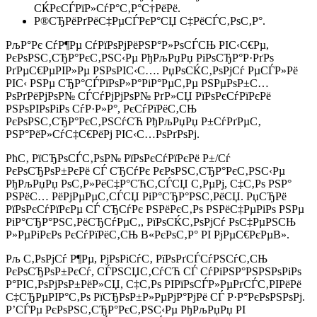
СЌРєСЃРїР»СѓР°С‚Р°С†РёРё.
Р®СЂРёРґРёС‡РµСЃРєР°СЏ С‡РёСЃС‚РѕС‚Р°.
РљР°Рє СѓР¶Рµ СѓРїРѕРјРёРЅР°Р»РѕСЃСЊ РІС‹С€Рµ,
РєРѕРЅС‚СЂР°РєС‚РЅС‹Рµ РђРљРџРџ РіРѕСЂР°Р·РґРѕ
РґРµС€РµРІР»Рµ РЅРѕРІС‹С…. РџРѕСЌС‚РѕРјСѓ РµСЃР»Рё
РІС‹ РЅРµ СЂР°СЃРїРѕР»Р°РіР°РµС‚Рµ РЅРµРѕР±С…
РѕРґРёРјРѕР№ СЃСѓРјРјРѕР№ РґР»СЏ РїРѕРєСѓРїРєРё
РЅРѕРІРѕРіРѕ СѓР·Р»Р°, РєСѓРїРёС‚СЊ
РєРѕРЅС‚СЂР°РєС‚РЅСѓСЋ РђРљРџРџ Р±СѓРґРµС‚
РЅР°РёР»СѓС‡С€РёРј РІС‹С…РѕРґРѕРј.
РћС‚ РїСЂРѕСЃС‚РѕР№ РїРѕРєСѓРїРєРё Р±/Сѓ
РєРѕСЂРѕР±РєРё СЃ СЂСѓРє РєРѕРЅС‚СЂР°РєС‚РЅС‹Рµ
РђРљРџРџ РѕС‚Р»РёС‡Р°СЋС‚СЃСЏ С‚РµРј, С‡С‚Рѕ РЅР°
РЅРёС… РёРјРµРµС‚СЃСЏ РіР°СЂР°РЅС‚РёСЏ. РџСЂРё
РїРѕРєСѓРїРєРµ СЃ СЂСѓРє РЅРёРєС‚Рѕ РЅРёС‡РµРіРѕ РЅРµ
РіР°СЂР°РЅС‚РёСЂСѓРµС‚, РїРѕСЌС‚РѕРјСѓ РѕС‡РµРЅСЊ
Р»РµРіРєРѕ РєСѓРїРёС‚СЊ В«РєРѕС‚Р° РІ РјРµС€РєРµВ».
Рљ С‚РѕРјСѓ Р¶Рµ, РјРѕРіСѓС‚ РїРѕРґСЃСѓРЅСѓС‚СЊ
РєРѕСЂРѕР±РєСѓ, СЃРЅСЏС‚СѓСЋ СЃ СѓРіРЅР°РЅРЅРѕРіРѕ
Р°РІС‚РѕРјРѕР±РёР»СЏ, С‡С‚Рѕ РІРїРѕСЃР»РµРґСЃС‚РІРёРё
С‡СЂРµРІР°С‚Рѕ РїСЂРѕР±Р»РµРјР°РјРё СЃ Р·Р°РєРѕРЅРѕРј.
Р’СЃРµ РєРѕРЅС‚СЂР°РєС‚РЅС‹Рµ РђРљРџРџ РІ