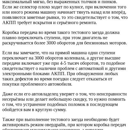
максимальный мягко, без выраженных толчков и пинков.
Если же селектор плохо ходит по кулисе, при включении того
или иного режима машину начинает тянуть назад или вперёд,
появляются заметные рывки, то это свидетельствует о том, что
АКПП требует вскрытия и серьёзного ремонта.
Коробка передача во время такого тестового заезда должна
плавно переключать ступени, при этом двигатель не
раскручивается более 3000 оборотов для бензиновых моторов.
Если вы замечаете, что на прямой машина одни ступени
переключает на 3000 оборотов коленвала, а другие высшие
передачи включают уже при 4-5 тысяч оборотов, то подобное
свидетельствует о наличии проблем с автоматикой и другими
электронными блоками АКПП. При обнаружении любых
таких дефектов во время поездки следует отказаться от
покупки проблемного автомобиля.
Даже если его автовладелец уверяет о том, что неисправности
несерьёзны или делает небольшую скидку, то нужно помнить
о том, что устранение подобных поломок в последующем
обойдется вам в круглую сумму.
Также при выполнение тестового заезда необходимо будет
активировать режим овердрайв, при котором коробка передач
обеспечивает максимальное ускорение, а передачи