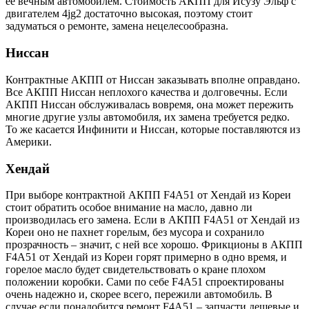
её вечным автомобилем. Стоимость АКПП для Исузу Эльф с
двигателем 4jg2 достаточно высокая, поэтому стоит
задуматься о ремонте, замена нецелесообразна.
Ниссан
Контрактные АКПП от Ниссан заказывать вполне оправдано.
Все АКПП Ниссан неплохого качества и долговечны. Если
АКПП Ниссан обслуживалась вовремя, она может пережить
многие другие узлы автомобиля, их замена требуется редко.
То же касается Инфинити и Ниссан, которые поставляются из
Америки.
Хендай
При выборе контрактной АКПП F4A51 от Хендай из Кореи
стоит обратить особое внимание на масло, давно ли
производилась его замена. Если в АКПП F4A51 от Хендай из
Кореи оно не пахнет горелым, без мусора и сохранило
прозрачность – значит, с ней все хорошо. Фрикционы в АКПП
F4A51 от Хендай из Кореи горят примерно в одно время, и
горелое масло будет свидетельствовать о кране плохом
положении коробки. Сами по себе F4A51 спроектированы
очень надежно и, скорее всего, пережили автомобиль. В
случае если понадобится ремонт F4A51 – запчасти дешевые и