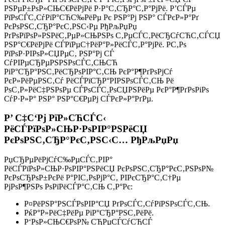
РЅРµР±РѕР»СЊС€РёРјРё Р·Р°С‚СЂР°С‚Р°РјРё. Р’СЃРµ
РїРѕСЃС‚СѓРїР°СЋС‰РёРµ Рє РЅР°Рј РЅР° СЃРєР»Р°Рґ
РєРѕРЅС‚СЂР°РєС‚РЅС‹Рµ РђРљРџРџ
РґРѕРїРѕР»РЅРёС‚РµР»СЊРЅРѕ С‚РµСЃС‚РёСЂСѓСЋС‚СЃСЏ
РЅР°С€РёРјРё СЃРїРµС†РёР°Р»РёСЃС‚Р°РјРё. Р­С‚Рѕ
РїРѕР·РІРѕР»СЏРµС‚ РЅР°Рј СЃ
СѓРІРµСЂРµРЅРЅРѕСЃС‚СЊСЋ
РіР°СЂР°РЅС‚РёСЂРѕРІР°С‚СЊ РєР°Р¶РґРѕРјСѓ
РєР»РёРµРЅС‚Сѓ РёСЃРїСЂР°РІРЅРѕСЃС‚СЊ Рё
РѕС‚Р»РёС‡РЅРѕРµ СЃРѕСЃС‚РѕСЏРЅРёРµ РєР°Р¶РґРѕРіРѕ
СѓР·Р»Р° РЅР° РЅР°С€РµРј СЃРєР»Р°РґРµ.
Р’ С‡С‘Рј РїР»СЋСЃС‹
РёСЃРїРѕР»СЊР·РѕРІР°РЅРёСЏ
РєРѕРЅС‚СЂР°РєС‚РЅС‹С… РђРљРџРџ
РџСЂРµРёРјСѓС‰РµСЃС‚РІР°
РёСЃРїРѕР»СЊР·РѕРІР°РЅРёСЏ РєРѕРЅС‚СЂР°РєС‚РЅРѕР№
РєРѕСЂРѕР±РєРё Р°РІС‚РѕРјР°С‚ РІРєСЂР°С‚С†Рµ
РјРѕР¶РЅРѕ РѕРїРёСЃР°С‚СЊ С‚Р°Рє:
Р¤РёРЅР°РЅСЃРѕРІР°СЏ РґРѕСЃС‚СѓРїРЅРѕСЃС‚СЊ.
РќР°Р»РёС‡РёРµ РіР°СЂР°РЅС‚РёРё.
Р‘РѕР»СЊС€РѕР№ СЂРµСЃСѓСЂСЃ