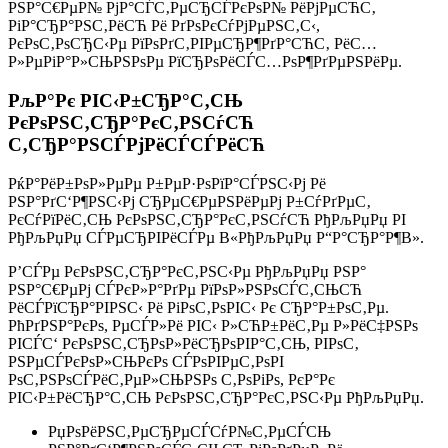
РЅР°С€РµР№ РјР°СЃС‚РµСЂСЃРєРѕР№ РёРјРµСЋС‚
РіР°СЂР°РЅС‚РёСЋ Рё РґРѕРєСѓРјРµРЅС‚С‹,
РєРѕС‚РѕСЂС‹Рµ РїРѕРґС‚РІРµСЂР¶РґР°СЋС‚ РёС…
Р»РµРіР°Р»СЊРЅРѕРµ РїСЂРѕРёСЃС…РѕР¶РґРµРЅРёРµ.
РљР°Рє РІС‹Р±СЂР°С‚СЊ
РєРѕРЅС‚СЂР°РєС‚РЅСѓСЋ
С‚СЂР°РЅСЃРјРёСЃСЃРёСЋ
РќР°РёР±РѕР»РµРµ Р±РµР·РѕРїР°СЃРЅС‹Рј Рё
РЅР°РґС‘Р¶РЅС‹Рј СЂРµС€РµРЅРёРµРј Р±СѓРґРµС‚
РєСѓРїРёС‚СЊ РєРѕРЅС‚СЂР°РєС‚РЅСѓСЋ РђРљРџРџ РІ
РђРљРџРџ СЃРµСЂРІРёСЃРµ В«РђРљРџРџ Р“Р°СЂР°Р¶В».
Р’СЃРµ РєРѕРЅС‚СЂР°РєС‚РЅС‹Рµ РђРљРџРџ РЅР°
РЅР°С€РµРј СЃРєР»Р°РґРµ РїРѕР»РЅРѕСЃС‚СЊСЋ
РёСЃРїСЂР°РІРЅС‹ Рё РіРѕС‚РѕРІС‹ Рє СЂР°Р±РѕС‚Рµ.
РћРґРЅР°РєРѕ, РµСЃР»Рё РІС‹ Р»СЋР±РёС‚Рµ Р»РёС‡РЅРѕ
РІСЃС‘ РєРѕРЅС‚СЂРѕР»РёСЂРѕРІР°С‚СЊ, РІРѕС‚
РЅРµСЃРєРѕР»СЊРєРѕ СЃРѕРІРµС‚РѕРІ
РѕС‚РЅРѕСЃРёС‚РµР»СЊРЅРѕ С‚РѕРіРѕ, РєР°Рє
РІС‹Р±РёСЂР°С‚СЊ РєРѕРЅС‚СЂР°РєС‚РЅС‹Рµ РђРљРџРџ.
РџРѕРёРЅС‚РµСЂРµСЃСѓР№С‚РµСЃСЊ