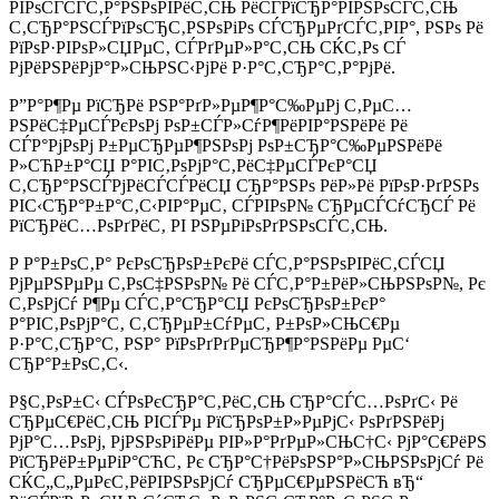
РІРѕСЃСЃС‚Р°РЅРѕРІРёС‚СЊ РёСЃРїСЂР°РІРЅРѕСЃС‚СЊ
С‚СЂР°РЅСЃРїРѕСЂС‚РЅРѕРіРѕ СЃСЂРµРґСЃС‚РІР°, РЅРѕ Рё
РїРѕР·РІРѕР»СЏРµС‚ СЃРґРµР»Р°С‚СЊ СЌС‚Рѕ СЃ
РјРёРЅРёРјР°Р»СЊРЅС‹РјРё Р·Р°С‚СЂР°С‚Р°РјРё.
Р”Р°Р¶Рµ РїСЂРё РЅР°РґР»РµР¶Р°С‰РµРј С‚РµС…
РЅРёС‡РµСЃРєРѕРј РѕР±СЃР»СѓР¶РёРІР°РЅРёРё Рё
СЃР°РјРѕРј Р±РµСЂРµР¶РЅРѕРј РѕР±СЂР°С‰РµРЅРёРё
Р»СЋР±Р°СЏ Р°РІС‚РѕРјР°С‚РёС‡РµСЃРєР°СЏ
С‚СЂР°РЅСЃРјРёСЃСЃРёСЏ СЂР°РЅРѕ РёР»Рё РїРѕР·РґРЅРѕ
РІС‹СЂР°Р±Р°С‚С‹РІР°РµС‚ СЃРІРѕР№ СЂРµСЃСѓСЂСЃ Рё
РїСЂРёС…РѕРґРёС‚ РІ РЅРµРіРѕРґРЅРѕСЃС‚СЊ.
Р Р°Р±РѕС‚Р° РєРѕСЂРѕР±РєРё СЃС‚Р°РЅРѕРІРёС‚СЃСЏ
РјРµРЅРµРµ С‚РѕС‡РЅРѕР№ Рё СЃС‚Р°Р±РёР»СЊРЅРѕР№, Рє
С‚РѕРјСѓ Р¶Рµ СЃС‚Р°СЂР°СЏ РєРѕСЂРѕР±РєР°
Р°РІС‚РѕРјР°С‚ С‚СЂРµР±СѓРµС‚ Р±РѕР»СЊС€Рµ
Р·Р°С‚СЂР°С‚ РЅР° РїРѕРґРґРµСЂР¶Р°РЅРёРµ РµС‘
СЂР°Р±РѕС‚С‹.
Р§С‚РѕР±С‹ СЃРѕРєСЂР°С‚РёС‚СЊ СЂР°СЃС…РѕРґС‹ Рё
СЂРµС€РёС‚СЊ РІСЃРµ РїСЂРѕР±Р»РµРјС‹ РѕРґРЅРёРј
РјР°С…РѕРј, РјРЅРѕРіРёРµ РІР»Р°РґРµР»СЊС†С‹ РјР°С€РёРЅ
РїСЂРёР±РµРіР°СЋС‚ Рє СЂР°С†РёРѕРЅР°Р»СЊРЅРѕРјСѓ Рё
СЌС„С„РµРєС‚РёРІРЅРѕРјСѓ СЂРµС€РµРЅРёСЋ вЂ“