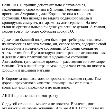
Если АКПП пришла действительно с автомобиля,
закончившего свою жизнь в Японии, Германии или на
просторах Америки и даже Кореи – то она в хорошем
состоянии. Она никогда не видела бодяжного масла и
криворуких самоучек из гаражных автосервисов. На нее
ставили оригинальные или даже усиленные детали. А хозяин,
скорее всего, по часам соблюдал сроки ТО.
Даже если бывший владелец был стрит-рейсером и выжимал
из автомобиля все что можно, он, скорее всего, содержал свой
автомобиль в идеальном состоянии. В Японии солидную
часть автомобилей утилизирую после трех лет использования
и детали с них практически в идеальном состоянии.
Автомобиль тупо меньше проехал – расстояния во всем мире
меньше. Это в нашей стране можно два часа ехать по шоссе в
хороший и дешевый магазин.
В Европе за два часа можно проехать несколько стран. Там
дороги прекрасного качества, почищенные от снега, а
водители ездят спокойно и по правилам.
АКПП привезенная по контракту
С другой стороны – может и не повезти. Владелец мог
оказаться и не самым хорошим. Или же АКПП пришла не из