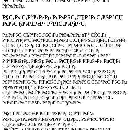
РёСЃРїРѕР»СЊР·СѓСЋС‚ РєРѕРЅС‚СЂР°РєС‚РЅС‹Рµ
РђРљРџРџ.
Р§С‚Рѕ С‚Р°РєРѕРµ РєРѕРЅС‚СЂР°РєС‚РЅР°СЏ
РєРѕСЂРѕР±РєР° Р°РІС‚РѕРјР°С‚
РљРѕРЅС‚СЂР°РєС‚РЅС‹Рµ РђРљРџРџ вЂ“ СЌС‚Рѕ
Р°РІС‚РѕРјР°С‚РёС‡РµСЃРєРёРµ С‚СЂР°РЅСЃРјРёСЃСЃРёРё,
СЃРЅСЏС‚С‹Рµ СЃ РѕС‚СЃР»СѓР¶РёРІС€РёС… СЃРІРѕР№
СЃСЂРѕРє РјР°С€РёРЅ Рё РїСЂРѕС€РµРґС€РёРµ
РїРѕР»РЅРѕРµ РІРѕСЃСЃС‚Р°РЅРѕРІР»РµРЅРёРµ РЅР°
Р·Р°РІРѕРґРµ, РіРґРµ РёС… РїСЂРѕРёР·РІРµР»Рё. РџСЂРё
С‚Р°РєРѕРј СЂРµРјРѕРЅС‚Рµ РІСЃРµ
РїРѕРІСЂРµР¶РґС‘РЅРЅС‹Рµ Рё РёР·РЅРѕС€РµРЅРЅС‹Рµ
С‡Р°СЃС‚Рё РєРѕСЂРѕР±РєРё Р·Р°РјРµРЅСЏСЋС‚СЃСЏ
РЅР° РЅРѕРІС‹Рµ, РїРѕСЌС‚РѕРјСѓ РєРѕРЅС‚СЂР°РєС‚РЅС‹Рµ
РђРљРџРџ вЂ“ РїРѕР»РЅРѕСЃС‚СЊСЋ
СЂР°Р±РѕС‚РѕСЃРїРѕСЃРѕР±РЅС‹Рµ Рё РёСЃРїСЂР°РІРЅС‹Рµ
СѓР·Р»С‹, РєРѕС‚РѕСЂС‹Рµ РјРѕР¶РЅРѕ РєСѓРїРёС‚СЊ
РґРѕРІРѕР»СЊРЅРѕ РЅРµРґРѕСЂРѕРіРѕ.
Р�СЃРїРѕР»СЊР·РѕРІР°РЅРёРµ С‚Р°РєРѕР№
РєРѕСЂРѕР±РєРё РїРѕР·РІРѕР»СЏРµС‚ РЅР°РґС‘Р¶РЅРѕ
СЂРµС€РёС‚СЊ РїСЂРѕР±Р»РµРјСѓ
РёСЃРїСЂР°РІРЅРѕСЃС‚Рё Р°РІС‚РѕРјРѕР±РёР»СЏ СЃ