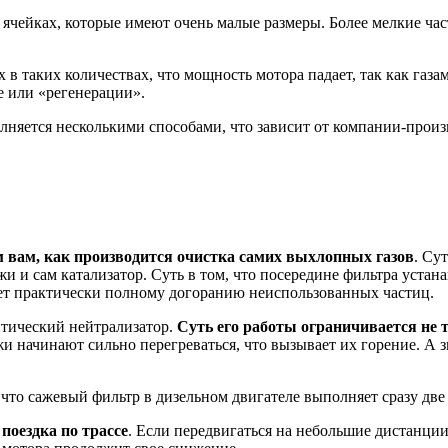
ячейках, которые имеют очень малые размеры. Более мелкие част
х в таких количествах, что мощность мотора падает, так как газа
е или «регенерации».
няется несколькими способами, что зависит от компании-произво
м вам, как производится очистка самих выхлопных газов
. Су
жи и сам катализатор. Суть в том, что посередине фильтра уста
ует практически полному догоранию неиспользованных частиц.
итический нейтрализатор.
Суть его работы ограничивается не 
жи начинают сильно перегреваться, что вызывает их горение. А з
 что сажевый фильтр в дизельном двигателе выполняет сразу дв
оездка по трассе
. Если передвигаться на небольшие дистанции,