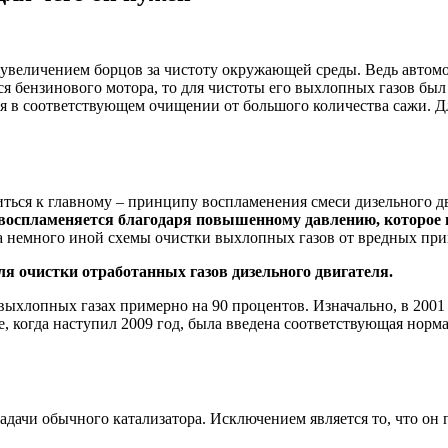
ы увеличением борцов за чистоту окружающей среды. Ведь автом
тся бензинового мотора, то для чистоты его выхлопных газов бы
 в соответствующем очищении от большого количества сажи. Дл
атиться к главному – принципу воспламенения смеси дизельного д
оспламеняется благодаря повышенному давлению, которое вы
ача немного иной схемы очистки выхлопных газов от вредных при
ля очистки отработанных газов дизельного двигателя.
выхлопных газах примерно на 90 процентов. Изначально, в 2001
е, когда наступил 2009 год, была введена соответствующая норм
 задачи обычного катализатора. Исключением является то, что он