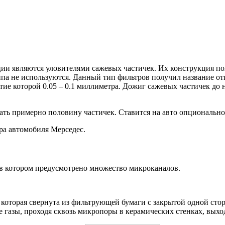
 являются уловителями сажевых частичек. Их конструкция похо
па не используются. Данный тип фильтров получил название отк
стие которой 0.05 – 0.1 миллиметра. Дожиг сажевых частичек до 
.
ть примерно половину частичек. Ставится на авто опционально
ера автомобиля Мерседес.
 в котором предусмотрено множество микроканалов.
а, которая свернута из фильтрующей бумаги с закрытой одной с
е газы, проходя сквозь микропоры в керамических стенках, выхо