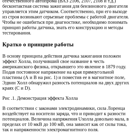
отечественного автопрома (ВАЗ 2106, 2107, 2108 и т.д.)
бесконтактная система зажигания для бензинового двигателя
управляется этим датчиком. Соответственно, при его выходе
из строя возникают серьезные проблемы с работой двигателя.
Чтобы не ошибиться при диагностике, необходимо понимать
принцип работы датчика, знать его конструкцию и методы
тестирования.
Кратко о принципе работы
В основу принципа действия датчика зажигания положен
эффект Холла, получивший свое название в честь
американского физика, открывшего это явление в 1879 году.
Подав постоянное напряжение на края прямоугольной
пластины (А и В на рис. 1) и поместив ее в магнитное поле,
Эдвин Холл обнаружил разность потенциалов на двух других
краях (С и D).
Рис .1. Демонстрация эффекта Холла
В соответствии с законами электродинамики, сила Лоренца
воздействует на носители заряда, что и приводит к разности
потенциалов. Величина напряжения Uхолла довольно мала, в
пределах от 10 мкВ до 100 мВ, она зависит как от силы тока,
так и напряженности электромагнитного поля.