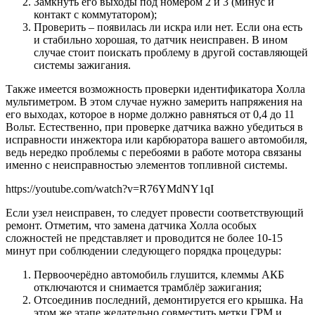
Замкнуть его выходы под номером 2 и 3 (минус и
контакт с коммутатором);
Проверить – появилась ли искра или нет. Если она есть
и стабильно хорошая, то датчик неисправен. В ином
случае стоит поискать проблему в другой составляющей
системы зажигания.
Также имеется возможность проверки идентификатора Холла
мультиметром. В этом случае нужно замерить напряжения на
его выходах, которое в норме должно равняться от 0,4 до 11
Вольт. Естественно, при проверке датчика важно убедиться в
исправности инжектора или карбюратора вашего автомобиля,
ведь нередко проблемы с перебоями в работе мотора связаны
именно с неисправностью элементов топливной системы.
https://youtube.com/watch?v=R76YMdNY1qI
Если узел неисправен, то следует провести соответствующий
ремонт. Отметим, что замена датчика Холла особых
сложностей не представляет и проводится не более 10-15
минут при соблюдении следующего порядка процедуры:
Первоочерёдно автомобиль глушится, клеммы АКБ
отключаются и снимается трамблёр зажигания;
Отсоединив последний, демонтируется его крышка. На
этом же этапе желательно совместить метки ГРМ и