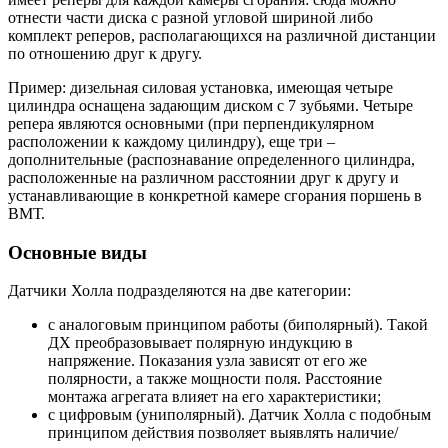
отнести части диска с разной угловой шириной либо
комплект реперов, располагающихся на различной дистанции
по отношению друг к другу.
Пример: дизельная силовая установка, имеющая четыре
цилиндра оснащена задающим диском с 7 зубьями. Четыре
репера являются основными (при перпендикулярном
расположении к каждому цилиндру), еще три –
дополнительные (распознавание определенного цилиндра,
расположенные на различном расстоянии друг к другу и
устанавливающие в конкретной камере сгорания поршень в
ВМТ.
Основные виды
Датчики Холла подразделяются на две категории:
с аналоговым принципом работы (биполярный). Такой
ДХ преобразовывает полярную индукцию в
напряжение. Показания узла зависят от его же
полярности, а также мощности поля. Расстояние
монтажа агрегата влияет на его характеристики;
с цифровым (униполярный). Датчик Холла с подобным
принципом действия позволяет выявлять наличие/