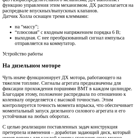
функцию управления этим механизмом. ДХ располагается на
распредвале впускных/выпускных клапанов.
Датчик Холла оснащен тремя клеммами:
на “массу”;
“плюсовая” с входным напряжением порядка 6 В;
выходная. С нее преобразованный сигнал импульса
отправляется на коммутатор.
Устройство работы
На дизельном моторе
Чуть иначе функционирует ДХ мотора, работающего на
тяжелом топливе. Сигналы агрегата предназначены для
фиксации прохождения поршнями ВМТ в каждом цилиндре.
Благодаря этому, положение распредвала по отношению к
коленвалу определяется с высокой точностью. Этим
контролируется точность момента впрыска, что обеспечивает
моментальный запуск дизельного силового агрегата и его
устойчивая на любых оборотах.
С целью реализации поставленных задач конструкция
претерпела изменения – доработан задающий диск, который
имеет реперы для каждой камеры сгорания: сюда можно