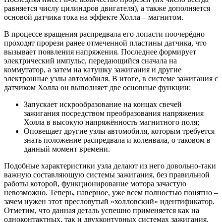
равняется числу цилиндров двигателя), а также дополняется
основой датчика тока на эффекте Холла – магнитом.
В процессе вращения распредвала его лопасти поочерёдно
проходят прорези ранее отмеченной пластины датчика, что
вызывает появления напряжения. Последнее формирует
электрический импульс, передающийся сначала на
коммутатор, а затем на катушку зажигания и другие
электронные узлы автомобиля. В итоге, в системе зажигания с
датчиком Холла он выполняет две основные функции:
Запускает искрообразование на концах свечей
зажигания посредством преобразования напряжения
Холла в высокую напряжённость магнитного поля;
Оповещает другие узлы автомобиля, которым требуется
знать положение распредвала и коленвала, о таковом в
данный момент времени.
Подобные характеристики узла делают из него довольно-таки
важную составляющую системы зажигания, без правильной
работы которой, функционирование мотора зачастую
невозможно. Теперь, наверное, уже всем полностью понятно –
зачем нужен этот пресловутый «холловский» идентификатор.
Отметим, что данная деталь успешно применяется как на
одноконтактных, так и двухконтурных системах зажигания.