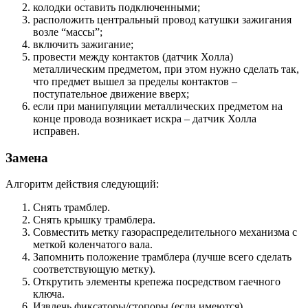
колодки оставить подключенными;
расположить центральный провод катушки зажигания
возле “массы”;
включить зажигание;
провести между контактов (датчик Холла)
металлическим предметом, при этом нужно сделать так,
что предмет вышел за пределы контактов –
поступательное движение вверх;
если при манипуляции металлических предметом на
конце провода возникает искра – датчик Холла
исправен.
Замена
Алгоритм действия следующий:
Снять трамблер.
Снять крышку трамблера.
Совместить метку газораспределительного механизма с
меткой коленчатого вала.
Запомнить положение трамблера (лучше всего сделать
соответствующую метку).
Открутить элементы крепежа посредством гаечного
ключа.
Извлечь фиксаторы/стопоры (если имеются).