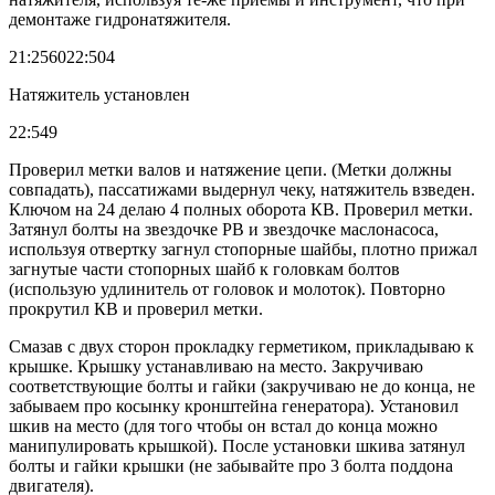
демонтаже гидронатяжителя.
21:256022:504
Натяжитель установлен
22:549
Проверил метки валов и натяжение цепи. (Метки должны
совпадать), пассатижами выдернул чеку, натяжитель взведен.
Ключом на 24 делаю 4 полных оборота КВ. Проверил метки.
Затянул болты на звездочке РВ и звездочке маслонасоса,
используя отвертку загнул стопорные шайбы, плотно прижал
загнутые части стопорных шайб к головкам болтов
(использую удлинитель от головок и молоток). Повторно
прокрутил КВ и проверил метки.
Смазав с двух сторон прокладку герметиком, прикладываю к
крышке. Крышку устанавливаю на место. Закручиваю
соответствующие болты и гайки (закручиваю не до конца, не
забываем про косынку кронштейна генератора). Установил
шкив на место (для того чтобы он встал до конца можно
манипулировать крышкой). После установки шкива затянул
болты и гайки крышки (не забывайте про 3 болта поддона
двигателя).