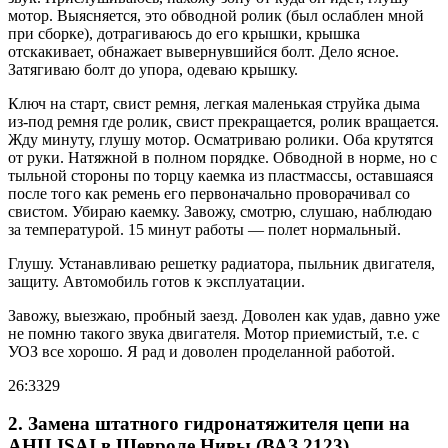
мотор. Выясняется, это обводной ролик (был ослаблен мной
при сборке), дотрагиваюсь до его крышки, крышка
отскакивает, обнажает вывернувшийся болт. Дело ясное.
Затягиваю болт до упора, одеваю крышку.
Ключ на старт, свист ремня, легкая маленькая струйка дыма
из-под ремня где ролик, свист прекращается, ролик вращается.
Жду минуту, глушу мотор. Осматриваю ролики. Оба крутятся
от руки. Натяжной в полном порядке. Обводной в норме, но с
тыльной стороны по торцу каемка из пластмассы, оставшаяся
после того как ремень его первоначально проворачивал со
свистом. Убираю каемку. Завожу, смотрю, слушаю, наблюдаю
за температурой. 15 минут работы — полет нормальный.
Глушу. Устанавливаю решетку радиатора, пыльник двигателя,
защиту. Автомобиль готов к эксплуатации.
Завожу, выезжаю, пробный заезд. Доволен как удав, давно уже
не помню такого звука двигателя. Мотор приемистый, т.е. с
УОЗ все хорошо. Я рад и доволен проделанной работой.
26:3329
2. Замена штатного гидронатяжителя цепи на
АНЦ ISAI в Шевроле Нивы (ВАЗ 2123)