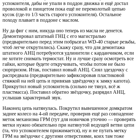
успокоителя, дабы не упали в поддон движка и ещё достал
проволокой и пинцетом пока ещё не перемолотый цепью
кусок (где-то 1/3 часть старого успокоителя). Остальное
походу плавает в поддоне с маслом.
Ну да фиг с ним, никуда оно теперь из масла не денется.
Демонтировал штатный ГНЦ с его магистралью
(предварительно перед этим побрызгал WD-40 старые резьбы,
чтоб легче открутились). Скажу сразу, что для демонтажа
штатного АНЦ потребуются удлинители с карданчиком, если
не хотите снимать термостат. Ну и лучше сразу осмотреть все
гайки, которые будете откручивать, чтобы потом не было
сюрпризом. Итак, поставил новый АНЦ. Снял здездочку с
распредвала (предварительно зафиксировав пластиковой
стяжкой на ней цепь и привязав здвёздочку к замку капота).
Прикрутил новый успокоитель (сильно не тянул, всё ж
пластмасса). Поставил обратно звёздочку, разрядил АНЦ,
услышав характерный звук.
Наконец цепь натянулась. Покрутил вывешенное домкратом
заднее колесо на 4-ой передаче, проверив ещё раз совпадение
меток механизма ГРМ (тут для новичков уточню — проверять
метки нужно обязательно при натянутой ведущей ветви цепи
(та, что успокоителем прижимается), ну и не путать метку
ГРМ на звёздочке с другими отверстиями, коих там тоже