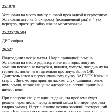
25:1970
Установил на место помпу с новой прокладкой и герметиком.
Установив авто на блокировку (повышенный ряд) и 4-ую
передачу, протянул гайку шкива мегаголовкой.
25:225726:504
ДВС собран
26:527
Подсоединил все разъемы. Надел приводной ремень.
Установил на место радиатор и вентиляторы, попутно
заменив некоторые патрубки, шланги, хомуты, посадив их на
герметик, после чего тщательно протянул. Залил ОЖ.
Двигатель готов к первоначальному пуску. ЗАПУСК Ключ на
старт… Звук мотора приятно ласкает слух, слышны только
шум ремня, легкое клацанье адсорбера и легкий приятный
шелест цепи.
При прогреве клацает один гидрик, эта проблема будет
решена через месяц, перед заменой масла (по мере прогрева
гидрик умолк). И тут внезапно возник звонкий посторонний
звук. Прислушиваюсь, нахожу зону от куда он идет, глушу