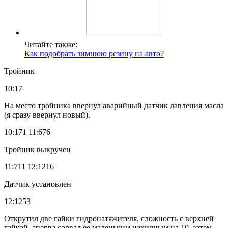
Читайте также:
Как подобрать зимнюю резину на авто?
Тройник
10:17
На место тройника ввернул аварийный датчик давления масла
(я сразу ввернул новый).
10:171 11:676
Тройник выкручен
11:711 12:1216
Датчик установлен
12:1253
Открутил две гайки гидронатяжителя, сложность с верхней
гайкой, сперва сорвал ее маленьким накидным на 10, затем