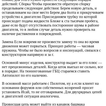
действий: Сборка Чтобы произвести обратную сборку
проделываем следующие действия: Берем новую деталь, и
останавливаем на свое место Берем два болта и прикручиваем
устройство к двигателю Присоединяем трубку по которой
происходит подача жидкости Ближе к ста тысячам пробега,
даже если будут отсутствовать посторонние шумы в районе
двигателя, то в любом случае деталь нужно проверить на
наличие растяжения и повреждений.
Замена Если вовремя не произвести замену то она во время
движения может порваться. Принцип работы — часовая
пружина. Чтобы не было вопросов и инсинуаций, связался с
конструктором напрямую и за г.
Основной минус изделия, конструктор выдает за его плюс —
нет прецизионных деталей. Когда шток выехал не сильно, все
в порядке. На тюнингованные ГБЦ стараемся ставить
Автопилот по его наличию.
В основной массе работаем с Пилотом, ну а если клиент на
основании форумов или собственных воззрений просит
установить Исай, то не отговариваем. Для двухрядных цепей
и двигателей ситуация аналогична.
Провисшая цепь может выйти из канавок башмака