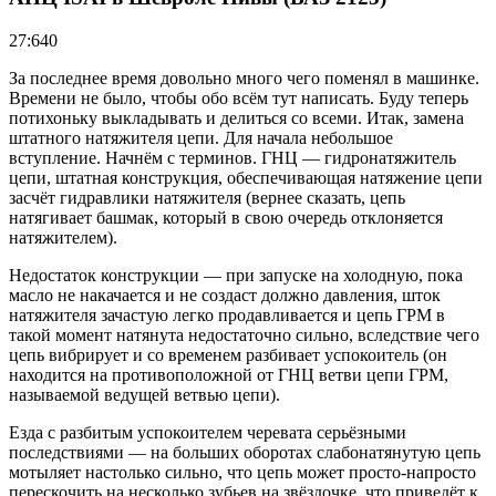
27:640
За последнее время довольно много чего поменял в машинке.
Времени не было, чтобы обо всём тут написать. Буду теперь
потихоньку выкладывать и делиться со всеми. Итак, замена
штатного натяжителя цепи. Для начала небольшое
вступление. Начнём с терминов. ГНЦ — гидронатяжитель
цепи, штатная конструкция, обеспечивающая натяжение цепи
засчёт гидравлики натяжителя (вернее сказать, цепь
натягивает башмак, который в свою очередь отклоняется
натяжителем).
Недостаток конструкции — при запуске на холодную, пока
масло не накачается и не создаст должно давления, шток
натяжителя зачастую легко продавливается и цепь ГРМ в
такой момент натянута недостаточно сильно, вследствие чего
цепь вибрирует и со временем разбивает успокоитель (он
находится на противоположной от ГНЦ ветви цепи ГРМ,
называемой ведущей ветвью цепи).
Езда с разбитым успокоителем черевата серьёзными
последствиями — на больших оборотах слабонатянутую цепь
мотыляет настолько сильно, что цепь может просто-напросто
перескочить на несколько зубьев на звёздочке, что приведёт к