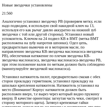
Новые звездочки установлены
21:560
Аналогично установил звездочку РВ (проверяем метку, если
надо подводим, я использую свой накидной ключ на 13,
используя его как рычаг давлю аккуратно на нижний зуб
звездочки с той или другой стороны). Установил новый
успокоитель. Ключом на 24 подвел КВ в ВМТ (метка ВМТ
расположена на зубу напротив шпонки). Одел цепь,
предварительно вымочив ее в моторном масле, по
направлению звездочка КВ-звездочка маслонасоса-звездочка
РВ), обеспечивая натяжение по плечам звездочка КВ-
звездочка маслонасоса, звездочка маслонасоса-звездочка РВ,
при этом положение валов по меткам должно быть соблюдено
(манипулируйте звездочкой маслонасоса).
Установил натяжитель пилот, предварительно смазав с обех
сторон прокладку герметиком, установил прокладку на
шпильки крепления натяжителя. Натяжитель установил на
место (Внимание! Корпус натяжителя должен быть
расположен вверх, т.е вырез через который видно пружину
вверху. В качестве ориентира: загнутая часть чеки, смотрит в
сторону моторного щита). Затянул крепежные гайки
натяжителя, используя те-же приемы и инструмент, что при