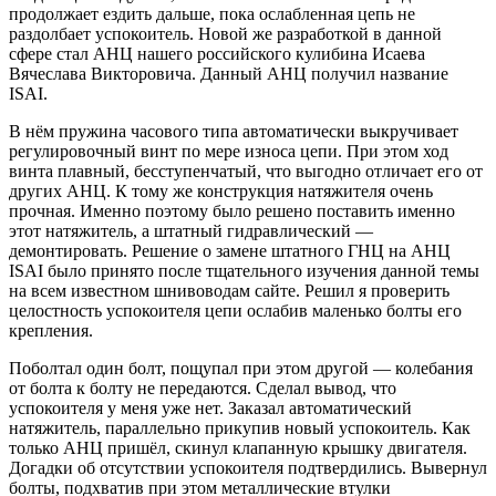
продолжает ездить дальше, пока ослабленная цепь не
раздолбает успокоитель. Новой же разработкой в данной
сфере стал АНЦ нашего российского кулибина Исаева
Вячеслава Викторовича. Данный АНЦ получил название
ISAI.
В нём пружина часового типа автоматически выкручивает
регулировочный винт по мере износа цепи. При этом ход
винта плавный, бесступенчатый, что выгодно отличает его от
других АНЦ. К тому же конструкция натяжителя очень
прочная. Именно поэтому было решено поставить именно
этот натяжитель, а штатный гидравлический —
демонтировать. Решение о замене штатного ГНЦ на АНЦ
ISAI было принято после тщательного изучения данной темы
на всем известном шнивоводам сайте. Решил я проверить
целостность успокоителя цепи ослабив маленько болты его
крепления.
Поболтал один болт, пощупал при этом другой — колебания
от болта к болту не передаются. Сделал вывод, что
успокоителя у меня уже нет. Заказал автоматический
натяжитель, параллельно прикупив новый успокоитель. Как
только АНЦ пришёл, скинул клапанную крышку двигателя.
Догадки об отсутствии успокоителя подтвердились. Вывернул
болты, подхватив при этом металлические втулки