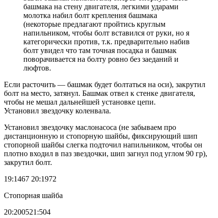
башмака на стену двигателя, легкими ударами
молотка набил болт крепления башмака
(некоторые предлагают пройтись круглым
напильником, чтобы болт вставился от руки, но я
категорически против, т.к. предварительно набив
болт увидел что там точная посадка и башмак
поворачивается на болту ровно без заеданий и
люфтов.
Если расточить — башмак будет болтаться на оси), закрутил
болт на место, затянул. Башмак отвел к стенке двигателя,
чтобы не мешал дальнейшей установке цепи.
Установил звездочку коленвала.
Установил звездочку маслонасоса (не забываем про
дистанционную и стопорную шайбы, фиксирующий шип
стопорной шайбы слегка подточил напильником, чтобы он
плотно входил в паз звездочки, шип загнул под углом 90 гр),
закрутил болт.
19:1467 20:1972
Стопорная шайба
20:200521:504