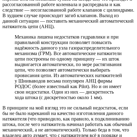
рассогласованной работе коленвала и распредвала и как
следствие — несогласованной работе клапанов с цилиндрами.
В худшем случае происходит загиб клапанов. Выход из
данной ситуации — поставить механический автоматический
натяжитель цепи (АНЦ).
Механика лишена недостатков гидравлики и при
правильной конструкции позволяет повысить
надёжность данного узла газораспределительного
механизма (ГРМ). Все автоматические натяжители
цепи построены по одному принципу — их шток
выдвигается автоматически, по мере растягивания
цепи, что позволяет автоматически выбирать
провисания цепи. Из автоматических натяжителей
у Шниваводов весьма популярен АНЦ фирмы
РОДОС (более известный как Pilot). Но и он имеет
свои недостатки. Один из них — дискретность
хода штока (с дискретностью около 1 мм).
В принципе на мой взгляд это не сильный недостаток, если
бы не было нареканий на качество изготовления данного
натяжителя (что приводило, как правило, к подклиниванию
штока, после чего натяжитель начинал работать как обычный
механический, а не автоматический). Только беда в том, что
владелец авто думает, что с натяжителем всё в порядке и