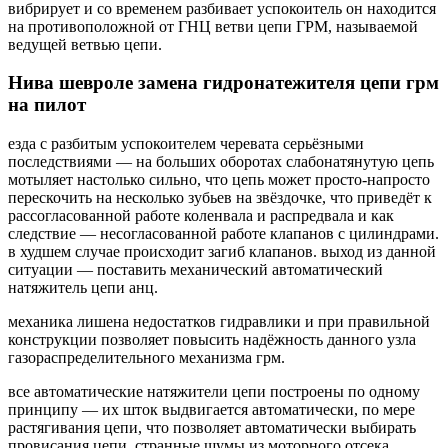
вибрирует и со временем разбивает успокоитель он находится
на противоположной от ГНЦ ветви цепи ГРМ, называемой
ведущей ветвью цепи.
Нива шевроле замена гидронатежителя цепи грм
на пилот
езда с разбитым успокоителем черевата серьёзными
последствиями — на больших оборотах слабонатянутую цепь
мотыляет настолько сильно, что цепь может просто-напросто
перескочить на несколько зубьев на звёздочке, что приведёт к
рассогласованной работе коленвала и распредвала и как
следствие — несогласованной работе клапанов с цилиндрами.
в худшем случае происходит загиб клапанов. выход из данной
ситуации — поставить механический автоматический
натяжитель цепи анц.
механика лишена недостатков гидравлики и при правильной
конструкции позволяет повысить надёжность данного узла
газораспределительного механизма грм.
все автоматические натяжители цепи построены по одному
принципу — их шток выдвигается автоматически, по мере
растягивания цепи, что позволяет автоматически выбирать
провисания цепи. странные шумы из моторного отсека,