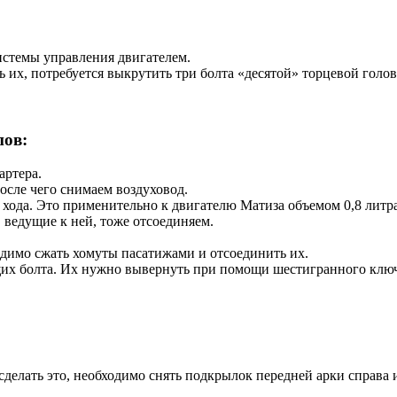
истемы управления двигателем.
 их, потребуется выкрутить три болта «десятой» торцевой голов
пов:
артера.
осле чего снимаем воздуховод.
о хода. Это применительно к двигателю Матиза объемом 0,8 литра
 ведущие к ней, тоже отсоединяем.
одимо сжать хомуты пасатижами и отсоединить их.
ящих болта. Их нужно вывернуть при помощи шестигранного ключ
делать это, необходимо снять подкрылок передней арки справа 