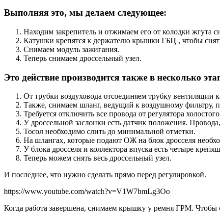
Выполняя это, мы делаем следующее:
Находим закрепитель и отжимаем его от колодки жгута с
Катушки крепятся к держателю крышки ГБЦ , чтобы снять
Снимаем модуль зажигания.
Теперь снимаем дроссельный узел.
Это действие производится также в несколько эта
От трубки воздуховода отсоединяем трубку вентиляции к
Также, снимаем шланг, ведущий к воздушному фильтру, п
Требуется отключить все провода от регулятора холостог
У дроссельной заслонки есть датчик положения. Провода,
Тосол необходимо слить до минимальной отметки.
На шлангах, которые подают ОЖ на блок дросселя необх
У блока дросселя и коллектора впуска есть четыре креп
Теперь можем снять весь дроссельный узел.
И последнее, что нужно сделать прямо перед регулировкой.
https://www.youtube.com/watch?v=V1W7bmLg3Oo
Когда работа завершена, снимаем крышку у ремня ГРМ. Чтобы с