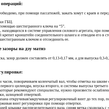
 операций:
бходимо, при помощи пассатижей, зажать хомут с краев и перед
ки ГБЦ.
 помощью шестигранного ключа на “5”.
находящихся в системе управления силового агрегата, при пом
ый крепит кронштейн соединительного шланга и отводим его в ст
 шестигранным ключом и отсоединить ее.
 зазоры на дэу матиз
а, зазор должен составлять от 0,13-0,17 мм, а для выпуска 0,3-
гулировке:
 часов, поворачиваем коленчатый вал, чтобы отметка на шкиве 
первого цилиндра, впуска второго, и системы выпуска третьего
 которые рекомендуют специалисты, нужно произвести ослаблен
ки, шлицевой отверткой.
апана откручивая/закручивая регулировочный винт до тех пор, п
ерживая винт регулировки при помощи отвертки.
жней крышке распределительного вала, синяя метка сходилась с