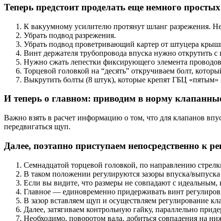
Теперь предстоит проделать еще немного простых
К вакуумному усилителю протянут шланг разрежения. Нео
Убрать подвод разрежения.
Убрать подвод проветривающий картер от штуцера крыш
Винт держателя трубопровода впуска нужно открутить с
Нужно сжать лепестки фиксирующего элемента проводов, 
Торцевой головкой на “десять” откручиваем болт, котор
Выкрутить болты (8 штук), которые крепят ГБЦ «пятым»
И теперь о главном: приводим в норму клапанные
Важно взять в расчет информацию о том, что для клапанов впуск
передвигаться щуп.
Далее, поэтапно приступаем непосредственно к ре
Семнадцатой торцевой головкой, по направлению стрелки
В таком положении регулируются зазоры впуска/выпуска 
Если вы видите, что размеры не совпадают с идеальным,
Главное — единовременно придерживать винт регулиров
В зазор вставляем щуп и осуществляем регулирование кл
Далее, затягиваем контрольную гайку, параллельно прид
Необходимо, поворотом вала, добиться совпадения на ни