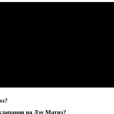
из?
клапанов на Дэу Матиз?