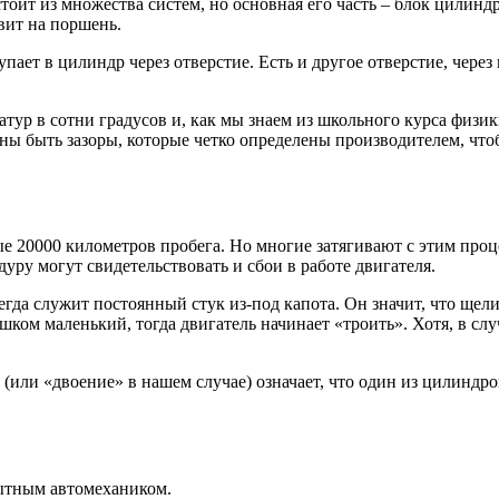
оит из множества систем, но основная его часть – блок цилинд
вит на поршень.
упает в цилиндр через отверстие. Есть и другое отверстие, чере
атур в сотни градусов и, как мы знаем из школьного курса физи
ны быть зазоры, которые четко определены производителем, что
 20000 километров пробега. Но многие затягивают с этим процес
уру могут свидетельствовать и сбои в работе двигателя.
гда служит постоянный стук из-под капота. Он значит, что щел
ишком маленький, тогда двигатель начинает «троить». Хотя, в слу
(или «двоение» в нашем случае) означает, что один из цилиндро
пытным автомехаником.