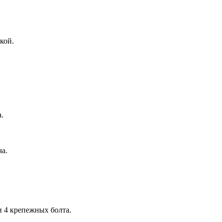
кой.
.
а.
и 4 крепежных болта.