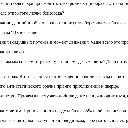
 если такая искра проскочит в электронных приборах, то это вп
озле открытого лючка бензобака?
ание данной проблемы рано или поздно оборачивается более с
ряда? Их всего две.
рения воздушных потоков в момент движения. Чаще всего это про
овой палочки.
о, там мы ее трем о тряпочку, а причем здесь машина? Дело в то
ая заряд. Вот наглядное подтверждение наличия заряда на авто.
ого антистатического брелка при его приближении к дверце.
 ветре. Причем вашему автомобилю даже не нужно двигаться, он
рким летом. При влажности воздуха более 85% проблема исчезает
частью авто, вы выступаете проводником, через который электри