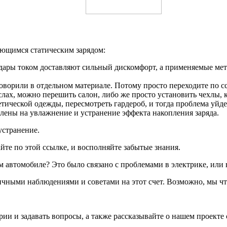
ающимся статическим зарядом:
а удары током доставляют сильный дискомфорт, а применяемые ме
оворили в отдельном материале. Потому просто переходите по с
лах, можно перешить салон, либо же просто установить чехлы, к
етической одежды, пересмотреть гардероб, и тогда проблема уйде
лены на увлажнение и устранение эффекта накопления заряда.
устранение.
йте по этой ссылке, и восполняйте забытые знания.
ем автомобиле? Это было связано с проблемами в электрике, или 
ичными наблюдениями и советами на этот счет. Возможно, мы чт
рии и задавать вопросы, а также рассказывайте о нашем проекте