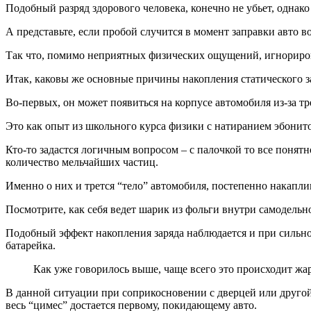
Подобный разряд здорового человека, конечно не убьет, однако
А представьте, если пробой случится в момент заправки авто в
Так что, помимо неприятных физических ощущений, игнориров
Итак, каковы же основные причины накопления статического за
Во-первых, он может появиться на корпусе автомобиля из-за т
Это как опыт из школьного курса физики с натиранием эбонит
Кто-то задастся логичным вопросом – с палочкой то все понятн
количество мельчайших частиц.
Именно о них и трется “тело” автомобиля, постепенно накаплив
Посмотрите, как себя ведет шарик из фольги внутри самодельн
Подобный эффект накопления заряда наблюдается и при сильном
батарейка.
Как уже говорилось выше, чаще всего это происходит жа
В данной ситуации при соприкосновении с дверцей или другой 
весь “цимес” достается первому, покидающему авто.