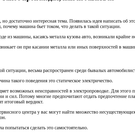
я, но достаточно интересная тема. Появилась идея написать об э
, почему машина бьет током, что делать в такой ситуации.
оде из машины, касаясь металла кузова авто, возникали крайне 
озникает он при касании металла или иных поверхностей в маши
кой ситуации, весьма распространен среди бывалых автомобилисто
ина такого поведения это статическое электричество.
дмет возможных неисправностей в электропроводке. Для этого 
мени и сил. Потому многие предпочитают отдать предпочтение п
ят итоговый вердикт.
ервисного центра у вас могут найти множество несуществующих 
он.
ла попытаться сделать это самостоятельно.