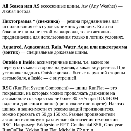
All Season или AS
всесезонные шины. Aw (Any Weather) —
Любая погода.
Пиктограмма * (снежинка)
— резина предназначена для
использования её в суровых зимних условиях. Если на
боковине шины нет этой маркировки, то эта автошина
предназначена для использования только в летних условиях.
Aquatred, Aquacontact, Rain, Water, Aqua или пиктограмма
(зонтик)
— специальные дождевые шины.
Outside и Inside
; ассиметричные шины, т.е. важно не
перепутать какая сторона наружная, а какая внутренняя. При
установке надпись Outside должна быть с наружной стороны
автомобиля, а Inside — с внутренней.
RSC
(RunFlat System Component) — шины RunFlat — это
покрышки, на которых можно продолжать движение на
автомобиле со скоростью не более 80 км/ч при ПОЛНОМ
падении давления в шине (при проколе или порезе). На этих
шинах, в зависимости от рекомендаций производителя,
можно проехать от 50 до 150 км. Разные производители
автошин используют различные обозначения технологии
RSC. Например: Bridgestone RFT, Continental SSR, Goodyear
RunOnFlat, Nokian Run Flat, Michelin ZP и т. д.