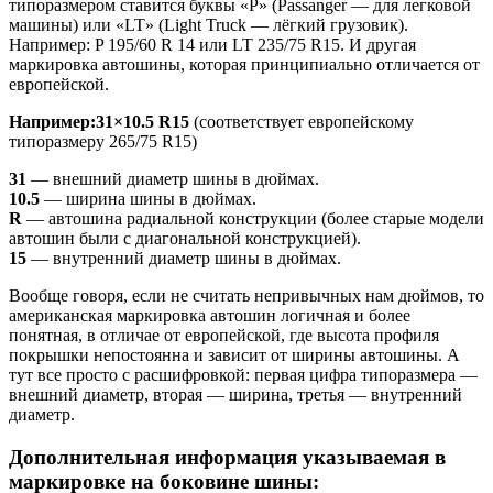
типоразмером ставится буквы «P» (Passanger — для легковой
машины) или «LT» (Light Truck — лёгкий грузовик).
Например: P 195/60 R 14 или LT 235/75 R15. И другая
маркировка автошины, которая принципиально отличается от
европейской.
Например:
31×10.5 R15
(соответствует европейскому
типоразмеру 265/75 R15)
31
— внешний диаметр шины в дюймах.
10.5
— ширина шины в дюймах.
R
— автошина радиальной конструкции (более старые модели
автошин были с диагональной конструкцией).
15
— внутренний диаметр шины в дюймах.
Вообще говоря, если не считать непривычных нам дюймов, то
американская маркировка автошин логичная и более
понятная, в отличае от европейской, где высота профиля
покрышки непостоянна и зависит от ширины автошины. А
тут все просто с расшифровкой: первая цифра типоразмера —
внешний диаметр, вторая — ширина, третья — внутренний
диаметр.
Дополнительная информация указываемая в
маркировке на боковине шины: