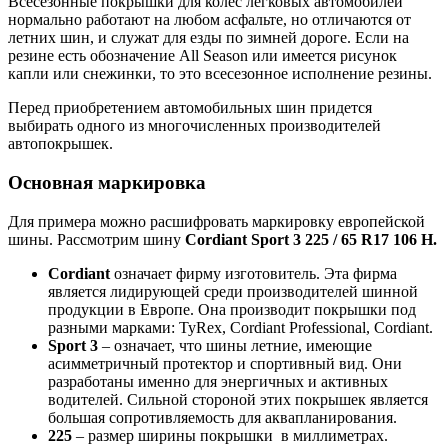
Всесезонные покрышки для колес легковых автомобилей
нормально работают на любом асфальте, но отличаются от
летних шин, и служат для езды по зимней дороге. Если на
резине есть обозначение All Season или имеется рисунок
капли или снежинки, то это всесезонное исполнение резины.
Перед приобретением автомобильных шин придется
выбирать одного из многочисленных производителей
автопокрышек.
Основная маркировка
Для примера можно расшифровать маркировку европейской
шины. Рассмотрим шину
Cordiant Sport 3 225 / 65 R17 106 H.
Cordiant
означает фирму изготовитель. Эта фирма
является лидирующей среди производителей шинной
продукции в Европе. Она производит покрышки под
разными марками: TyRex, Cordiant Professional, Cordiant.
Sport 3
– означает, что шины летние, имеющие
асимметричный протектор и спортивный вид. Они
разработаны именно для энергичных и активных
водителей. Сильной стороной этих покрышек является
большая сопротивляемость для аквапланирования.
225
– размер ширины покрышки в миллиметрах.​