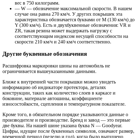
вес в 750 килограмм.
— W — обозначение максимальной скорости. В нашем
случае она равна 270 км/ч. У других покрышек эта
характеристика обозначается буквами от М (130 км/ч) до
Y (300 км/ч). Есть и двухбуквенные обозначения: VR и
ZR, такая резина может выдержать нагрузку с
соответствующим индексом несущей способности на
скорости 210 км/ч и 240 км/ч соответственно.
Другие буквенные обозначения
Расшифровка маркировки шины на автомобиль не
ограничивается вышеуказанными данными.
Ближе к внутренней части покрышки можно увидеть
информацию об индикаторе протектора, деталях
конструкции, таких как количество слоев в каркасе и
боковине, материале автошины, коэффициенте
износостойкости, сцепления и температурном показателе.
Кроме того, в обязательном порядке указываются данные о
производителе и производстве. Бренд и завод — это первые
две буквы. На нашей шине указана буква N — Goodyear.
Цифры, идущие после буквенных символов, означают размер,
временной период (неделю и год), когда было выпущено