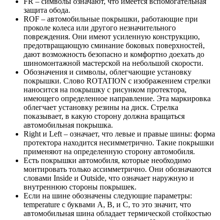
FR – символы означают, что имеется вспомогательная
защита обода.
ROF – автомобильные покрышки, работающие при
проколе колеса или другого незначительного
повреждения. Они имеют усиленную конструкцию,
предотвращающую сминание боковых поверхностей,
дают возможность безопасно и комфортно доехать до
шиномонтажной мастерской на небольшой скорости.
Обозначения и символы, облегчающие установку
покрышки. Слово ROTATION с изображением стрелки
наносится на покрышку с рисунком протектора,
имеющего определенное направление. Эта маркировка
облегчает установку резины на диск. Стрелка
показывает, в какую сторону должна вращаться
автомобильная покрышка.
Right и Left – означает, что левые и правые шины: форма
протектора находится несимметрично. Такие покрышки
применяют на определенную сторону автомобиля.
Есть покрышки автомобиля, которые необходимо
монтировать только ассимметрично. Они обозначаются
словами Inside и Outside, что означает наружную и
внутреннюю стороны покрышек.
Если на шине обозначены следующие параметры:
temperature с буквами А, В, и С, то это значит, что
автомобильная шина обладает термической стойкостью