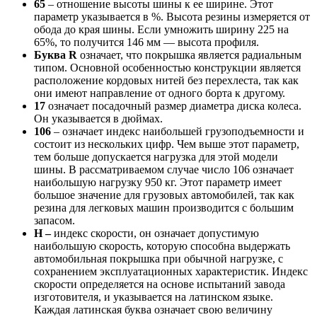
65
– отношение высоты шины к ее ширине. Этот
параметр указывается в %. Высота резины измеряется от
обода до края шины. Если умножить ширину 225 на
65%, то получится 146 мм — высота профиля.
Буква R
означает, что покрышка является радиальным
типом. Основной особенностью конструкции является
расположение кордовых нитей без перехлеста, так как
они имеют направление от одного борта к другому.
17
означает посадочный размер диаметра диска колеса.
Он указывается в дюймах.
106
– означает индекс наибольшей грузоподъемности и
состоит из нескольких цифр. Чем выше этот параметр,
тем больше допускается нагрузка для этой модели
шины. В рассматриваемом случае число 106 означает
наибольшую нагрузку 950 кг. Этот параметр имеет
большое значение для грузовых автомобилей, так как
резина для легковых машин производится с большим
запасом.
Н –
индекс скорости, он означает допустимую
наибольшую скорость, которую способна выдержать
автомобильная покрышка при обычной нагрузке, с
сохранением эксплуатационных характеристик. Индекс
скорости определяется на основе испытаний завода
изготовителя, и указывается на латинском языке.
Каждая латинская буква означает свою величину