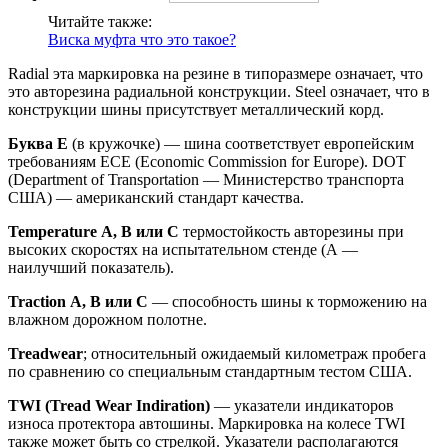
Читайте также:
Виска муфта что это такое?
Radial эта маркировка на резине в типоразмере означает, что
это авторезина радиальной конструкции. Steel означает, что в
конструкции шины присутствует металлический корд.
Буква E
(в кружочке) — шина соответствует европейским
требованиям ECE (Economic Commission for Europe). DOT
(Department of Transportation — Министерство транспорта
США) — американский стандарт качества.
Temperature А, В или С
термостойкость авторезины при
высоких скоростях на испытательном стенде (А —
наилучший показатель).
Traction А, В или С
— способность шины к торможению на
влажном дорожном полотне.
Treadwear
; относительный ожидаемый километраж пробега
по сравнению со специальным стандартным тестом США.
TWI (Tread Wear Indiration)
— указатели индикаторов
износа протектора автошины. Маркировка на колесе TWI
также может быть со стрелкой. Указатели располагаются