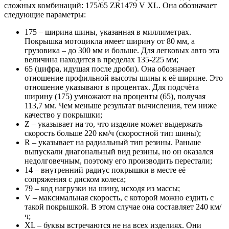
сложных комбинаций: 175/65 ZR1479 V XL. Она обозначает
следующие параметры:
175 – ширина шины, указанная в миллиметрах.
Покрышка мотоцикла имеет ширину от 80 мм, а
грузовика – до 300 мм и больше. Для легковых авто эта
величина находится в пределах 135-225 мм;
65 (цифра, идущая после дроби). Она обозначает
отношение профильной высоты шины к её ширине. Это
отношение указывают в процентах. Для подсчёта
ширину (175) умножают на проценты (65), получая
113,7 мм. Чем меньше результат вычисления, тем ниже
качество у покрышки;
Z – указывает на то, что изделие может выдержать
скорость больше 220 км/ч (скоростной тип шины);
R – указывает на радиальный тип резины. Раньше
выпускали диагональный вид резины, но он оказался
недолговечным, поэтому его производить перестали;
14 – внутренний радиус покрышки в месте её
сопряжения с диском колеса;
79 – код нагрузки на шину, исходя из массы;
V – максимальная скорость, с которой можно ездить с
такой покрышкой. В этом случае она составляет 240 км/
ч;
XL – буквы встречаются не на всех изделиях. Они