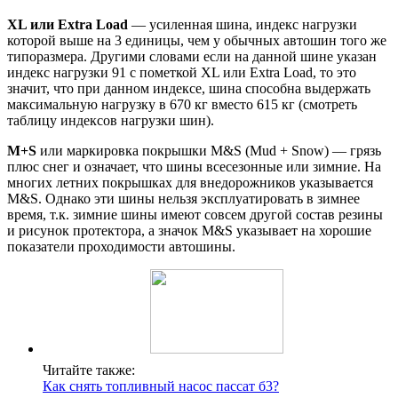
XL или Extra Load
— усиленная шина, индекс нагрузки
которой выше на 3 единицы, чем у обычных автошин того же
типоразмера. Другими словами если на данной шине указан
индекс нагрузки 91 с пометкой XL или Extra Load, то это
значит, что при данном индексе, шина способна выдержать
максимальную нагрузку в 670 кг вместо 615 кг (смотреть
таблицу индексов нагрузки шин).
M+S
или маркировка покрышки M&S (Mud + Snow) — грязь
плюс снег и означает, что шины всесезонные или зимние. На
многих летних покрышках для внедорожников указывается
M&S. Однако эти шины нельзя эксплуатировать в зимнее
время, т.к. зимние шины имеют совсем другой состав резины
и рисунок протектора, а значок M&S указывает на хорошие
показатели проходимости автошины.
Читайте также:
Как снять топливный насос пассат б3?