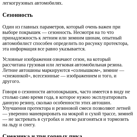
легкогрузовых автомобилях.
Сезонность
Один из главных параметров, который очень важен при
выборе покрышек — сезонность. Несмотря на то что
принадлежность к летним или зимним шинам, опытный
автомобилист способен определить по рисунку протектора,
эта информация все равно указывается.
Условные изображения означают сезон, на который
рассчитана грузовая или легковая автомобильная резина.
Летние автошины маркируются «солнышком», зимние —
«снежинкой», всесезонные — изображением и того, и
другого.
Говоря о сезонности автопокрышек, часто имеется в виду не
столько само время года, в которое нужно эксплуатировать
данную резину, сколько особенности этих автошин.
Улучшения протектора и резиновой смеси позволяют летней
— уверенно маневрировать на мокрой и сухой трассе, зимней
— не застревать в сугробах и легко разгоняться и тормозить
на льду и снегу.
Снежинка и три горных пика