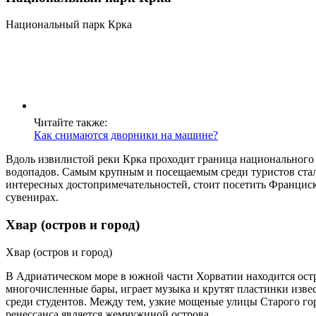
Национальный парк Крка
Читайте также:
Как снимаются дворники на машине?
Вдоль извилистой реки Крка проходит граница национального 
водопадов. Самым крупным и посещаемым среди туристов стал 
интересных достопримечательностей, стоит посетить Франциск
сувенирах.
Хвар (остров и город)
Хвар (остров и город)
В Адриатическом море в южной части Хорватии находится остр
многочисленные бары, играет музыка и крутят пластинки изв
среди студентов. Между тем, узкие мощеные улицы Старого гор
ренессанса является жемчужиной острова.