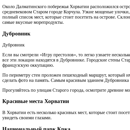
Около Далматинского побережья Хорватии расположился остров
средневековом Старом городе Корчула. Узкие мощеные улочки
полный список мест, которые стоит посетить на острове. Скло
самые вкусные морепродукты.
Дубровник
Дубровник
Если вы смотрели «Игру престолов», то легко узнаете несколь
все эти локации находятся в Дубровнике. Городские стены Ста
французскую оккупацию.
По периметру стен проложен пешеходный маршрут, который име
сделать фото на память. Самым красивым зданием Дубровника 
Прогуляйтесь по улицам Старого города, осмотрите древние м
Красивые места Хорватии
В Хорватии есть несколько красивых мест, которые стоит посет
увидеть своими глазами.
Национальный парк Крка