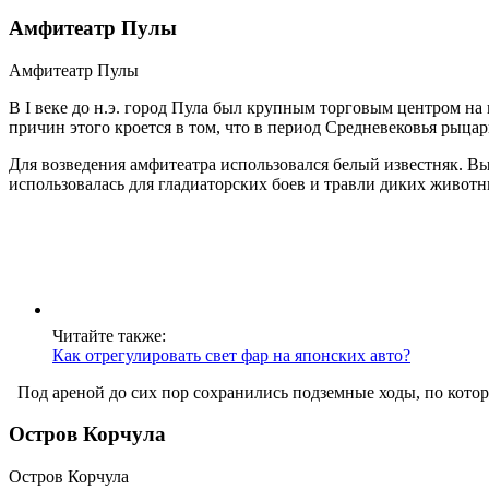
Амфитеатр Пулы
Амфитеатр Пулы
В I веке до н.э. город Пула был крупным торговым центром на
причин этого кроется в том, что в период Средневековья рыца
Для возведения амфитеатра использовался белый известняк. Выс
использовалась для гладиаторских боев и травли диких животн
Читайте также:
Как отрегулировать свет фар на японских авто?
Под ареной до сих пор сохранились подземные ходы, по котор
Остров Корчула
Остров Корчула