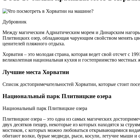
Дубровник
Между магическим Адриатическим морем и Динарским нагорьем
Плитвицких озер, обладающая чарующим свойством менять цвет
ценителей пляжного отдыха.
Хорватия – это молодая страна, которая ведет свой отсчет с 1
великолепная национальная кухня и гостеприимство местных
Лучшие места Хорватии
Список достопримечательностей Хорватии, которые стоит пос
Национальный парк Плитвицкие озера
Национальный парк Плитвицкие озера
Плитвицкие озера – это одна из самых магических достопримеч
двух десятков пещер, некоторые из которых находятся за стр
мостиков, с которых можно любоваться открывающимися видами
обитают волки, бурые медведи, рыси, косули, летучие мыши и 