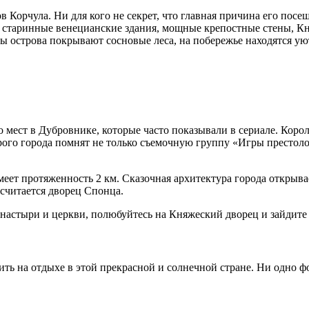
 Корчула. Ни для кого не секрет, что главная причина его пос
, старинные венецианские здания, мощные крепостные стены, К
ны острова покрывают сосновые леса, на побережье находятся у
ко мест в Дубровнике, которые часто показывали в сериале. Кор
рого города помнят не только съемочную группу «Игры престоло
ет протяженность 2 км. Сказочная архитектура города открывае
считается дворец Спонца.
онастыри и церкви, полюбуйтесь на Княжеский дворец и зайдит
ить на отдыхе в этой прекрасной и солнечной стране. Ни одно ф