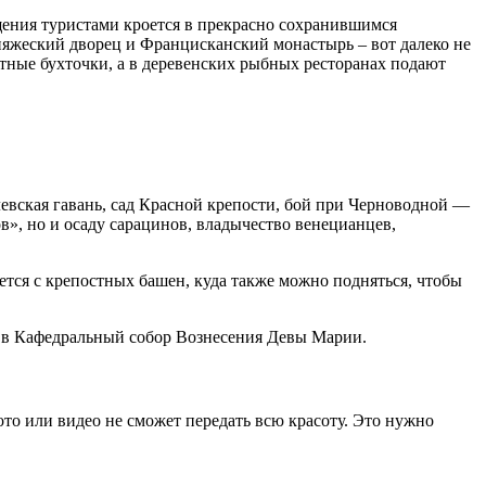
ещения туристами кроется в прекрасно сохранившимся
няжеский дворец и Францисканский монастырь – вот далеко не
ютные бухточки, а в деревенских рыбных ресторанах подают
олевская гавань, сад Красной крепости, бой при Черноводной —
в», но и осаду сарацинов, владычество венецианцев,
тся с крепостных башен, куда также можно подняться, чтобы
е в Кафедральный собор Вознесения Девы Марии.
ото или видео не сможет передать всю красоту. Это нужно