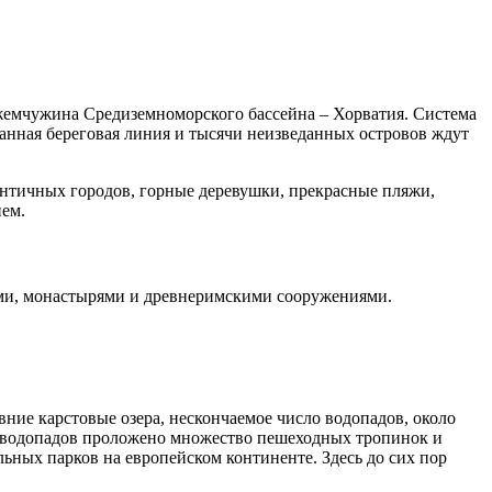
жемчужина Средиземноморского бассейна – Хорватия. Система
анная береговая линия и тысячи неизведанных островов ждут
ы античных городов, горные деревушки, прекрасные пляжи,
ем.
ами, монастырями и древнеримскими сооружениями.
ние карстовые озера, нескончаемое число водопадов, около
р и водопадов проложено множество пешеходных тропинок и
ных парков на европейском континенте. Здесь до сих пор