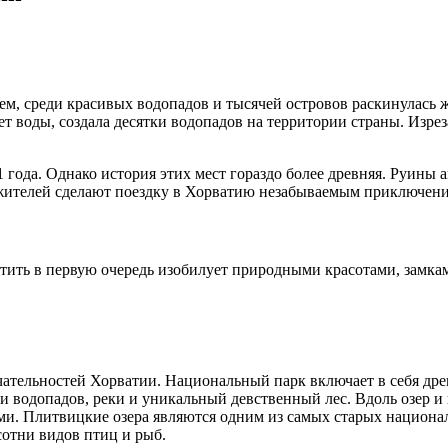
, среди красивых водопадов и тысячей островов раскинулась 
 воды, создала десятки водопадов на территории страны. Изрез
991 года. Однако история этих мест гораздо более древняя. Руин
 жителей сделают поездку в Хорватию незабываемым приключени
етить в первую очередь изобилует природными красотами, замк
ательностей Хорватии. Национальный парк включает в себя древ
уями водопадов, реки и уникальный девственный лес. Вдоль озе
. Плитвицкие озера являются одним из самых старых националь
сотни видов птиц и рыб.