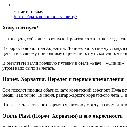
Читайте также:
Как выбрать колонки в машину?
Хочу в отпуск!
Наконец-то, собрались в отпуск. Произошло это, как всегда, с
Выбор остановили на Хорватии. До поездки, к своему стыду, я 
цене и красивому природному окружению, ну и, конечно, чтоб
В результате взяли горящую путевку в отель «Plavi» («Синий» —
утром надо было вылетать.
Пореч, Хорватия. Перелет и первые впечатления
Сам перелет прошел обычно, зато хорватский аэропорт Пула в
месяц. Так точно: 19 июня, разгар жаркого хорватского лета… 
Что ж… Стараемся не огорчаться, поэтому с энтузиазмом зани
Отель Plavi (Пореч, Хорватия) и его окрестности
Наш отель «Плави» расположен в замечательном месте на самом