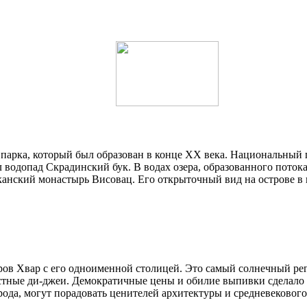
парка, который был образован в конце XX века. Национальный 
водопад Скрадинский бук. В водах озера, образованного поток
анский монастырь Висовац. Его открыточный вид на острове в 
ов Хвар с его одноименной столицей. Это самый солнечный рег
естные ди-джеи. Демократичные цены и обилие выпивки сделало
ода, могут порадовать ценителей архитектуры и средневекового