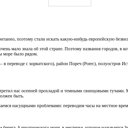
понтанно, поэтому стали искать какую-нибудь европейскую безви
очень мало знала об этой стране. Поэтому названия городов, в к
ы море было рядом.
 в переводе с хорватского), район Пореч (Porec), полуостров Ис
стретил нас осенней прохладой и темными свинцовыми тучами. 
должен быть.
маемся насущными проблемами: переводим часы на местное время
 берегу Адриатического моря, в местечке, которое называется З