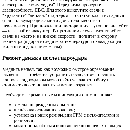
автосервис “своим ходом”. Перед этим проверьте
дееспособность ДВС. Для этого выкрутите свечи и
“крутаните” “движок” стартером — остатки влаги испарятся
(при гидроударе дизельного двигателя такой тест
невозможен). При появлении посторонних звуков не рискуйте
— вызывайте эвакуатор. В противном случае вмонтируйте
свечи на место и на низкой скорости “ползите” в сторону
техцентра (в дороге следите за температурой охлаждающей
жидкости и давлением масла).
Ремонт движка после гидроудара
Медлить нельзя, так как возможно быстрое образование
ржавчины — требуется устранить последствия и решить
вопрос с гидроударом мотора. Это усложнит работу и
стоимость восстановления заметно возрастет.
Необходимые ремонтные манипуляции описаны ниже:
замена поврежденных шатунов;
шлифовка основания головки;
установка новых ремня/цепи ГРМ с натяжителями и
роликами;
может понадобиться обновление поршневых пальцев