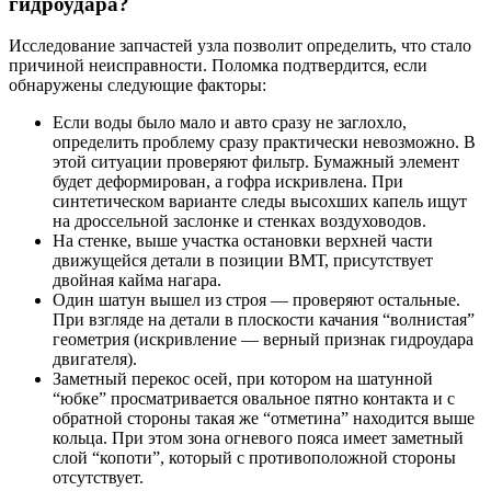
гидроудара?
Исследование запчастей узла позволит определить, что стало
причиной неисправности. Поломка подтвердится, если
обнаружены следующие факторы:
Если воды было мало и авто сразу не заглохло,
определить проблему сразу практически невозможно. В
этой ситуации проверяют фильтр. Бумажный элемент
будет деформирован, а гофра искривлена. При
синтетическом варианте следы высохших капель ищут
на дроссельной заслонке и стенках воздуховодов.
На стенке, выше участка остановки верхней части
движущейся детали в позиции ВМТ, присутствует
двойная кайма нагара.
Один шатун вышел из строя — проверяют остальные.
При взгляде на детали в плоскости качания “волнистая”
геометрия (искривление — верный признак гидроудара
двигателя).
Заметный перекос осей, при котором на шатунной
“юбке” просматривается овальное пятно контакта и с
обратной стороны такая же “отметина” находится выше
кольца. При этом зона огневого пояса имеет заметный
слой “копоти”, который с противоположной стороны
отсутствует.