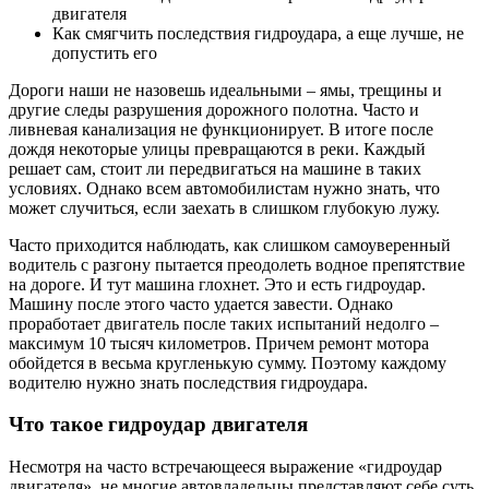
двигателя
Как смягчить последствия гидроудара, а еще лучше, не
допустить его
Дороги наши не назовешь идеальными – ямы, трещины и
другие следы разрушения дорожного полотна. Часто и
ливневая канализация не функционирует. В итоге после
дождя некоторые улицы превращаются в реки. Каждый
решает сам, стоит ли передвигаться на машине в таких
условиях. Однако всем автомобилистам нужно знать, что
может случиться, если заехать в слишком глубокую лужу.
Часто приходится наблюдать, как слишком самоуверенный
водитель с разгону пытается преодолеть водное препятствие
на дороге. И тут машина глохнет. Это и есть гидроудар.
Машину после этого часто удается завести. Однако
проработает двигатель после таких испытаний недолго –
максимум 10 тысяч километров. Причем ремонт мотора
обойдется в весьма кругленькую сумму. Поэтому каждому
водителю нужно знать последствия гидроудара.
Что такое гидроудар двигателя
Несмотря на часто встречающееся выражение «гидроудар
двигателя», не многие автовладельцы представляют себе суть