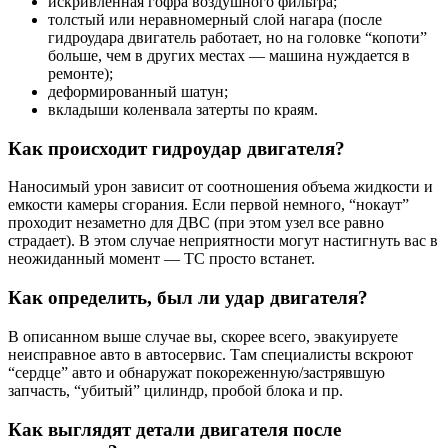
искривленная гофра воздушного фильтра;
толстый или неравномерный слой нагара (после
гидроудара двигатель работает, но на головке “копоти”
больше, чем в других местах — машина нуждается в
ремонте);
деформированный шатун;
вкладыши коленвала затерты по краям.
Как происходит гидроудар двигателя?
Наносимый урон зависит от соотношения объема жидкости и
емкости камеры сгорания. Если первой немного, “нокаут”
проходит незаметно для ДВС (при этом узел все равно
страдает). В этом случае неприятности могут настигнуть вас в
неожиданный момент — ТС просто встанет.
Как определить, был ли удар двигателя?
В описанном выше случае вы, скорее всего, эвакуируете
неисправное авто в автосервис. Там специалисты вскроют
“сердце” авто и обнаружат покореженную/застрявшую
запчасть, “убитый” цилиндр, пробой блока и пр.
Как выглядят детали двигателя после