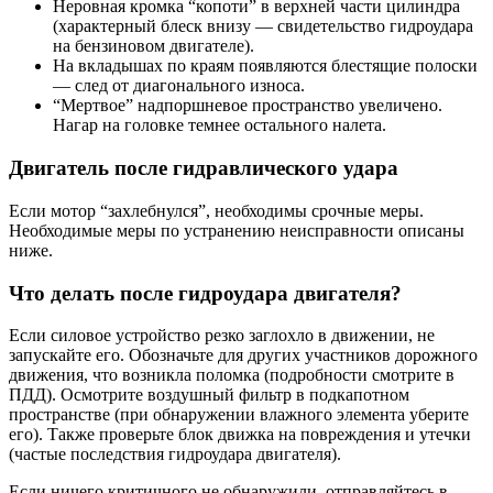
Неровная кромка “копоти” в верхней части цилиндра
(характерный блеск внизу — свидетельство гидроудара
на бензиновом двигателе).
На вкладышах по краям появляются блестящие полоски
— след от диагонального износа.
“Мертвое” надпоршневое пространство увеличено.
Нагар на головке темнее остального налета.
Двигатель после гидравлического удара
Если мотор “захлебнулся”, необходимы срочные меры.
Необходимые меры по устранению неисправности описаны
ниже.
Что делать после гидроудара двигателя?
Если силовое устройство резко заглохло в движении, не
запускайте его. Обозначьте для других участников дорожного
движения, что возникла поломка (подробности смотрите в
ПДД). Осмотрите воздушный фильтр в подкапотном
пространстве (при обнаружении влажного элемента уберите
его). Также проверьте блок движка на повреждения и утечки
(частые последствия гидроудара двигателя).
Если ничего критичного не обнаружили, отправляйтесь в