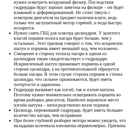
нужно осмотреть воздушный фильтр. Последствия
гидроудара будут хорошо заметны на фильтре – он будет
влажный и деформированный. Не стоит тянуть с
осмотром двигателя на предмет наличия влаги, ведь
только что заглушенный мотор горячий, и вода быстро
испарится.
Нужно снять ГБЦ для осмотра цилиндров. У залитого
влагой поршня полоса нагара будет больше, чем у
остальных. Этот признак говорит о том, что искривлен
шатун и поршень имеет меньший ход, чем положено.
Смещение в сторону полосы нагара в одном из
цилиндров также свидетельствует о гидроударе.
Искривленный шатун прижимает поршень к одной
стороне цилиндра, а на противоположной образуется
больше нагара. В этом случае сторона поршня и стенка
цилиндра, что сильнее прижимаются, будет иметь
потертости и царапины.
Гидроудар вызывает как изгиб, так и излом шатуна.
Поэтому нужно внимательно осматривать поршень во
время разборки двигателя. Наиболее вероятное место
изгиба шатуна – непосредственно возле поршня.
Цилиндр, переживший гидроудар, будет иметь большее
количество нагара, чем исправные.
При более глубокой разборке мотора можно увидеть, что
вкладыши коленвала изношены неравномерно. Причина