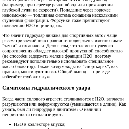
(например, при переезде речки вброд или прохождении
глубокой лужи на скорости). Попадание через горючее
невозможно — топливная система оснащена несколькими
ступенями фильтрации. Форсунки тоже препятствуют
появлению H2O в цилиндрах.
Что значит гидроудар движка для спортивных авто? Чаще
рассматриваемой неисправности подвержены именно такие
“тачки” и их аналоги. Дело в том, что элемент нулевого
сопротивления обладает высокой пропускной способностью
(не способен задержать мелкие фракции H2O, поэтому
рекомендуют дополнительно использовать специальное
масло-блокатор). Также воздуховоды на “спорткарах”, как
правило, монтируют низко. Общий вывод — при езде
избегайте глубоких луж.
Симптомы гидравлического удара
Когда части силового агрегата сталкиваются с H2O, запчасти
разрушаются или деформируются (уменьшаются в длине). Как
узнать, был ли гидроудар в двигателе? О наличии
неприятности сигнализируют:
H2O в коллекторе впуска;