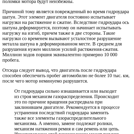
поломки мотора будут неизбежны.
Причиной тому является поврежденный во время гидроудара
шатун. Этот элемент двигателя постоянно испытывает
нагрузки на растяжение и сжатие. Вследствие гидроудара ось
шатуна деформируется, поэтому он начинает испытывать
нагрузку на изгиб, причем также в две стороны. Такие
нагрузки со временем вызывают усталостное разрушение
металла шатуна в деформированном месте. В среднем для
разрушения нужен миллион усилий растяжения-сжатия.
Миллион ходов поршня эквивалентно примерно 10 000
пробега.
Отсюда следует вывод, что двигатель после гидроудара
способен обеспечить пробег автомобилю не более 10 тыс. км,
после чего мотор неминуемо разрушится.
От гидроудара сильно изнашивается или выходит
из строя механизм газораспределения. Происходит
это по причине вращения распредвала при
заклинившем двигателе. Рекомендуется в процессе
устранения последствий гидроудара заменить
также все элементы газораспределительного
механизма. А именно, замене подлежат ролики,
механизм натяжения ремня и сам ремень или цепь.