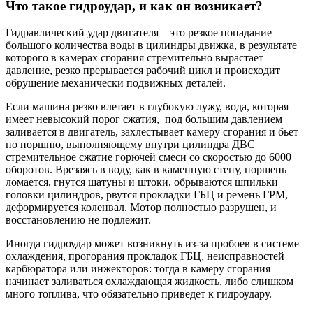
Что такое гидроудар, и как он возникает?
Гидравлический удар двигателя – это резкое попадание
большого количества воды в цилиндры движка, в результате
которого в камерах сгорания стремительно вырастает
давление, резко прерывается рабочий цикл и происходит
обрушение механически подвижных деталей.
Если машина резко влетает в глубокую лужу, вода, которая
имеет невысокий порог сжатия, под большим давлением
заливается в двигатель, захлестывает камеру сгорания и бьет
по поршню, выполняющему внутри цилиндра ДВС
стремительное сжатие горючей смеси со скоростью до 6000
оборотов. Врезаясь в воду, как в каменную стену, поршень
ломается, гнутся шатуны и штоки, обрываются шпильки
головки цилиндров, рвутся прокладки ГБЦ и ремень ГРМ,
деформируется коленвал. Мотор полностью разрушен, и
восстановлению не подлежит.
Иногда гидроудар может возникнуть из-за пробоев в системе
охлаждения, прогорания прокладок ГБЦ, неисправностей
карбюратора или инжекторов: тогда в камеру сгорания
начинает заливаться охлаждающая жидкость, либо слишком
много топлива, что обязательно приведет к гидроудару.