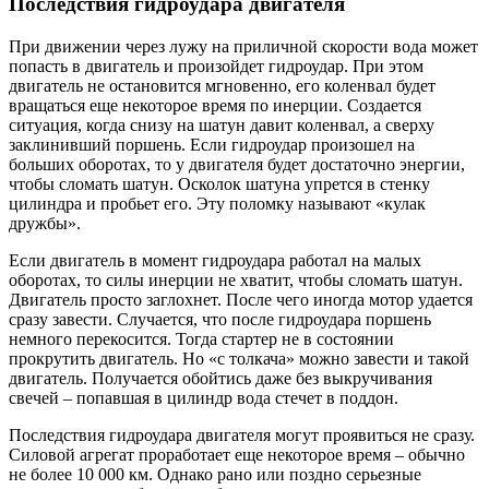
Последствия гидроудара двигателя
При движении через лужу на приличной скорости вода может
попасть в двигатель и произойдет гидроудар. При этом
двигатель не остановится мгновенно, его коленвал будет
вращаться еще некоторое время по инерции. Создается
ситуация, когда снизу на шатун давит коленвал, а сверху
заклинивший поршень. Если гидроудар произошел на
больших оборотах, то у двигателя будет достаточно энергии,
чтобы сломать шатун. Осколок шатуна упрется в стенку
цилиндра и пробьет его. Эту поломку называют «кулак
дружбы».
Если двигатель в момент гидроудара работал на малых
оборотах, то силы инерции не хватит, чтобы сломать шатун.
Двигатель просто заглохнет. После чего иногда мотор удается
сразу завести. Случается, что после гидроудара поршень
немного перекосится. Тогда стартер не в состоянии
прокрутить двигатель. Но «с толкача» можно завести и такой
двигатель. Получается обойтись даже без выкручивания
свечей – попавшая в цилиндр вода стечет в поддон.
Последствия гидроудара двигателя могут проявиться не сразу.
Силовой агрегат проработает еще некоторое время – обычно
не более 10 000 км. Однако рано или поздно серьезные