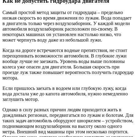
Как не допустить гидроудара двигателя
Самый простой метод защиты от гидроудара – предельно
низкая скорость во время движения по лужам. Вода попадает
в двигатель только через воздухозаборник. У каждой модели
автомобиля воздухозаборник расположен по-своему. В
некоторых машинах он установлен настолько низко, что
может черпнуть воду даже из небольшой лужи.
Когда на дороге встречаются водные препятствия, не стоит
переоценивать возможности автомобиля. В глубокие лужи
вообще лучше не заезжать. Уровень воды выше половины
колеса уже опасен для двигателя. Большая скорость при
проезде луж также повышает вероятность получить гидроудар
мотора.
Если пришлось заехать в водоем или глубокую лужу, когда
вода достала уже до капота автомобиля, нужно немедленно
заглушить мотор.
Однако в силу разных причин людям приходится жить в
дождливых регионах, передвигаться по лужам и болотам. Для
таких задач автомобиль оборудуют шноркелем – устройством,
поднимающим воздухозаборник на высоту около одного
метра. Внешний вид машины при этом несколько портится.