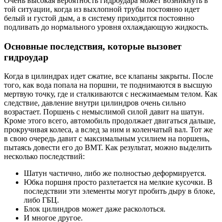
Очень высокая вероятность гидроудара может возникнуть в
той ситуации, когда из выхлопной трубы постоянно идет
белый и густой дым, а в систему приходится постоянно
подливать до нормального уровня охлаждающую жидкость.
Основные последствия, которые вызовет
гидроудар
Когда в цилиндрах идет сжатие, все клапаны закрыты. После
того, как вода попала на поршни, те поднимаются в высшую
мертвую точку, где и сталкиваются с несжимаемым телом. Как
следствие, давление внутри цилиндров очень сильно
возрастает. Поршень с немыслимой силой давит на шатун.
Кроме этого всего, автомобиль продолжает двигаться дальше,
прокручивая колеса, а вслед за ним и коленчатый вал. Тот же
в свою очередь давит с максимальным усилием на поршень,
пытаясь довести его до ВМТ. Как результат, можно выделить
несколько последствий:
Шатун частично, либо же полностью деформируется.
Юбка поршня просто разлетается на мелкие кусочки. В
последствии эти элементы могут пробить дыру в блоке,
либо ГБЦ.
Блок цилиндров может даже расколоться.
И многое другое.