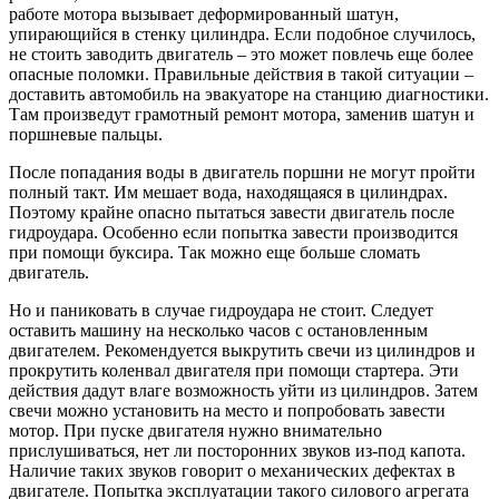
работе мотора вызывает деформированный шатун,
упирающийся в стенку цилиндра. Если подобное случилось,
не стоить заводить двигатель – это может повлечь еще более
опасные поломки. Правильные действия в такой ситуации –
доставить автомобиль на эвакуаторе на станцию диагностики.
Там произведут грамотный ремонт мотора, заменив шатун и
поршневые пальцы.
После попадания воды в двигатель поршни не могут пройти
полный такт. Им мешает вода, находящаяся в цилиндрах.
Поэтому крайне опасно пытаться завести двигатель после
гидроудара. Особенно если попытка завести производится
при помощи буксира. Так можно еще больше сломать
двигатель.
Но и паниковать в случае гидроудара не стоит. Следует
оставить машину на несколько часов с остановленным
двигателем. Рекомендуется выкрутить свечи из цилиндров и
прокрутить коленвал двигателя при помощи стартера. Эти
действия дадут влаге возможность уйти из цилиндров. Затем
свечи можно установить на место и попробовать завести
мотор. При пуске двигателя нужно внимательно
прислушиваться, нет ли посторонних звуков из-под капота.
Наличие таких звуков говорит о механических дефектах в
двигателе. Попытка эксплуатации такого силового агрегата