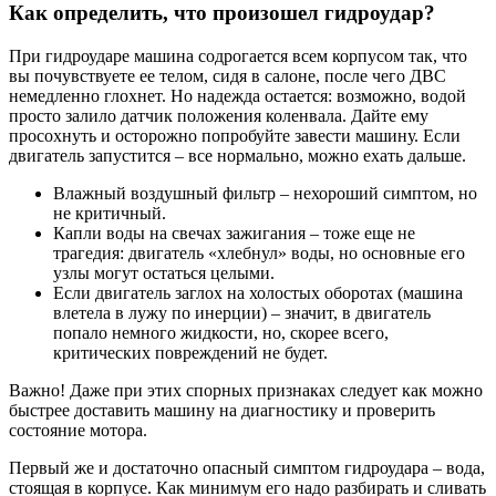
Как определить, что произошел гидроудар?
При гидроударе машина содрогается всем корпусом так, что
вы почувствуете ее телом, сидя в салоне, после чего ДВС
немедленно глохнет. Но надежда остается: возможно, водой
просто залило датчик положения коленвала. Дайте ему
просохнуть и осторожно попробуйте завести машину. Если
двигатель запустится – все нормально, можно ехать дальше.
Влажный воздушный фильтр – нехороший симптом, но
не критичный.
Капли воды на свечах зажигания – тоже еще не
трагедия: двигатель «хлебнул» воды, но основные его
узлы могут остаться целыми.
Если двигатель заглох на холостых оборотах (машина
влетела в лужу по инерции) – значит, в двигатель
попало немного жидкости, но, скорее всего,
критических повреждений не будет.
Важно! Даже при этих спорных признаках следует как можно
быстрее доставить машину на диагностику и проверить
состояние мотора.
Первый же и достаточно опасный симптом гидроудара – вода,
стоящая в корпусе. Как минимум его надо разбирать и сливать