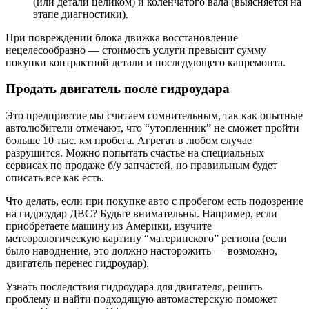
(или детали целиком) и коленчатого вала (выясняется на
этапе диагностики).
При повреждении блока движка восстановление
нецелесообразно — стоимость услуги превысит сумму
покупки контрактной детали и последующего капремонта.
Продать двигатель после гидроудара
Это предприятие мы считаем сомнительным, так как опытные
автолюбители отмечают, что “утопленник” не сможет пройти
больше 10 тыс. км пробега. Агрегат в любом случае
разрушится. Можно попытать счастье на специальных
сервисах по продаже б/у запчастей, но правильным будет
описать все как есть.
Что делать, если при покупке авто с пробегом есть подозрение
на гидроудар ДВС? Будьте внимательны. Например, если
приобретаете машину из Америки, изучите
метеорологическую картину “материнского” региона (если
было наводнение, это должно насторожить — возможно,
двигатель перенес гидроудар).
Узнать последствия гидроудара для двигателя, решить
проблему и найти подходящую автомастерскую поможет