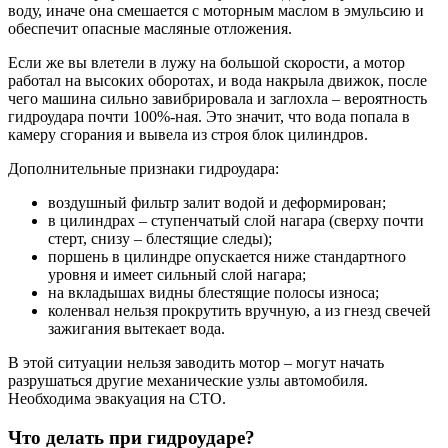
воду, иначе она смешается с моторным маслом в эмульсию и
обеспечит опасные масляные отложения.
Если же вы влетели в лужу на большой скорости, а мотор
работал на высоких оборотах, и вода накрыла движок, после
чего машина сильно завибрировала и заглохла – вероятность
гидроудара почти 100%-ная. Это значит, что вода попала в
камеру сгорания и вывела из строя блок цилиндров.
Дополнительные признаки гидроудара:
воздушный фильтр залит водой и деформирован;
в цилиндрах – ступенчатый слой нагара (сверху почти
стерт, снизу – блестящие следы);
поршень в цилиндре опускается ниже стандартного
уровня и имеет сильный слой нагара;
на вкладышах видны блестящие полосы износа;
коленвал нельзя прокрутить вручную, а из гнезд свечей
зажигания вытекает вода.
В этой ситуации нельзя заводить мотор – могут начать
разрушаться другие механические узлы автомобиля.
Необходима эвакуация на СТО.
Что делать при гидроударе?