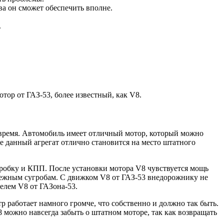
а он сможет обеспечить вполне.
.
ор от ГАЗ-53, более известный, как V8.
е время. Автомобиль имеет отличный мотор, который можно
е данный агрегат отлично становится на место штатного
оробку и КПП. После установки мотора V8 чувствуется мощь
нежным сугробам. С движком V8 от ГАЗ-53 внедорожнику не
елем V8 от ГАЗона-53.
р работает намного громче, что собственно и должно так быть.
 можно навсегда забыть о штатном моторе, так как возвращать