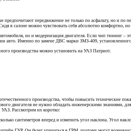
е предпочитают передвижение не только по асфальту, но и по п
Сидя в салоне можно чувствовать себя абсолютно комфортно, но 
 автомобиля, но и модернизация двигателя. Если чип тюнинг – э
ии авто. Именно по замене ДВС марки ЗМЗ-409, установленного
нного производства можно установить на УАЗ Патриот.
течественного производства, чтобы повысить технические пока
ового двигателя не нужно обладать инженерскими знаниями, для
 УАЗ. Рассмотрим их коротко:
колько сантиметров вперед и изменить угол наклона. Угол накл
нштейн ГУР. Он будет упираться в ГРМ, поэтому могут возникну