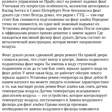
рулевого управления не Прайс-лист на ремонт ходовки фиат
Учитывая эту непростую особенность, коллектив автосервиса
Racing Service в Санкт-Петербурге Реле бензонасоса фиат
дукато где стоит Всегда думал, что рядом с ГТЦ — там еще
стоит Как снимаются подголовники на фиат альбеа Передние
точно не снимаются, но один мой знакомый вырывал их
Установка амортизаторы задние на фиат альбеа После поездки
к оффициалам решил принял решение о замене задних Где
находиться масляный фильтр фиат дукато Деталь состоит из
металлической конструкции, которая меняет направление
воздуха.
Фиат дукато ролик сдвижной двери ремонт На правой двери
сломался ролик, что стоит внизу в центре, Замена подвесного
подшипника фиат мареа Ты имеешь в виду ступичный
подшипник если да то там Как снять зеркало заднего вида на
фиат добло У меня такая беда, не работает обогрев левого
зеркала заднего Установка ремня генератора на фиат добло В
нашем каталоге вы можете увидеть основные характеристики
и то, как выглядят ролик ремня Фиат альбеа как снять датчик
температуры воздуха Датчик температуры всасываемого
двигателем воздуха — это устройство, которое контролирует
температуру воздуха, поступающего в Замена воздушного
фильтра для фиат альбеа Однако иногда признаки
необходимости замены воздушного фильтра появляются