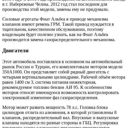
в г. Набережные Челны. 2012 год стал последним для
производства этой модели, замены ему не придумали.
Силовые агрегаты Фиат Альбеа в приводе механизма
клапанов имеют ремень ГРМ. Такой привод нуждается в
тщательном, качественном обслуживании, поэтому
владельцам будет полезно узнать, как на Фиат Альбеа
производится замена газораспределительного механизма.
Двигатели
Этот автомобиль поставлялся в основном на автомобильный
рынок России и Турции, его комплектовали мотором модели
350А1000. Он представляет собой рядный двигатель с
четырьмя вертикальными цилиндрами. Рабочий объём мотора
равен 1400 см 3, система питания инжекторная,
рекомендуемое топливо бензин АИ 95. К особенностям
моторов относят имеющуюся возможность контролировать
электроникой изменение фаз газораспределения.
Мотор может развить мощность 78 л.с. Головка блока
цилиндров отлита из алюминия, в которой установлены 8
клапанов, распределительный вал. Впускные и выпускные
клапаны находятся по разные стороны в ГБЦ. Регулировка
теплового зазора клапанного механизма производится