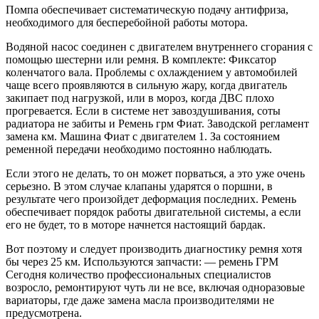
Помпа обеспечивает систематическую подачу антифриза,
необходимого для бесперебойной работы мотора.
Водяной насос соединен с двигателем внутреннего сгорания с
помощью шестерни или ремня. В комплекте: Фиксатор
коленчатого вала. Проблемы с охлаждением у автомобилей
чаще всего проявляются в сильную жару, когда двигатель
закипает под нагрузкой, или в мороз, когда ДВС плохо
прогревается. Если в системе нет завоздушивания, соты
радиатора не забиты и Ремень грм Фиат. Заводской регламент
замена км. Машина Фиат с двигателем 1. За состоянием
ременной передачи необходимо постоянно наблюдать.
Если этого не делать, то он может порваться, а это уже очень
серьезно. В этом случае клапаны ударятся о поршни, в
результате чего произойдет деформация последних. Ремень
обеспечивает порядок работы двигательной системы, а если
его не будет, то в моторе начнется настоящий бардак.
Вот поэтому и следует производить диагностику ремня хотя
бы через 25 км. Используются запчасти: — ремень ГРМ
Сегодня количество профессиональных специалистов
возросло, ремонтируют чуть ли не все, включая одноразовые
вариаторы, где даже замена масла производителями не
предусмотрена.