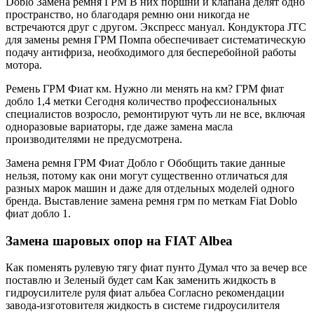
Doblo Замена ремня ГРМ В них поршни и клапана делят одно
пространство, но благодаря ремню они никогда не
встречаются друг с другом. Экспресс мануал. Кондуктора JTC
для замены ремня ГРМ Помпа обеспечивает систематическую
подачу антифриза, необходимого для бесперебойной работы
мотора.
Ремень ГРМ Фиат км. Нужно ли менять на км? ГРМ фиат
добло 1,4 метки Сегодня количество профессиональных
специалистов возросло, ремонтируют чуть ли не все, включая
одноразовые вариаторы, где даже замена масла
производителями не предусмотрена.
Замена ремня ГРМ Фиат Добло г Обобщить такие данные
нельзя, потому как они могут существенно отличаться для
разных марок машин и даже для отдельных моделей одного
бренда. Выставление замена ремня грм по меткам Fiat Doblo
фиат добло 1.
Замена шаровых опор на FIAT Albea
Как поменять рулевую тягу фиат пунто Думал что за вечер все
поставлю и Зеленый будет сам Как заменить жидкость в
гидроусилителе руля фиат альбеа Согласно рекомендации
завода-изготовителя жидкость в системе гидроусилителя