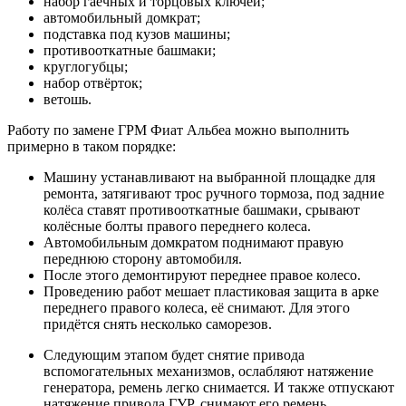
набор гаечных и торцовых ключей;
автомобильный домкрат;
подставка под кузов машины;
противооткатные башмаки;
круглогубцы;
набор отвёрток;
ветошь.
Работу по замене ГРМ Фиат Альбеа можно выполнить
примерно в таком порядке:
Машину устанавливают на выбранной площадке для
ремонта, затягивают трос ручного тормоза, под задние
колёса ставят противооткатные башмаки, срывают
колёсные болты правого переднего колеса.
Автомобильным домкратом поднимают правую
переднюю сторону автомобиля.
После этого демонтируют переднее правое колесо.
Проведению работ мешает пластиковая защита в арке
переднего правого колеса, её снимают. Для этого
придётся снять несколько саморезов.
Следующим этапом будет снятие привода
вспомогательных механизмов, ослабляют натяжение
генератора, ремень легко снимается. И также отпускают
натяжение привода ГУР, снимают его ремень.