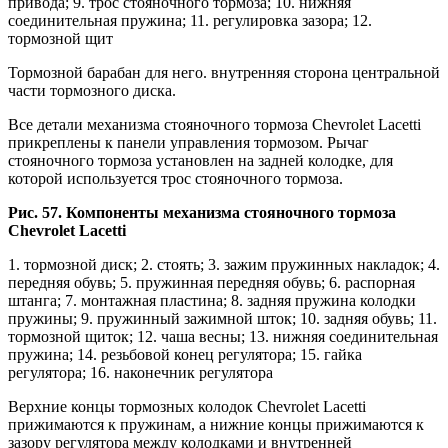
привода; 9. трос стояночного тормоза; 10. нижняя
соединительная пружина; 11. регулировка зазора; 12.
тормозной щит
Тормозной барабан для него. внутренняя сторона центральной
части тормозного диска.
Все детали механизма стояночного тормоза Chevrolet Lacetti
прикреплены к панели управления тормозом. Рычаг
стояночного тормоза установлен на задней колодке, для
которой используется трос стояночного тормоза.
Рис. 57. Компоненты механизма стояночного тормоза
Chevrolet Lacetti
1. тормозной диск; 2. стоять; 3. зажим пружинных накладок; 4.
передняя обувь; 5. пружинная передняя обувь; 6. распорная
штанга; 7. монтажная пластина; 8. задняя пружина колодки
пружины; 9. пружинный зажимной шток; 10. задняя обувь; 11.
тормозной щиток; 12. чаша весны; 13. нижняя соединительная
пружина; 14. резьбовой конец регулятора; 15. гайка
регулятора; 16. наконечник регулятора
Верхние концы тормозных колодок Chevrolet Lacetti
прижимаются к пружинам, а нижние концы прижимаются к
зазору регулятора между колодками и внутренней