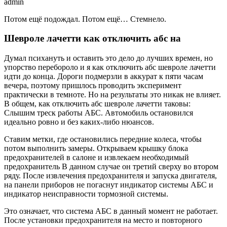
admin
Потом ещё подождал. Потом ещё… Стемнело.
Шевроле лачетти как отключить абс на
Думал психануть и оставить это дело до лучших времен, но
упорство перебороло и я как отключить абс шевроле лачетти
идти до конца. Дороги подмерзли в аккурат к пяти часам
вечера, поэтому пришлось проводить эксперимент
практически в темноте. Но на результаты это никак не влияет.
В общем, как отключить абс шевроле лачетти таковы:
Слышим треск работы АБС. Автомобиль остановился
идеально ровно и без каких-либо нюансов.
Ставим метки, где остановились передние колеса, чтобы
потом выполнить замеры. Открываем крышку блока
предохранителей в салоне и извлекаем необходимый
предохранитель В данном случае он третий сверху во втором
ряду. После извлечения предохранителя и запуска двигателя,
на панели приборов не погаснут индикатор системы АБС и
индикатор неисправности тормозной системы.
Это означает, что система АБС в данный момент не работает.
После установки предохранителя на место и повторного