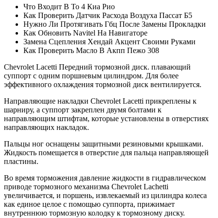
Что Входит В То 4 Киа Рио
Как Проверить Датчик Расхода Воздуха Пассат Б5
Нужно Ли Протягивать Гбц После Замены Прокладки
Как Обновить Navitel На Навигаторе
Замена Сцепления Хендай Акцент Своими Руками
Как Проверить Масло В Акпп Пежо 308
Chevrolet Lacetti Передний тормозной диск. плавающий
суппорт с одним поршневым цилиндром. Для более
эффективного охлаждения тормозной диск вентилируется.
Направляющие накладки Chevrolet Lacetti прикреплены к
шарниру, а суппорт закреплен двумя болтами к
направляющим штифтам, которые установлены в отверстиях
направляющих накладок.
Пальцы ног оснащены защитными резиновыми крышками.
Жидкость помещается в отверстие для пальца направляющей
пластины.
Во время торможения давление жидкости в гидравлическом
приводе тормозного механизма Chevrolet Lachetti
увеличивается, и поршень, извлекаемый из цилиндра колеса
как единое целое с помощью суппорта, прижимает
внутреннюю тормозную колодку к тормозному диску.