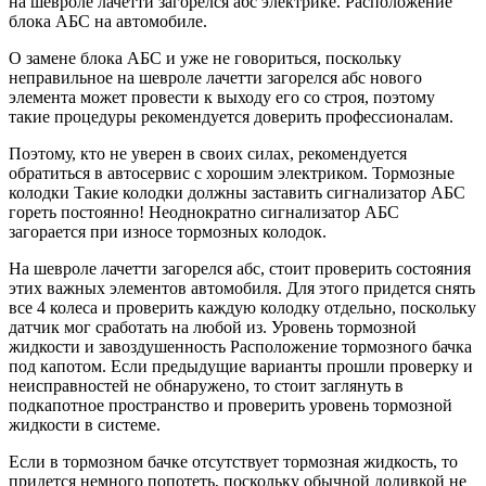
на шевроле лачетти загорелся абс электрике. Расположение
блока АБС на автомобиле.
О замене блока АБС и уже не говориться, поскольку
неправильное на шевроле лачетти загорелся абс нового
элемента может провести к выходу его со строя, поэтому
такие процедуры рекомендуется доверить профессионалам.
Поэтому, кто не уверен в своих силах, рекомендуется
обратиться в автосервис с хорошим электриком. Тормозные
колодки Такие колодки должны заставить сигнализатор АБС
гореть постоянно! Неоднократно сигнализатор АБС
загорается при износе тормозных колодок.
На шевроле лачетти загорелся абс, стоит проверить состояния
этих важных элементов автомобиля. Для этого придется снять
все 4 колеса и проверить каждую колодку отдельно, поскольку
датчик мог сработать на любой из. Уровень тормозной
жидкости и завоздушенность Расположение тормозного бачка
под капотом. Если предыдущие варианты прошли проверку и
неисправностей не обнаружено, то стоит заглянуть в
подкапотное пространство и проверить уровень тормозной
жидкости в системе.
Если в тормозном бачке отсутствует тормозная жидкость, то
придется немного попотеть, поскольку обычной доливкой не