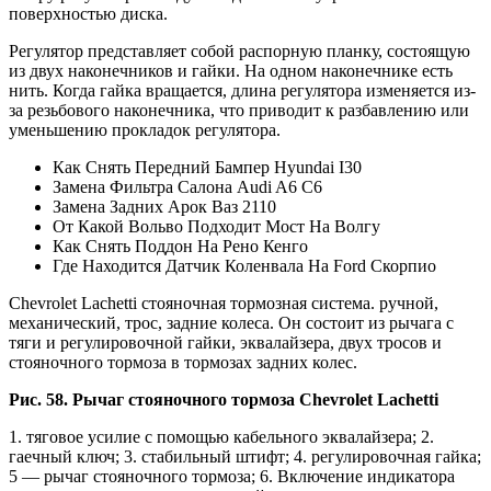
поверхностью диска.
Регулятор представляет собой распорную планку, состоящую
из двух наконечников и гайки. На одном наконечнике есть
нить. Когда гайка вращается, длина регулятора изменяется из-
за резьбового наконечника, что приводит к разбавлению или
уменьшению прокладок регулятора.
Как Снять Передний Бампер Hyundai I30
Замена Фильтра Салона Audi A6 C6
Замена Задних Арок Ваз 2110
От Какой Вольво Подходит Мост На Волгу
Как Снять Поддон На Рено Кенго
Где Находится Датчик Коленвала На Ford Скорпио
Chevrolet Lachetti стояночная тормозная система. ручной,
механический, трос, задние колеса. Он состоит из рычага с
тяги и регулировочной гайки, эквалайзера, двух тросов и
стояночного тормоза в тормозах задних колес.
Рис. 58. Рычаг стояночного тормоза Chevrolet Lachetti
1. тяговое усилие с помощью кабельного эквалайзера; 2.
гаечный ключ; 3. стабильный штифт; 4. регулировочная гайка;
5 — рычаг стояночного тормоза; 6. Включение индикатора