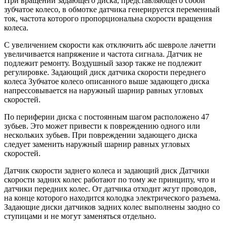
При вращении задающего диска, представляющего собой
зубчатое колесо, в обмотке датчика генерируется переменный
ток, частота которого пропорциональна скорости вращения
колеса.
С увеличением скорости как отключить абс шевроле лачетти
увеличивается напряжение и частота сигнала. Датчик не
подлежит ремонту. Воздушный зазор также не подлежит
регулировке. Задающий диск датчика скорости переднего
колеса Зубчатое колесо описанного выше задающего диска
напрессовывается на наружный шарнир равных угловых
скоростей.
По периферии диска с постоянным шагом расположено 47
зубьев. Это может привести к повреждению одного или
нескольких зубьев. При повреждении задающего диска
следует заменить наружный шарнир равных угловых
скоростей.
Датчик скорости заднего колеса и задающий диск Датчики
скорости задних колес работают по тому же принципу, что и
датчики передних колес. От датчика отходит жгут проводов,
на конце которого находится колодка электрического разъема.
Задающие диски датчиков задних колес выполнены заодно со
ступицами и не могут заменяться отдельно.