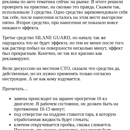
рекламы по авто тематики сейчас на рынке. В итоге решили
проверить на практике, на сколько это правда. Скажем так,
использовали 3 средства. Одно средство зарекомендовало себя
так себе, после нанесения осталось на этом месте выгорелое
пятно. Второе средство, при нанесении не показало вовсе
никакого эффекта.
Третье средство SILANE GUARD, по началу так же
ощущалось что не будет эффекта. но тем не менее после того
как раствор побыл на поверхности несколько минут, эффект
был прекрасным. Конечно, не так все красиво как
рекламируют.
Вели дискуссию на местном СТО, сказали что средства да,
действенные, но их нужно применять только согласно
инструкции. А не как кому вздумается.
Прочитать…
замена происходит на заранее прогретом 16 кл
двигателе. В рабочем состоянии, он должен быть на
протяжении 10-15 минут;
под отверстие на поддоне ставится тара, в которую
отработанная жидкость будет стекать;
ключом откручивается пробка, смазка сливается.
Проделать это нужно аккуратно, она может быть