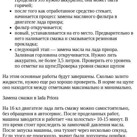
горячей;
после того как отработанное средство стекает,
начинается процесс замены масляного фильтра в
двигателе лада приора;
фильтр откручивается;
новый, устанавливается на его место. Предварительно в
него наливается смазка и смазывается резиновая
прокладка;
следующий этап — замена масла на лада приора.
Заливная горловина откручивается. Нужно лить
аккуратно, не более 3,5 литров. Проверить его уровень
по отметке на щупе;Проверка уровня смазки щупом
На этом основные работы будут завершены. Сколько залито
жидкости, нужно еще раз хорошо проверить. В норме на щупе
оно находится между отметками максимально и минимально.
Замена смазки в lada Priora
На 16 кл двигателе лада лить смазку можно самостоятельно,
без обращения в автосервис. После проделанных работ,
машина заводится и работает «на холостых» 10-15 минут. В
это время стоит проследить за лампочкой давления масла.
После запуска машины, она тухнет через несколько секунд.
Если этого не произошло, значит были допущены ошибки.