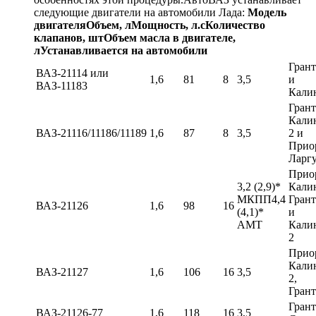
следующие двигатели на автомобили Лада:
Модель
двигателя
Объем, л
Мощность, л.с
Количество
клапанов, шт
Объем масла в двигателе,
л
Устанавливается на автомобили
Грант
ВАЗ-21114 или
1,6
81
8
3,5
и
ВАЗ-11183
Кали
Грант
Кали
ВАЗ-21116/11186/11189
1,6
87
8
3,5
2 и
Прио
Ларг
Прио
3,2 (2,9)*
Кали
МКПП4,4
Грант
ВАЗ-21126
1,6
98
16
(4,1)*
и
АМТ
Кали
2
Прио
Кали
ВАЗ-21127
1,6
106
16
3,5
2,
Грант
Грант
ВАЗ-21126-77
1,6
118
16
3,5