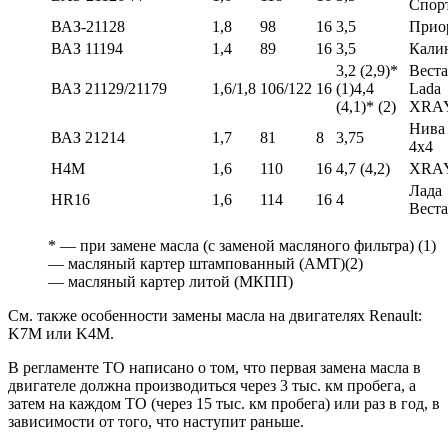
Спор
ВАЗ-21128
1,8
98
16
3,5
Прио
ВАЗ 11194
1,4
89
16
3,5
Кали
3,2 (2,9)*
Веста
ВАЗ 21129/21179
1,6/1,8
106/122
16
(1)4,4
Lada
(4,1)* (2)
XRA
Нива
ВАЗ 21214
1,7
81
8
3,75
4х4
H4М
1,6
110
16
4,7 (4,2)
XRA
Лада
HR16
1,6
114
16
4
Веста
* — при замене масла (с заменой масляного фильтра) (1)
— масляный картер штампованный (АМТ)(2)
— масляный картер литой (МКПП)
См. также особенности замены масла на двигателях Renault:
K7M или K4M.
В регламенте ТО написано о том, что первая замена масла в
двигателе должна производиться через 3 тыс. км пробега, а
затем на каждом ТО (через 15 тыс. км пробега) или раз в год, в
зависимости от того, что наступит раньше.