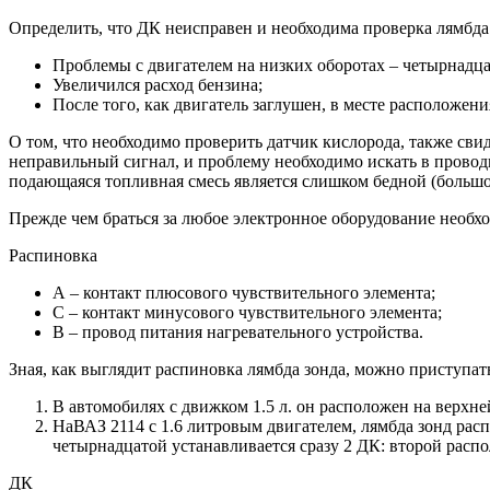
Определить, что ДК неисправен и необходима проверка лямбд
Проблемы с двигателем на низких оборотах – четырнадцат
Увеличился расход бензина;
После того, как двигатель заглушен, в месте расположе
О том, что необходимо проверить датчик кислорода, также сви
неправильный сигнал, и проблему необходимо искать в проводк
подающаяся топливная смесь является слишком бедной (большое
Прежде чем браться за любое электронное оборудование необх
Распиновка
А – контакт плюсового чувствительного элемента;
С – контакт минусового чувствительного элемента;
В – провод питания нагревательного устройства.
Зная, как выглядит распиновка лямбда зонда, можно приступат
В автомобилях с движком 1.5 л. он расположен на верхне
НаВАЗ 2114 с 1.6 литровым двигателем, лямбда зонд рас
четырнадцатой устанавливается сразу 2 ДК: второй распо
ДК