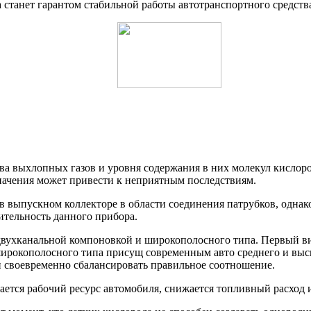
 станет гарантом стабильной работы автотранспортного средств
а выхлопных газов и уровня содержания в них молекул кислорода
начения может привести к неприятным последствиям.
в выпускном коллекторе в области соединения патрубков, однако
ительность данного прибора.
 двухканальной компоновкой и широкополосного типа. Первый в
 широкополосного типа присущ современным авто среднего и высш
и своевременно сбалансировать правильное соотношение.
ается рабочий ресурс автомобиля, снижается топливный расход и