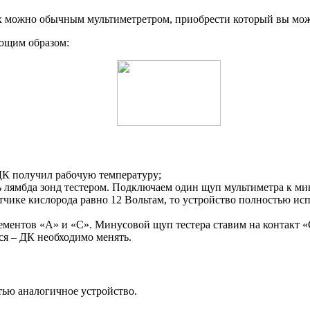
х можно обычным мультиметретром, приобрести который вы може
ющим образом:
ДК получил рабочую температуру;
 лямбда зонд тестером. Подключаем один щуп мультиметра к мин
атчике кислорода равно 12 Вольтам, то устройство полностью исп
ементов «А» и «С». Минусовой щуп тестера ставим на контакт «
тся – ДК необходимо менять.
тью аналогичное устройство.