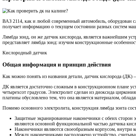
ВАЗ 2114, как и любой современный автомобиль, оборудован 
получает информацию о текущем состоянии разных систем маши
Лямбда зонд, он же датчик кислорода, является важнейшим устр
представляет лямбда зонд: изучим конструкционные особеннос
Кислородный датчик
Общая информация и принцип действия
Как можно понять из названия детали, датчик кислорода (ДК) 
ДК является достаточно сложным в конструкционном плане уст
четырехсот градусов. Электролит сделан из диоксида циркони
платины обусловлено тем, что она является материалом, обл
Помимо основного электролита, конструкция лямбда зонта сос
Защитные экранированные наконечники с обеих сторон эл
являются основной функциональной частью датчика кисл
Наконечники являются своеобразным корпусом, внутри ко
Между наконечниками расположено устройство, считыв