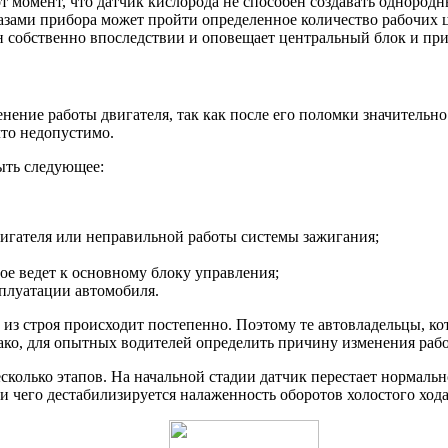
т момент, что датчик кислорода не способен создавать однородн
азами прибора может пройти определенное количество рабочих ци
 он собственно впоследствии и оповещает центральный блок и п
ение работы двигателя, так как после его поломки значительно
что недопустимо.
ыть следующее:
вигателя или неправильной работы системы зажигания;
е ведет к основному блоку управления;
сплуатации автомобиля.
из строя происходит постепенно. Поэтому те автовладельцы, кот
нако, для опытных водителей определить причину изменения рабо
сколько этапов. На начальной стадии датчик перестает нормаль
и чего дестабилизируется налаженность оборотов холостого хода