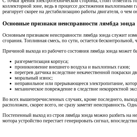
С точки зрения электротехнической стороны, стоит отметить то
коллекторной зоне, ведь в процессе достижения выхлопными г
реагирует скорее на дестабилизацию работы двигателя, о чем
Основные признаки неисправности лямбда зонда
Основным признаком неисправности лямбда зонда служит измен
сгорания. Топливная смесь, по сути, остается бесконтрольной, 
Причиной выхода из рабочего состояния лямбда зонда может б
разгерметизация корпуса;
проникновение внешнего воздуха и выхлопных газов;
перегрев датчика вследствие некачественной покраски д
моральный износ;
неправильное или прерывающееся электропитание, которо
механическое повреждение в следствие некорректной эк
Во всех вышеперечисленных случаях, кроме последнего, выход 
расположен, скорее всего, не сразу заметят неисправность. Од
Постепенный выход из строя лямбда зонда можно разбить на не
мотора устройство перестает генерировать сигнал, впоследстви