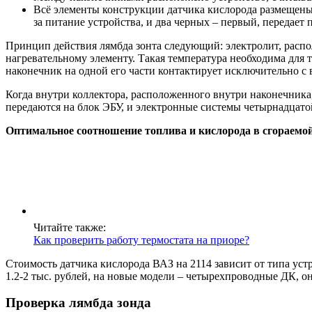
Всё элементы конструкции датчика кислорода размещены 
за питание устройства, и два черных – первый, передает 
Принцип действия лямбда зонта следующий: электролит, распо
нагревательному элементу. Такая температура необходима для 
наконечник на одной его части контактирует исключительно с
Когда внутри коллектора, расположенного внутри наконечника,
передаются на блок ЭБУ, и электронные системы четырнадцато
Оптимальное соотношение топлива и кислорода в сгораемой 
Читайте также:
Как проверить работу термостата на приоре?
Стоимость датчика кислорода ВАЗ на 2114 зависит от типа уст
1.2-2 тыс. рублей, на новые модели – четырехпроводные ДК, они
Проверка лямбда зонда