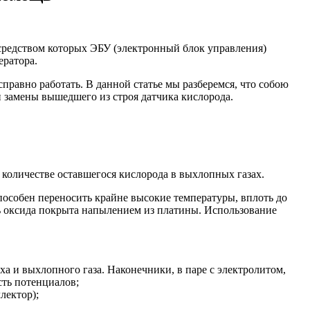
средством которых ЭБУ (электронный блок управления)
ератора.
правно работать. В данной статье мы разберемся, что собою
 замены вышедшего из строя датчика кислорода.
 количестве оставшегося кислорода в выхлопных газах.
пособен переносить крайне высокие температуры, вплоть до
ть оксида покрыта напылением из платины. Использование
а и выхлопного газа. Наконечники, в паре с электролитом,
сть потенциалов;
лектор);