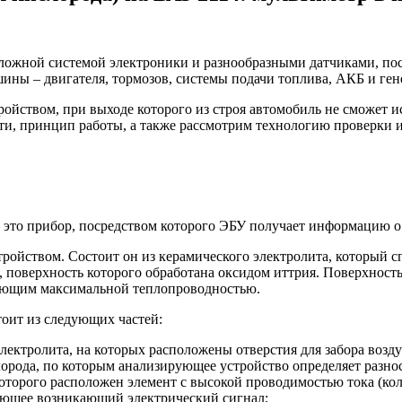
сложной системой электроники и разнообразными датчиками, по
ны – двигателя, тормозов, системы подачи топлива, АКБ и ген
ойством, при выходе которого из строя автомобиль не сможет ис
ти, принцип работы, а также рассмотрим технологию проверки и
– это прибор, посредством которого ЭБУ получает информацию о
ройством. Состоит он из керамического электролита, который с
я, поверхность которого обработана оксидом иттрия. Поверхнос
адающим максимальной теплопроводностью.
тоит из следующих частей:
ектролита, на которых расположены отверстия для забора воздух
орода, по которым анализирующее устройство определяет разно
торого расположен элемент с высокой проводимостью тока (кол
ающее возникающий электрический сигнал;