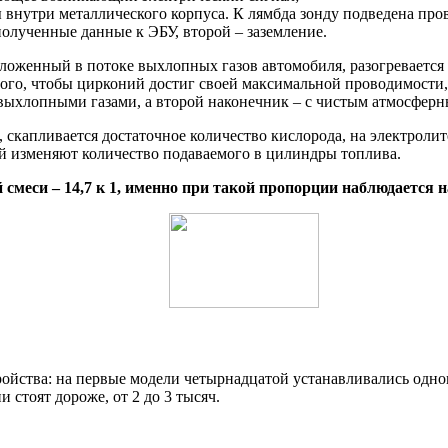
внутри металлического корпуса. К лямбда зонду подведена пров
полученные данные к ЭБУ, второй – заземление.
ложенный в потоке выхлопных газов автомобиля, разогревается 
того, чтобы цирконий достиг своей максимальной проводимости, 
 выхлопными газами, а второй наконечник – с чистым атмосферн
 скапливается достаточное количество кислорода, на электроли
й изменяют количество подаваемого в цилиндры топлива.
смеси – 14,7 к 1, именно при такой пропорции наблюдается 
ройства: на первые модели четырнадцатой устанавливались одно
 стоят дороже, от 2 до 3 тысяч.