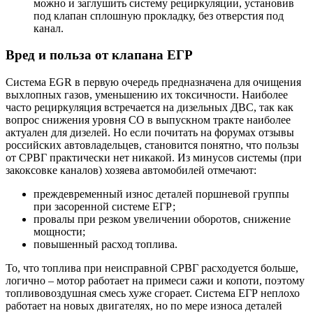
можно и заглушить систему рециркуляции, установив
под клапан сплошную прокладку, без отверстия под
канал.
Вред и польза от клапана ЕГР
Система EGR в первую очередь предназначена для очищения
выхлопных газов, уменьшению их токсичности. Наиболее
часто рециркуляция встречается на дизельных ДВС, так как
вопрос снижения уровня CO в выпускном тракте наиболее
актуален для дизелей. Но если почитать на форумах отзывы
российских автовладельцев, становится понятно, что пользы
от СРВГ практически нет никакой. Из минусов системы (при
закоксовке каналов) хозяева автомобилей отмечают:
преждевременный износ деталей поршневой группы
при засоренной системе ЕГР;
провалы при резком увеличении оборотов, снижение
мощности;
повышенный расход топлива.
То, что топлива при неисправной СРВГ расходуется больше,
логично – мотор работает на примеси сажи и копоти, поэтому
топливовоздушная смесь хуже сгорает. Система ЕГР неплохо
работает на новых двигателях, но по мере износа деталей