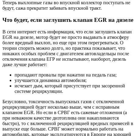
Теперь выхлопные газы во впускной коллектор поступать не
будут, сажа прекратит забивать впускной тракт.
Что будет, если заглушить клапан EGR на дизеле
В сети интернет есть информация, что если заглушить клапан
EGR на дизеле, мотор будет не просто выдавать в атмосферу
более вредный выхлоп, но еще при этом перегреваться. О
теории спорить можно долго, но практика показывает, что
никаких особых проблем с двигателем автовладельцы после
отключения клапана ЕГР не испытывают, наоборот, дизель
даже лучше работает:
пропадают провалы при нажатии на педаль газа;
улучшается динамика автомобиля;
исчезает дым, который присутствует при засоренной
системе рециркуляции.
Безусловно, токсичность выпускных газов с отключенной
рециркуляцией будет несколько выше, чем с исправным
клапаном EGR. Но если в СРВГ есть сажевые отложения (а
при неважном качестве дизтоплива они накапливаются
быстро), то с включенной рециркуляцией вредных примесей в
выпуске еще больше. СРВГ может нормально работать на
автомобилях, которые эксплуатируются в Европе на хорошей