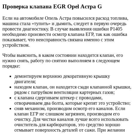
Проверка клапана EGR Opel Астра G
Если на автомобиле Опель Астра повысился расход топлива,
машина стала «тупить» и дымить, следует в первую очередь
провести диагностику. В случае выявления ошибки Р1405
необходимо произвести осмотр клапана ЕГР, так как ошибка
показывает, что неисправность связана именно с этим
устройством.
Чтобы выяснить, в каком состоянии находится клапан, его
нужно снять, работу по снятию выполняем в следующем
порядке:
демонтируем верхнюю декоративную крышку
двигателя;
находим клапан, он находится сзади клапанной крышки,
рядом с патрубком вентиляции картерных газов;
с клапана сдергиваем штекер с проводами,
отворачиваем два болта, которые крепят это устройство;
сняв механизм, производим осмотр его каналов. Если
клапан ЕГР не слишком загрязнен, производим его
очистку. Для чистки каналов лучше всего использовать
очиститель для карбюраторов, это средство хорошо
отмывает поверхность деталей от сажи. При желании