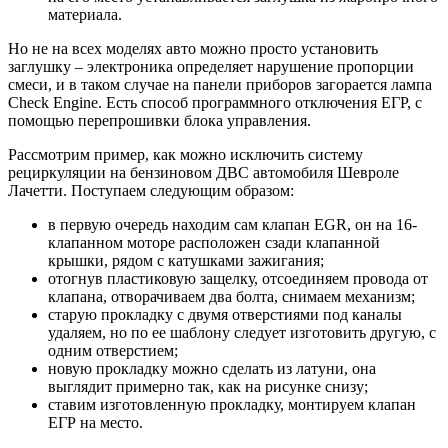
материала.
Но не на всех моделях авто можно просто установить
заглушку – электроника определяет нарушение пропорции
смеси, и в таком случае на панели приборов загорается лампа
Check Engine. Есть способ программного отключения ЕГР, с
помощью перепрошивки блока управления.
Рассмотрим пример, как можно исключить систему
рециркуляции на бензиновом ДВС автомобиля Шевроле
Лачетти. Поступаем следующим образом:
в первую очередь находим сам клапан EGR, он на 16-
клапанном моторе расположен сзади клапанной
крышки, рядом с катушками зажигания;
отогнув пластиковую защелку, отсоединяем провода от
клапана, отворачиваем два болта, снимаем механизм;
старую прокладку с двумя отверстиями под каналы
удаляем, но по ее шаблону следует изготовить другую, с
одним отверстием;
новую прокладку можно сделать из латуни, она
выглядит примерно так, как на рисунке снизу;
ставим изготовленную прокладку, монтируем клапан
ЕГР на место.