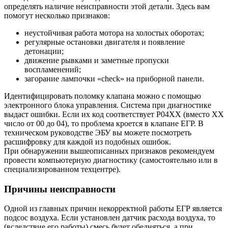
определять наличие неисправности этой детали. Здесь вам
помогут несколько признаков:
неустойчивая работа мотора на холостых оборотах;
регулярные остановки двигателя и появление
детонации;
движение рывками и заметные пропуски
воспламенений;
загорание лампочки «check» на приборной панели.
Идентифицировать поломку клапана можно с помощью
электронного блока управления. Система при диагностике
выдаст ошибки. Если их код соответствует P04XX (вместо ХХ
число от 00 до 04), то проблема кроется в клапане ЕГР. В
техническом руководстве ЭБУ вы можете посмотреть
расшифровку для каждой из подобных ошибок.
При обнаружении вышеописанных признаков рекомендуем
провести компьютерную диагностику (самостоятельно или в
специализированном техцентре).
Причины неисправности
Одной из главных причин некорректной работы ЕГР является
подсос воздуха. Если установлен датчик расхода воздуха, то
(вследствие его работы) смесь будет обедняться, а при