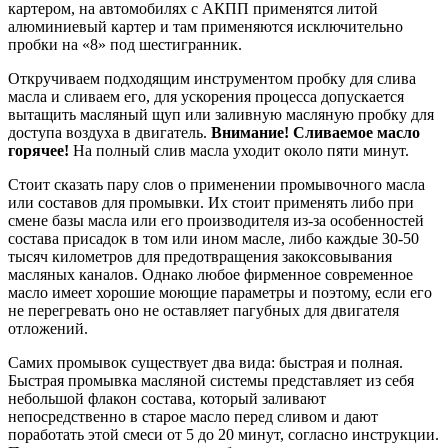
картером, на автомобилях с АКПП применятся литой
алюминиевый картер и там применяются исключительно
пробки на «8» под шестигранник.
Откручиваем подходящим инструментом пробку для слива
масла и сливаем его, для ускорения процесса допускается
вытащить масляный щуп или заливную масляную пробку для
доступа воздуха в двигатель.
Внимание! Сливаемое масло
горячее!
На полный слив масла уходит около пяти минут.
Стоит сказать пару слов о применении промывочного масла
или составов для промывки. Их стоит применять либо при
смене базы масла или его производителя из-за особенностей
состава присадок в том или ином масле, либо каждые 30-50
тысяч километров для предотвращения закоксовывания
масляных каналов. Однако любое фирменное современное
масло имеет хорошие моющие параметры и поэтому, если его
не перегревать оно не оставляет пагубных для двигателя
отложений.
Самих промывок существует два вида: быстрая и полная.
Быстрая промывка масляной системы представляет из себя
небольшой флакон состава, который заливают
непосредственно в старое масло перед сливом и дают
поработать этой смеси от 5 до 20 минут, согласно инструкции.