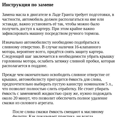
Инструкция по замене
Замена масла в двигателе в Ладе Гранта требует подготовки, в
частности, автомобиль должен располагаться на яме или
эстакаде, важно установить её так, чтобы можно было
получить доступ к картеру. При этом крайне важно
зафиксировать машину посредством ручного тормоза.
Изначально автомобилисту необходимо подобраться к
сливному отверстию. В случае наличия 16-клапанного
мотора, вероятнее всего, придётся снять защиту картера.
Следующий шаг заключается в необходимости убрать крышку
горловины мотора, ослабить затяжку сливной пробки, которая
располагается в поддоне.
Прежде чем окончательно освободить сливное отверстие от
крышки, автомобилисту пригодится ёмкость для слива,
предпочтительно выбирать пустую канистру номиналом 5 л.,
что позволит полностью слить отработку. Не стоит убирать
ёмкость с заменяемой жидкостью сразу же, нужно подождать
около 20 минут, что позволит обеспечить полное удаление
смазки из силового агрегата.
После слива смазки ёмкость смещают к масляному
фильтру. Как показывает практика, не всегда