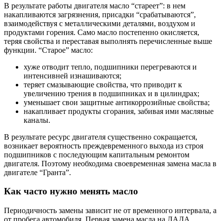
В результате работы двигателя масло “стареет”: в нем
накапливаются загрязнения, присадки “срабатываются”,
взаимодействуя с металлическими деталями, воздухом и
продуктами горения. Само масло постепенно окисляется,
теряя свойства и переставая выполнять перечисленные выше
функции. “Старое” масло:
хуже отводит тепло, подшипники перегреваются и
интенсивней изнашиваются;
теряет смазывающие свойства, что приводит к
увеличению трения в подшипниках и в цилиндрах;
уменьшает свои защитные антикоррозийные свойства;
накапливает продукты сгорания, забивая ими масляные
каналы.
В результате ресурс двигателя существенно сокращается,
возникает вероятность преждевременного выхода из строя
подшипников с последующим капитальным ремонтом
двигателя. Поэтому необходима своевременная замена масла в
двигателе “Гранта”.
Как часто нужно менять масло
Периодичность замены зависит не от временного интервала, а
от пробега автомобиля. Первая замена масла на ЛАДА