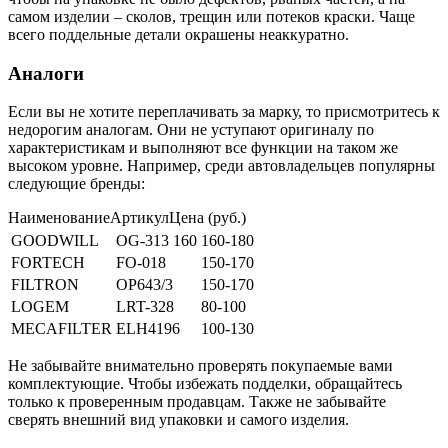
самом изделии – сколов, трещин или потеков краски. Чаще
всего поддельные детали окрашены неаккуратно.
Аналоги
Если вы не хотите переплачивать за марку, то присмотритесь к
недорогим аналогам. Они не уступают оригиналу по
характеристикам и выполняют все функции на таком же
высоком уровне. Например, среди автовладельцев популярны
следующие бренды:
НаименованиеАртикулЦена (руб.)
GOODWILL
OG-313 160
160-180
FORTECH
FO-018
150-170
FILTRON
OP643/3
150-170
LOGEM
LRT-328
80-100
MECAFILTER
ELH4196
100-130
Не забывайте внимательно проверять покупаемые вами
комплектующие. Чтобы избежать подделки, обращайтесь
только к проверенным продавцам. Также не забывайте
сверять внешний вид упаковки и самого изделия.