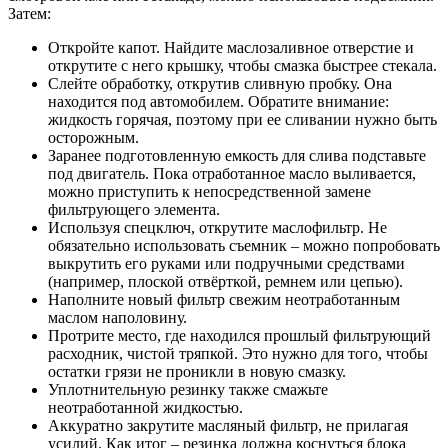
Затем:
Откройте капот. Найдите маслозаливное отверстие и
открутите с него крышку, чтобы смазка быстрее стекала.
Слейте обработку, открутив сливную пробку. Она
находится под автомобилем. Обратите внимание:
жидкость горячая, поэтому при ее сливании нужно быть
осторожным.
Заранее подготовленную емкость для слива подставьте
под двигатель. Пока отработанное масло выливается,
можно приступить к непосредственной замене
фильтрующего элемента.
Используя спецключ, открутите маслофильтр. Не
обязательно использовать съемник – можно попробовать
выкрутить его руками или подручными средствами
(например, плоской отвёрткой, ремнем или цепью).
Наполните новый фильтр свежим неотработанным
маслом наполовину.
Протрите место, где находился прошлый фильтрующий
расходник, чистой тряпкой. Это нужно для того, чтобы
остатки грязи не проникли в новую смазку.
Уплотнительную резинку также смажьте
неотработанной жидкостью.
Аккуратно закрутите масляный фильтр, не прилагая
усилий. Как итог – резинка должна коснуться блока