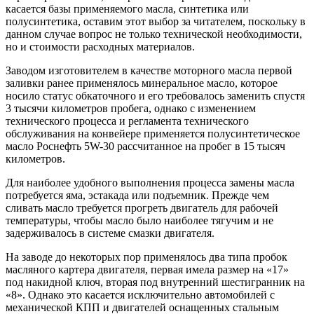
касается базы применяемого масла, синтетика или
полусинтетика, оставим этот выбор за читателем, поскольку в
данном случае вопрос не только технической необходимости,
но и стоимости расходных материалов.
Заводом изготовителем в качестве моторного масла первой
заливки ранее применялось минеральное масло, которое
носило статус обкаточного и его требовалось заменить спустя
3 тысячи километров пробега, однако с изменением
технического процесса и регламента технического
обслуживания на конвейере применяется полусинтетическое
масло Роснефть 5W-30 рассчитанное на пробег в 15 тысяч
километров.
Для наиболее удобного выполнения процесса замены масла
потребуется яма, эстакада или подъемник. Прежде чем
сливать масло требуется прогреть двигатель для рабочей
температуры, чтобы масло было наиболее тягучим и не
задерживалось в системе смазки двигателя.
На заводе до некоторых пор применялось два типа пробок
масляного картера двигателя, первая имела размер на «17»
под накидной ключ, вторая под внутренний шестигранник на
«8». Однако это касается исключительно автомобилей с
механической КПП и двигателей оснащенных стальным