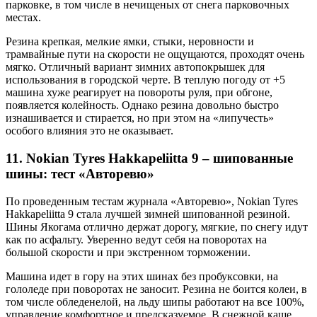
парковке, в том числе в нечищеных от снега парковочных
местах.
Резина крепкая, мелкие ямки, стыки, неровности и
трамвайные пути на скорости не ощущаются, проходят очень
мягко. Отличный вариант зимних автопокрышек для
использования в городской черте. В теплую погоду от +5
машина хуже реагирует на повороты руля, при обгоне,
появляется колейность. Однако резина довольно быстро
изнашивается и стирается, но при этом на «липучесть»
особого влияния это не оказывает.
11. Nokian Tyres Hakkapeliitta 9 – шипованные
шины: тест «Авторевю»
По проведенным тестам журнала «Авторевю», Nokian Tyres
Hakkapeliitta 9 стала лучшей зимней шипованной резиной.
Шины Якогама отлично держат дорогу, мягкие, по снегу идут
как по асфальту. Уверенно ведут себя на поворотах на
большой скорости и при экстренном торможении.
Машина идет в гору на этих шинах без пробуксовки, на
гололеде при поворотах не заносит. Резина не боится колеи, в
том числе обледенелой, на льду шипы работают на все 100%,
управление комфортное и предсказуемое. В снежной каше