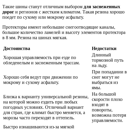
Такие шины станут отличным выбором
для заснеженных
дорог
и регионов с жестким климатом. Такая резина хорошо
поедет по сухому или мокрому асфальту.
Протекторы имеют небольшие снегоотводящие каналы,
большое количество ламелей и высоту элементов протектора
в 8 мм. Резина на шинах мягкая.
Достоинства
Недостатки
Длинный
Хорошая управляемость при езде по
тормозной путь
обледенелым и заснеженным трассам.
на льду.
При попадании в
Хорошо себя ведут при движении по
снег могут не
мокрому и сухому асфальту.
выбраться из
ямы.
На большой
Близка к варианту универсальной резины,
скорости плохо
на которой можно ездить при любых
входят в
погодных условиях. Отличный вариант
повороты,
для стран, где климат быстро меняется, а
возможна потеря
морозы часто переходят в оттепель.
управляемости.
Быстро изнашиваются из-за мягкой