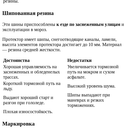
резины.
Шипованная резина
Эти шины приспособлены
к езде по заснеженным улицам
и
эксплуатации в мороз.
Протектор имеет шипы, снегоотводящие каналы, ламели,
высота элементов протектора достигает до 10 мм. Материал
— резина средней жесткости.
Достоинства
Недостатки
Хорошая управляемость на
Увеличивается тормозной
заснеженных и обледенелых
путь на мокром и сухом
трассах.
асфальте.
Короткий тормозной путь на
Высокий уровень шума.
льду.
Шипы выпадают при
Выдают хороший старт и
маневрах и резких
разгон при гололеде.
торможениях.
Плохая износостойкость.
Маркировка