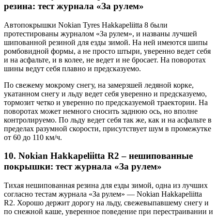
резина: тест журнала «За рулем»
Автопокрышки Nokian Tyres Hakkapeliitta 8 были
протестированы журналом «За рулем», и названы лучшей
шипованной резиной для езды зимой. На ней имеются шипы
ромбовидной формы, а не просто штыри, уверенно ведет себя
и на асфальте, и в колее, не ведет и не бросает. На поворотах
шины ведут себя плавно и предсказуемо.
По свежему мокрому снегу, на замерзшей ледяной корке,
укатанном снегу и льду ведет себя уверенно и предсказуемо,
тормозит четко и уверенно по предсказуемой траектории. На
поворотах может немного сносить заднюю ось, но вполне
контролируемо. По льду ведет себя так же, как и на асфальте в
пределах разумной скорости, присутствует шум в промежутке
от 60 до 110 км/ч.
10. Nokian Hakkapeliitta R2 – нешипованные
покрышки: тест журнала «За рулем»
Тихая нешипованная резина для езды зимой, одна из лучших
согласно тестам журнала «За рулем» — Nokian Hakkapeliitta
R2. Хорошо держит дорогу на льду, свежевыпавшему снегу и
по снежной каше, уверенное поведение при перестраивании и