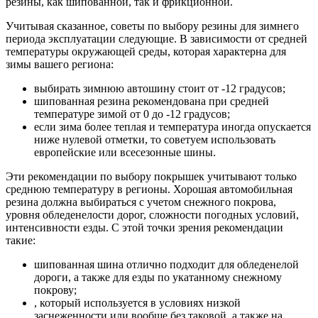
резины, как шипованной, так и фрикционной.
Учитывая сказанное, советы по выбору резины для зимнего
периода эксплуатации следующие. В зависимости от средней
температуры окружающей среды, которая характерна для
зимы вашего региона:
выбирать зимнюю автошину стоит от -12 градусов;
шипованная резина рекомендована при средней
температуре зимой от 0 до -12 градусов;
если зима более теплая и температура иногда опускается
ниже нулевой отметки, то советуем использовать
европейские или всесезонные шины.
Эти рекомендации по выбору покрышек учитывают только
среднюю температуру в регионы. Хорошая автомобильная
резина должна выбираться с учетом снежного покрова,
уровня обледенелости дорог, сложности погодных условий,
интенсивности езды. С этой точки зрения рекомендации
такие:
шипованная шина отлично подходит для обледенелой
дороги, а также для езды по укатанному снежному
покрову;
, который используется в условиях низкой
заснеженности или вообще без таковой, а также на