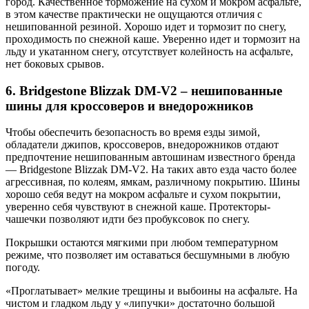
город. Качественное торможение на сухом и мокром асфальте,
в этом качестве практически не ощущаются отличия с
нешипованной резиной. Хорошо идет и тормозит по снегу,
проходимость по снежной каше. Уверенно идет и тормозит на
льду и укатанном снегу, отсутствует колейность на асфальте,
нет боковых срывов.
6. Bridgestone Blizzak DM-V2 – нешипованные
шины для кроссоверов и внедорожников
Чтобы обеспечить безопасность во время езды зимой,
обладатели джипов, кроссоверов, внедорожников отдают
предпочтение нешипованным автошинам известного бренда
— Bridgestone Blizzak DM-V2. На таких авто езда часто более
агрессивная, по колеям, ямкам, различному покрытию. Шины
хорошо себя ведут на мокром асфальте и сухом покрытии,
уверенно себя чувствуют в снежной каше. Протекторы-
чашечки позволяют идти без пробуксовок по снегу.
Покрышки остаются мягкими при любом температурном
режиме, что позволяет им оставаться бесшумными в любую
погоду.
«Проглатывает» мелкие трещины и выбоины на асфальте. На
чистом и гладком льду у «липучки» достаточно большой