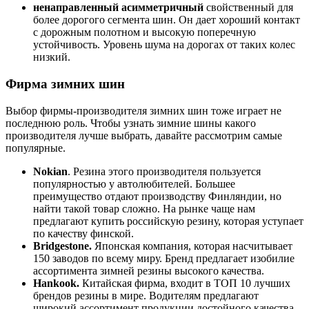
ненаправленный асимметричный
свойственный для
более дорогого сегмента шин. Он дает хороший контакт
с дорожным полотном и высокую поперечную
устойчивость. Уровень шума на дорогах от таких колес
низкий.
Фирма зимних шин
Выбор фирмы-производителя зимних шин тоже играет не
последнюю роль. Чтобы узнать зимние шины какого
производителя лучше выбрать, давайте рассмотрим самые
популярные.
Nokian
. Резина этого производителя пользуется
популярностью у автолюбителей. Большее
преимущество отдают производству Финляндии, но
найти такой товар сложно. На рынке чаще нам
предлагают купить российскую резину, которая уступает
по качеству финской.
Bridgestone.
Японская компания, которая насчитывает
150 заводов по всему миру. Бренд предлагает изобилие
ассортимента зимней резины высокого качества.
Hankook.
Китайская фирма, входит в ТОП 10 лучших
брендов резины в мире. Водителям предлагают
широкий ассортимент продукции достойного качества.