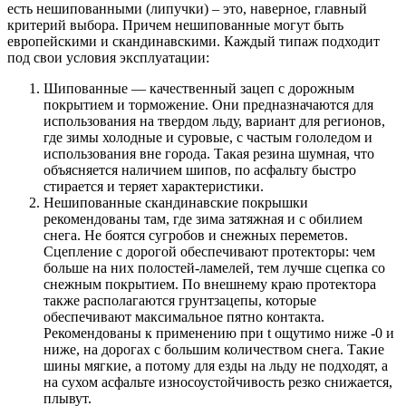
есть нешипованными (липучки) – это, наверное, главный
критерий выбора. Причем нешипованные могут быть
европейскими и скандинавскими. Каждый типаж подходит
под свои условия эксплуатации:
Шипованные — качественный зацеп с дорожным
покрытием и торможение. Они предназначаются для
использования на твердом льду, вариант для регионов,
где зимы холодные и суровые, с частым гололедом и
использования вне города. Такая резина шумная, что
объясняется наличием шипов, по асфальту быстро
стирается и теряет характеристики.
Нешипованные скандинавские покрышки
рекомендованы там, где зима затяжная и с обилием
снега. Не боятся сугробов и снежных переметов.
Сцепление с дорогой обеспечивают протекторы: чем
больше на них полостей-ламелей, тем лучше сцепка со
снежным покрытием. По внешнему краю протектора
также располагаются грунтзацепы, которые
обеспечивают максимальное пятно контакта.
Рекомендованы к применению при t ощутимо ниже -0 и
ниже, на дорогах с большим количеством снега. Такие
шины мягкие, а потому для езды на льду не подходят, а
на сухом асфальте износоустойчивость резко снижается,
плывут.