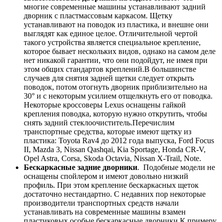
многие современные машины устанавливают задний
дворник с пластмассовым каркасом. Щетку
устанавливают на поводок из пластика, и внешне они
выглядят как единое целое. Отличительной чертой
такого устройства является специальное крепление,
которое бывает нескольких видов, однако на самом деле
нет никакой гарантии, что они подойдут, не имея при
этом общих стандартов креплений.В большинстве
случаев для снятия задней щетки следует открыть
поводок, потом отогнуть дворник приблизительно на
30° и с некоторым усилием отщелкнуть его от поводка.
Некоторые кроссоверы Lexus оснащены гайкой
крепления поводка, которую нужно открутить, чтобы
снять задний стеклоочиститель.Перечислим
транспортные средства, которые имеют щетку из
пластика: Toyota Rav4 до 2012 года выпуска, Ford Focus
II, Mazda 3, Nissan Qashqai, Kia Sportage, Honda CR-V,
Opel Astra, Corsa, Skoda Octavia, Nissan X-Trail, Note.
Бескаркасные задние дворники
. Подобные модели не
оснащены спойлером и имеют довольно низкий
профиль. При этом крепление бескаркасных щеток
достаточно нестандартно. С недавних пор некоторые
производители транспортных средств начали
устанавливать на современные машины взамен
пластиковых особые бескаркасные дворники.К примеру,