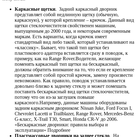
Каркасные щетки
. Задний каркасный дворник
представляет собой недлинную щетку (обычную,
каркасную), у которой крепление – крючок. Данный вид
щетки стеклоочистителя свойственен машинам,
выпущенным до 2000 года, и некоторым современным
маркам. Есть варианты, когда крючок имеет
стандартный вид либо такой, который устанавливают на
«классику». Бывает, что такой тип щетки без
пластикового адаптера вставляется сразу в поводок, к
примеру, как на Range Rover.Водители, желающие
поменять каркасный тип щетки на бескаркасный,
должны обратить внимание на то, что если ее крепление
представляет собой простой крючок, замену произвести
невозможно. Как правило, поводок устанавливается
довольно близко к заднему стеклу и может помешать
поставить бескаркасный вид щетки стеклоочистителя,
потому что он из-за заглушек повыше
каркасного.Например, данные машины оборудованы
задним каркасным дворником: Nissan Juke, Ford Focus I,
Chevrolet Lacetti и Trailblazer, Range Rover, Mercedes-Benz
G-класс, X-Trail T30, Smart, Honda CR-V до 2006.
«Бескаркасные дворники: правила выбора и
эксплуатации» Подробнее
Пластмассовые дворники на заднее стекло
. На