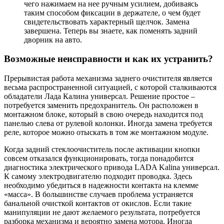
чего нажимаем на нее ручным усилием, добиваясь
таким способом фиксации в держателе, о чем будет
свидетельствовать характерный щелчок. Замена
завершена. Теперь вы знаете, как поменять задний
дворник на авто.
Возможные неисправности и как их устранить?
Прерывистая работа механизма заднего очистителя является
весьма распространенной ситуацией, с которой сталкиваются
обладатели Лада Калина универсал. Решение простое –
потребуется заменить предохранитель. Он расположен в
монтажном блоке, который в свою очередь находится под
панелью слева от рулевой колонки. Иногда замена требуется
реле, которое можно отыскать в том же монтажном модуле.
Когда задний стеклоочиститель после активации кнопки
совсем отказался функционировать, тогда понадобится
диагностика электрического привода LADA Kalina универсал.
К самому электродвигателю подходит проводка. Здесь
необходимо убедиться в надежности контакта на клемме
«масса». В большинстве случаев проблема устраняется
банальной очисткой контактов от окислов. Если такие
манипуляции не дают желаемого результата, потребуется
разборка механизма и вероятно замена мотора. Иногда