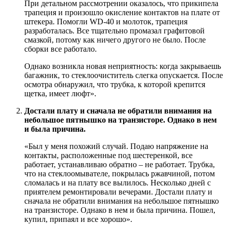
При детальном рассмотрении оказалось, что прикипела
трапеция и произошло окисление контактов на плате от
штекера. Помогли WD-40 и молоток, трапеция
разработалась. Все тщательно промазал графитовой
смазкой, потому как ничего другого не было. После
сборки все работало.
Однако возникла новая неприятность: когда закрываешь
багажник, то стеклоочиститель слегка опускается. После
осмотра обнаружил, что трубка, к которой крепится
щетка, имеет люфт».
Достали плату и сначала не обратили внимания на
небольшое пятнышко на транзисторе. Однако в нем
и была причина.
«Был у меня похожий случай. Подаю напряжение на
контакты, расположенные под шестеренкой, все
работает, устанавливаю обратно – не работает. Трубка,
что на стеклоомывателе, покрылась ржавчиной, потом
сломалась и на плату все вылилось. Несколько дней с
приятелем ремонтировали вечерами. Достали плату и
сначала не обратили внимания на небольшое пятнышко
на транзисторе. Однако в нем и была причина. Пошел,
купил, припаял и все хорошо».