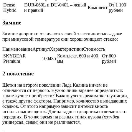
Denso
DUR-060L и DU-040L – левый
От 1 100
Комплект
Hybrid
и правый
рублей
Зимние
Зимние дворники отличаются своей эластичностью – даже
при минусовой температуре они хорош очищают стекло:
НаименованиеАртикулХарактеристикиСтоимость
SKYBEAR
Комплект, 600 и 400
От 600
100485
Premium
мм
рублей
2 поколение
Щетки на втором поколении Лада Калина ничем не
отличаются от первого. Нужно лишь заранее определиться:
какие лучше приобрести? Важно учесть режим эксплуатации,
а также другие факторы. Например, количество выпадающих
осадков. От этого напрямую зависит интенсивность
использования щеток. Длина заднего дворника отличается от
передних. В то же время на разных типах кузова (хэтчбек,
универсал, седан) они не различаются.