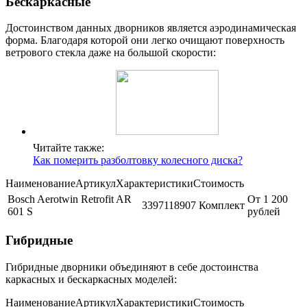
Бескаркасные
Достоинством данных дворников является аэродинамическая
форма. Благодаря которой они легко очищают поверхность
ветрового стекла даже на большой скорости:
Читайте также:
Как померить разболтовку колесного диска?
НаименованиеАртикулХарактеристикиСтоимость
Bosch Aerotwin Retrofit AR
От 1 200
3397118907
Комплект
601 S
рублей
Гибридные
Гибридные дворники объединяют в себе достоинства
каркасных и бескаркасных моделей:
НаименованиеАртикулХарактеристикиСтоимость