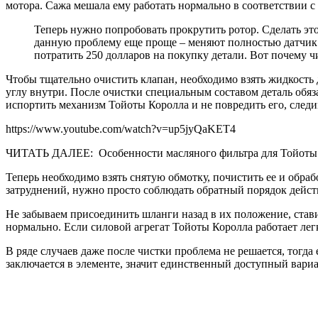
мотора. Сажа мешала ему работать нормально в соответствии с
Теперь нужно попробовать прокрутить ротор. Сделать эт
данную проблему еще проще – меняют полностью датчик х
потратить 250 долларов на покупку детали. Вот почему
Чтобы тщательно очистить клапан, необходимо взять жидкость 
углу внутри. После очистки специальным составом деталь обяз
испортить механизм Тойоты Королла и не повредить его, след
https://www.youtube.com/watch?v=up5jyQaKET4
ЧИТАТЬ ДАЛЕЕ: Особенности масляного фильтра для Тойоты
Теперь необходимо взять снятую обмотку, почистить ее и обра
затруднений, нужно просто соблюдать обратный порядок дейст
Не забываем присоединить шланги назад в их положение, стави
нормально. Если силовой агрегат Тойоты Королла работает лег
В ряде случаев даже после чистки проблема не решается, тогд
заключается в элементе, значит единственный доступный вариан