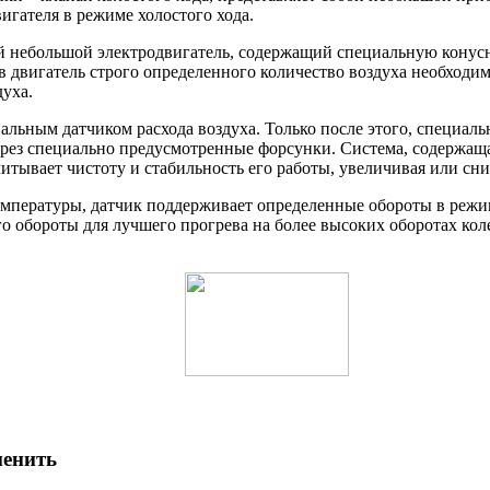
гателя в режиме холостого хода.
й небольшой электродвигатель, содержащий специальную конусну
 двигатель строго определенного количество воздуха необходим
духа.
альным датчиком расхода воздуха. Только после этого, специал
рез специально предусмотренные форсунки. Система, содержащая
читывает чистоту и стабильность его работы, увеличивая или сн
емпературы, датчик поддерживает определенные обороты в режиме
его обороты для лучшего прогрева на более высоких оборотах ко
менить