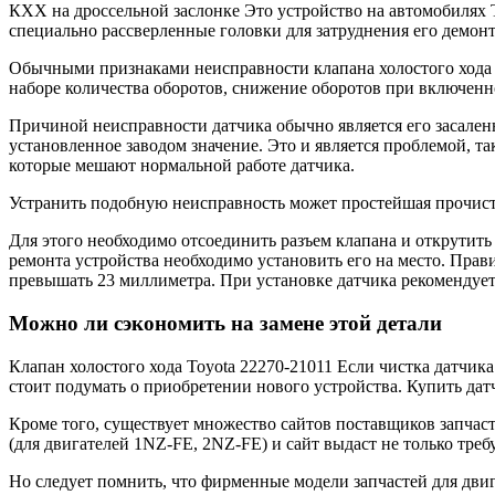
КХХ на дроссельной заслонке Это устройство на автомобилях T
специально рассверленные головки для затруднения его демон
Обычными признаками неисправности клапана холостого хода я
наборе количества оборотов, снижение оборотов при включенн
Причиной неисправности датчика обычно является его засаленн
установленное заводом значение. Это и является проблемой, т
которые мешают нормальной работе датчика.
Устранить подобную неисправность может простейшая прочистк
Для этого необходимо отсоединить разъем клапана и открутит
ремонта устройства необходимо установить его на место. Пра
превышать 23 миллиметра. При установке датчика рекомендуе
Можно ли сэкономить на замене этой детали
Клапан холостого хода Toyota 22270-21011 Если чистка датчика
стоит подумать о приобретении нового устройства. Купить датч
Кроме того, существует множество сайтов поставщиков запчас
(для двигателей 1NZ-FE, 2NZ-FE) и сайт выдаст не только тре
Но следует помнить, что фирменные модели запчастей для дви