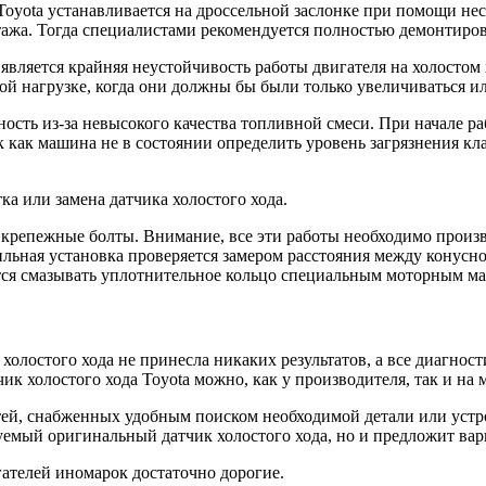
oyota устанавливается на дроссельной заслонке при помощи нес
тажа. Тогда специалистами рекомендуется полностью демонтиров
вляется крайняя неустойчивость работы двигателя на холостом 
ой нагрузке, когда они должны бы были только увеличиваться и
ость из-за невысокого качества топливной смеси. При начале р
ак как машина не в состоянии определить уровень загрязнения 
а или замена датчика холостого хода.
ь крепежные болты. Внимание, все эти работы необходимо прои
вильная установка проверяется замером расстояния между конус
тся смазывать уплотнительное кольцо специальным моторным ма
 холостого хода не принесла никаких результатов, а все диагнос
ик холостого хода Toyota можно, как у производителя, так и на
тей, снабженных удобным поиском необходимой детали или устро
буемый оригинальный датчик холостого хода, но и предложит ва
гателей иномарок достаточно дорогие.