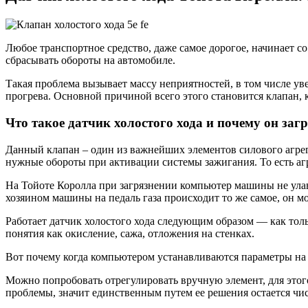
Любое транспортное средство, даже самое дорогое, начинает со
сбрасывать обороты на автомобиле.
Такая проблема вызывает массу неприятностей, в том числе ув
прогрева. Основной причиной всего этого становится клапан, 
Что такое датчик холостого хода и почему он заг
Данный клапан – один из важнейших элементов силового агре
нужные обороты при активации системы зажигания. То есть агр
На Тойоте Королла при загрязнении компьютер машины не ула
хозяином машины на педаль газа происходит то же самое, он мо
Работает датчик холостого хода следующим образом — как толь
понятия как окисление, сажа, отложения на стенках.
Вот почему когда компьютером устанавливаются параметры на То
Можно попробовать отрегулировать вручную элемент, для этого
проблемы, значит единственным путем ее решения остается чис