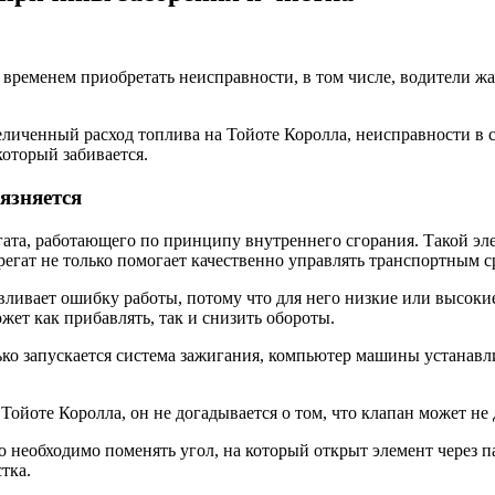
 временем приобретать неисправности, в том числе, водители жа
еличенный расход топлива на Тойоте Королла, неисправности в с
который забивается.
рязняется
гата, работающего по принципу внутреннего сгорания. Такой э
егат не только помогает качественно управлять транспортным ср
вливает ошибку работы, потому что для него низкие или высок
жет как прибавлять, так и снизить обороты.
ко запускается система зажигания, компьютер машины устанавли
йоте Королла, он не догадывается о том, что клапан может не д
 необходимо поменять угол, на который открыт элемент через п
тка.