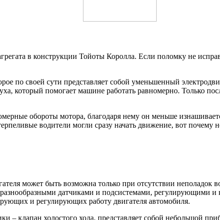
агрегата в конструкции Тойоты Королла. Если поломку не исправ
торое по своей сути представляет собой уменьшенный электродви
уха, который помогает машине работать равномерно. Только посл
вномерные обороты мотора, благодаря нему он меньше изнашивает
ерпеливые водители могли сразу начать движение, вот почему не
ателя может быть возможна только при отсутствии неполадок во
 разнообразными датчиками и подсистемами, регулирующими и 
зирующих и регулирующих работу двигателя автомобиля.
и – клапан холостого хода, представляет собой небольшой приб