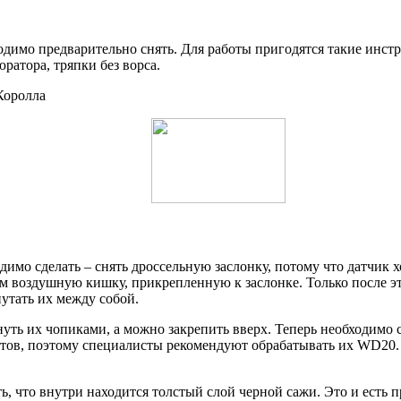
ходимо предварительно снять. Для работы пригодятся такие инст
ратора, тряпки без ворса.
Королла
одимо сделать – снять дроссельную заслонку, потому что датчик 
ем воздушную кишку, прикрепленную к заслонке. Только после э
утать их между собой.
уть их чопиками, а можно закрепить вверх. Теперь необходимо сн
олтов, поэтому специалисты рекомендуют обрабатывать их WD20
еть, что внутри находится толстый слой черной сажи. Это и ест