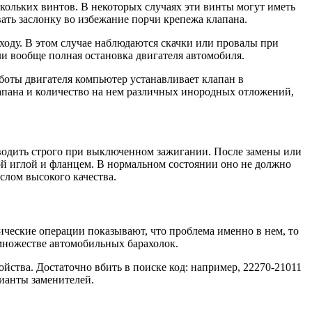
кольких винтов. В некоторых случаях эти винты могут иметь
ать заслонку во избежание порчи крепежа клапана.
ходу. В этом случае наблюдаются скачки или провалы при
ли вообще полная остановка двигателя автомобиля.
аботы двигателя компьютер устанавливает клапан в
клапана и количество на нем различных инородных отложений,
зводить строго при выключенном зажигании. После замены или
ной иглой и фланцем. В нормальном состоянии оно не должно
слом высокого качества.
тические операции показывают, что проблема именно в нем, то
 множестве автомобильных барахолок.
йства. Достаточно вбить в поиске код: например, 22270-21011
рианты заменителей.