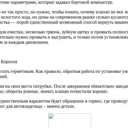
 теми параметрами, которые задавал бортовой компьютер.
о не так просто, но нужно, чтобы понять, почему клапан не мог
олостого хода, но цены на современном рынке сильно кусаются
 чистка — порой единственный возможный способ вернуть машин
для очистки, несколько тряпок, зубную щетку и промыть полност
ательно нужно промыть и высушить, и только потом устанавливат
им за каждым движением.
 Королла
ботать герметиком. Как правило, обратная работа по установке 
вий.
м на свои места патрубки. После завершения обязательно заводи
ко, обороты ровные, значит, клапан почистили хорошо.
а единственным вариантом будет обращение в сервис, где провед
т для автовладельца – замена детали.