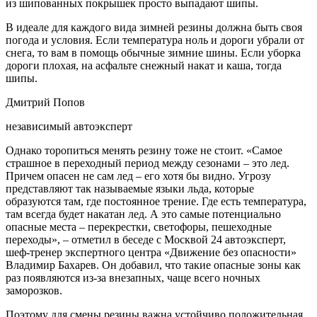
из шипованных покрышек просто выпадают шипы.
В идеале для каждого вида зимней резины должна быть своя
погода и условия. Если температура ноль и дороги убрали от
снега, то вам в помощь обычные зимние шины. Если уборка
дороги плохая, на асфальте снежный накат и каша, тогда
шипы.
Дмитрий Попов
независимый автоэксперт
Однако торопиться менять резину тоже не стоит. «Самое
страшное в переходный период между сезонами – это лед.
Причем опасен не сам лед – его хотя бы видно. Угрозу
представляют так называемые языки льда, которые
образуются там, где постоянное трение. Где есть температура,
там всегда будет накатан лед. А это самые потенциально
опасные места – перекрестки, светофоры, пешеходные
переходы», – отметил в беседе с Москвой 24 автоэксперт,
шеф-тренер экспертного центра «Движение без опасности»
Владимир Бахарев. Он добавил, что такие опасные зоны как
раз появляются из-за внезапных, чаще всего ночных
заморозков.
Поэтому для смены резины важна устойчиво положительная