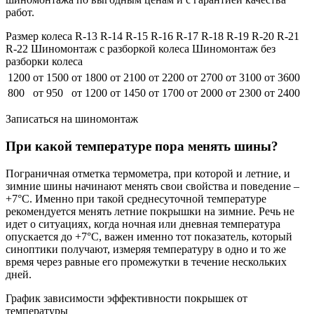
работ.
Размер колеса R-13 R-14 R-15 R-16 R-17 R-18 R-19 R-20 R-21
R-22 Шиномонтаж с разборкой колеса Шиномонтаж без
разборки колеса
1200
от 1500
от 1800
от 2100
от 2200
от 2700
от 3100
от 3600
800
от 950
от 1200
от 1450
от 1700
от 2000
от 2300
от 2400
Записаться на шиномонтаж
При какой температуре пора менять шины?
Пограничная отметка термометра, при которой и летние, и
зимние шины начинают менять свои свойства и поведение –
+7°C. Именно при такой среднесуточной температуре
рекомендуется менять летние покрышки на зимние. Речь не
идет о ситуациях, когда ночная или дневная температура
опускается до +7°C, важен именно тот показатель, который
синоптики получают, измеряя температуру в одно и то же
время через равные его промежутки в течение нескольких
дней.
График зависимости эффективности покрышек от
температуры