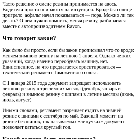
Часто решение о смене резины принимается на авось.
Водители просто опираются на интуицию. Вроде бы солнце
пригрело, асфальт начал показываться — пора. Можно ли так
делать? О чем нужно помнить, меняя резину, разбираемся
вместе с автопроизводителем Ravon.
Что говорит закон?
Как было бы просто, если бы закон прописывал что-то вроде:
меняем зимнюю резину на летнюю 1 апреля. Однако четких
указаний, когда именно переобувать машину, нет.
Единственное, на что предлагается ориентироваться —
технический регламент Таможенного союза.
С 1 января 2015 года документ запрещает использовать
летнюю резину в три зимних месяца (декабрь, январь и
февраль) и зимнюю резину с шипами в летние месяцы (июнь,
июль, август).
Иными словами, регламент разрешает ездить на зимней
резине с шипами с сентября по май. Важный момент: на
резине без шипов, так называемых «липучках» документ
позволяет кататься круглый год.