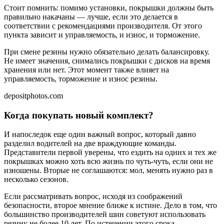
Стоит помнить: помимо установки, покрышки должны быть
правильно накачаны — лучше, если это делается в
соответствии с рекомендациями производителя. От этого
пункта зависит и управляемость, и износ, и торможение.
При смене резины нужно обязательно делать балансировку.
Не имеет значения, снимались покрышки с дисков на время
хранения или нет. Этот момент также влияет на
управляемость, торможение и износ резины.
depositphotos.com
Когда покупать новый комплект?
И напоследок еще один важный вопрос, который давно
разделил водителей на две враждующие команды.
Представители первой уверены, что ездить на одних и тех же
покрышках можно хоть всю жизнь по чуть-чуть, если они не
изношены. Вторые не соглашаются: мол, менять нужно раз в
несколько сезонов.
Если рассматривать вопрос, исходя из соображений
безопасности, второе мнение ближе к истине. Дело в том, что
большинство производителей шин советуют использовать
резину не более 10 лет. По истечении этого срока