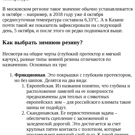
В московском регионе такое значение обычно устанавливается
в октябре – например, в 2018 году уже 4 октября
среднесуточная температура составила 6,33°C. А в Казани
почти такой же показатель зафиксировали на следующий
день, 5 октября, и после этого он редко поднимался выше.
Как выбрать зимнюю резину?
Несмотря на общие черты (глубокий протектор и мягкий
каучук), разные типы зимней резины отличаются по
назначению. Основных их три:
Фрикционная
. Это покрышки с глубоким протектором,
но без шипов. Делятся на два вида:
Европейская. Из названия понятно, что глубина и
расположение ламелей на ее поверхности
предназначены для теплых и слякотных
европейских зим – для российского климата такие
шины не подойдут.
Скандинавская. Ее первостепенная задача –
обеспечить сцепление с заснеженной и
заледенелой дорогой. Это достигается за счет
крупных пятен контакта с полотном, которые
проламывают верхний слой льда. К такой резине