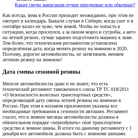
Какие свечи зажигания лучше иридиевые или обычные?
Как всегда, зима в России приходит неожиданно, при этом не
смотрит в календарь. Бывали случаи в Сибири, когда снег и в
сентябре валил не хуже, чем зимой. Чтобы не попасть в
ситуацию, когда проснулся, а за окном мороз и сугробы, а авто
на летней резине, лучше заранее подготовить машину к зиме.
Тем более, что техническим регламентом установлена
определённая дата, когда менять резину на зимнюю в 2020.
Поэтому, дорогие автомобилисты, не затягиваем, меняем
летнюю резину на зимнюю!
Дата смены сезонной резины
Многие автомобилисты даже и не знают, что есть
технический регламент таможенного союза ТР ТС 018/2011
«О безопасности колесных транспортных средств»,
определяющий дату смены летней резины на зимнюю в
России. При этом в восьмом приложении указаны все
необходимые требования к сезонности автошин. Регламент
гласит, что в зимние месяцы автомобилисты должны в
обязательном порядке «переобувать» своё транспортное
средство в зимние шины. В итоге по данному регламенту с 1
декабря все автомобили должны быть с зимними шинами.