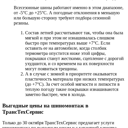
Всесезонные шины работают именно в этом диапазоне,
от -5°C до +25°C. А погодные отклонения в меньшую
или большую сторону требуют подбора сезонной
резины.
Состав летней рассчитывают так, чтобы она была
мягкой и при этом не изнашивалась слишком
быстро при температурах выше +7°C. Если
оставить ее на автомобиле, когда столбик
термометра опустится ниже этой цифры,
покрышки станут жесткими, сцепление с дорогой
ухудшится, и со временем на их поверхности
могут появиться трещины.
А в случае с зимней в приоритете оказывается
пластичность материала при низких температурах
(до +7°C). За счет особой мягкости и липкости в
теплую погоду такие покрышки изнашиваются
заметно быстрее, чем в холода.
Выгодные цены на шиномонтаж в
ТрансТехСервис
Только до 30 октября ТрансТехСервис предлагает услуги
шиномонтажа по выгодным ценам и с гарантией качества