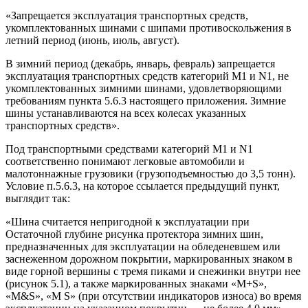
«Запрещается эксплуатация транспортных средств,
укомплектованных шинами с шипами противоскольжения в
летний период (июнь, июль, август).
В зимний период (декабрь, январь, февраль) запрещается
эксплуатация транспортных средств категорий М1 и N1, не
укомплектованных зимними шинами, удовлетворяющими
требованиям пункта 5.6.3 настоящего приложения. Зимние
шины устанавливаются на всех колесах указанных
транспортных средств».
Под транспортными средствами категорий М1 и N1
соответственно понимают легковые автомобили и
малотоннажные грузовики (грузоподъемностью до 3,5 тонн).
Условие п.5.6.3, на которое ссылается предыдущий пункт,
выглядит так:
«Шина считается непригодной к эксплуатации при
Остаточной глубине рисунка протектора зимних шин,
предназначенных для эксплуатации на обледеневшем или
заснеженном дорожном покрытии, маркированных знаком в
виде горной вершины с тремя пиками и снежинки внутри нее
(рисунок 5.1), а также маркированных знаками «М+S»,
«M&S», «M S» (при отсутствии индикаторов износа) во время