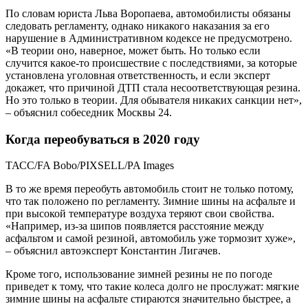
По словам юриста Льва Воропаева, автомобилисты обязаны
следовать регламенту, однако никакого наказания за его
нарушение в Административном кодексе не предусмотрено.
«В теории оно, наверное, может быть. Но только если
случится какое-то происшествие с последствиями, за которые
установлена уголовная ответственность, и если эксперт
докажет, что причиной ДТП стала несоответствующая резина.
Но это только в теории. Для обывателя никаких санкции нет»,
– объяснил собеседник Москвы 24.
Когда переобуваться в 2020 году
ТАСС/FA Bobo/PIXSELL/PA Images
В то же время переобуть автомобиль стоит не только потому,
что так положено по регламенту. Зимние шины на асфальте и
при высокой температуре воздуха теряют свои свойства.
«Например, из-за шипов появляется расстояние между
асфальтом и самой резиной, автомобиль уже тормозит хуже»,
– объяснил автоэксперт Константин Лигачев.
Кроме того, использование зимней резины не по погоде
приведет к тому, что такие колеса долго не прослужат: мягкие
зимние шины на асфальте стираются значительно быстрее, а