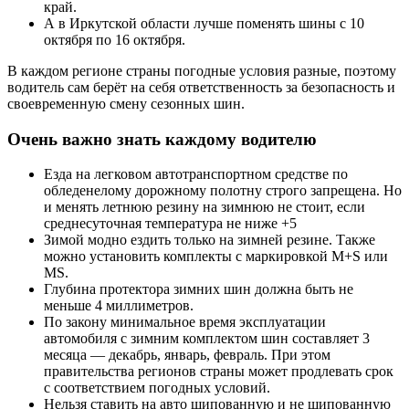
край.
А в Иркутской области лучше поменять шины с 10
октября по 16 октября.
В каждом регионе страны погодные условия разные, поэтому
водитель сам берёт на себя ответственность за безопасность и
своевременную смену сезонных шин.
Очень важно знать каждому водителю
Езда на легковом автотранспортном средстве по
обледенелому дорожному полотну строго запрещена. Но
и менять летнюю резину на зимнюю не стоит, если
среднесуточная температура не ниже +5
Зимой модно ездить только на зимней резине. Также
можно установить комплекты с маркировкой М+S или
МS.
Глубина протектора зимних шин должна быть не
меньше 4 миллиметров.
По закону минимальное время эксплуатации
автомобиля с зимним комплектом шин составляет 3
месяца — декабрь, январь, февраль. При этом
правительства регионов страны может продлевать срок
с соответствием погодных условий.
Нельзя ставить на авто шипованную и не шипованную