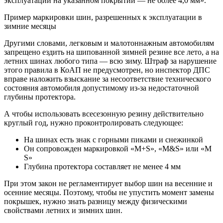
эксплуатации на указанном покрытии — не более 4,0 мм».
Пример маркировки шин, разрешенных к эксплуатации в
зимние месяцы
Другими словами, легковым и малотоннажным автомобилям
запрещено ездить на шипованной зимней резине все лето, а на
летних шинах любого типа — всю зиму. Штраф за нарушение
этого правила в КоАП не предусмотрен, но инспектор ДПС
вправе наложить взыскание за несоответствие технического
состояния автомобиля допустимому из-за недостаточной
глубины протектора.
А чтобы использовать всесезонную резину действительно
круглый год, нужно проконтролировать следующее:
На шинах есть знак с горными пиками и снежинкой
Он сопровожден маркировкой «М+S», «M&S» или «M
S»
Глубина протектора составляет не менее 4 мм
При этом закон не регламентирует выбор шин на весенние и
осенние месяцы. Поэтому, чтобы не упустить момент замены
покрышек, нужно знать разницу между физическими
свойствами летних и зимних шин.