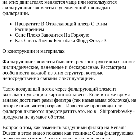
на этих двигателях меняются чаще или используются
фильтрующие элементы с увеличенной площадью
фильтрации.
Превратите В Отвлекающий плеер С Этим
Расширением
Сенс Плохо Заводится На Горячую
Как Снять Лючок Бензобака Форд Фокус 3
О конструкции и материалах
Фильтрующие элементы бывают трех конструктивных типов:
цилиндрические, панельные и бескаркасные. Рассмотрим
особенности каждой из этих структур, которые
непосредственно связаны с эксплуатацией.
Часто воздушный поток через фильтрующий элемент
вызывает пульсацию картонной завесы. Если в то же время
занавес достигает рамы фильтра (так называемая оболочка), на
шторке появляются разрывы. Известные производители
фильтров пытаются предотвратить это, но в «Shirpotrebovsky»
продукты не думают об этом.
Вопрос о том, как заменить воздушный фильтр на Renault
Duster, в этом видео показан как техника; Сама фильтрующая
перегородка (штора) изготовлена ​​из специального