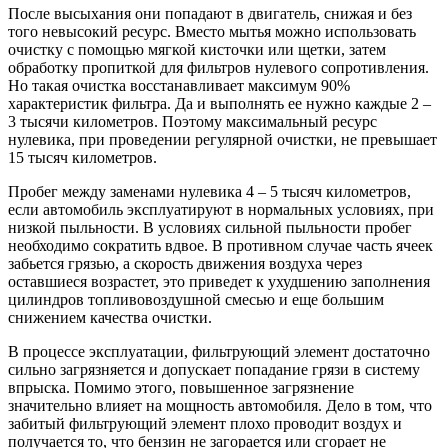
После высыхания они попадают в двигатель, снижая и без
того невысокий ресурс. Вместо мытья можно использовать
очистку с помощью мягкой кисточки или щетки, затем
обработку пропиткой для фильтров нулевого сопротивления.
Но такая очистка восстанавливает максимум 90%
характеристик фильтра. Да и выполнять ее нужно каждые 2 –
3 тысячи километров. Поэтому максимальный ресурс
нулевика, при проведении регулярной очистки, не превышает
15 тысяч километров.
Пробег между заменами нулевика 4 – 5 тысяч километров,
если автомобиль эксплуатируют в нормальных условиях, при
низкой пыльности. В условиях сильной пыльности пробег
необходимо сократить вдвое. В противном случае часть ячеек
забьется грязью, а скорость движения воздуха через
оставшиеся возрастет, это приведет к ухудшению заполнения
цилиндров топливовоздушной смесью и еще большим
снижением качества очистки.
В процессе эксплуатации, фильтрующий элемент достаточно
сильно загрязняется и допускает попадание грязи в систему
впрыска. Помимо этого, повышенное загрязнение
значительно влияет на мощность автомобиля. Дело в том, что
забитый фильтрующий элемент плохо проводит воздух и
получается то, что бензин не загорается или сгорает не