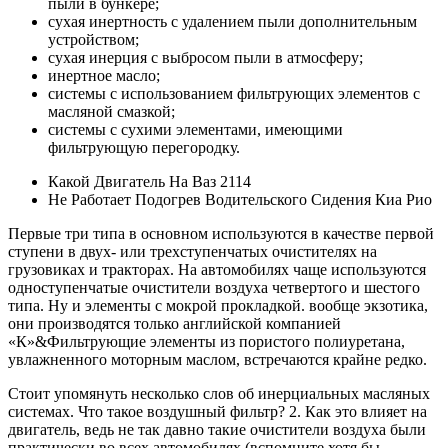
пыли в бункере;
сухая инертность с удалением пыли дополнительным
устройством;
сухая инерция с выбросом пыли в атмосферу;
инертное масло;
системы с использованием фильтрующих элементов с
масляной смазкой;
системы с сухими элементами, имеющими
фильтрующую перегородку.
Какой Двигатель На Ваз 2114
Не Работает Подогрев Водительского Сидения Киа Рио
Первые три типа в основном используются в качестве первой
ступени в двух- или трехступенчатых очистителях на
грузовиках и тракторах. На автомобилях чаще используются
одноступенчатые очистители воздуха четвертого и шестого
типа. Ну и элементы с мокрой прокладкой. вообще экзотика,
они производятся только английской компанией
«К»&Фильтрующие элементы из пористого полиуретана,
увлажненного моторным маслом, встречаются крайне редко.
Стоит упомянуть несколько слов об инерциальных масляных
системах. Что такое воздушный фильтр? 2. Как это влияет на
двигатель, ведь не так давно такие очистители воздуха были
практически во всех автомобилях (вспомните хотя бы