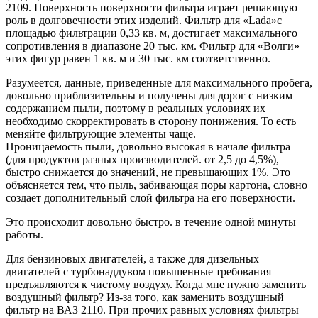
2109. Поверхность поверхности фильтра играет решающую
роль в долговечности этих изделий. Фильтр для «Lada»с
площадью фильтрации 0,33 кв. м, достигает максимального
сопротивления в диапазоне 20 тыс. км. Фильтр для «Волги»
этих фигур равен 1 кв. м и 30 тыс. км соответственно.
Разумеется, данные, приведенные для максимального пробега,
довольно приблизительны и получены для дорог с низким
содержанием пыли, поэтому в реальных условиях их
необходимо скорректировать в сторону понижения. То есть
меняйте фильтрующие элементы чаще.
Проницаемость пыли, довольно высокая в начале фильтра
(для продуктов разных производителей. от 2,5 до 4,5%),
быстро снижается до значений, не превышающих 1%. Это
объясняется тем, что пыль, забивающая поры картона, словно
создает дополнительный слой фильтра на его поверхности.
Это происходит довольно быстро. в течение одной минуты
работы.
Для бензиновых двигателей, а также для дизельных
двигателей с турбонаддувом повышенные требования
предъявляются к чистому воздуху. Когда мне нужно заменить
воздушный фильтр? Из-за того, как заменить воздушный
фильтр на ВАЗ 2110. При прочих равных условиях фильтры