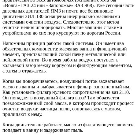
«Волга» ГАЗ-24 или «Запорожье» ЗАЗ-968). Уже сегодня часть
дизельных двигателей ЯМЗ и почти все бензиновые
двигатели ЗИЛ-130 оснащены инерциально-масляными
системами очистки воздуха. Следовательно, этот метод
очистки нельзя игнорировать. Многие машины с такими
устройствами до сих пор курсируют по дорогам России.
Напомним принцип работы такой системы. Он имеет два
обязательных компонента: масляная ванна и фильтрующий
элемент, представляющий собой пачку металлической или
нейлоновой нити. Во время работы воздух поступает в
кольцевой зазор между корпусом и фильтрующим элементом,
а затем в отражатель.
Когда вы поворачиваетесь, воздушный поток захватывает
масло из ванны и выбрасывается в фильтр, заполненный им.
Как установить фильтр нулевого сопротивления на ваз 2110.
Он попадает в воздушный фильтр ваза? Там образуется
псевдоожиженный слой масла, в котором происходит процесс
очистки воздуха: частицы пыли, соприкасаясь с маслом,
прилипают к нему.
Когда двигатель не работает, масло из фильтрующего элемента
попадает в ванну и задерживает пыль.