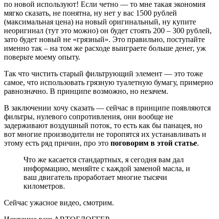
по новой используют! Если четно — то мне такая экономия
мягко сказать, не понятна, ну нет у вас 1500 рублей
(максимальная цена) на новый оригинальный, ну купите
неоригинал (тут это можно) он будет стоять 200 – 300 рублей,
зато будет новый не «грязный». Это правильно, поступайте
именно так – на том же расходе выиграете больше денег, уж
поверьте моему опыту.
Так что чистить старый фильтрующий элемент — это тоже
самое, что использовать грязную туалетную бумагу, примерно
равнозначно. В принципе возможно, но незачем.
В заключении хочу сказать — сейчас в принципе появляются
фильтры, нулевого сопротивления, они вообще не
задерживают воздушный поток, то есть как бы панацея, но
вот многие производители не торопятся их устанавливать и
этому есть ряд причин, про это
поговорим в этой статье
.
Что же касается стандартных, я сегодня вам дал
информацию, меняйте с каждой заменой масла, и
ваш двигатель проработает многие тысячи
километров.
Сейчас ужасное видео, смотрим.