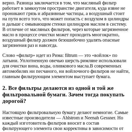
верно. Разница заключается в том, что масляный фильтр
работает в замкнутом пространстве двигателя, куда извне не
проникают грязь и абразивные частицы, а воздушный стоит
на пути всего того, что может попасть с воздухом в цилиндры
и дальше с омывающим стенки цилиндров маслом в систему.
В отличие от масляных фильтров, через которые загрязненное
масло в процессе очистки может проходить многократно,
воздушный фильтр должен безошибочно удалять опасные
загрязнения раз и навсегда.
Слово «фильтр» идет из Рима: filtrum — это «войлок» по
латыни. Уплотненную овечью шерсть римляне использовали
для очистки вина, воды, оливкового масла.В современных
автомобилях ни песчаного, ни войлочного фильтров не найти,
главным фильтрующим элементом выступает бумага.
2. Все фильтры делаются из одной и той же
фильтровальной бумаги. Зачем тогда покупать
дорогой?
Настоящую фильтровальную бумагу делают немногие. Самые
известные производители — Ahlstrom и Neenah Gessner. Но
каждый изготовитель фильтров вносит в состав
фильтрующего элемента свои коррективы в зависимости от