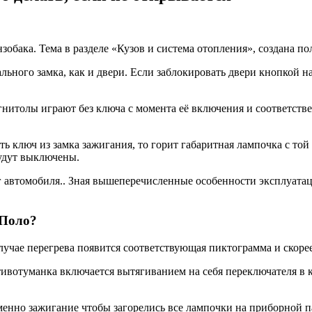
обака. Тема в разделе «Кузов и система отопления», создана пол
ьного замка, как и двери. Если заблокировать двери кнопкой на
гнитолы играют без ключа с момента её включения и соответстве
 ключ из замка зажигания, то горит габаритная лампочка с той
удут выключены.
автомобиля.. Зная вышеперечисленные особенности эксплуатаци
 Поло?
учае перегрева появится соответствующая пиктограмма и скорее 
ротивотуманка включается вытягиванием на себя переключателя 
менно зажигание чтобы загорелись все лампочки на приборной 