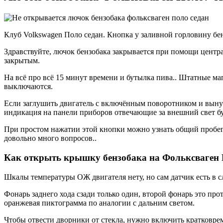
Клуб Volkswagen Поло седан. Кнопка у заливной горловину бенз
Здравствуйте, лючок бензобака закрывается при помощи централ
закрытым.
На всё про всё 15 минут времени и бутылка пива.. Штатные ма
выключаются.
Если заглушить двигатель с включённым поворотником и вынуть
индикация на панели приборов отвечающие за внешний свет б
При простом нажатии этой кнопки можно узнать общий пробег 
довольно много вопросов..
Как открыть крышку бензобака на Фольксваген
Шкалы температуры ОЖ двигателя нету, но сам датчик есть в сл
Фонарь заднего хода сзади только один, второй фонарь это п
оранжевая пиктограмма по аналогии с дальним светом.
Чтобы отвести дворники от стекла, нужно включить кратковре