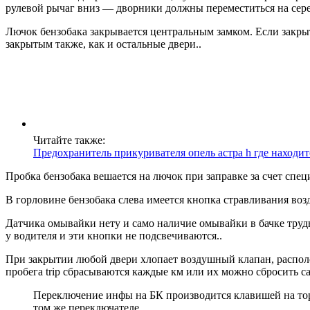
рулевой рычаг вниз — дворники должны переместиться на серед
Лючок бензобака закрывается центральным замком. Если закрыт
закрытым также, как и остальные двери..
Читайте также:
Предохранитель прикуривателя опель астра h где находит
Пробка бензобака вешается на лючок при заправке за счет спе
В горловине бензобака слева имеется кнопка стравливания воз
Датчика омывайки нету и само наличие омывайки в бачке тр
у водителя и эти кнопки не подсвечиваются..
При закрытии любой двери хлопает воздушный клапан, распол
пробега trip сбрасываются каждые км или их можно сбросить с
Переключение инфы на БК производится клавишей на тор
том же переключателе..