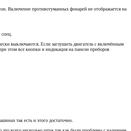
ксон. Включение противотуманных фонарей не отображается на
 спец.
ически выключаются. Если заглушить двигатель с включённым
 при этом все кнопки и индикация на панели приборов
ашинах так есть и этого достаточно.
о это всего несколько штук так как были проблемы с наличием