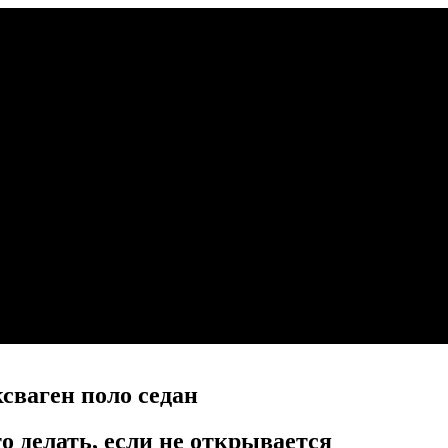
сваген поло седан
 делать, если не открывается