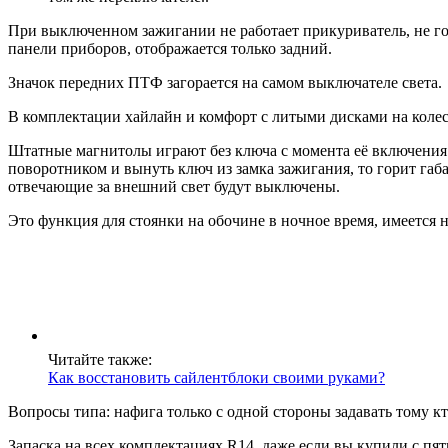
При выключенном зажигании не работает прикуриватель, не го
панели приборов, отображается только задний.
Значок передних ПТФ загорается на самом выключателе света.
В комплектации хайлайн и комфорт с литыми дисками на коле
Штатные магнитолы играют без ключа с момента её включения 
поворотником и вынуть ключ из замка зажигания, то горит габ
отвечающие за внешний свет будут выключены.
Это функция для стоянки на обочине в ночное время, имеется 
Читайте также:
Как восстановить сайлентблоки своими руками?
Вопросы типа: нафига только с одной стороны задавать тому кт
Запаска на всех комплектациях R14, даже если вы купили с пят