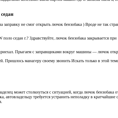
 седан
а заправку не смог открыть лючок бензобака ) Вроде не так стра
W поло седан г.? Здравствуйте, лючок бензобака закрывается пр
у приехал. Прыгаем с заправщиками вокруг машины — лючок откр
 Пришлось манагеру своему звонить Искать только в этой теме.
аделец может столкнуться с ситуацией, когда лючок бензобака 
ка, автовладельцу требуется устранить неполадку в кратчайшие
я.