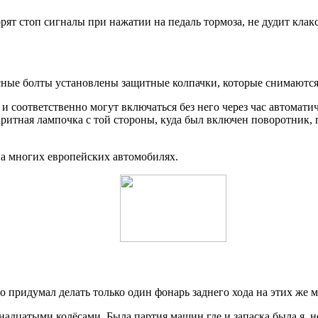
рят стоп сигналы при нажатии на педаль тормоза, не дудит кла
сные болты установлены защитные колпачки, которые снимаются
и соответственно могут включаться без него через час автомат
аритная лампочка с той стороны, куда был включен поворотник,
на многих европейских автомобилях.
о придумал делать только один фонарь заднего хода на этих же м
надцатыми колёсами. Была партия машин где и запаска была я, н