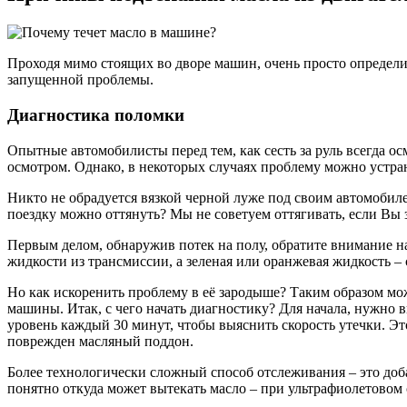
Проходя мимо стоящих во дворе машин, очень просто определи
запущенной проблемы.
Диагностика поломки
Опытные автомобилисты перед тем, как сесть за руль всегда ос
осмотром. Однако, в некоторых случаях проблему можно устрани
Никто не обрадуется вязкой черной луже под своим автомобиле
поездку можно оттянуть? Мы не советуем оттягивать, если Вы за
Первым делом, обнаружив потек на полу, обратите внимание на
жидкости из трансмиссии, а зеленая или оранжевая жидкость – 
Но как искоренить проблему в её зародыше? Таким образом мож
машины. Итак, с чего начать диагностику? Для начала, нужно 
уровень каждый 30 минут, чтобы выяснить скорость утечки. Эт
поврежден масляный поддон.
Более технологически сложный способ отслеживания – это доба
понятно откуда может вытекать масло – при ультрафиолетовом с