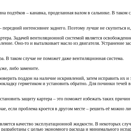
а подтёков – канавка, проделанная валом в сальнике. В таком сл
ередний интенсивнее заднего. Поэтому лучше не скупиться и, е
ртера. Задачей вентиляционной системой является освобождение 
авление. Оно-то и выталкивает масло из двигателя. Устранение з
а. В таком случае не поможет даже вентиляционная система.
уже, либо замените.
оверить поддон на наличие искривлений, затем исправить их и 
окладку герметиком и установить обратно. Для починки течей в 
установить защиту картера – это поможет избежать таких причин
учае, если проблема кроется в другом месте – решить её можно 
вляется качество эксплуатационной жидкости. В некоторых случ
 разработаны с целью экономного расхода и минимального испа