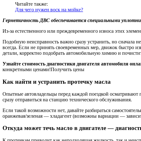
Читайте также:
Для чего нужен воск на мойке?
Герметичность ДВС обеспечивается специальными уплотнит
Из-за естественного или преждевременного износа этих элемен
Подобную неисправность важно сразу устранить, но сначала не
всегда. Если не принять своевременных мер, движок быстро и
детали, корректно подобрать автомобильную химию и почист
Узнайте стоимость диагностики двигателя автомобиля онла
конкретными ценами!Получить цены
Как найти и устранить протечку масла
Опытные автовладельцы перед каждой поездкой осматривают 
сразу отправиться на станцию технического обслуживания.
Если такой возможности нет, давайте разбираться самостоятел
оранжевая/зеленая — хладагент (возможны вариации — зависит
Откуда может течь масло в двигателе — диагност
К протечкам приводит как неподходящая жидкость, так и неисп