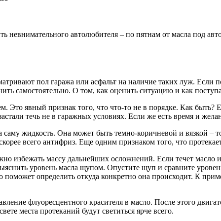
ть невнимательного автолюбителя – по пятнам от масла под ав
матривают пол гаража или асфальт на наличие таких луж. Если п
ть самостоятельно. О том, как оценить ситуацию и как поступат
м. Это явный признак того, что что-то не в порядке. Как быть?
стали течь не в гаражных условиях. Если же есть время и желани
 саму жидкость. Она может быть темно-коричневой и вязкой – то
скорее всего антифриз. Еще одним признаком того, что протекает
но избежать массу дальнейших осложнений. Если течет масло из
выяснить уровень масла щупом. Опустите щуп и сравните уровен
о поможет определить откуда конкретно она происходит. К приме
вление флуоресцентного красителя в масло. После этого двигат
вете места протеканий будут светиться ярче всего.