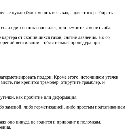
учае нужно будет менять весь вал, а для этого разбирать
сли один из них износился, при ремонте заменить оба.
картера от скопившихся газов, снятие давления. Но со
асорений вентиляции – обязательная процедура при
загерметизировать поддон. Кроме этого, источником утечек
месте, где крепится трамблер, открутите трамблер, и
 утечки, как пробитие или деформация.
либо заменой, либо герметизацией, либо простым подтягиванием
аях оно никуда не годится и приводит к поломкам.
рения.