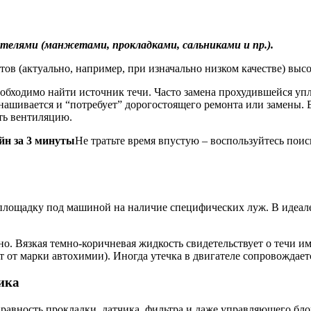
елями (манжетами, прокладками, сальниками и пр.).
тов (актуально, например, при изначально низком качестве) высо
обходимо найти источник течи. Часто замена прохудившейся упл
знашивается и “потребует” дорогостоящего ремонта или замены
ить вентиляцию.
йн за 3 минуты
Не тратьте время впустую – воспользуйтесь пои
площадку под машиной на наличие специфических луж. В идеал
ьно. Вязкая темно-коричневая жидкость свидетельствует о течи 
 от марки автохимии). Иногда утечка в двигателе сопровождае
ика
равность прокладки, датчика, фильтра и даже управляющего бло