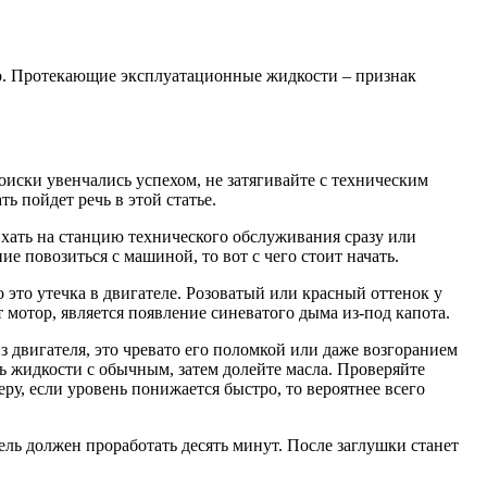
то. Протекающие эксплуатационные жидкости – признак
оиски увенчались успехом, не затягивайте с техническим
ь пойдет речь в этой статье.
 Ехать на станцию технического обслуживания сразу или
е повозиться с машиной, то вот с чего стоит начать.
 это утечка в двигателе. Розоватый или красный оттенок у
 мотор, является появление синеватого дыма из-под капота.
 двигателя, это чревато его поломкой или даже возгоранием
ь жидкости с обычным, затем долейте масла. Проверяйте
ру, если уровень понижается быстро, то вероятнее всего
ель должен проработать десять минут. После заглушки станет