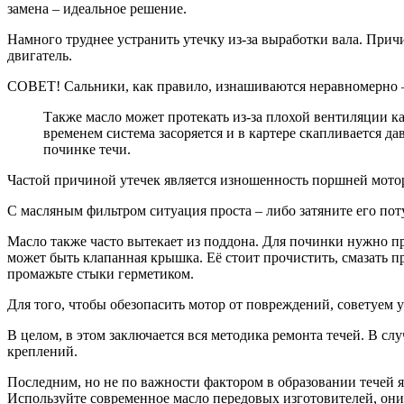
замена – идеальное решение.
Намного труднее устранить утечку из-за выработки вала. Причин
двигатель.
СОВЕТ! Сальники, как правило, изнашиваются неравномерно – п
Также масло может протекать из-за плохой вентиляции ка
временем система засоряется и в картере скапливается д
починке течи.
Частой причиной утечек является изношенность поршней мотор
С масляным фильтром ситуация проста – либо затяните его пот
Масло также часто вытекает из поддона. Для починки нужно пр
может быть клапанная крышка. Её стоит прочистить, смазать пр
промажьте стыки герметиком.
Для того, чтобы обезопасить мотор от повреждений, советуем 
В целом, в этом заключается вся методика ремонта течей. В сл
креплений.
Последним, но не по важности фактором в образовании течей я
Используйте современное масло передовых изготовителей, они