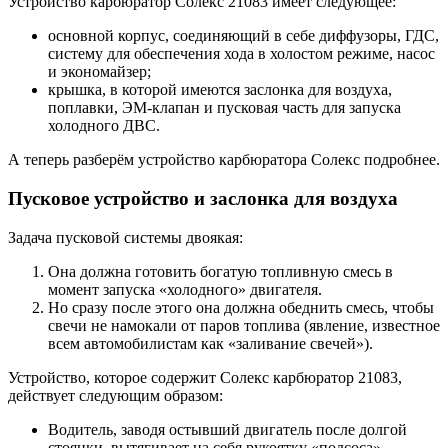
Устройство карбюратор Солекс 21083 имеет следующее:
основной корпус, соединяющий в себе диффузоры, ГДС,
систему для обеспечения хода в холостом режиме, насос
и экономайзер;
крышка, в которой имеются заслонка для воздуха,
поплавки, ЭМ-клапан и пусковая часть для запуска
холодного ДВС.
А теперь разберём устройство карбюратора Солекс подробнее.
Пусковое устройство и заслонка для воздуха
Задача пусковой системы двоякая:
Она должна готовить богатую топливную смесь в
момент запуска «холодного» двигателя.
Но сразу после этого она должна обеднить смесь, чтобы
свечи не намокали от паров топлива (явление, известное
всем автомобилистам как «заливание свечей»).
Устройство, которое содержит Солекс карбюратор 21083,
действует следующим образом:
Водитель, заводя остывший двигатель после долгой
стоянки, вытягивает на себя рукоятку «подсоса» —