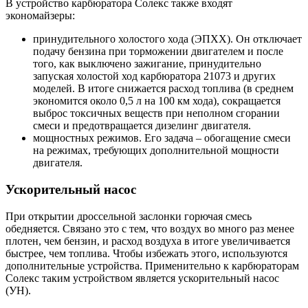
В устройство карбюратора Солекс также входят
экономайзеры:
принудительного холостого хода (ЭПХХ). Он отключает
подачу бензина при торможении двигателем и после
того, как выключено зажигание, принудительно
запуская холостой ход карбюратора 21073 и других
моделей. В итоге снижается расход топлива (в среднем
экономится около 0,5 л на 100 км хода), сокращается
выброс токсичных веществ при неполном сгорании
смеси и предотвращается дизелинг двигателя.
мощностных режимов. Его задача – обогащение смеси
на режимах, требующих дополнительной мощности
двигателя.
Ускорительный насос
При открытии дроссельной заслонки горючая смесь
обедняется. Связано это с тем, что воздух во много раз менее
плотен, чем бензин, и расход воздуха в итоге увеличивается
быстрее, чем топлива. Чтобы избежать этого, используются
дополнительные устройства. Применительно к карбюраторам
Солекс таким устройством является ускорительный насос
(УН).