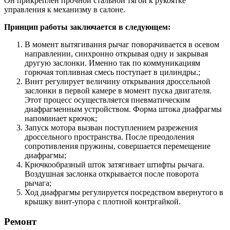
Он прикреплен прочной стальной тягой к рукоятке
управления к механизму в салоне.
Принцип работы заключается в следующем:
В момент вытягивания рычаг поворачивается в осевом
направлении, синхронно открывая одну и закрывая
другую заслонки. Именно так по коммуникациям
горючая топливная смесь поступает в цилиндры.;
Винт регулирует величину открывания дроссельной
заслонки в первой камере в момент пуска двигателя.
Этот процесс осуществляется пневматическим
диафрагменным устройством. Форма штока диафрагмы
напоминает крючок;
Запуск мотора вызван поступлением разрежения
дроссельного пространства. После преодоления
сопротивления пружины, совершается перемещение
диафрагмы;
Крючкообразный шток затягивает штифты рычага.
Воздушная заслонка открывается после поворота
рычага;
Ход диафрагмы регулируется посредством ввернутого в
крышку винт-упора с плотной контргайкой.
Ремонт