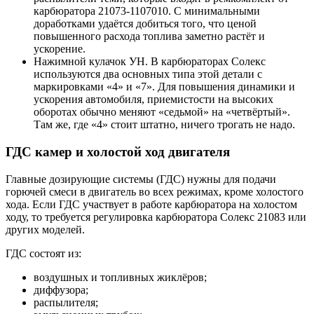
карбюратора 21073-1107010. С минимальными
доработками удаётся добиться того, что ценой
повышенного расхода топлива заметно растёт и
ускорение.
Нажимной кулачок УН. В карбюраторах Солекс
используются два основных типа этой детали с
маркировками «4» и «7». Для повышения динамики и
ускорения автомобиля, приемистости на высоких
оборотах обычно меняют «седьмой» на «четвёртый».
Там же, где «4» стоит штатно, ничего трогать не надо.
ГДС камер и холостой ход двигателя
Главные дозирующие системы (ГДС) нужны для подачи
горючей смеси в двигатель во всех режимах, кроме холостого
хода. Если ГДС участвует в работе карбюратора на холостом
ходу, то требуется регулировка карбюратора Солекс 21083 или
других моделей.
ГДС состоят из:
воздушных и топливных жиклёров;
диффузора;
распылителя;