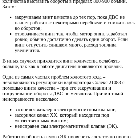
количества выставить обороты в пределах 800-900 об/мин.
Затем:
закручиваем винт качества до тех пор, пока ДВС не
начнет работать с некоторыми перебоями и снижать кол-
во оборотов;
отворачиваем винт так, чтобы мотор опять заработал
ровно, обычно достаточно сделать один оборот. Если
винт отпустить слишком много, расход топлива
увеличится.
В иных случаях приходится винт количества ослаблять
больше, так как в работе двигателя появляются провалы.
Одна из самых частых проблем холостого хода –
невозможность регулировки карбюратора Солекс 21083 с
помощью винта качества – при его закручивании и
откручивании обороты ДВС не меняются. Причин такой
неисправности несколько:
засорился жиклер в электромагнитном клапане;
засорился канал ХХ, который находится под
«качественным» винтом;
неисправен сам электромагнитный клапан (ЭК).
Работоспособность самого ЭК проверить достаточно просто,