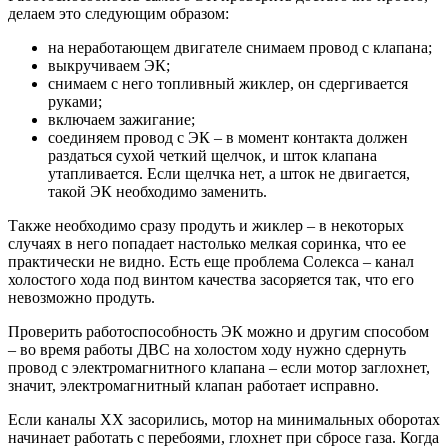
делаем это следующим образом:
на неработающем двигателе снимаем провод с клапана;
выкручиваем ЭК;
снимаем с него топливный жиклер, он сдергивается
руками;
включаем зажигание;
соединяем провод с ЭК – в момент контакта должен
раздаться сухой четкий щелчок, и шток клапана
утапливается. Если щелчка нет, а шток не двигается,
такой ЭК необходимо заменить.
Также необходимо сразу продуть и жиклер – в некоторых
случаях в него попадает настолько мелкая соринка, что ее
практически не видно. Есть еще проблема Солекса – канал
холостого хода под винтом качества засоряется так, что его
невозможно продуть.
Проверить работоспособность ЭК можно и другим способом
– во время работы ДВС на холостом ходу нужно сдернуть
провод с электромагнитного клапана – если мотор заглохнет,
значит, электромагнитный клапан работает исправно.
Если каналы ХХ засорились, мотор на минимальных оборотах
начинает работать с перебоями, глохнет при сбросе газа. Когда