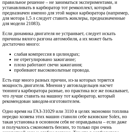
правильное решение – не заниматься экспериментами, и
устанавливать в карбюратор тот ремкоплект, который
предназначен именно для этой марки карбюратора (например,
для мотора 1,5 л следует ставить жиклеры, предназначенные
для модели 21083).
Если динамика двигателя не устраивает, следует искать
причины вялого разгона автомобиля, а их может быть
достаточно много:
слабая компрессия в цилиндрах;
не отрегулировано зажигание;
плохо работают свечи зажигания;
пробивают высоковольтные провода.
Есть еще много разных причин, из-за которых теряется
мощность двигателя. Мнения у автовладельцев насчет
тюнинга карбюратора разные, но практика все же показывает,
что лучше ставить на машину тот карбюратор, который
рекомендован заводом-изготовителем.
Одно время на ГАЗ-31029 или 3110 в целях экономии топлива
нередко хозяева этих машин ставили себе вазовские Solex, но
такая установка в основном себя не оправдывала – если даже
и получалось сэкономить бензин, то только при очень