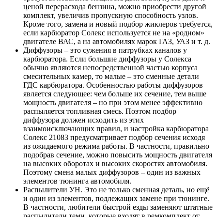
ценой перерасхода бензина, можно приобрести другой
комплект, увеличив пропускную способность узлов.
Кроме того, замена и новый подбор жиклеров требуется,
если карбюратор Солекс используется не на «родном»
двигателе ВАС, а на автомобилях марок ГАЗ, УАЗ и т. д.
Диффузоры – это сужения в патрубках каналов у
карбюратора. Если большие диффузоры у Солекса
обычно являются непосредственной частью корпуса
смесительных камер, то малые – это сменные детали
ГДС карбюратора. Особенностью работы диффузоров
является следующее: чем больше их сечение, тем выше
мощность двигателя – но при этом менее эффективно
распыляется топливная смесь. Поэтом подбор
диффузора должен исходить из этих
взаимоисключающих правил, и настройка карбюратора
Солекс 21083 предусматривает подбор сечения исходя
из ожидаемого режима работы. В частности, правильно
подобрав сечение, можно повысить мощность двигателя
на высоких оборотах и высоких скоростях автомобиля.
Поэтому смена малых диффузоров – один из важных
элементов тюнинга автомобиля.
Распылители УН. Это не только сменная деталь, но ещё
и один из элементов, подлежащих замене при тюнинге.
В частности, любители быстрой езды заменяют штатные
распылители теми, которые входят в ремкомплект от