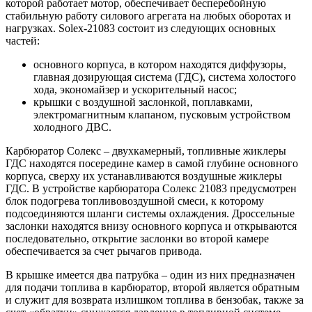
которой работает мотор, обеспечивает бесперебойную
стабильную работу силового агрегата на любых оборотах и
нагрузках. Solex-21083 состоит из следующих основных
частей:
основного корпуса, в котором находятся диффузоры,
главная дозирующая система (ГДС), система холостого
хода, экономайзер и ускорительный насос;
крышки с воздушной заслонкой, поплавками,
электромагнитным клапаном, пусковым устройством
холодного ДВС.
Карбюратор Солекс – двухкамерный, топливные жиклеры
ГДС находятся посередине камер в самой глубине основного
корпуса, сверху их устанавливаются воздушные жиклеры
ГДС. В устройстве карбюратора Солекс 21083 предусмотрен
блок подогрева топливовоздушной смеси, к которому
подсоединяются шланги системы охлаждения. Дроссельные
заслонки находятся внизу основного корпуса и открываются
последовательно, открытие заслонки во второй камере
обеспечивается за счет рычагов привода.
В крышке имеется два патрубка – один из них предназначен
для подачи топлива в карбюратор, второй является обратным
и служит для возврата излишком топлива в бензобак, также за