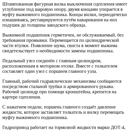
Штампованная фигурная вилка выключения сцепления имеет
углубление под шаровую опору, двумя концами упирается в
муфту выжимного подшипника. Концы вилки, периодически
изнашиваясь, реставрируются путём наваривания на них
подушек до толщины заводского образца.
Выжимной подшипник герметичен, не обслуживаемый, без
требования промывки. Перемещается по цилиндрической
части втулки. Появление шума, свиста в момент выжима
свидетельствует о необходимости замены подшипника.
Педальный узел соединён с главным цилиндром,
расположенным в моторном отсеке. Вместе с толкателем
составляет один узел с поршнем главного узла.
Главный, рабочий гидравлические механизмы сообщаются
посредством стальной трубки и армированного рукава.
Рабочий цилиндр при помощи кронштейна, крепится на
картере сцепления.
С нажатием педали, поршень главного создаёт давление
жидкости, которое заставляет толкатель и вилку перемещать
муфту выжимного подшипника.
Гидропривод работает на тормозной жидкости марки ДОТ-4,