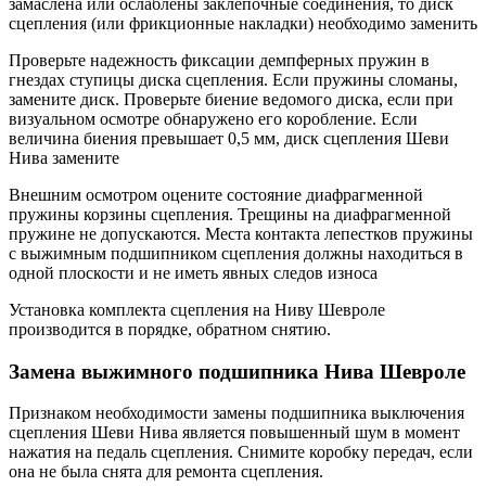
замаслена или ослаблены заклепочные соединения, то диск
сцепления (или фрикционные накладки) необходимо заменить
Проверьте надежность фиксации демпферных пружин в
гнездах ступицы диска сцепления. Если пружины сломаны,
замените диск. Проверьте биение ведомого диска, если при
визуальном осмотре обнаружено его коробление. Если
величина биения превышает 0,5 мм, диск сцепления Шеви
Нива замените
Внешним осмотром оцените состояние диафрагменной
пружины корзины сцепления. Трещины на диафрагменной
пружине не допускаются. Места контакта лепестков пружины
с выжимным подшипником сцепления должны находиться в
одной плоскости и не иметь явных следов износа
Установка комплекта сцепления на Ниву Шевроле
производится в порядке, обратном снятию.
Замена выжимного подшипника Нива Шевроле
Признаком необходимости замены подшипника выключения
сцепления Шеви Нива является повышенный шум в момент
нажатия на педаль сцепления. Снимите коробку передач, если
она не была снята для ремонта сцепления.