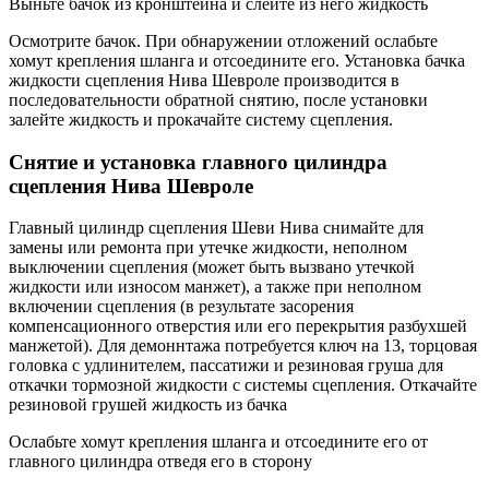
Выньте бачок из кронштейна и слейте из него жидкость
Осмотрите бачок. При обнаружении отложений ослабьте
хомут крепления шланга и отсоедините его. Установка бачка
жидкости сцепления Нива Шевроле производится в
последовательности обратной снятию, после установки
залейте жидкость и прокачайте систему сцепления.
Снятие и установка главного цилиндра
сцепления Нива Шевроле
Главный цилиндр сцепления Шеви Нива снимайте для
замены или ремонта при утечке жидкости, неполном
выключении сцепления (может быть вызвано утечкой
жидкости или износом манжет), а также при неполном
включении сцепления (в результате засорения
компенсационного отверстия или его перекрытия разбухшей
манжетой). Для демоннтажа потребуется ключ на 13, торцовая
головка с удлинителем, пассатижи и резиновая груша для
откачки тормозной жидкости с системы сцепления. Откачайте
резиновой грушей жидкость из бачка
Ослабьте хомут крепления шланга и отсоедините его от
главного цилиндра отведя его в сторону