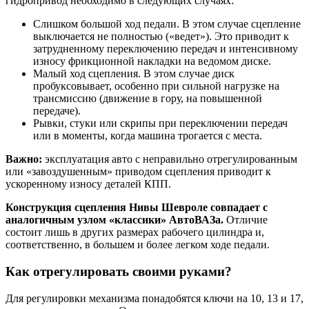
гидропривод необходимо в следующих случаях:
Слишком большой ход педали. В этом случае сцепление
выключается не полностью («ведет»). Это приводит к
затрудненному переключению передач и интенсивному
износу фрикционной накладки на ведомом диске.
Малый ход сцепления. В этом случае диск
пробуксовывает, особенно при сильной нагрузке на
трансмиссию (движение в гору, на повышенной
передаче).
Рывки, стуки или скрипы при переключении передач
или в моменты, когда машина трогается с места.
Важно:
эксплуатация авто с неправильно отрегулированным
или «завоздушенным» приводом сцепления приводит к
ускоренному износу деталей КПП.
Конструкция сцепления Нивы Шевроле совпадает с
аналогичным узлом «классики» АвтоВАЗа.
Отличие
состоит лишь в других размерах рабочего цилиндра и,
соответственно, в большем и более легком ходе педали.
Как отрегулировать своими руками?
Для регулировки механизма понадобятся ключи на 10, 13 и 17,