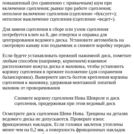
повышенный (по сравнению с привычным) шум при
включении сцепления; рывки при работе сцепления;
неполное включение сцепления (сцепление «буксует»);
неполное выключение сцепления (сцепление «ведет»).
Для заменя сцепления в сборе или узлов сцепления
потребуется ключ на 8, две отвертки и оправка для
центрирования ведомого диска. Установите автомобиль на
смотровую канаву или подъемник и снимите коробку передач.
Если будете устанавливать прежний нажимной диск, пометьте
любым способом (например, кернением) взаимное
расположение кожуха диска и маховика, чтобы установить
корзину сцепления в прежнее положение (для сохранения
балансировки). Выверните шесть болтов крепления корзины
сцепления к маховику, удерживая монтажной лопаткой
маховик от проворачивания
Снимите корзину сцепления Нива Шевроле и диск
сцепления, придерживая при этом ведомый диск
Осмотрите диск сцепления Шеви Нива. Трещины на деталях
ведомого диска не допускаются. Проверьте износ
фрикционных накладок. Если головки заклепок утоплены
менее чем на 0,2 мм, а поверхность фрикционных накладок