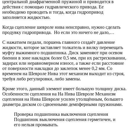
центральной диафрагменной пружиной и приводится в
действия с помощью гидравлического привода. Ее
необходимо проводить и тогда, когда гидропривод
заполняется жидкостью.
Когда сцепление шевроле нива неисправно, нужно сделать
продувку гидропривода. Но если это ничего не дало,…
С нажатием педали, поршень главного создаёт давление
жидкости, которое заставляет толкатель и вилку перемещать
муфту выжимного подшипника. Диск заменяют при осевом
биении в зоне накладок более 0,5 мм, при их растрескивании,
задирах или неравномерном износе, а также если расстояние
от поверхности накладки до заклепок менее 0,2 мм. Со
временем на Шевроле Нива этот механизм выходит из строя,
требуя либо регулировки, либо замены.
Кроме этого, данный элемент имеет большую толщину диска.
Особенности сцепления на На Нива Шевроле Механизм
сцепления на Нива Шевроле усилен утолщённым, большего
диаметра диском со сдвоенными демпферными пружинами.
Проверка подшипника выключения сцепления
Подшипник выключения сцепления герметичен, и
его нельзя промывать.