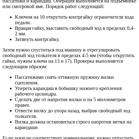
пассатижи и карандаш. Операция выполняется на подъемнике
или смотровой яме. Порядок работ следующий:
Ключом на 10 открутить контргайку ограничителя хода
педали.
Вращая гайку, выставить свободный ход в пределах 0,4-
2 мм.
Затянуть контргайку.
Затем нужно спуститься под машину и отрегулировать
свободный ход толкателя в пределах 4-5 мм (чтобы открутить
гайки, нужны ключи на 13 и 17). Проверка выполняется
следующим образом:
Пассатижами снять оттяжную пружину вилки
сцепления.
Упереть карандаш в бобышку нижнего крепления
рабочего цилиндра.
Сделать две от напротив вилки и на 5 миллиметров
правее.
Отвести вилку до упора назад, выбрав свободный ход
толкателя.
Вилка должна остановиться строго напротив метки на
карандаше.
Если зазор не соответствует номинальному, нужно отпустить