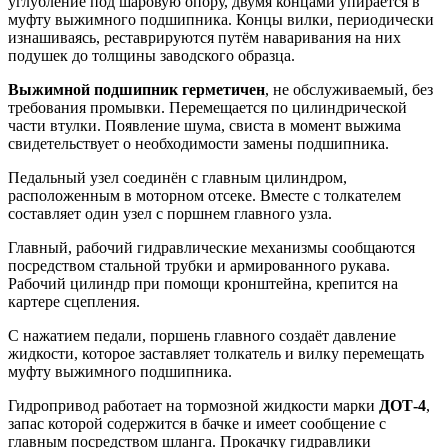
углубление под шаровую опору, двумя концами упирается в
муфту выжимного подшипника. Концы вилки, периодически
изнашиваясь, реставрируются путём наваривания на них
подушек до толщины заводского образца.
Выжимной подшипник герметичен
, не обслуживаемый, без
требования промывки. Перемещается по цилиндрической
части втулки. Появление шума, свиста в момент выжима
свидетельствует о необходимости замены подшипника.
Педальный узел соединён с главным цилиндром,
расположенным в моторном отсеке. Вместе с толкателем
составляет один узел с поршнем главного узла.
Главный, рабочий гидравлические механизмы сообщаются
посредством стальной трубки и армированного рукава.
Рабочий цилиндр при помощи кронштейна, крепится на
картере сцепления.
С нажатием педали, поршень главного создаёт давление
жидкости, которое заставляет толкатель и вилку перемещать
муфту выжимного подшипника.
Гидропривод работает на тормозной жидкости марки
ДОТ-4
,
запас которой содержится в бачке и имеет сообщение с
главным посредством шланга. Прокачку гидравлики