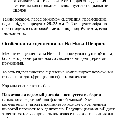
затягивается контргайкой. Кстати, для определения
величины хода толкателя используется специальный
шаблон.
Таким образом, перед выжимом сцепления, перемещение
педали будет в пределах
25–35 мм
. Работы целесообразно
производить в смотровой яме или под подъёмником, если
таковой есть.
Особенности сцепления на На Нива Шевроле
Механизм сцепления на Нива Шевроле усилен утолщённым,
большего диаметра диском со сдвоенными демпферными
пружинами.
То есть гидравлическое сцепление компенсирует возможный
износ накладок (фрикционных) автоматически.
Корзина сцепления в сборе.
Нажимной и ведомый диск балансируется в сборе
и
называются корзиной или фасонной чашкой. Узел
размещается в литом алюминиевом кожухе с креплением
широкой плоскостью к двигателю. Ведущий (нажимной) диск
заменяется только при сильном износе плоскости касания или