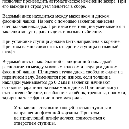
позволяет производить автоматическое изменение зазора. При
его выходе из строя узел меняется в сборе.
Ведомый диск находиться между маховиком и диском
фасонной чашки. На него с помощью заклепок нанесена
специальная накладка. При износе ее толщина уменьшается и
заклепки могут царапать диск и вызывать биение.
При установке ступица должна быть направлена к корзине.
При этом важно совместить отверстие ступицы и главный
штифт.
Ведомый диск с наклёпанной фрикционной накладкой
располагается между маховым колесом и ведущим диском
фасонной чашки. Шлицевая втулка диска свободно сидит на
первичном валу. Заменяется при износе, если толщина
накладки уменьшается до 0,2 мм и заклёпки начинают
оставлять царапины на нажимном диске. Причиной могут
стать осевое биение, ослабление заклёпок, трещины, поломки,
задиры на теле фрикционного материала.
Устанавливается выпирающей частью ступицы в
направлении фасонной корзины. При этом
центрирующий штифт должен совместиться с
отверстием ступицы.