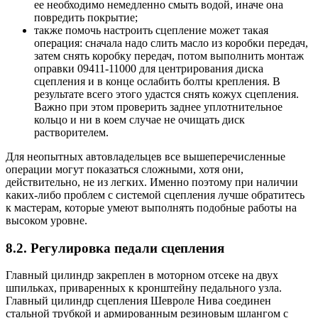
ее необходимо немедленно смыть водой, иначе она
повредить покрытие;
также помочь настроить сцепление может такая
операция: сначала надо слить масло из коробки передач,
затем снять коробку передач, потом выполнить монтаж
оправки 09411-11000 для центрирования диска
сцепления и в конце ослабить болты крепления. В
результате всего этого удастся снять кожух сцепления.
Важно при этом проверить заднее уплотнительное
кольцо и ни в коем случае не очищать диск
растворителем.
Для неопытных автовладельцев все вышеперечисленные
операции могут показаться сложными, хотя они,
действительно, не из легких. Именно поэтому при наличии
каких-либо проблем с системой сцепления лучше обратитесь
к мастерам, которые умеют выполнять подобные работы на
высоком уровне.
8.2. Регулировка педали сцепления
Главный цилиндр закреплен в моторном отсеке на двух
шпильках, приваренных к кронштейну педального узла.
Главный цилиндр сцепления Шевроле Нива соединен
стальной трубкой и армированным резиновым шлангом с