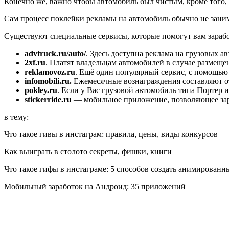
Конечно же, важно чтобы автомобиль был чистым, кроме того,
Сам процесс поклейки рекламы на автомобиль обычно не занима
Существуют специальные сервисы, которые помогут вам зарабо
advtruck.ru/auto/
. Здесь доступна реклама на грузовых а
2xf.ru
. Платят владельцам автомобилей в случае размещен
reklamovoz.ru
. Ещё один популярный сервис, с помощью 
infomobili.ru.
Ежемесячные вознаграждения составляют от
pokley.ru
. Если у Вас грузовой автомобиль типа Портер 
stickerride.ru
— мобильное приложение, позволяющее зар
в тему:
Что такое гивы в инстаграм: правила, цены, виды конкурсов
Как выиграть в столото секреты, фишки, книги
Что такое гифы в инстаграме: 5 способов создать анимированн
Мобильный заработок на Андроид: 35 приложений