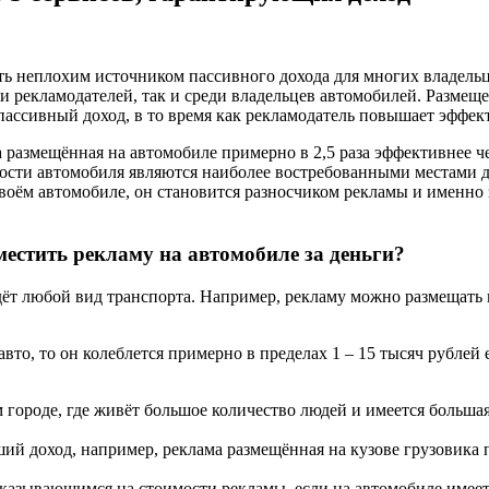
ать неплохим источником пассивного дохода для многих владель
и рекламодателей, так и среди владельцев автомобилей. Размещ
пассивный доход, в то время как рекламодатель повышает эффек
а размещённая на автомобиле примерно в 2,5 раза эффективнее 
ности автомобиля являются наиболее востребованными местами 
своём автомобиле, он становится разносчиком рекламы и именно з
местить рекламу на автомобиле за деньги?
ёт любой вид транспорта. Например, рекламу можно размещать 
авто, то он колеблется примерно в пределах 1 – 15 тысяч рублей
 городе, где живёт большое количество людей и имеется большая
ший доход, например, реклама размещённая на кузове грузовика 
сказывающимся на стоимости рекламы, если на автомобиле имее