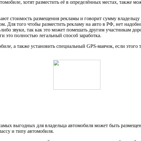
омобиле, хотят разместить её в определённых местах, также мо
ают стоимость размещения рекламы и говорит сумму владельцу а
м. Для того чтобы разместить рекламу на авто в РФ, нет надобно
ибо звуки, так как это может помешать другим участникам доро
ги это полностью легальный способ заработка.
мобиле, а также установить специальный GPS-маячок, если этого 
з самых выгодных для владельца автомобиля может быть размеще
лассу и типу автомобиля.