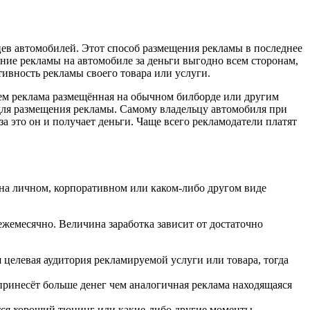
цев автомобилей. Этот способ размещения рекламы в последнее
ение рекламы на автомобиле за деньги выгодно всем сторонам,
тивность рекламы своего товара или услуги.
чем реклама размещённая на обычном билборде или другим
для размещения рекламы. Самому владельцу автомобиля при
а это он и получает деньги. Чаще всего рекламодатели платят
на личном, корпоративном или каком-либо другом виде
 ежемесячно. Величина заработка зависит от достаточно
 целевая аудитория рекламируемой услуги или товара, тогда
принесёт больше денег чем аналогичная реклама находящаяся
тся хороший тюнинг или какие-либо другие моменты