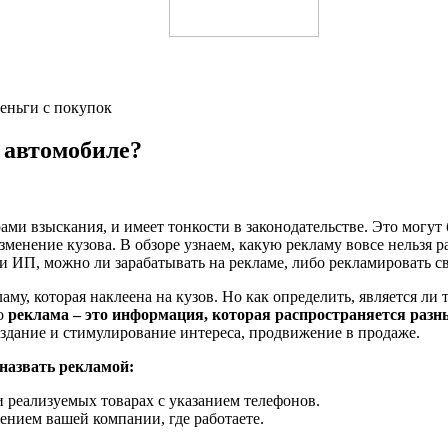
деньги с покупок
 автомобиле?
ми взыскания, и имеет тонкости в законодательстве. Это могут 
менение кузова. В обзоре узнаем, какую рекламу вовсе нельзя р
и ИП, можно ли зарабатывать на рекламе, либо рекламировать св
му, которая наклеена на кузов. Но как определить, является ли
то
реклама – это информация, которая распространяется раз
оздание и стимулирование интереса, продвижение в продаже.
назвать рекламой:
 реализуемых товарах с указанием телефонов.
ением вашей компании, где работаете.