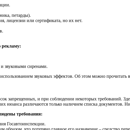
ации.
ника, петарды).
я, лицензии или сертификата, но их нет.
в.
 рекламу:
 и звуковыми сиренами.
 использованием звуковых эффектов. Об этом можно прочитать в
исок запрещенных, и при соблюдении некоторых требований. Зде
дних нюанса различаются только наличием списка документов. Ни
блюдены требования:
ния Госавтоинспекции.
им образом, что потеряно главное его назначение – средство п