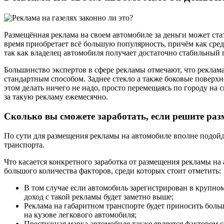
Размещённая реклама на своем автомобиле за деньги может ст
время приобретает всё большую популярность, причём как сред
так как владелец автомобиля получает достаточно стабильный 
Большинство экспертов в сфере рекламы отмечают, что реклам
стандартным способом. Заднее стекло а также боковые поверх
этом делать ничего не надо, просто перемещаясь по городу на 
за такую рекламу ежемесячно.
Сколько вы сможете заработать, если решите раз
По сути для размещения рекламы на автомобиле вполне подойд
транспорта.
Что касается конкретного заработка от размещения рекламы на 
большого количества факторов, среди которых стоит отметить:
В том случае если автомобиль зарегистрирован в крупном
доход с такой рекламы будет заметно выше;
Реклама на габаритном транспорте будет приносить боль
на кузове легкового автомобиля;
Престижная марка автомобиля также является фактором 