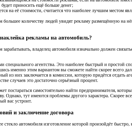
будет приносить ещё больше денег;
ся на её стоимости, считается что наиболее лучшим местом явля
м большее количеству людей увидят рекламу размещённую на нём
я наклейка рекламы на автомобиль?
ом зарабатывать, владелец автомобиля изначально должен связат
ми специального агентства. Это наиболее быстрый и простой спо
ись именно этим вариантом вы сможете найти скорее всего дале
вный из них заключается в комиссии, которую придётся отдать 
нстве случаев это достаточно серьёзный процент.
жет постараться самостоятельно найти предпринимателя, которы
ву. Однако, тут имеются проблемы другого характера. Скорее вс
ый вас устроит.
ловий и заключение договора
нее стекло автомобиля изготовление которой произойдёт быстро,