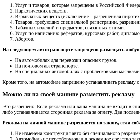
Услуг и товаров, которые запрещены в Российской Федер
Наркотических веществ.
Взрывчатых веществ (исключение – разрешенная пиротех
Товаров, требующих специальной регистрации, разрешени
Табачных изделий и предметов, связанных с ними.
Услуг по написанию рефератов, курсовых работ, дипломо
Абортов.
На следующем автотранспорте запрещено размещать любую
На автомобилях для перевозки опасных грузов.
На почтовом автотранспорте.
На специальных автомобилях с проблесковыми маячками
Кроме того, на автомобиле запрещено устанавливать рекламу с
Можно ли на своей машине разместить рекламу
Это разрешено. Если реклама или ваша машина не входит в сп
либо устанавливается сторонняя реклама за оплату. Два после
Реклама на личной машине разрешается по закону, если со
Не изменена конструкция авто без специального разреше
Автомобиль не переоборудован в рекламное средство так