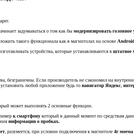
арег.
ачинает задумываться о том как бы
модернизировать головное 
ложить такого функционала как в магнитолах на основе
Androi
изготавливать устройства, которые устанавливаются в
штатное 
ва, безграничны. Если производитель не сэкономил на внутренн
 установить любой приложение будь то
навигатор Яндекс
,
инте
торый может выполнять 2 основные функции.
ример
к смартфону
который в данный момент по средствам дан
ения
информации о пробках.
ет
, разумеется, при условии подключения к магнитоле
4г моема