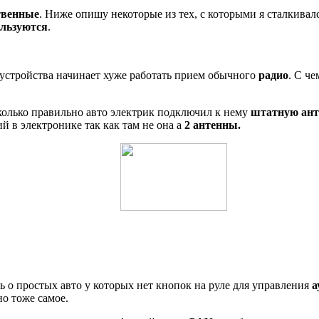
твенные
. Ниже опишу некоторые из тех, с которыми я сталкивалс
льзуются
.
 устройства начинает хуже работать прием обычного
радио
. С че
сколько правильно авто электрик подключил к нему
штатную ант
й в электронике так как там не она а
2 антенны.
ть о простых авто у которых нет кнопок на руле для управления
а
но тоже самое.