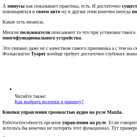
А
минусы
как показывает практика, есть. И достаточно
сущес
поковыряться в
своем авто
ну и друзья этим конечно иногда
по
Какие есть нюансы.
Многие
пользователи
описывают то что при установке такого
многофункционального устройства
.
Это связано даже не с качеством самого приемника а с тем на 
Фольксваген
Туарег
вообще требует достаточно глубоких знани
Читайте также:
Как выбрать колонки в машину?
Кнопки управления громкостью аудио на руле Mazda.
Работоспособность органов
управления на руле
. Если говори
хотелось бы конечно не потерять этот функционал. Тут пример