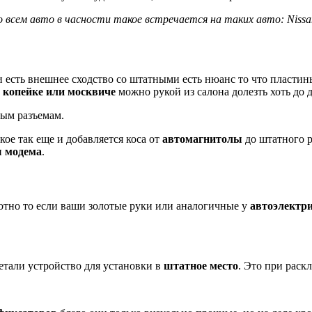
 всем авто в часности такое встречается на таких авто: Nissa
и есть внешнее сходство со штатными есть нюанс то что пластин
в
копейке или москвиче
можно рукой из салона долезть хоть до д
ым разъемам.
кое так еще и добавляется коса от
автомагнитолы
до штатного р
и
модема
.
тно то если ваши золотые руки или аналогичные у
автоэлектр
етали устройство для установки в
штатное место
. Это при раск