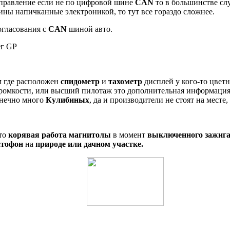
управление если не по цифровой шине
CAN
то в большинстве слу
ины напичканные электроникой, то тут все гораздо сложнее.
огласования с
CAN
шиной авто.
ег GP
 где расположен
спидометр
и
тахометр
дисплей у кого-то цветн
громкости, или высший пилотаж это дополнительная информаци
конечно много
Кулибиных
, да и производители не стоят на месте,
это
корявая работа магнитолы
в момент
выключенного зажиг
итофон
на
природе или дачном участке.