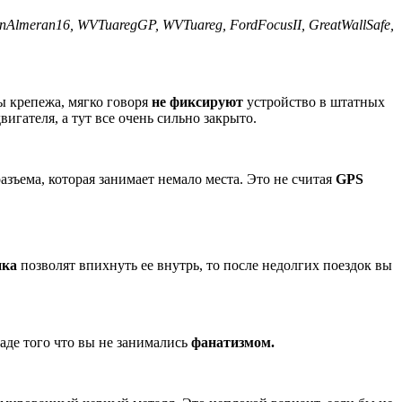
n
Almera
n16, WV
Tuareg
GP, WV
Tuareg, Ford
Focus
II, GreatWall
Safe,
ы крепежа, мягко говоря
не фиксируют
устройство в штатных
вигателя, а тут все очень сильно закрыто.
азъема, которая занимает немало места. Это не считая
GPS
ика
позволят впихнуть ее внутрь, то после недолгих поездок вы
ладе того что вы не занимались
фанатизмом.