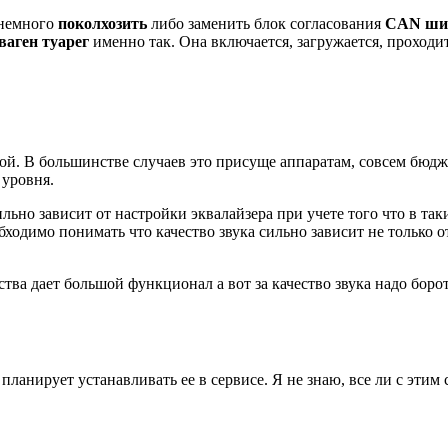
 немного
поколхозить
либо заменить блок согласования
CAN ш
аген туарег
именно так. Она включается, загружается, проходи
й. В большинстве случаев это присуще аппаратам, совсем бюдже
 уровня.
ильно зависит от настройки эквалайзера при учете того что в та
бходимо понимать что качество звука сильно зависит не только 
тва дает большой функционал а вот за качество звука надо боро
 планирует устанавливать ее в сервисе. Я не знаю, все ли с эти