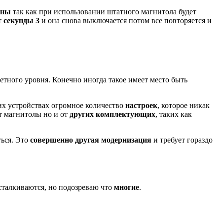
ины
так как при использовании штатного магнитола будет
т
секунды 3
и она снова выключается потом все повторяется и
тного уровня. Конечно иногда такое имеет место быть
ких устройствах огромное количество
настроек
, которое никак
от магнитолы но и от
других комплектующих
, таких как
ться. Это
совершенно другая модернизация
и требует гораздо
м сталкиваются, но подозреваю что
многие
.