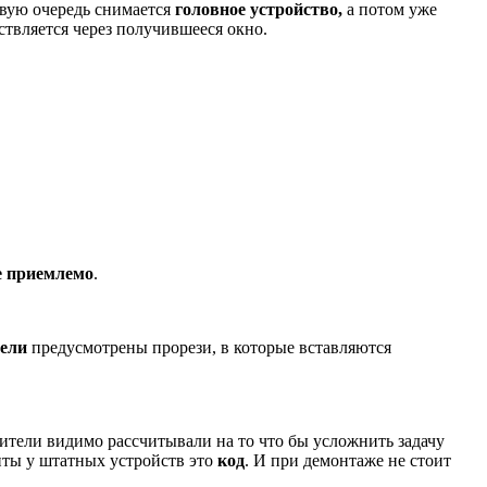
ервую очередь снимается
головное устройство,
а потом уже
твляется через получившееся окно.
е приемлемо
.
нели
предусмотрены прорези, в которые вставляются
дители видимо рассчитывали на то что бы усложнить задачу
щиты у штатных устройств это
код
. И при демонтаже не стоит