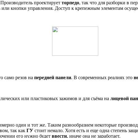
 Производитель проектирует
торпедо
, так что для разборки в п
ль или кнопки управления. Доступ к крепежным элементам осущес
о само резов на
передней панели
. В современных реалиях это
н
аллических или пластиковых зажимов и для съёма на
лицевой па
римерно один и тот же. Таким разнообразием некоторые произво
ом, так как
ГУ
стоит немало. Хотя есть и еще одна степень за
лючении его нужно будет
ввести
, иначе она не заработает.