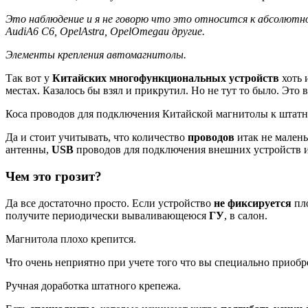
Это наблюдение и я не говорю что это относится к абсолютно
Audi
A6 C6, Opel
Astra, Opel
Omega
и другие.
Элементы крепления автомагнитолы.
Так вот у
Китайских многофункциональных устройств
хоть 
местах. Казалось бы взял и прикрутил. Но не тут то было. Это 
Коса проводов для подключения Китайской магнитолы к штатн
Да и стоит учитывать, что количество
проводов
итак не малень
антенны,
USB
проводов для подключения внешних устройств 
Чем это грозит?
Да все достаточно просто. Если устройство
не фиксируется
пло
получите периодически вываливающеюся
ГУ
, в салон.
Магнитола плохо крепится.
Что очень неприятно при учете того что вы специально приобр
Ручная доработка штатного крепежа.