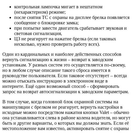
контрольная лампочка мигает в нештатном
(нехарактерном) режиме;
после снятия ТС с охраны на дисплее брелка появляется
сообщение о блокировке замка;
при попытке завести двигатель срабатывает звуковая и
световая сигнализация,
ЦЗ не реагирует на нажатие брелка (если таковых
несколько, нужно проверить работу всех).
Один из кардинальных и наиболее действенных способов
вернуть сигнализацию к жизни – возврат к заводским
установкам. У разных систем это осуществляется по-своему,
но в любом случае описание такого сброса имеется в
руководстве пользователя. Если таковое отсутствует – всегда
можно отыскать инструкцию в электронном виде в
интернете. Ещё один возможный способ – сформировать
запрос на возврат автосигнализации к заводским параметрам.
В том случае, когда головной блок охранной системы на
манипуляции с брелком не реагирует, вернуть настройки в
исходные можно посредством нажатия кнопки Valet – обычно
она устанавливается слева в районе колена водителя, но могут
быть и другие варианты, о которых вы должны знать. Если её
местоположение вам известно, активировать снятие с охраны