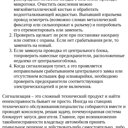
микротоки. Очистить окисления можно
мягкойметаллической кистью и обработать
водоотталкивающей жидкостью. Выпавший изразъема
провод осмотреть (возможно сломан металлический
фиксатор или сильноприжат к разъему) и попробовать
его отремонтировать или заменить.
Проверить щелкает ли реле при постановке наохрану
или снятия с охраны. Если нет срабатывания реле, то
заменить на новый.
Если замкнула проводка от центрального блока,
топроверить навесные предохранители, расположенные
недалеко от центральногоблока.
Когда сигнализация тупит, а это проявляется
неправильным срабатыванием центрального замка или
отсутствием вспышек фар илиаварийки, необходимо
проверить предохранители соответствующих
электрическихцепей и реле включения.
Сигнализация – это сложный технический продукт и найти
еенеисправность бывает не просто. Иногда на станциях
технического обслуживанияспециалисты собираются вместе и
проводят консилиум, решая задачу, почемуохранная система
блокирует запуск двигателя. Главное, при возникновении
такойнеисправности владельцу автомобиля принять
правильное решение и действоватьлибо самостоятельно, либо