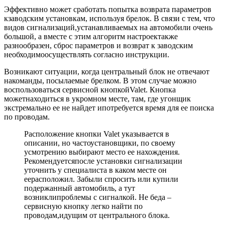
Эффективно может сработать попытка возврата параметров
кзаводским установкам, используя брелок. В связи с тем, что
видов сигнализаций,устанавливаемых на автомобили очень
большой, а вместе с этим алгоритм настроектакже
разнообразен, сброс параметров и возврат к заводским
необходимоосуществлять согласно инструкции.
Возникают ситуации, когда центральный блок не отвечают
накоманды, посылаемые брелком. В этом случае можно
воспользоваться сервисной кнопкойValet. Кнопка
можетнаходиться в укромном месте, там, где угонщик
экстремально ее не найдет ипотребуется время для ее поиска
по проводам.
Расположение кнопки Valet указывается в
описании, но частоустановщики, по своему
усмотрению выбирают место ее нахождения.
Рекомендуетсяпосле установки сигнализации
уточнить у специалиста в каком месте он
еерасположил. Забыли спросить или купили
подержанный автомобиль, а тут
возниклипроблемы с сигналкой. Не беда –
сервисную кнопку легко найти по
проводам,идущим от центрального блока.