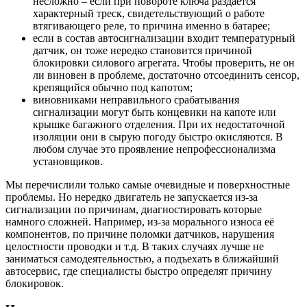
несложно – если при повороте ключа раздаётся
характерный треск, свидетельствующий о работе
втягивающего реле, то причина именно в батарее;
если в состав автосигнализации входит температурный
датчик, он тоже нередко становится причиной
блокировки силового агрегата. Чтобы проверить, не он
ли виновен в проблеме, достаточно отсоединить сенсор,
крепящийся обычно под капотом;
виновниками неправильного срабатывания
сигнализации могут быть концевики на капоте или
крышке багажного отделения. При их недостаточной
изоляции они в сырую погоду быстро окисляются. В
любом случае это проявление непрофессионализма
установщиков.
Мы перечислили только самые очевидные и поверхностные
проблемы. Но нередко двигатель не запускается из-за
сигнализации по причинам, диагностировать которые
намного сложней. Например, из-за морального износа её
компонентов, по причине поломки датчиков, нарушения
целостности проводки и т.д. В таких случаях лучше не
заниматься самодеятельностью, а подъехать в ближайший
автосервис, где специалисты быстро определят причину
блокировок.