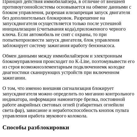
Принцип действия иммобилайзера, в отличие от внешней
противоугоннойсистемы основывается на обмене данными с
блоком управления, разрешая илизапрещая запуск двигателя
без дополнительных блокировок. Разрешение на
запускдвигателя осуществляется только после успешной
инициализации (считывания кода),приложенного черного
ключа. Если автомобиль не снят с охраны, то при
попыткепроизвести запуск двигателя, блок управления
заблокирует систему зажигания иработу бензонасоса.
Обмен данными между иммобилайзером и электронным
блокомуправления происходит по K‑Line, поэтомувывести его
из строя возможноэлементарным подключениемк колодке
диагностики сканирующих устройств при включенном
зажигании.
О том, что именно внешняя сигнализация блокирует
запускдвигателя можно определить по миганию контрольного
индикатора, информации намониторе брелка, постоянной
работе аварийных световых огней (габаритных огнейили
света фар), зависание и неработоспособность кнопок пульта
управления иработа звукового колокола.
Способы разблокировки