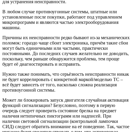
для устранения неисправности.
В любом случае противоугонные системы, штатные или
установленные после покупки, работают под управлением
микропрограмм и являются частью электрооборудования
машины.
Причины их неисправности редко бывают из-за механических
поломок: гораздо чаще сбоит электроника, причём такие сбои
могут быть единичными или частыми, практически
постоянными. До последних случаев желательно не доводить,
поскольку, чем раньше обнаружится проблема, тем проще
будет её диагностировать и исправить.
Нужно также понимать, что серьёзность неисправности никак
не будет коррелировать с конкретной маркой/моделью ТС –
всё будет зависеть от того, насколько сложна реализация
противоугонной системы.
Может ли блокировать запуск двигателя случайная активация
функций сигнализации? Безусловно, поэтому в первую
очередь следует проверить состояние брелка на предмет
наличия нетипичных пиктограмм или надписей. При
наличии световой сигнализации (контрольной лампочки
СИД) следует обратить внимание на её поведение. Так, частое
мигание будет свидетельствовать о том, что активирован