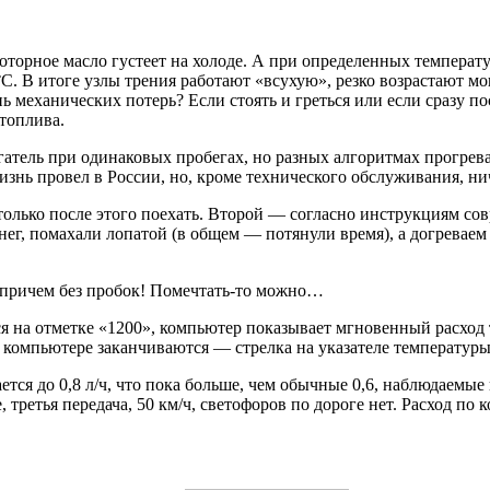
моторное масло густеет на холоде. А при определенных темпера
. В итоге узлы трения работают «всухую», резко возрастают м
 механических потерь? Если стоять и греться или если сразу пос
топлива.
тель при одинаковых пробегах, но разных алгоритмах прогрева
жизнь провел в России, но, кроме технического обслуживания, ни
олько после этого поехать. Второй — согласно инструкциям со
 снег, помахали лопатой (в общем — потянули время), а догрева
, причем без пробок! Помечтать-то можно…
 на отметке «1200», компьютер показывает мгновенный расход топ
 компьютере заканчиваются — стрелка на указателе температуры 
ся до 0,8 л/ч, что пока больше, чем обычные 0,6, наблюдаемые 
третья передача, 50 км/ч, светофоров по дороге нет. Расход по