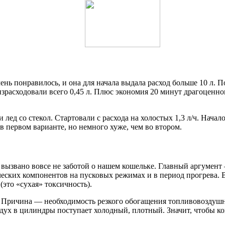
ень понравилось, и она для начала выдала расход больше 10 л. По
 израсходовали всего 0,45 л. Плюс экономия 20 минут драгоценно
лед со стекол. Стартовали с расхода на холостых 1,3 л/ч. Начало
 в первом варианте, но немного хуже, чем во втором.
 вызвано вовсе не заботой о нашем кошельке. Главный аргумент
ских компонентов на пусковых режимах и в период прогрева. Во
(это «сухая» токсичность).
я. Причина — необходимость резкого обогащения топливовоздуш
воздух в цилиндры поступает холодный, плотный. Значит, чтобы 