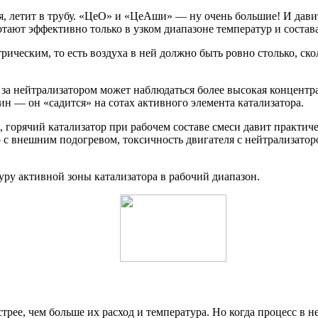
ия, летит в трубу. «ЦеО» и «ЦеАши» — ну очень большие! И дав
тают эффективно только в узком диапазоне температур и состава
рическим, то есть воздуха в ней должно быть ровно столько, ск
за нейтрализатором может наблюдаться более высокая концентра
ин — он «садится» на сотах активного элемента катализатора.
ец, горячий катализатор при рабочем составе смеси давит практ
 с внешним подогревом, токсичность двигателя с нейтрализаторо
уру активной зоны катализатора в рабочий диапазон.
стрее, чем больше их расход и температура. Но когда процесс в 