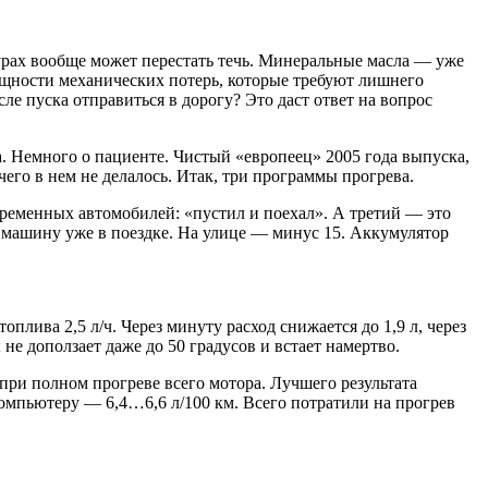
турах вообще может перестать течь. Минеральные масла — уже
ощности механических потерь, которые требуют лишнего
ле пуска отправиться в дорогу? Это даст ответ на вопрос
. Немного о пациенте. Чистый «европеец» 2005 года выпуска,
чего в нем не делалось. Итак, три программы прогрева.
временных автомобилей: «пустил и поехал». А третий — это
ем машину уже в поездке. На улице — минус 15. Аккумулятор
лива 2,5 л/ч. Через минуту расход снижается до 1,9 л, через
не доползает даже до 50 градусов и встает намертво.
при полном прогреве всего мотора. Лучшего результата
 компьютеру — 6,4…6,6 л/100 км. Всего потратили на прогрев