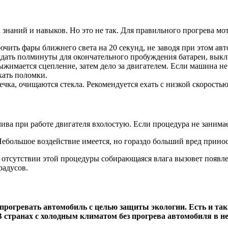
знаний и навыков. Но это не так. Для правильного прогрева мо
чить фары ближнего света на 20 секунд, не заводя при этом авт
дать полминуты для окончательного пробуждения батареи, вык
жимается сцепление, затем дело за двигателем. Если машина не з
кать поломки.
ечка, очищаются стекла. Рекомендуется ехать с низкой скоростью 
ва при работе двигателя вхолостую. Если процедура не занимает
 Небольшое воздействие имеется, но гораздо больший вред прин
ри отсутствии этой процедуры собирающаяся влага вызовет поя
радусов.
прогревать автомобиль с целью защиты экологии. Есть и таки
В странах с холодным климатом без прогрева автомобиля в не