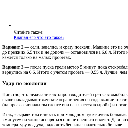
Читайте также:
Клапан егр что это такое?
Вариант 2
— сели, завелись и сразу поехали. Машине это не оч
до прежних 6,5 так и не дополз — остановился на 6,8 л. Итого
кажется только на малых пробегах.
Вариант 3
— после пуска грели мотор 5 минут, пока отскребали 
вернулись на 6,6. Итого с учетом пробега — 0,55 л. Лучше, чем
Удар по экологии
Понятно, что нежелание автопроизводителей греть автомобиль
выше накладывают жесткие ограничения на содержание токсиче
(на профессиональном сленге она называется «сырой») и после 
Итак, «сырая» токсичность при холодном пуске очень больша
«минусе» на улице испаряться оно не очень-то и хочет. Да и 
температуру воздуха, надо лить бензина значительно больше.