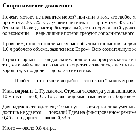
Сопротивление движению
Почему мотору не нравится мороз? причина в том, что любое 
при минус 20…25 °С, лучшие синтетики — при минус 45…55 °С
бензина. Но когда мотор быстрее выйдет на нормальный уровень
об экономии — ведь лишние потери требуют дополнительного 
Проверим, сколько топлива скушает обычный впрысковый двига
1,6 л рабочего объема, заявлен как Евро-4. Всю сознательную 
Первый вариант — «дедовский»: полностью прогреть мотор и т
тот, который чаще всего можно встретить: завелись, смахнули
хороший, в поддоне — дорогая синтетика.
Пробег — от стоянки до работы: это около 5 километров
Итак,
вариант 1.
Пускаемся. Стрелка тахометра устанавливается
10 минут — до 0,9 л. Тогда же видимые изменения на бортовом
Для надежности ждем еще 10 минут — расход топлива уменьшает
достичь не удается — поехали! Едем на фиксированном режиме, 
0,45 л, на дорогу — около 0,33 л.
Итого — около 0,8 литра.