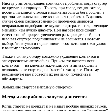
Иногда у автовладельцев возникают проблемы, когда стартер
не крутит “на горячую”. То есть, при холодном двигателе,
после длительной стоянки машина заводится без проблем, а
при значительном нагреве возникают проблемы. В данном
случае самой распространенной проблемой являются
неправильно подобранные втулки стартера, то есть, имеющие
меньший чем нужно диаметр. При нагреве происходит
естественный процесс увеличения размеров деталей, из-за
чего вал стартера подклинивает и не вращается. Поэтому
выбирайте втулки и подшипники в соответствии с мануалом
к вашему автомобилю.
Также в сильную жару возможно ухудшение контактов в
электросистеме автомобиля. Причем это касается всех
контактов — на клеммах аккумулятора, втягивающем и
основном реле стартера, на “массе” и так далее. Поэтому
рекомендуем вам провести их ревизию, почистить и
обезжирить.
Замыкание стартера напрямую отверткой
Методы аварийного запуска двигателя
Когда стартер не щелкает и не издает вообще никаких звуков,
то двигатель можно запустить, если замкнуть его “напрямую”.