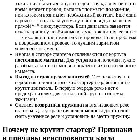
зажигания пытаться запустить двигатель, а другой в это
время дергает провод, пытаясь “поймать” положение,
при котором возникнет необходимый контакт. Еще один
вариант — подать на упомянутый провод управления
прямой “+” с аккумулятора. Если двигатель заведется —
искать причину необходимо в замке зажигания, если нет
— в изоляции или целостности провода. Если проблема
в поврежденном проводе, то лучшим вариантом
является его замена.
Иногда в статоре стартера отклеиваются от корпуса
постоянные магниты
. Для устранения поломки нужно
разобрать стартер и заново приклеить их на отведенные
им места.
Выход из строя предохранителей
. Это не частая, но
вероятная причина того, что стартер не работает и не
крутит двигатель. В первую очередь речь идет о
предохранителях для контактной группы системы
зажигания.
Слетает возвратная пружина
на втягивающем реле
стартера. Для устранения неисправности достаточно
снять указанное реле и установить на место пружину.
Почему не крутит стартер? Признаки
и причины неисправности когда