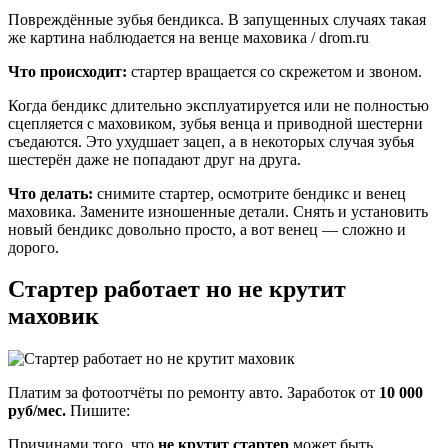
Повреждённые зубья бендикса. В запущенных случаях такая
же картина наблюдается на венце маховика / drom.ru
Что происходит:
стартер вращается со скрежетом и звоном.
Когда бендикс длительно эксплуатируется или не полностью
сцепляется с маховиком, зубья венца и приводной шестерни
съедаются. Это ухудшает зацеп, а в некоторых случая зубья
шестерён даже не попадают друг на друга.
Что делать:
снимите стартер, осмотрите бендикс и венец
маховика. Замените изношенные детали. Снять и установить
новый бендикс довольно просто, а вот венец — сложно и
дорого.
Стартер работает но не крутит
маховик
Платим за фотоотчёты по ремонту авто. Заработок от
10 000
руб/мес.
Пишите:
Причинами того, что
не крутит стартер
может быть