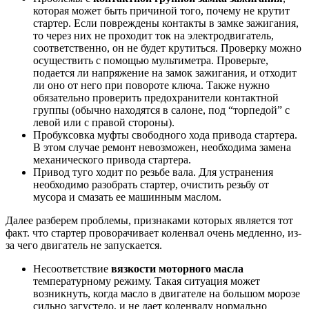
которая может быть причиной того, почему не крутит
стартер. Если повреждены контакты в замке зажигания,
то через них не проходит ток на электродвигатель,
соответственно, он не будет крутиться. Проверку можно
осуществить с помощью мультиметра. Проверьте,
подается ли напряжение на замок зажигания, и отходит
ли оно от него при повороте ключа. Также нужно
обязательно проверить предохранители контактной
группы (обычно находятся в салоне, под “торпедой” с
левой или с правой стороны).
Пробуксовка муфты свободного хода привода стартера.
В этом случае ремонт невозможен, необходима замена
механического привода стартера.
Привод туго ходит по резьбе вала. Для устранения
необходимо разобрать стартер, очистить резьбу от
мусора и смазать ее машинным маслом.
Далее разберем проблемы, признаками которых является тот
факт. что стартер проворачивает коленвал очень медленно, из-
за чего двигатель не запускается.
Несоответствие
вязкости моторного масла
температурному режиму. Такая ситуация может
возникнуть, когда масло в двигателе на большом морозе
сильно загустело, и не дает коленвалу нормально