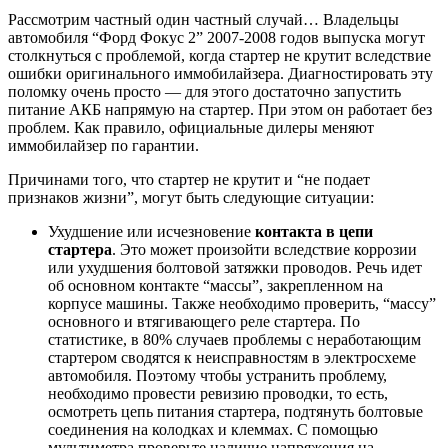
Рассмотрим частный один частный случай… Владельцы
автомобиля “Форд Фокус 2” 2007-2008 годов выпуска могут
столкнуться с проблемой, когда стартер не крутит вследствие
ошибки оригинального иммобилайзера. Диагностировать эту
поломку очень просто — для этого достаточно запустить
питание АКБ напрямую на стартер. При этом он работает без
проблем. Как правило, официальные дилеры меняют
иммобилайзер по гарантии.
Причинами того, что стартер не крутит и “не подает
признаков жизни”, могут быть следующие ситуации:
Ухудшение или исчезновение
контакта в цепи
стартера
. Это может произойти вследствие коррозии
или ухудшения болтовой затяжки проводов. Речь идет
об основном контакте “массы”, закрепленном на
корпусе машины. Также необходимо проверить, “массу”
основного и втягивающего реле стартера. По
статистике, в 80% случаев проблемы с неработающим
стартером сводятся к неисправностям в электросхеме
автомобиля. Поэтому чтобы устранить проблему,
необходимо провести ревизию проводки, то есть,
осмотреть цепь питания стартера, подтянуть болтовые
соединения на колодках и клеммах. С помощью
мультиметра проверьте наличие напряжения на