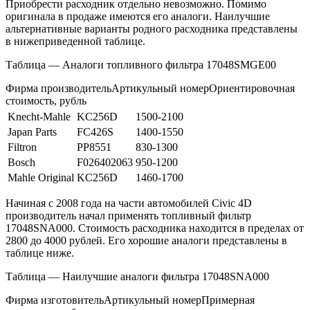
Приобрести расходник отдельно невозможно. Помимо
оригинала в продаже имеются его аналоги. Наилучшие
альтернативные варианты родного расходника представлены
в нижеприведенной таблице.
Таблица — Аналоги топливного фильтра 17048SMGE00
Фирма производительАртикульный номерОриентировочная
стоимость, рубль
Knecht-Mahle
KC256D
1500-2100
Japan Parts
FC426S
1400-1550
Filtron
PP8551
830-1300
Bosch
F026402063
950-1200
Mahle Original
KC256D
1460-1700
Начиная с 2008 года на части автомобилей Civic 4D
производитель начал применять топливный фильтр
17048SNA000. Стоимость расходника находится в пределах от
2800 до 4000 рублей. Его хорошие аналоги представлены в
таблице ниже.
Таблица — Наилучшие аналоги фильтра 17048SNA000
Фирма изготовительАртикульный номерПримерная