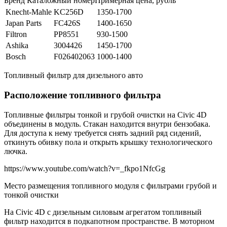
Бренд Каталожный номерПримерная цена, рубль
Knecht-Mahle
KC256D
1350-1700
Japan Parts
FC426S
1400-1650
Filtron
PP8551
930-1500
Ashika
3004426
1450-1700
Bosch
F026402063
1000-1400
Топливный фильтр для дизельного авто
Расположение топливного фильтра
Топливные фильтры тонкой и грубой очистки на Civic 4D
объединены в модуль. Стакан находится внутри бензобака.
Для доступа к нему требуется снять задний ряд сидений,
откинуть обивку пола и открыть крышку технологического
лючка.
https://www.youtube.com/watch?v=_fkpo1NfcGg
Место размещения топливного модуля с фильтрами грубой и
тонкой очистки
На Civic 4D с дизельным силовым агрегатом топливный
фильтр находится в подкапотном пространстве. В моторном