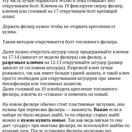
эту часть лучше обработать WD40 и пока отмыкает низ
откручиваем болт. Ключом на 19 фиксируем сверху фильтр,
ключом или головкой на 17 откручиваем болт крепящий
шланг.
Держать фильтр нужно чтобы не оторвать крепления от
кузова.
Таким методом откручивается болт топливного фильтра.
Далее нужно открутить штуцер снизу придерживайте ключом
на 17-14 (зависит от модели фильтра) сам фильтр, а
разрезным ключом
на 12-13 откручивайте штуцер (размер
зависит от состояния штуцера). Разрезной ключ лучше
рожкового, так как имеет больше граней захвата, и такой ключ
просто необходим для откручивания штуцеров при замене
бензофильтра или топливных шлангов.
Далее головкой на 10 освободить крепление топливного
фильтра, извлечь из «стакана» и поменять на новый.
На новом фильтре обычно стоят пластиковые заглушки, они
нужны при перевозки фильтра — выкинуть.
Важно
если в
наборе не было медных шайб, то по образцу старых шайб
можно и
нужно купить новые
. Так как медь мягкая то она
дает «усадку» при монтаже фильтра, не используйте шайбы по
второму разу. После установки фильтра несколько раз