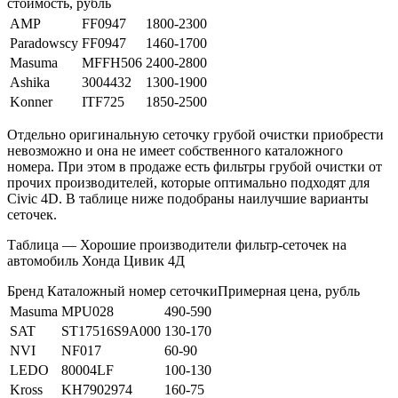
стоимость, рубль
AMP
FF0947
1800-2300
Paradowscy
FF0947
1460-1700
Masuma
MFFH506
2400-2800
Ashika
3004432
1300-1900
Konner
ITF725
1850-2500
Отдельно оригинальную сеточку грубой очистки приобрести
невозможно и она не имеет собственного каталожного
номера. При этом в продаже есть фильтры грубой очистки от
прочих производителей, которые оптимально подходят для
Civic 4D. В таблице ниже подобраны наилучшие варианты
сеточек.
Таблица — Хорошие производители фильтр-сеточек на
автомобиль Хонда Цивик 4Д
Бренд Каталожный номер сеточкиПримерная цена, рубль
Masuma
MPU028
490-590
SAT
ST17516S9A000
130-170
NVI
NF017
60-90
LEDO
80004LF
100-130
Kross
KH7902974
160-75