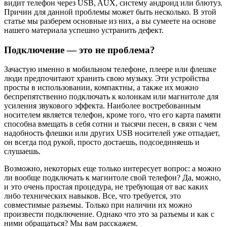
видит телефон через USB, AUX, систему андроид или блютуз.
Причин для данной проблемы может быть несколько. В этой
статье мы разберем основные из них, а вы сумеете на основе
нашего материала успешно устранить дефект.
Подключение — это не проблема?
Зачастую именно в мобильном телефоне, плеере или флешке
люди предпочитают хранить свою музыку. Эти устройства
просты в использовании, компактны, а также их можно
беспрепятственно подключать к колонкам или магнитоле для
усиления звукового эффекта. Наиболее востребованным
носителем является телефон, кроме того, что его карта памяти
способна вмещать в себя сотни и тысячи песен, в связи с чем
надобность флешки или других USB носителей уже отпадает,
он всегда под рукой, просто достаешь, подсоединяешь и
слушаешь.
Возможно, некоторых еще только интересует вопрос: а можно
ли вообще подключать к магнитоле свой телефон? Да, можно,
и это очень простая процедура, не требующая от вас каких
либо технических навыков. Все, что требуется, это
совместимые разъемы. Только при наличии их можно
произвести подключение. Однако что это за разъемы и как с
ними обращаться? Мы вам расскажем.