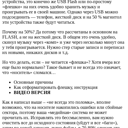
устройства, это конечно же USB Flash или по-простому
«флешки» на них очень удобно хранить музыку и
проигрывать ее в своей машине. Однако через USB можно
подсоединить — телефон, жесткий диск и на 50 % магнитол
эти устройства также будут читаться.
Почему на 50%? Да потому что рассчитаны в основном на
FLASH, а не на жесткий диск. В общем это очень удобно,
скинул музыку через «комп» и уже через несколько минут она
у тебя проигрывается. Нужно стер старые записи и переписал
их новыми, никаких дисков и т.д.
Но что делать, если – не читается «флешка»? Хотя вчера все
еще было нормально? Такое бывает и не всегда это означает,
что «носитель» сломался…
Основные причины
Как отформатировать флешку, инструкция
ВИДЕО ВЕРСИЯ
Как я написал выше – «не всегда это поломка», вполне
возможно, что на носителе накопились ошибки или сбойные
сектора, поэтому ваша «медийная» система не может
прочитать их. Исправлять это бессмысленно, вам нужно
очистить все до исходного состояния (уйдут и все «баги»),
затем по новой записать аудио файлы, в 70-80% случаев это