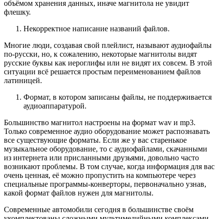
объёмом хранения данных, иначе магнитола не увидит
флешку.
Некорректное написание названий файлов.
Многие люди, создавая свой плейлист, называют аудиофайлы
по-русски, но, к сожалению, некоторые магнитолы видят
русские буквы как иероглифы или не видят их совсем. В этой
ситуации всё решается простым переименованием файлов
латиницей.
Формат, в котором записаны файлы, не поддерживается
аудиоаппаратурой.
Большинство магнитол настроены на формат wav и mp3.
Только современное аудио оборудование может распознавать
все существующие форматы. Если же у вас старенькое
музыкальное оборудование, то с аудиофайлами, скачанными
из интернета или присланными друзьями, довольно часто
возникают проблемы. В том случае, когда информация для вас
очень ценная, её можно пропустить на компьютере через
специальные программы-конверторы, первоначально узнав,
какой формат файлов нужен для магнитолы.
Современные автомобили сегодня в большинстве своём
укомплектованы сложными мультимедийными комплексами,