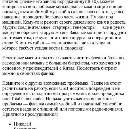
гиговой флешке это заняло порядка минут 8-10), можете
копировать свои любимые музыкальные композиции и вновь
наслаждаться любимой музыкой в салоне своего авто, где вы,
наверное, проводите большую часть жизни. Ну или под
машиной. Кому-то и ремонт своего дизельного коня в радость.
Муфты соединительные, стартеры, генераторы — всё в руках
мастеров обретает вторую жизнь. Заядлые мотористы орудуют
инструментом, не хуже штатного хирурга на операционном
столе. Крутить гайки — это призвание, дело для души,
которое требует усидчивости и сноровки.
Некоторые магнитолы отказываются читать флешки больших
размеров или музыку с большим битрейтом, что замечено в
основном у производителей с Китая. Посмотреть битрейт
можно в свойствах файла:
Помните и о других возможных проблемах. Также не стоит
расчитывать на работу, если USB-носитель поврежден и не
определяется стандартными программами. вроде проводника
или Total Commander. Но даже учитывая эти возможные
проблемы — флешка самый удобный и надежный способ не
остаться наедине с тишиной или попсовыми радио-волнами.
Приятного прослушивания!
Николай