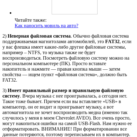
Читайте также:
Как наносить мовиль на авто?
2)
Неверная файловая система
. Обычно файловая система
поддерживаемая магнитолами автомобилей, это
FAT32
, если
у вас флешка имеет какие-либо другие файловые системы,
например – NTFS, то музыка также не будет
воспроизводиться. Посмотреть файловую систему можно на
персональном компьютере (ПК). Просто вставьте
накопитель и нажмите — правая кнопка мыши — затем
свойства — ищем пункт «файловая система», должно быть
FAT32.
3)
Имеет правильный размер и правильную файловую
систему
. Вчера музыка с нее проигрывалась, а сегодня нет.
Такое тоже бывает. Причем если вы вставляете «USB» в
компьютер, он ее видит и проигрывает музыку, а вот
автомагнитола не хочет воспроизводить медиа (именно так
случилось у меня в моем Chevrolet AVEO). Все очень просто,
могут накопиться ошибки на самой USB-Flash. Нам нужно ее
отформатировать. ВНИМАНИЕ! При форматировании все
данные потеряются, поэтому переписываем их в компьютер.