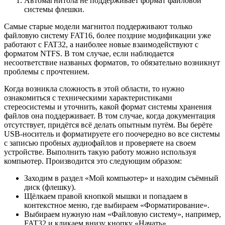
Автомагнитола не поддерживает формат файловой
системы флешки.
Самые старые модели магнитол поддерживают только
файловую систему FAT16, более поздние модификации уже
работают с FAT32, а наиболее новые взаимодействуют с
форматом NTFS. В том случае, если наблюдается
несоответствие названых форматов, то обязательно возникнут
проблемы с прочтением.
Когда возникла сложность в этой области, то нужно
ознакомиться с техническими характеристиками
стереосистемы и уточнить, какой формат системы хранения
файлов она поддерживает. В том случае, когда документация
отсутствует, придётся всё делать опытным путём. Вы берёте
USB-носитель и форматируете его поочередно во все системы
с записью пробных аудиофайлов и проверяете на своем
устройстве. Выполнить такую работу можно используя
компьютер. Производится это следующим образом:
Заходим в раздел «Мой компьютер» и находим съёмный
диск (флешку).
Щёлкаем правой кнопкой мышки и попадаем в
контекстное меню, где выбираем «Форматирование».
Выбираем нужную нам «Файловую систему», например,
FAT32 и кликаем внизу кнопку «Начать».