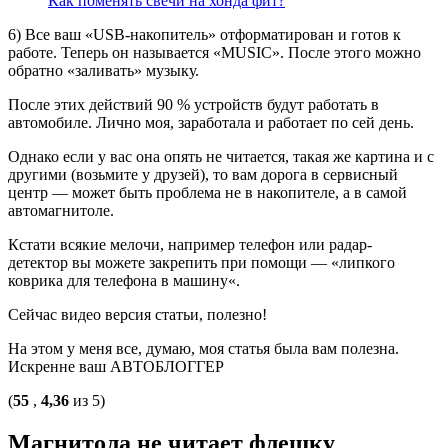
Как поменять свечи на хонда фит?
6) Все ваш «USB-накопитель» отформатирован и готов к
работе. Теперь он называется «MUSIC». После этого можно
обратно «заливать» музыку.
После этих действий 90 % устройств будут работать в
автомобиле. Лично моя, заработала и работает по сей день.
Однако если у вас она опять не читается, такая же картина и с
другими (возьмите у друзей), то вам дорога в сервисный
центр — может быть проблема не в накопителе, а в самой
автомагнитоле.
Кстати всякие мелочи, например телефон или радар-
детектор вы можете закрепить при помощи — «липкого
коврика для телефона в машину«.
Сейчас видео версия статьи, полезно!
На этом у меня все, думаю, моя статья была вам полезна.
Искренне ваш АВТОБЛОГГЕР
(
55
,
4,36
из 5)
Магнитола не читает флешку