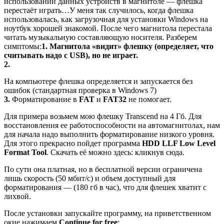
использовании данных устройств в магнитоле — флешка
перестаёт играть…У меня так случилось, когда флешка
использовалась, как загрузочная для установки Windows на
ноутбук хорошей знакомой. После чего магнитола перестала
читать музыкальную составляющую носителя. Разберем
симптомы:
1.
Магнитола «видит» флешку (определяет, что
считывать надо с USB), но не играет.
2.
На компьютере флешка определяется и запускается без
ошибок (стандартная проверка в Windows 7)
3.
Форматирование в
FAT
и
FAT32
не помогает.
Для примера возьмем мою флешку Transcend на 4 Гб. Для
восстановления ее работоспособности на автомагнитолах, нам
для начала надо выполнить форматирование низкого уровня.
Для этого прекрасно пойдет программа
HDD LLF Low Level
Format Tool
. Скачать её можно здесь: кликнув сюда.
По сути она платная, но в бесплатной версии ограничена
лишь скорость (50 мбит/с) и объем доступный для
форматирования — (180 гб в час), что для флешек хватит с
лихвой.
После установки запускайте программу, на приветственном
окне нажимаем
Continue for free
: