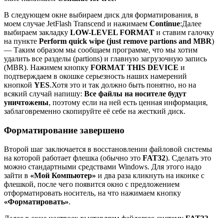
В следующем окне выбираем диск для форматирования, в
моем случае JetFlash Transcend и нажимаем
Continue
:Далее
выбираем закладку
LOW-LEVEL FORMAT
и ставим галочку
на пункте
Perform quick wipe (just remove partions and MBR
)
— Таким образом мы сообщаем программе, что мы хотим
удалить все разделы (partions) и главную загрузочную запись
(MBR). Нажимем кнопку
FORMAT THIS DEVICE
и
подтверждаем в окошке серьезность наших намерений
кнопкой
YES
.Хотя это и так должно быть понятно, но на
всякий случай напишу:
Все файлы на носителе будут
уничтожены
, поэтому если на ней есть ценная информация,
заблаговременно скопируйте её себе на жесткий диск.
Форматирование завершено
Второй шаг заключается в восстановлении файловой системы
на которой работает флешка (обычно это
FAT32
). Сделать это
можно стандартными средствами Windows. Для этого надо
зайти в
«Мой Компьютер»
и два раза кликнуть на иконке с
флешкой, после чего появится окно с предложением
отформатировать носитель, на что нажимаем кнопку
«Форматировать»
.