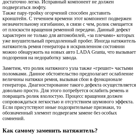
достаточно легко. Исправный компонент не должен
подвергаться люфту.
Также пару-тройку огорчений способен доставить
кронштейн. С течением времени этот компонент подвержен
незначительному изгибанию, в связи с чем, ролик смещается
от плоскости вращения ременной передачи. Данный дефект
характерен не только для автомобилей, «за плечами» которых
уже внушительный преодоленный пробег. Иногда натяжитель
натяжитель ремня генератора в искривленном состоянии
можно обнаружить на новых авто LADA Granta, что вызывает
подозрения на недоработку завода.
Заметим, что ролик натяжного узла также «грешит» частыми
поломками. Данное обстоятельство предполагает ослабление
величины натяжки ремня, вызывая сбои в функционале
генератора. Диагностирование такого дефекта осуществляется
довольно просто. Для этого потребуется ослабить ремень и
повращать ролик вхолостую. Процесс вращения должен
сопровождаться легкостью и отсутствием шумового эффекта.
Если присутствуют иные подозрительные признаки, то
обозначенный элемент подвергаем замене без особых
сомнений.
Как самому заменить натяжитель?