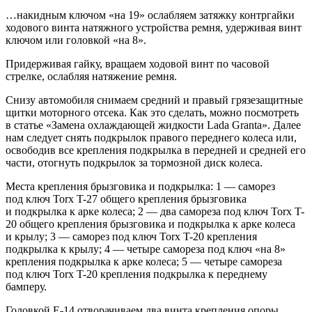
…накидным ключом «на 19» ослабляем затяжку контргайки
ходового винта натяжного устройства ремня, удерживая винт
ключом или головкой «на 8».
Придерживая гайку, вращаем ходовой винт по часовой
стрелке, ослабляя натяжение ремня.
Снизу автомобиля снимаем средний и правый грязезащитные
щитки моторного отсека. Как это сделать, можно посмотреть
в статье «Замена охлаждающей жидкости Lada Granta». Далее
нам следует снять подкрылок правого переднего колеса или,
освободив все крепления подкрылка в передней и средней его
части, отогнуть подкрылок за тормозной диск колеса.
Места крепления брызговика и подкрылка: 1 — саморез
под ключ Torx T-27 общего крепления брызговика
и подкрылка к арке колеса; 2 — два самореза под ключ Torx T-
20 общего крепления брызговика и подкрылка к арке колеса
и крылу; 3 — саморез под ключ Torx T-20 крепления
подкрылка к крылу; 4 — четыре самореза под ключ «на 8»
крепления подкрылка к арке колеса; 5 — четыре самореза
под ключ Torx T-20 крепления подкрылка к переднему
бамперу.
Головкой Е-14 отворачиваем два винта крепления опоры