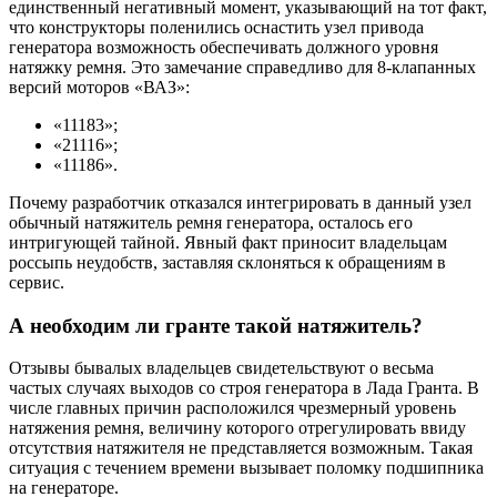
единственный негативный момент, указывающий на тот факт,
что конструкторы поленились оснастить узел привода
генератора возможность обеспечивать должного уровня
натяжку ремня. Это замечание справедливо для 8-клапанных
версий моторов «ВАЗ»:
«11183»;
«21116»;
«11186».
Почему разработчик отказался интегрировать в данный узел
обычный натяжитель ремня генератора, осталось его
интригующей тайной. Явный факт приносит владельцам
россыпь неудобств, заставляя склоняться к обращениям в
сервис.
А необходим ли гранте такой натяжитель?
Отзывы бывалых владельцев свидетельствуют о весьма
частых случаях выходов со строя генератора в Лада Гранта. В
числе главных причин расположился чрезмерный уровень
натяжения ремня, величину которого отрегулировать ввиду
отсутствия натяжителя не представляется возможным. Такая
ситуация с течением времени вызывает поломку подшипника
на генераторе.