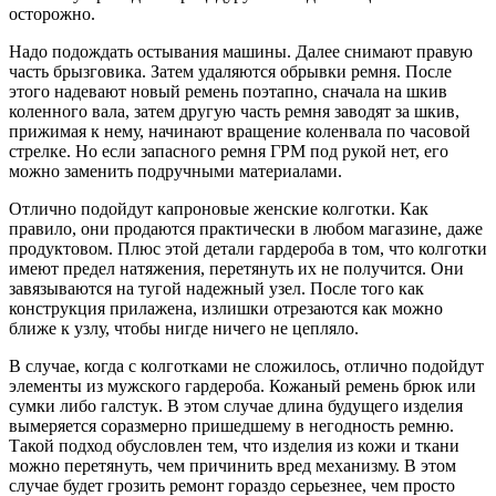
осторожно.
Надо подождать остывания машины. Далее снимают правую
часть брызговика. Затем удаляются обрывки ремня. После
этого надевают новый ремень поэтапно, сначала на шкив
коленного вала, затем другую часть ремня заводят за шкив,
прижимая к нему, начинают вращение коленвала по часовой
стрелке. Но если запасного ремня ГРМ под рукой нет, его
можно заменить подручными материалами.
Отлично подойдут капроновые женские колготки. Как
правило, они продаются практически в любом магазине, даже
продуктовом. Плюс этой детали гардероба в том, что колготки
имеют предел натяжения, перетянуть их не получится. Они
завязываются на тугой надежный узел. После того как
конструкция прилажена, излишки отрезаются как можно
ближе к узлу, чтобы нигде ничего не цепляло.
В случае, когда с колготками не сложилось, отлично подойдут
элементы из мужского гардероба. Кожаный ремень брюк или
сумки либо галстук. В этом случае длина будущего изделия
вымеряется соразмерно пришедшему в негодность ремню.
Такой подход обусловлен тем, что изделия из кожи и ткани
можно перетянуть, чем причинить вред механизму. В этом
случае будет грозить ремонт гораздо серьезнее, чем просто