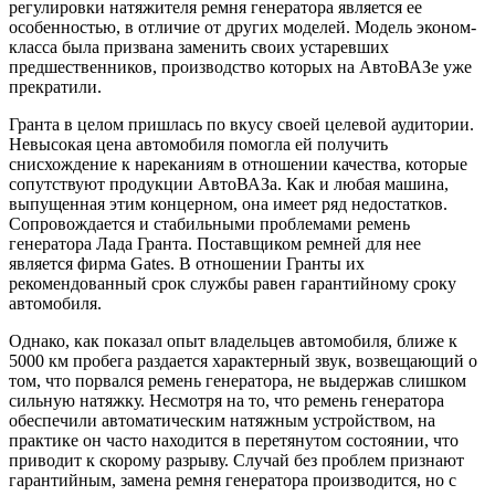
регулировки натяжителя ремня генератора является ее
особенностью, в отличие от других моделей. Модель эконом-
класса была призвана заменить своих устаревших
предшественников, производство которых на АвтоВАЗе уже
прекратили.
Гранта в целом пришлась по вкусу своей целевой аудитории.
Невысокая цена автомобиля помогла ей получить
снисхождение к нареканиям в отношении качества, которые
сопутствуют продукции АвтоВАЗа. Как и любая машина,
выпущенная этим концерном, она имеет ряд недостатков.
Сопровождается и стабильными проблемами ремень
генератора Лада Гранта. Поставщиком ремней для нее
является фирма Gates. В отношении Гранты их
рекомендованный срок службы равен гарантийному сроку
автомобиля.
Однако, как показал опыт владельцев автомобиля, ближе к
5000 км пробега раздается характерный звук, возвещающий о
том, что порвался ремень генератора, не выдержав слишком
сильную натяжку. Несмотря на то, что ремень генератора
обеспечили автоматическим натяжным устройством, на
практике он часто находится в перетянутом состоянии, что
приводит к скорому разрыву. Случай без проблем признают
гарантийным, замена ремня генератора производится, но с