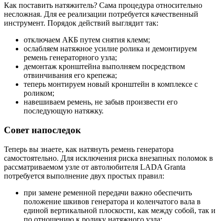
Как поставить натяжитель? Сама процедура относительно
несложная. Для ее реализации потребуется качественный
инструмент. Порядок действий выглядит так:
отключаем АКБ путем снятия клемм;
ослабляем натяжное усилие ролика и демонтируем
ремень генераторного узла;
демонтаж кронштейна выполняем посредством
отвинчивания его крепежа;
теперь монтируем новый кронштейн в комплексе с
роликом;
навешиваем ремень, не забыв произвести его
последующую натяжку.
Совет напоследок
Теперь вы знаете, как натянуть ремень генератора
самостоятельно. Для исключения риска внезапных поломок в
рассматриваемом узле от автолюбителя LADA Granta
потребуется выполнение двух простых правил:
при замене ременной передачи важно обеспечить
положение шкивов генератора и коленчатого вала в
единой вертикальной плоскости, как между собой, так и
по отношению к ролику натяжного узла;