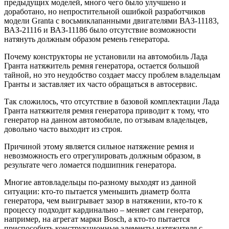
предыдущих моделей, много чего было улучшено и
доработано, но непростительной ошибкой разработчиков
модели Granta с восьмиклапанными двигателями ВАЗ-11183,
ВАЗ-21116 и ВАЗ-11186 было отсутствие возможности
натянуть должным образом ремень генератора.
Почему конструкторы не установили на автомобиль Лада
Гранта натяжитель ремня генератора, остается большой
тайной, но это неудобство создает массу проблем владельцам
Гранты и заставляет их часто обращаться в автосервис.
Так сложилось, что отсутствие в базовой комплектации Лада
Гранта натяжителя ремня генератора приводит к тому, что
генератор на данном автомобиле, по отзывам владельцев,
довольно часто выходит из строя.
Причиной этому является сильное натяжение ремня и
невозможность его отрегулировать должным образом, в
результате чего ломается подшипник генератора.
Многие автовладельцы по-разному выходят из данной
ситуации: кто-то пытается уменьшить диаметр болта
генератора, чем выигрывает зазор в натяжении, кто-то к
процессу подходит кардинально – меняет сам генератор,
например, на агрегат марки Bosch, а кто-то пытается
приспособить конструкционные элементы натяжителя с