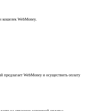
ли кошелек WebMoney.
рый предлагает WebMoney и осуществить оплату
адаете на страницу успешной оплаты: