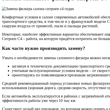
Комфортные условия в салоне современных автомобилей обесп
транспортного средства, в том числе и у французской модели
снаружи воздуха от примесей, пыли и пыльцы растений.
Некоторые, наиболее эффективные варианты обеспечивают ещё и
Ситроен С4 – работа, на которую придётся потратить не больше
Как часто нужно производить замену?
Узнать о необходимости замены салонного фильтра можно нес
заглянув в техническую документацию транспортного сре
учитывая эксплуатационные условия модели – от скорост
ориентируясь по появляющимся признакам загрязнившего
Средний рекомендованный период установки новых фильтрующих
использования (хорошая дорога, средняя скорость, отсутствие 
Если автомобиль эксплуатируется в районах с загрязнённой ат
эффективность работы уже через 10 тыс км.
Существует целый ряд признаков, по которым можно понять о 