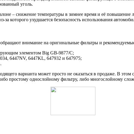
рованный уголь.
лоне – снижение температуры в зимнее время и её повышение л
из-за которого ухудшается безопасность использования автомоби
, обращают внимание на оригинальные фильтры и рекомендуемые
ьтрующим элементом Big GB-9877/C;
6034, 6447NV, 6447KL, 647932 и 647975;
.
дящего варианта может просто не оказаться в продаже. В этом с
 либо простому однослойному фильтру, либо многослойному слож