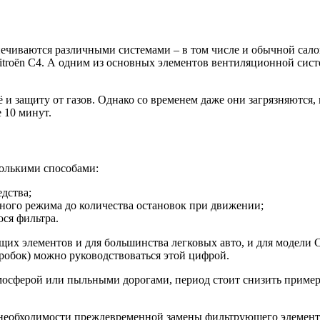
ечиваются различными системами – в том числе и обычной сало
 Citroën C4. А одним из основных элементов вентиляционной си
 защиту от газов. Однако со временем даже они загрязняются, 
 10 минут.
колькими способами:
дства;
ного режима до количества остановок при движении;
ся фильтра.
 элементов и для большинства легковых авто, и для модели C4
пробок) можно руководствоваться этой цифрой.
мосферой или пыльными дорогами, период стоит снизить примерно
необходимости преждевременной замены фильтрующего элемента.