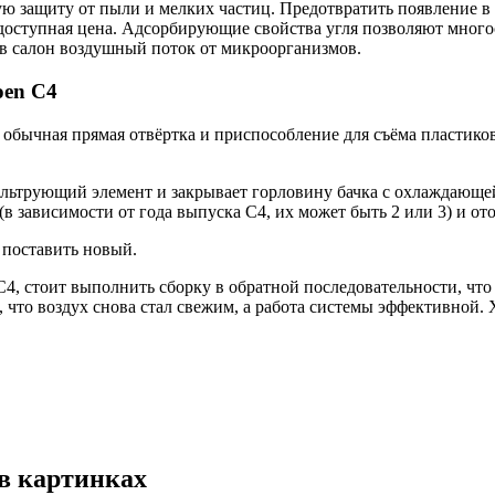
защиту от пыли и мелких частиц. Предотвратить появление в с
 доступная цена. Адсорбирующие свойства угля позволяют мног
в салон воздушный поток от микроорганизмов.
oen C4
обычная прямая отвёртка и приспособление для съёма пластико
льтрующий элемент и закрывает горловину бачка с охлаждающе
(в зависимости от года выпуска С4, их может быть 2 или 3) и о
 поставить новый.
4, стоит выполнить сборку в обратной последовательности, что
, что воздух снова стал свежим, а работа системы эффективной
 в картинках