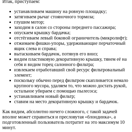
Итак, приступаем:
устанавливаем машину на ровную площадку;
затягиваем рычаг стояночного тормоза;
глушим мотор;
заходим в салон со стороны переднего пассажира;
опускаем крышку бардачка;
отстёгиваем левый боковой ограничитель (микролифт);
отжимаем фишки-упоры, удерживающие перчаточный
ящик слева и справа;
вытаскиваем бардачок, потянув его вниз;
видим пластиковую декоративную крышку, тянем её на
себя и видим торец салонного фильтра;
извлекаем отработавший свой ресурс фильтровальный
элемент;
поскольку обычно перед фильтром скапливается немало
крупного мусора, удаляем то, что можно достать рукой,
остальное убираем с помощью пылесоса;
устанавливаем новый фильтр;
ставим на место декоративную крышку и бардачок.
Как видим, абсолютно ничего сложного, с такой задачей
вполне может справиться и пресловутая «блондинка», а
подготовленный пользователь потратит на это максимум 10
минут.