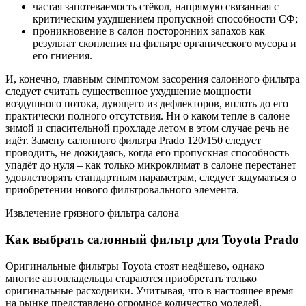
частая запотеваемость стёкол, напрямую связанная с
критическим ухудшением пропускной способности СФ;
проникновение в салон посторонних запахов как
результат скопления на фильтре органического мусора и
его гниения.
И, конечно, главным симптомом засорения салонного фильтра
следует считать существенное ухудшение мощности
воздушного потока, дующего из дефлекторов, вплоть до его
практически полного отсутствия. Ни о каком тепле в салоне
зимой и спасительной прохладе летом в этом случае речь не
идёт. Замену салонного фильтра Prado 120/150 следует
проводить, не дожидаясь, когда его пропускная способность
упадёт до нуля – как только микроклимат в салоне перестанет
удовлетворять стандартным параметрам, следует задуматься о
приобретении нового фильтровального элемента.
Извлечение грязного фильтра салона
Как выбрать салонный фильтр для Toyota Prado
Оригинальные фильтры Toyota стоят недёшево, однако
многие автовладельцы стараются приобретать только
оригинальные расходники. Учитывая, что в настоящее время
на рынке представлено огромное количество моделей,