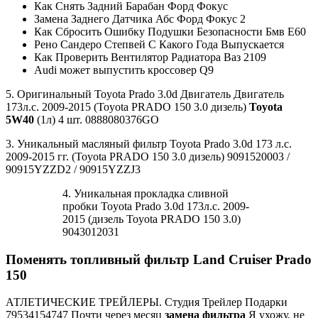
Как Снять Задний Барабан Форд Фокус
Замена Заднего Датчика Абс Форд Фокус 2
Как Сбросить Ошибку Подушки Безопасности Бмв Е60
Рено Сандеро Степвей С Какого Года Выпускается
Как Проверить Вентилятор Радиатора Ваз 2109
Audi может выпустить кроссовер Q9
5. Оригинальный Toyota Prado 3.0d Двигатель Двигатель
173л.с. 2009-2015 (Toyota PRADO 150 3.0 дизель)
Toyota
5W40
(1л) 4 шт. 0888080376GO
3. Уникальный масляный фильтр Toyota Prado 3.0d 173 л.с.
2009-2015 гг. (Toyota PRADO 150 3.0 дизель) 9091520003 /
90915YZZD2 / 90915YZZJ3
4. Уникальная прокладка сливной
пробки Toyota Prado 3.0d 173л.с. 2009-
2015 (дизель Toyota PRADO 150 3.0)
9043012031
Поменять топливный фильтр Land Cruiser Prado
150
АТЛЕТИЧЕСКИЕ ТРЕЙЛЕРЫ. Студия Трейлер Подарки
79534154747 Почти через месяц
замена фильтра
Я ухожу, не