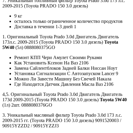
7. Уникальный топливный фильтр Toyota Prado 3.0d 173 л.с.
2009-2015 (Toyota PRADO 150 3.0 дизель)
9 кг
осталось только ограниченное количество продуктов
Доставка в течении 1-3 дней 1
1. Оригинальный Toyota Prado 3.0d Двигатель Двигатель
173л.с. 2009-2015 (Toyota PRADO 150 3.0 дизель)
Toyota
5W40
(5л) 0888080375GO
Ремонт КПП Чери Амулет Своими Руками
Как Установить Ксенон На Ваз 2106
Замена Сайлентблоков Задней Балки Ниссан Ноут
Установка Сигнализации С Автозапуском Lancer 9
Можно Ли Завести Машину Без Свечей Накала
Где Находится Датчик Давления Масла Ваз 2106
4,5. Оригинальный Toyota Prado 3.0d Двигатель Двигатель
173d 2009-2015 (Toyota PRADO 150 3.0 дизель)
Toyota 5W40
(1л) 2шт. 0888080376GO
3. Уникальный масляный фильтр Toyota Prado 3.0d 173 л.с.
2009-2015 гг. (Toyota PRADO 150 3.0 дизель) 9091520003 /
90915YZZD2 / 90915YZZJ3