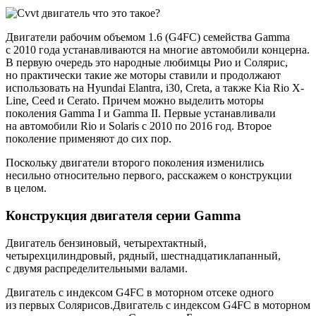
Двигатели рабочим объемом 1.6 (G4FC) семейства Gamma
с 2010 года устанавливаются на многие автомобили концерна.
В первую очередь это народные любимцы Рио и Солярис,
но практически такие же моторы ставили и продолжают
использовать на Hyundai Elantra, i30, Creta, а также Kia Rio X-
Line, Сeed и Cerato. Причем можно выделить моторы
поколения Gamma I и Gamma II. Первые устанавливали
на автомобили Rio и Solaris с 2010 по 2016 год. Второе
поколение применяют до сих пор.
Поскольку двигатели второго поколения изменились
несильно относительно первого, расскажем о конструкции
в целом.
Конструкция двигателя серии Gamma
Двигатель бензиновый, четырехтактный,
четырехцилиндровый, рядный, шестнадцатиклапанный,
с двумя распределительными валами.
Двигатель с индексом G4FC в моторном отсеке одного
из первых Солярисов.Двигатель с индексом G4FC в моторном