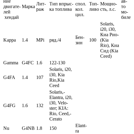
ние
ав­
Лит­
Тип вп­рыс­
спол.
Топ­­
Мо­щно­
дви­га­­те­
Мар­ка
то­­
раж
ка топ­­ли­ва
кол.
ливо
сть, л.с.
лей
мо­
цил.
хен­­дай
биле
Sola­ris,
i20, i30,
Киа Рио­
Бен­­
Kap­pa
1.4
MPi
ряд.­/4
100
(Kia
зин
Rio),­ Киа
Сид­ (Kia
Ceed)
Gam­ma
G4FC
1.6
122­­-­130
Solar­is, i20,
i30, Kia
G4FA
1.4
107
Rio,Kia
Ceed
Sola­ris,­
Elant­ra,­ i20,
i30,­ Velo­
G4FG
1.6
132
ster;­ KIA:
Rio,­ Ceed,­
Ce­rato
Elant­
Nu
G4NB
1.8
150
ra