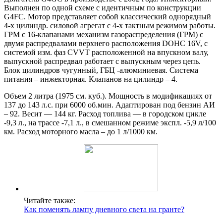
Выполнен по одной схеме с идентичным по конструкции
G4FC. Мотор представляет собой классический однорядный
4-х цилиндр. силовой агрегат с 4-х тактным режимом работы.
ГРМ с 16-клапанами механизм газораспределения (ГРМ) с
двумя распредвалами верхнего расположения DOHC 16V, с
системой изм. фаз CVVT расположенной на впускном валу,
выпускной распредвал работает с выпускным через цепь.
Блок цилиндров чугунный, ГБЦ -алюминиевая. Система
питания – инжекторная. Клапанов на цилиндр – 4.
Объем 2 литра (1975 см. куб.). Мощность в модификациях от
137 до 143 л.с. при 6000 об.мин. Адаптирован под бензин АИ
– 92. Весит — 144 кг. Расход топлива — в городском цикле
-9,3 л., на трассе -7,1 л., в смешанном режиме экспл. -5,9 л/100
км. Расход моторного масла – до 1 л/1000 км.
Читайте также:
Как поменять лампу дневного света на гранте?