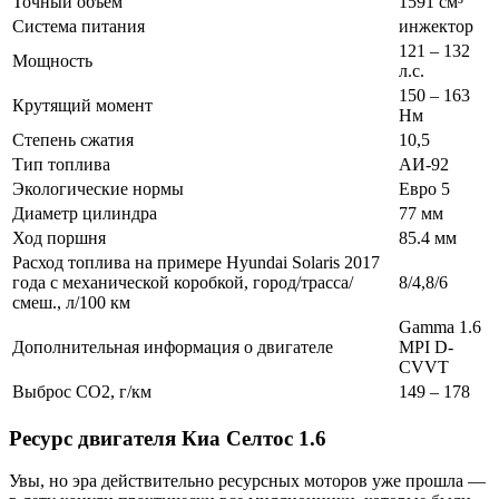
Точный объем
1591 см³
Система питания
инжектор
121 – 132
Мощность
л.с.
150 – 163
Крутящий момент
Нм
Степень сжатия
10,5
Тип топлива
АИ-92
Экологические нормы
Евро 5
Диаметр цилиндра
77 мм
Ход поршня
85.4 мм
Расход топлива на примере Hyundai Solaris 2017
года с механической коробкой, город/трасса/
8/4,8/6
смеш., л/100 км
Gamma 1.6
Дополнительная информация о двигателе
MPI D-
CVVT
Выброс CO2, г/км
149 – 178
Ресурс двигателя Киа Селтос 1.6
Увы, но эра действительно ресурсных моторов уже прошла —