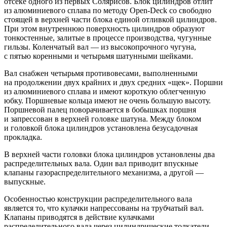
отсеке одного из первых Солярисов. Блок цилиндров отлит
из алюминиевого сплава по методу Open-Deck со свободно
стоящей в верхней части блока единой отливкой цилиндров.
При этом внутреннюю поверхность цилиндров образуют
тонкостенные, залитые в процессе производства, чугунные
гильзы. Коленчатый вал — из высокопрочного чугуна,
с пятью коренными и четырьмя шатунными шейками.
Вал снабжен четырьмя противовесами, выполненными
на продолжении двух крайних и двух средних «щек». Поршни
из алюминиевого сплава и имеют короткую облегченную
юбку. Поршневые кольца имеют не очень большую высоту.
Поршневой палец поворачивается в бобышках поршня
и запрессован в верхней головке шатуна. Между блоком
и головкой блока цилиндров установлена безусадочная
прокладка.
В верхней части головки блока цилиндров установлены два
распределительных вала. Один вал приводит впускные
клапаны газораспределительного механизма, а другой —
выпускные.
Особенностью конструкции распределительного вала
является то, что кулачки напрессованы на трубчатый вал.
Клапаны приводятся в действие кулачками
распределительного вала через цилиндрические толкатели.