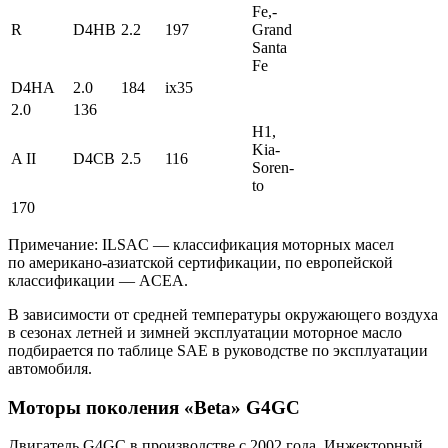
Fe,­
R
D4HB
2.2
197
Grand
San­ta
Fe
D4HA
2.0
184
ix35
2.0
136
H1,
Kia­
A II
D4CB
2.5
116
Soren­
to
170
Примечание: ILSAC — классификация моторных масел
по американо-азиатской сертификации, по европейской
классификации — ACEA.
В зависимости от средней температуры окружающего воздуха
в сезонах летней и зимней эксплуатации моторное масло
подбирается по таблице SAE в руководстве по эксплуатации
автомобиля.
Моторы поколения «Beta» G4GC
Двигатель G4GC в производстве с 2002 года. Инжекторный.