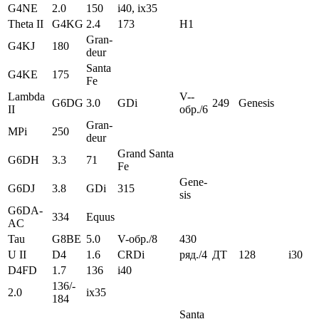
G4NE
2.0
150
i40, ix35
The­ta II
G4KG
2.4
173
H1
Gran­
G4KJ
180
deur
San­ta
G4KE
175
Fe
Lamb­da
V­­-­
G6DG
3.0
GDi
249
Gene­sis
II
обр.­­/­6
Gran­
MPi
250
deur
Grand­ San­ta
G6DH
3.3
71
Fe
Gene­
G6DJ
3.8
GDi
315
sis
G6DA-
334
Equus
AC
Tau
G8BE
5.0
V­-обр.­­/­8
430
U II
D4
1.6
CRDi
ряд.­­­/­4
ДТ
128
i30
D4FD
1.7
136
i40
136­­/­
2.0
ix35
184
Sant­a