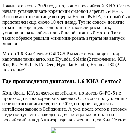
Начиная с весны 2020 года под капот российской КИА Селтос
начали устанавливать корейский силовой агрегат G4FG-5.
Это совместное детище концерна Hyundai&KIA, который был
представлен еще около 10 лет назад. Тут не совсем понятна
стратегия корейцев. Толи они не захотели рисковать,
устанавливая какой-то новый не обкатанный мотор. Толи
таким образом решили минимизировать затраты на выпуск
модели.
Мотор 1.6 Киа Селтос G4FG-5 Вы могли уже видеть под
капотами таких авто, как Hyundai Solaris (2 поколение), KIA
Rio, Kia SOUL, KIA Ceed, Hyundai Elantra, Hyundai I30 (2
поколение).
Где производится двигатель 1.6 КИА Селтос?
Хоть бренд KIA является корейским, но мотор G4FG-5 не
производится на корейских заводах. С самого поступления в
серию этого двигателя, т.е. с 2010, он производится на
китайском заводе в Бейджинге. А уже после этого в готовом
виде поступает на заводы в других странах, в т.ч. и на
российский завод Автотор, где налажен выпуск Киа Селтос.