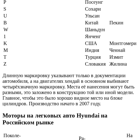
P
Посеунг
S
Сохари
U
Ульсан
B
Китай
Пекин
W
Шаньдун
1
Янченг
K
США
Монтгомери
M
Индия
Ченнай
T
Турция
Измит
Z
Словакия
Жилина
Длинную маркировку указывают только в документации
автомобиля, а на двигателях хендай в основном выбивают
четырёхзначную маркировку. Места её нанесения могут быть
разными, это заложено в конструкцию той или иной модели.
Главное, чтобы это было хорошо видное место на блоке
цилиндров. Производство начато в 2007 году.
Моторы на легковых авто Hyundai на
Российском рынке
Поко­­ле­
На
Ра­