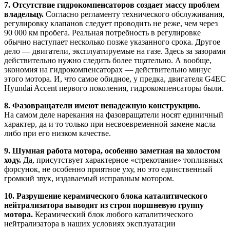
7. Отсутствие гидрокомпенсаторов создает массу проблем
владельцу.
Согласно регламенту технического обслуживания,
регулировку клапанов следует проводить не реже, чем через
90 000 км пробега. Реальная потребность в регулировке
обычно наступает несколько позже указанного срока. Другое
дело — двигатели, эксплуатируемые на газе. Здесь за зазорами
действительно нужно следить более тщательно. А вообще,
экономия на гидрокомпенсаторах — действительно минус
этого мотора. И, что самое обидное, у предка, двигателя G4EC
Hyundai Accent первого поколения, гидрокомпенсаторы были.
8. Фазовращатели имеют ненадежную конструкцию.
На самом деле нарекания на фазовращатели носят единичный
характер, да и то только при несвоевременной замене масла
либо при его низком качестве.
9. Шумная работа мотора, особенно заметная на холостом
ходу.
Да, присутствует характерное «стрекотание» топливных
форсунок, не особенно приятное уху, но это единственный
громкий звук, издаваемый исправным мотором.
10. Разрушение керамического блока каталитического
нейтрализатора выводит из строя поршневую группу
мотора.
Керамический блок любого каталитического
нейтрализатора в наших условиях эксплуатации