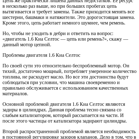
Цепь же практически лишена данных недостатков. Ее ресурс
в несколько раз выше, но при больших пробегах цепь
вытягивается и требует замены. Также приходится менять все
шестерни, башмаки и натяжители. Это дорогостоящая замена.
Кроме этого, цепь работает немного шумнее, чем ремень.
Но, чтобы не уходить в дебри и ответить на вопрос:
«двигатель 1.6 Киа Селтос — цепь или ремень?», скажу —
данный мотор цепной.
Проблемы двигателя 1.6 Киа Селтос
По своей сути это относительно беспроблемный мотор. Он
тихий, достаточно мощный, потребляет умеренное количество
топлива, не расходует масло. Но все эти достоинства будут
соблюдаться при условии, что машина своевременно и
правильно обслуживается с использованием качественных
материалов.
Основной проблемой двигателя 1.6 Киа Селтос являются
задиры в цилиндрах. Данная проблема тесно связана со
слабым катализатором, который рассыпается на части. И
после этого частицы от катализатора задирают цилиндры.
Второй распространенной проблемой является необходимость
в постоянной регулировке зазоров клапанов. Дело в том, что в