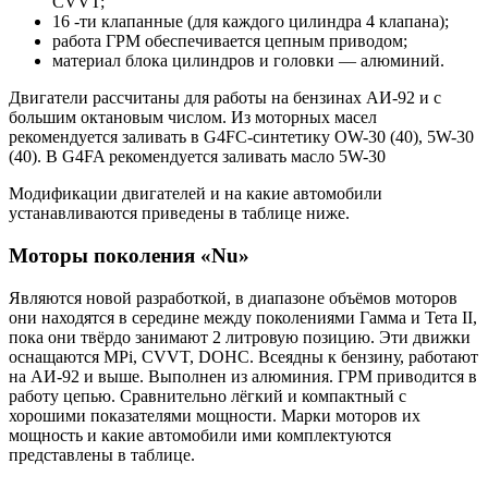
CVVT;
16 -ти клапанные (для каждого цилиндра 4 клапана);
работа ГРМ обеспечивается цепным приводом;
материал блока цилиндров и головки — алюминий.
Двигатели рассчитаны для работы на бензинах АИ-92 и с
большим октановым числом. Из моторных масел
рекомендуется заливать в G4FC-синтетику OW-30 (40), 5W-30
(40). В G4FA рекомендуется заливать масло 5W-30
Модификации двигателей и на какие автомобили
устанавливаются приведены в таблице ниже.
Моторы поколения «Nu»
Являются новой разработкой, в диапазоне объёмов моторов
они находятся в середине между поколениями Гамма и Тета II,
пока они твёрдо занимают 2 литровую позицию. Эти движки
оснащаются MPi, CVVT, DOHC. Всеядны к бензину, работают
на АИ-92 и выше. Выполнен из алюминия. ГРМ приводится в
работу цепью. Сравнительно лёгкий и компактный с
хорошими показателями мощности. Марки моторов их
мощность и какие автомобили ими комплектуются
представлены в таблице.