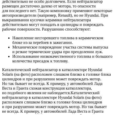
действительно не особо долговечен. Если нейтрализатор
размещен достаточно далеко от мотора, то опасности
для последнего нет. Такую компоновку применяют некоторые
автопроизводители (например, Renault), но не Hyundai. При
выкрашивании кусочки керамики нейтрализатора
действительно могут попадать в цилиндры и повреждать
рабочие поверхности. Разрушению способствуют:
Накопление несгоревшего топлива в керамическом
блоке из-за перебоев в зажигании.
Механическое повреждение участка системы выпуска
и резкие термические удары при преодолении луж.
Использование низкокачественного топлива и большого
количества присадок к топливу.
Каталитический нейтрализатор в катколлекторе Hyundai
Solaris (на фото) расположен слишком близко к головке блока
цилиндров и при разрушении может повреждать мотор.
Но так бывает не всегда. К примеру, у автомобилей Лада
Веста и Гранта схожая конструкция катколлектора,
но подобного явления не наблюдается.Каталитический
нейтрализатор в катколлекторе Hyundai Solaris (на фото)
расположен слишком близко к головке блока цилиндров
и при разрушении может повреждать мотор. Но так бывает
не всегда. К примеру, у автомобилей Лада Веста и Гранта