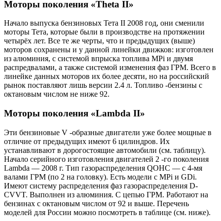
Моторы поколения «Theta II»
Начало выпуска бензиновых Тета II 2008 год, они сменили
моторы Тета, которые были в производстве на протяжении
четырёх лет. Все те же черты, что и предыдущих (выше)
моторов сохранены и у данной линейки движков: изготовлен
из алюминия, с системой впрыска топлива MPi и двумя
распредвалами, а также системой изменения фаз ГРМ. Всего в
линейке данных моторов их более десяти, но на российский
рынок поставляют лишь версии 2.4 л. Топливо -бензины с
октановым числом не ниже 92.
Моторы поколения «Lambda II»
Эти бензиновые V -образные двигатели уже более мощные в
отличие от предыдущих имеют 6 цилиндров. Их
устанавливают в дорогостоящие автомобили (см. таблицу).
Начало серийного изготовления двигателей 2 -го поколения
Lambda — 2008 г. Тип газораспределения QOHC — с 4-мя
валами ГРМ (по 2 на головку). Есть модели с MPi и GDi.
Имеют систему распределения фаз газораспределения D-
CVVT. Выполнен из алюминия. С цепью ГРМ. Работают на
бензинах с октановым числом от 92 и выше. Перечень
моделей для России можно посмотреть в таблице (см. ниже).