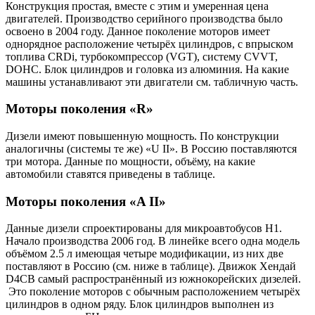
Конструкция простая, вместе с этим и умеренная цена
двигателей. Производство серийного производства было
освоено в 2004 году. Данное поколение моторов имеет
однорядное расположение четырёх цилиндров, с впрыском
топлива CRDi, турбокомпрессор (VGT), систему CVVT,
DOHC. Блок цилиндров и головка из алюминия. На какие
машины устанавливают эти двигатели см. табличную часть.
Моторы поколения «R»
Дизели имеют повышенную мощность. По конструкции
аналогичны (системы те же) «U II». В Россию поставляются
три мотора. Данные по мощности, объёму, на какие
автомобили ставятся приведены в таблице.
Моторы поколения «A II»
Данные дизели спроектированы для микроавтобусов H1.
Начало производства 2006 год. В линейке всего одна модель
объёмом 2.5 л имеющая четыре модификации, из них две
поставляют в Россию (см. ниже в таблице). Движок Хендай
D4CB самый распространённый из южнокорейских дизелей.
Это поколение моторов с обычным расположением четырёх
цилиндров в одном ряду. Блок цилиндров выполнен из