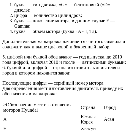
буква — тип движка, «G» — бензиновый («D» —
дизель);
цифра — количество цилиндров;
буква — поколение мотора, в данном случае F —
Gamma;
буква — объем мотора (буква «A» 1,4 л).
Дополнительная маркировка начинается с пятого символа и
содержит, как и выше цифровой и буквенный набор.
5. цифрой или буквой обозначают — год выпуска, до 2010
года цифрой, включая 2010 и после — латинскими буквами;
6. буквой или цифрой —страна изготовитель двигателя и
город в котором находится завод;
Последующие цифры — серийный номер мотора.
Для определения мест изготовления двигателя, приведу их
обозначения в маркировке:
>Обозначение мест изготовления
Страна
Город
моторов Hyundai
Южная
A
Асан
Корея
H
Хвасун