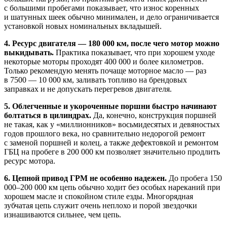
с большими пробегами показывает, что износ коренных
и шатунных шеек обычно минимален, и дело ограничивается
установкой новых номинальных вкладышей.
4. Ресурс двигателя — 180 000 км, после чего мотор можно
выкидывать.
Практика показывает, что при хорошем уходе
некоторые моторы проходят 400 000 и более километров.
Только рекомендую менять почаще моторное масло — раз
в 7500 — 10 000 км, заливать топливо на брендовых
заправках и не допускать перегревов двигателя.
5. Облегченные и укороченные поршни быстро начинают
болтаться в цилиндрах.
Да, конечно, конструкция поршней
не такая, как у «миллионников» восьмидесятых и девяностых
годов прошлого века, но сравнительно недорогой ремонт
с заменой поршней и колец, а также дефектовкой и ремонтом
ГБЦ на пробеге в 200 000 км позволяет значительно продлить
ресурс мотора.
6. Цепной привод ГРМ не особенно надежен.
До пробега 150
000–200 000 км цепь обычно ходит без особых нареканий при
хорошем масле и спокойном стиле езды. Многорядная
зубчатая цепь служит очень неплохо и порой звездочки
изнашиваются сильнее, чем цепь.