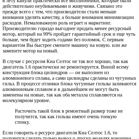
в лету канули практически все миллионники, которые были
действительно неубиваемыми и живучими. Связано это
прежде всего с тем, что производители стали меньше
внимания уделять качеству, а больше внимания минимизации
расходов. Немаловажную роль играет и маркетинг.
Производителю гораздо выгоднее продать менее ресурсный
мотор, который на 99% пройдет гарантийный срок и еще чуть
больше, чем будет ходить годами без поломок. С первым
вариантом Вы быстрее смените машину на новую. или же
замените мотор на новый.
В случае с ресурсом Киа Селтос не так все хорошо, так как
двигатель 1.6 практически не ремонтируется. Виной всему
конструкция блока цилиндров — он выполнен из
алюминиевого сплава, а сами цилиндры сделаны из чугунных
гильз. В процессе отливки блока чугунные гильзы заливаются
алюминиевым сплавом и в дальнейшем не могут быть
заменены на новые, так как оба металла сплавляются на
молекулярном уровне.
Расточить такой блок в ремонтный размер тоже не
получится, так как гильзы имеют очень тонкую
стенку.
Если говорить о ресурсе двигателя Киа Селтос 1.6, то
получится сделать только вывод о других моделях концерна.