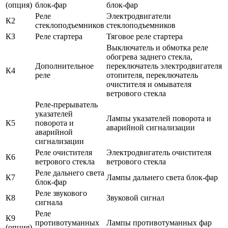
(опция)
блок-фар
блок-фар
Реле
Электродвигатели
К2
стеклоподъемников
стеклоподъемников
КЗ
Реле стартера
Тяговое реле стартера
Выключатель и обмотка реле
обогрева заднего стекла,
Дополнительное
переключатель электродвигателя
К4
реле
отопителя, переключатель
очистителя и омывателя
ветрового стекла
Реле-прерыватель
указателей
Лампы указателей поворота и
К5
поворота и
аварийной сигнализации
аварийной
сигнализации
Реле очистителя
Электродвигатель очистителя
К6
ветрового стекла
ветрового стекла
Реле дальнего света
К7
Лампы дальнего света блок-фар
блок-фар
Реле звукового
К8
Звуковой сигнал
сигнала
Реле
К9
противотуманных
Лампы противотуманных фар
(опция)