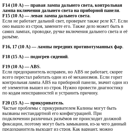
F14 (10 А) — правая лампа дальнего света, контрольная
лампа включения дальнего света на приборной панели
.
F15 (10 А) — левая лампа дальнего света
.
Если не работает дальний свет, проверьте также реле К7. Если
оно вышло из строя, замените его. Также дело может быть в
самих лампах, проводке, ручке включения дальнего света и её
разъёме.
F16, 17 (10 А) — лампы передних противотуманных фар
.
F18 (15 А) — подогрев сидений
.
F19 (10 А) — ABS
.
Если предохранитель исправен, но ABS не работает, скорее
всего перестал работать один из её механизмов. Если горит
контрольная лампа ABS на приборной панели, значит один из
её элементов вышел из строя. Нужно провести диагностику
по кодам неисправностей и устранить причину.
F20 (15 А) — прикуриватель
.
Частые проблемы с прикуривателем Калины могут быть
вызваны нестандартной его конфигурацией. При
подключении различных разъёмов не происходит должной
фиксации, поэтому могут быть замыкания, из-за чего данный
предохранитель выходит из строя. Как вариант, можно