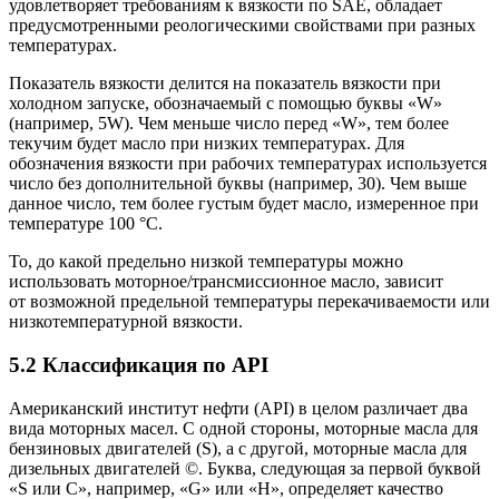
удовлетворяет требованиям к вязкости по SAE, обладает
предусмотренными реологическими свойствами при разных
температурах.
Показатель вязкости делится на показатель вязкости при
холодном запуске, обозначаемый с помощью буквы «W»
(например, 5W). Чем меньше число перед «W», тем более
текучим будет масло при низких температурах. Для
обозначения вязкости при рабочих температурах используется
число без дополнительной буквы (например, 30). Чем выше
данное число, тем более густым будет масло, измеренное при
температуре 100 °C.
То, до какой предельно низкой температуры можно
использовать моторное/трансмиссионное масло, зависит
от возможной предельной температуры перекачиваемости или
низкотемпературной вязкости.
5.2 Классификация по API
Американский институт нефти (API) в целом различает два
вида моторных масел. С одной стороны, моторные масла для
бензиновых двигателей (S), а с другой, моторные масла для
дизельных двигателей ©. Буква, следующая за первой буквой
«S или C», например, «G» или «H», определяет качество