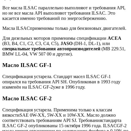
Все масла ILSAC параллельно выполняют и требования API,
но не все масла API выполняют требования ILSAC. Это
касается именно требований по энергосбережению.
Масла ILSACприменимы только для бензиновых двигателей.
Для дизельных моторов применимы спецификации
ACEA
(B3, B4, C1, C2, C3, C4, С5),
JASO
(DH-1, DL-1), или
специальные требования автопроизводителей
(MB 229.51,
BMW LL-04, VW 507 00 и другие).
Масло ILSAC GF-1
Спецификация устарела. Стандарт масел ILSAC GF-1
опирался на требования API SH. Опубликован в 1993 году
изаменён на ILSAC GF-2уже в 1996 году.
Масло ILSAC GF-2
Спецификация устарела. Применима только к классам
вязкостиSAE 0W-XX, 5W-XX и 10W-XX. Масло должно
соответствовать требованиям API SJ. Требованиястандарта
ILSAC GF-2 опубликованы 15 октября 1996 года. ILSACGF-2
масла имеют ограничение по содержанию фосфора в 0,10% по