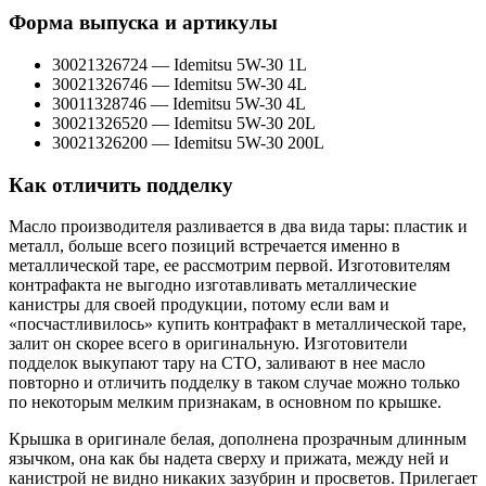
Форма выпуска и артикулы
30021326724 — Idemitsu 5W-30 1L
30021326746 — Idemitsu 5W-30 4L
30011328746 — Idemitsu 5W-30 4L
30021326520 — Idemitsu 5W-30 20L
30021326200 — Idemitsu 5W-30 200L
Как отличить подделку
Масло производителя разливается в два вида тары: пластик и
металл, больше всего позиций встречается именно в
металлической таре, ее рассмотрим первой. Изготовителям
контрафакта не выгодно изготавливать металлические
канистры для своей продукции, потому если вам и
«посчастливилось» купить контрафакт в металлической таре,
залит он скорее всего в оригинальную. Изготовители
подделок выкупают тару на СТО, заливают в нее масло
повторно и отличить подделку в таком случае можно только
по некоторым мелким признакам, в основном по крышке.
Крышка в оригинале белая, дополнена прозрачным длинным
язычком, она как бы надета сверху и прижата, между ней и
канистрой не видно никаких зазубрин и просветов. Прилегает