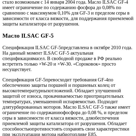
стало возможным с 14 января 2004 года. Масло ILSAC GF-4
имеет ограничение по содержанию фосфора до 0,08% по
сравнению с максимумом 0,10% для GF-3 и пределом серы в
зависимости от класса вязкости, для поддержания приемлемой
защиты катализатора от разрушения.
Масло ILSAC GF-5
Спецификация ILSAC GF-5представлена в октябре 2010 года.
На данный момент ILSAC GF-5 актуальная
спецификациямасел. В свободной продаже в РФ реально
встретить только ×W-20 и ×W-30. «Сороковок» просто
несуществует.
Спецификация GF-5превосходит требования GF-4по
обеспечению защиты поршней и поршневых колец от
высокотемпературныхотложений. Обладает улучшенной
защитой от износа, прокачиваемостью приотрицательных
температурах, уменьшенной испаряемостью. Подходит
длятурбированных моторов. Масло ILSAC GF-5 также имеет
ограничение по содержаниюфосфора до 0,08 %, и пределом
серы в зависимости от класса вязкости, дляобеспечения
приемлемой защиты катализатора от разрушения. Обладает
способностьюпротивостоять сохранять свои характеристики
при эксплуатации мотора набиотопливе E85.