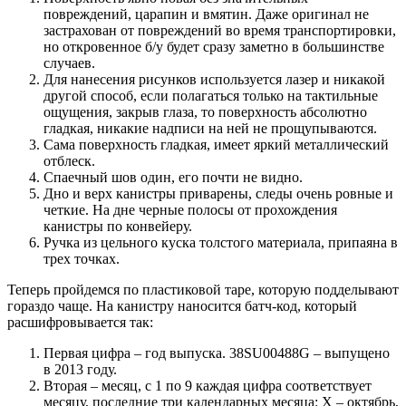
повреждений, царапин и вмятин. Даже оригинал не
застрахован от повреждений во время транспортировки,
но откровенное б/у будет сразу заметно в большинстве
случаев.
Для нанесения рисунков используется лазер и никакой
другой способ, если полагаться только на тактильные
ощущения, закрыв глаза, то поверхность абсолютно
гладкая, никакие надписи на ней не прощупываются.
Сама поверхность гладкая, имеет яркий металлический
отблеск.
Спаечный шов один, его почти не видно.
Дно и верх канистры приварены, следы очень ровные и
четкие. На дне черные полосы от прохождения
канистры по конвейеру.
Ручка из цельного куска толстого материала, припаяна в
трех точках.
Теперь пройдемся по пластиковой таре, которую подделывают
гораздо чаще. На канистру наносится батч-код, который
расшифровывается так:
Первая цифра – год выпуска. 38SU00488G – выпущено
в 2013 году.
Вторая – месяц, с 1 по 9 каждая цифра соответствует
месяцу, последние три календарных месяца: X – октябрь,