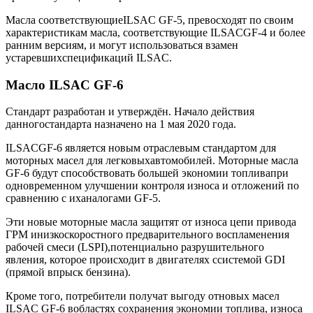
Масла соответствующиеILSAC GF-5, превосходят по своим
характеристикам масла, соответствующие ILSACGF-4 и более
ранним версиям, и могут использоваться взамен
устаревшихспецификаций ILSAC.
Масло ILSAC GF-6
Стандарт разработан и утверждён. Начало действия
данногостандарта назначено на 1 мая 2020 года.
ILSACGF-6 является новым отраслевым стандартом для
моторных масел для легковыхавтомобилей. Моторные масла
GF-6 будут способствовать большей экономии топливапри
одновременном улучшении контроля износа и отложений по
сравнению с иханалогами GF-5.
Эти новые моторные масла защитят от износа цепи привода
ГРМ инизкоскоростного предварительного воспламенения
рабочей смеси (LSPI),потенциально разрушительного
явления, которое происходит в двигателях ссистемой GDI
(прямой впрыск бензина).
Кроме того, потребители получат выгоду отновых масел
ILSAC GF-6 вобластях сохранения экономии топлива, износа