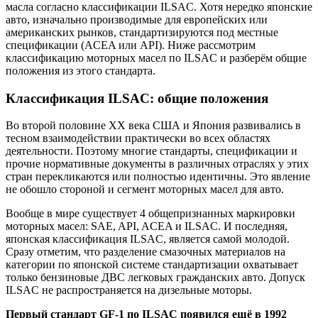
масла согласно классификации ILSAC. Хотя нередко японские
авто, изначально производимые для европейских или
американских рынков, стандартизируются под местные
спецификации (ACEA или API). Ниже рассмотрим
классификацию моторных масел по ILSAC и разберём общие
положения из этого стандарта.
Классификация ILSAC: общие положения
Во второй половине XX века США и Япония развивались в
тесном взаимодействии практически во всех областях
деятельности. Поэтому многие стандарты, спецификации и
прочие нормативные документы в различных отраслях у этих
стран перекликаются или полностью идентичны. Это явление
не обошло стороной и сегмент моторных масел для авто.
Вообще в мире существует 4 общепризнанных маркировки
моторных масел: SAE, API, ACEA и ILSAC. И последняя,
японская классификация ILSAC, является самой молодой.
Сразу отметим, что разделение смазочных материалов на
категории по японской системе стандартизации охватывает
только бензиновые ДВС легковых гражданских авто. Допуск
ILSAC не распространяется на дизельные моторы.
Первый стандарт GF-1 по ILSAC появился ещё в 1992