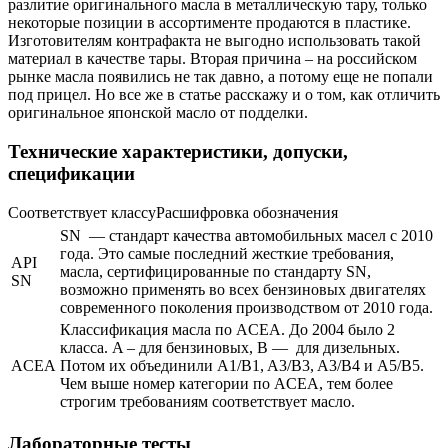
разлитие оригинального масла в металлическую тару, только
некоторые позиции в ассортименте продаются в пластике.
Изготовителям контрафакта не выгодно использовать такой
материал в качестве тары. Вторая причина – на российском
рынке масла появились не так давно, а потому еще не попали
под прицел. Но все же в статье расскажу и о том, как отличить
оригинальное японской масло от подделки.
Технические характеристики, допуски,
спецификации
Соответствует классуРасшифровка обозначения
SN — стандарт качества автомобильных масел с 2010
года. Это самые последний жесткие требования,
API
масла, сертифицированные по стандарту SN,
SN
возможно применять во всех бензиновых двигателях
современного поколения производством от 2010 года.
Классификация масла по ACEA. До 2004 было 2
класса. A – для бензиновых, B — для дизельных.
ACEA
Потом их объединили A1/B1, A3/B3, A3/B4 и A5/B5.
Чем выше номер категории по ACEA, тем более
строгим требованиям соответствует масло.
Лабораторные тесты