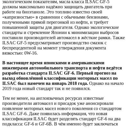
экологическим показателям, масла класса ILSAC GF-5
должны максимально надёжно защищать двигатель при
работе на биоэтаноле. Это топливо известно своей
«капризностью» в сравнении с обычными бензинами,
полученными прямой перегонкой из нефти, и требует
повышенной защиты для двигателя. Однако экологические
стандарты и стремление Японии к минимизации выбросов
поставили производителей автомасел в жёсткие рамки. Также
ILSAC GF-5 предусматривает производство смазок с
беспрецедентной на момент утверждения документа
вязкостью: 0W-16.
В настоящее время японскими и американскими
инженерами автомобильного транспорта и нефти ведётся
разработка стандарта ILSAC GF-6. Первый прогноз на
выход обновлённой классификации моторных масел по
ILSAC был намечен на январь 2018 года.
Однако на начало
2019 года новый стандарт так и не появился.
Тем не менее, на англоязычных ресурсах известные
производители автомасел и присадок уже анонсировали
появление моторных масел нового поколения со стандартом
ILSAC GF-6. Даже появилась информация, что новая
классификация ILSAC будет разделять стандарт GF-6 на два
подкласса: GF-6 и GF-6В. В чём именно будет заключаться