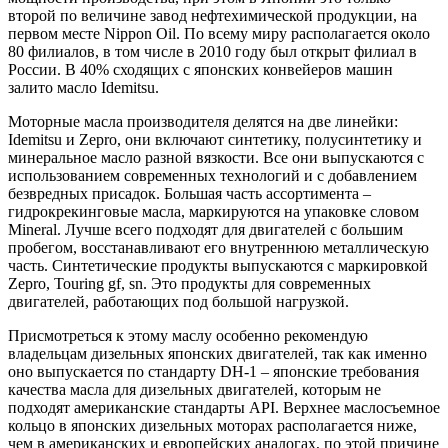
второй по величине завод нефтехимической продукции, на
первом месте Nippon Oil. По всему миру располагается около
80 филиалов, в том числе в 2010 году был открыт филиал в
России. В 40% сходящих с японских конвейеров машин
залито масло Idemitsu.
Моторные масла производителя делятся на две линейки:
Idemitsu и Zepro, они включают синтетику, полусинтетику и
минеральное масло разной вязкости. Все они выпускаются с
использованием современных технологий и с добавлением
безвредных присадок. Большая часть ассортимента –
гидрокрекинговые масла, маркируются на упаковке словом
Mineral. Лучше всего подходят для двигателей с большим
пробегом, восстанавливают его внутреннюю металлическую
часть. Синтетические продукты выпускаются с маркировкой
Zepro, Touring gf, sn. Это продукты для современных
двигателей, работающих под большой нагрузкой.
Присмотреться к этому маслу особенно рекомендую
владельцам дизельных японских двигателей, так как именно
оно выпускается по стандарту DH-1 – японские требования
качества масла для дизельных двигателей, которым не
подходят американские стандарты API. Верхнее маслосъемное
кольцо в японских дизельных моторах располагается ниже,
чем в американских и европейских аналогах, по этой причине