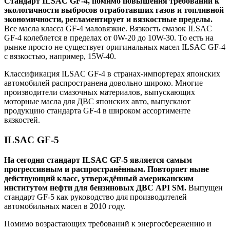
Стандарт ILSAC GF-4, помимо повышения требований к
экологичности выбросов отработавших газов и топливной
экономичности, регламентирует и вязкостные пределы.
Все масла класса GF-4 маловязкие. Вязкость смазок ILSAC
GF-4 колеблется в пределах от 0W-20 до 10W-30. То есть на
рынке просто не существует оригинальных масел ILSAC GF-4
с вязкостью, например, 15W-40.
Классификация ILSAC GF-4 в странах-импортерах японских
автомобилей распространена довольно широко. Многие
производители смазочных материалов, выпускающих
моторные масла для ДВС японских авто, выпускают
продукцию стандарта GF-4 в широком ассортименте
вязкостей.
ILSAC GF-5
На сегодня стандарт ILSAC GF-5 является самым
прогрессивным и распространённым. Повторяет ныне
действующий класс, утверждённый американским
институтом нефти для бензиновых ДВС API SM.
Выпущен
стандарт GF-5 как руководство для производителей
автомобильных масел в 2010 году.
Помимо возрастающих требований к энергосбережению и