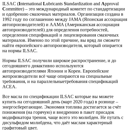
ILSAC (
I
nternational
L
ubricants
S
tandardization and
A
pproval
C
ommittee) – это международный комитет по стандартизации
и одобрению смазочных материалов. Организация создана в
1992 году по соглашению между JAMA (Японская ассоциация
автопроизводителей) и AAMA (Американская ассоциация
автопроизводителей) для определения потребностей,
определения спецификаций и лицензирования смазочных
материалов. Именно по этой причине, вы вряд ли сможете
найти европейского автопроизводителя, который опирается
на нормы ILSAC.
Нормы ILSAC получили широкое распространение, и до
сегодняшнего дняактивно используются
автопроизводителями Японии и Кореи. Европейские
жепроизводители всё чаще опираются на специальные
требования, и на параллельныетребования спецификаций
ACEA.
Все масла по спецификации ILSAC которые вы можете
купить на сегодняшний день (март 2020 года) в рознице –
энергосберегающие. Экономия топлива достигается за счёт
понижения (на горячую) и внедрению в пакет присадок
модификатора трения, чаще всего это молибден. Не путать с
дисульфидом молибдена, что даёт маслам характерный
графитовый цвет.