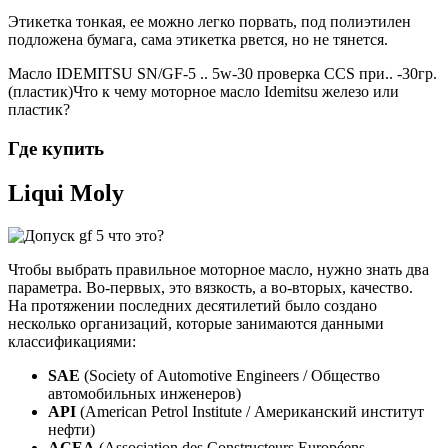
Этикетка тонкая, ее можно легко порвать, под полиэтилен
подложена бумага, сама этикетка рвется, но не тянется.
Масло IDEMITSU SN/GF-5 .. 5w-30 проверка CCS при.. -30гр.
(пластик)Что к чему моторное масло Idemitsu железо или
пластик?
Где купить
Liqui Moly
Чтобы выбрать правильное моторное масло, нужно знать два
параметра. Во-первых, это вязкость, а во-вторых, качество.
На протяжении последних десятилетий было создано
несколько организаций, которые занимаются данными
классификациями:
SAE
(Society of Automotive Engineers / Общество
автомобильных инженеров)
API
(American Petrol Institute / Американский институт
нефти)
ACEA
(Association des Constructeurs Européens