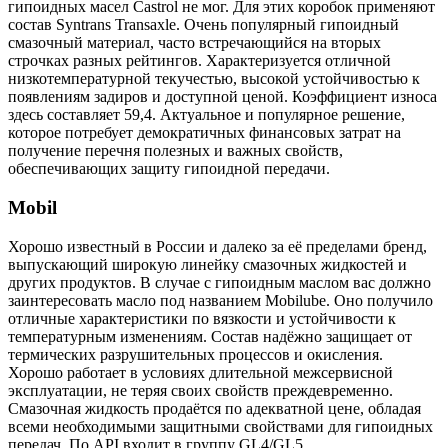
гипоидных масел Castrol не мог. Для этих коробок применяют
состав Syntrans Transaxle. Очень популярный гипоидный
смазочный материал, часто встречающийся на вторых
строчках разных рейтингов. Характеризуется отличной
низкотемпературной текучестью, высокой устойчивостью к
появлениям задиров и доступной ценой. Коэффициент износа
здесь составляет 59,4. Актуальное и популярное решение,
которое потребует демократичных финансовых затрат на
получение перечня полезных и важных свойств,
обеспечивающих защиту гипоидной передачи.
Mobil
Хорошо известный в России и далеко за её пределами бренд,
выпускающий широкую линейку смазочных жидкостей и
других продуктов. В случае с гипоидным маслом вас должно
заинтересовать масло под названием Mobilube. Оно получило
отличные характеристики по вязкости и устойчивости к
температурным изменениям. Состав надёжно защищает от
термических разрушительных процессов и окисления.
Хорошо работает в условиях длительной межсервисной
эксплуатации, не теряя своих свойств преждевременно.
Смазочная жидкость продаётся по адекватной цене, обладая
всеми необходимыми защитными свойствами для гипоидных
передач. По API входит в группу GL4/GL5.