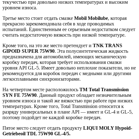
текучестью при довольно низких температурах и высоким
уровнем износа.
Третье место стоит отдать смазке
Mobil Mobilube
, которая
прекрасно зарекомендовала себя в ходе проводимых
испытаний. Единственным ее серьезным недостатком следует
считать недостаточную вязкость при низкой температуре.
Кроме того, на это же место претендует и
TNK TRANS
GIPOID SUPER 75W90
. Эта полусинтетическая жидкость
предназначена для автомобилей, имеющих механическую
коробку передач, которая требует использования смазки
уровня API GL-5. Имеет довольно неплохие показатели, но не
рекомендуется для коробок передач с медными или другими
легкосплавными синхронизаторами.
На четвертом месте расположилось
ТМ Total Transmission
SYN FE 75W90
. Данный продукт обладает незначительным
уровнем износа и такой же вязкостью при работе при низких
температурах. Кроме того, Total Transmission относится к
разряду универсальных в плане API — имеет и GL-4 и GL-5,
поэтому подойдет не каждой коробке передач.
Пятое место следует отдать продукту
LIQUI MOLY Hypoid-
Getriebeoil TDL 75W90 GL-4/5.