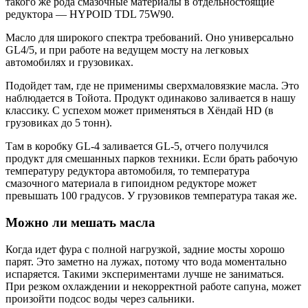
такого же рода смазочные материалы в отдельностоящие
редуктора — HYPOID TDL 75W90.
Масло для широкого спектра требований. Оно универсально
GL4/5, и при работе на ведущем мосту на легковых
автомобилях и грузовиках.
Подойдет там, где не применимы сверхмаловязкие масла. Это
наблюдается в Тойота. Продукт одинаково заливается в нашу
классику. С успехом может применяться в Хёндай HD (в
грузовиках до 5 тонн).
Там в коробку GL-4 заливается GL-5, отчего получился
продукт для смешанных парков техники. Если брать рабочую
температуру редуктора автомобиля, то температура
смазочного материала в гипоидном редукторе может
превышать 100 градусов. У грузовиков температура такая же.
Можно ли мешать масла
Когда идет фура с полной нагрузкой, задние мосты хорошо
парят. Это заметно на лужах, потому что вода моментально
испаряется. Такими экспериментами лучше не заниматься.
При резком охлаждении и некорректной работе сапуна, может
произойти подсос воды через сальники.