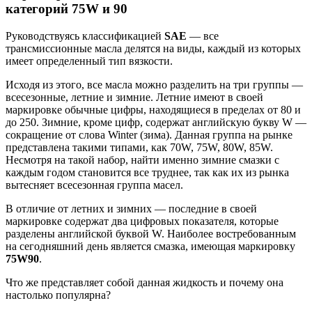
категорий 75W и 90
Руководствуясь классификацией
SAE
— все
трансмиссионные масла делятся на виды, каждый из которых
имеет определенный тип вязкости.
Исходя из этого, все масла можно разделить на три группы —
всесезонные, летние и зимние. Летние имеют в своей
маркировке обычные цифры, находящиеся в пределах от 80 и
до 250. Зимние, кроме цифр, содержат английскую букву W —
сокращение от слова Winter (зима). Данная группа на рынке
представлена такими типами, как 70W, 75W, 80W, 85W.
Несмотря на такой набор, найти именно зимние смазки с
каждым годом становится все труднее, так как их из рынка
вытесняет всесезонная группа масел.
В отличие от летних и зимних — последние в своей
маркировке содержат два цифровых показателя, которые
разделены английской буквой W. Наиболее востребованным
на сегодняшний день является смазка, имеющая маркировку
75W90
.
Что же представляет собой данная жидкость и почему она
настолько популярна?