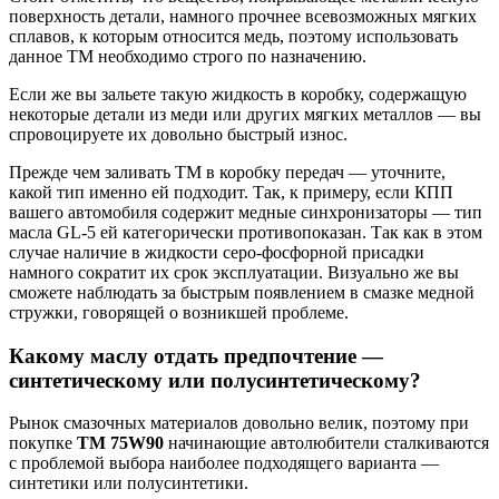
поверхность детали, намного прочнее всевозможных мягких
сплавов, к которым относится медь, поэтому использовать
данное ТМ необходимо строго по назначению.
Если же вы зальете такую жидкость в коробку, содержащую
некоторые детали из меди или других мягких металлов — вы
спровоцируете их довольно быстрый износ.
Прежде чем заливать ТМ в коробку передач — уточните,
какой тип именно ей подходит. Так, к примеру, если КПП
вашего автомобиля содержит медные синхронизаторы — тип
масла GL-5 ей категорически противопоказан. Так как в этом
случае наличие в жидкости серо-фосфорной присадки
намного сократит их срок эксплуатации. Визуально же вы
сможете наблюдать за быстрым появлением в смазке медной
стружки, говорящей о возникшей проблеме.
Какому маслу отдать предпочтение —
синтетическому или полусинтетическому?
Рынок смазочных материалов довольно велик, поэтому при
покупке
ТМ 75W90
начинающие автолюбители сталкиваются
с проблемой выбора наиболее подходящего варианта —
синтетики или полусинтетики.