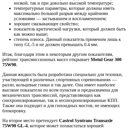
низкой, так и при довольно высокой температуре;
температурные параметры, которые должны иметь
максимально большой разрыв между крайними
условиями — застыванием и воспламенением;
хорошее смазывающее свойство;
показатель критической нагрузки, который должен быть
как можно выше;
степень износа. Данный показатель применим лишь к
типу GL-5 и не должен превышать 0.4 мм.
Итак, благодаря этим и некоторым другим показателям,
рейтинг трансмиссионных масел открывает
Motul Gear 300
75W90
.
Данная жидкость была разработана специально для техники,
участвующей в различных спортивных соревнованиях —
ралли, кольцевые гонки и так далее. Она имеет наиболее
высокие показатели по всем пунктам и предназначена для
механических трансмиссий, представляющих как
синхронизированные, так и несинхронизированные КПП.
Также она подходит и для гипоидных мостов, не имеющих
блокировку.
На второе место претендует
Castrol Syntrans Transaxle
75W90 GL-4
, которое может похвастаться хорошей