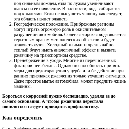
под сильным дождем, езда по лужам увеличивают
шансы на ее появление. В частности, вода собирается
под крыльями. Если не высушить машину как следует,
эта область начнет ржаветь.
Географическое положение. Прибрежные регионы
могут играть огромную роль в окислительном
разрушении автомобиля. Соленая морская вода является
серьезным врагом металлических объектов и будет
атаковать кузов. Холодный климат и чрезвычайно
теплый будут иметь аналогичный эффект и вызвать
ржавчину на транспортном средстве.
Пренебрежение в уходе. Многие из перечисленных
факторов неизбежны. Однако неспособность принять
меры для предотвращения ущерба или бездействие при
ранних признаках ржавления только ухудшит ситуацию.
Даже простое мытье автомобиля, может продлить жизнь
машины.
Бороться с коррозией нужно беспощадно, удаляя ее до
самого основания. А чтобы ржавчина перестала
появляться следует проводить профилактику.
Как определить
Самый эффективный способ предотвратить повреждения,