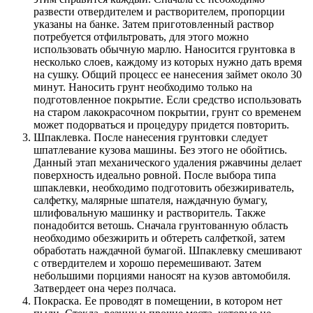
развести отвердителем и растворителем, пропорции
указаны на банке. Затем приготовленный раствор
потребуется отфильтровать, для этого можно
использовать обычную марлю. Наносится грунтовка в
несколько слоев, каждому из которых нужно дать время
на сушку. Общий процесс ее нанесения займет около 30
минут. Наносить грунт необходимо только на
подготовленное покрытие. Если средство использовать
на старом лакокрасочном покрытии, грунт со временем
может подорваться и процедуру придется повторить.
Шпаклевка. После нанесения грунтовки следует
шпатлевание кузова машины. Без этого не обойтись.
Данный этап механического удаления ржавчины делает
поверхность идеально ровной. После выбора типа
шпаклевки, необходимо подготовить обезжириватель,
салфетку, малярные шпателя, наждачную бумагу,
шлифовальную машинку и растворитель. Также
понадобится ветошь. Сначала грунтованную область
необходимо обезжирить и обтереть салфеткой, затем
обработать наждачной бумагой. Шпаклевку смешивают
с отвердителем и хорошо перемешивают. Затем
небольшими порциями наносят на кузов автомобиля.
Затвердеет она через полчаса.
Покраска. Ее проводят в помещении, в котором нет