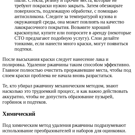
пыли. Стекла, резину и прочие места, которые не
требуют покраски нужно закрыть. Затем обезжирьте
поверхность, подлежащую обработке, с помощью
антисиликона. Следите за температурой кузова и
окружающей среды, она может повлиять на качество
лакокрасочного покрытия. Возьмите хороший
краскопульт, купите или попросите в аренду (некоторые
СТО предлагают подобную услугу). Слои делайте
тонкими, если нанести много краски, могут появиться
подтеки.
После высыхания краски следует нанесение лака и
полировка. Удаление ржавчины таким способом эффективно.
Главное полностью очистить проржавевшие места, чтобы под
слоем краски проблема не начала вновь разрастаться.
Те, кто убирал ржавчину механическим методом, знают
насколько это трудоемкий процесс, и как важно действовать
аккуратно, чтобы не допустить образование пузырей,
горбинок и подтеков.
Химический
Под химическим метод удаления ржавчины подразумевают
использование преобразователей и наборов для оцинковки.