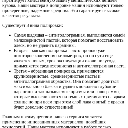
гарантирует качественную защиту металлических деталей
кузова. Наши мастера в полировке машин используют только
проверенные, надежные средства. Это гарантирует высокое
качество результата.
Существует 3 вида полировки:
Самая щядящая – антиголлограмная, выполняется самой
мелкозернистой пастой, которая помогает восстановить
блеск, но не удалить царапины.
Вторая – мягкая полировка – авто прошло уже
некоторое количество километров, но по сути еще
является новым, срок эксплуатации около полугода,
применяется среднезернистая и антиголлограмная паста.
Третья – абразивная полировка, применяются
крупнозернистые, среднезернистые пасты и
антиголлограмная обработка. Она помогает добиться
максимального блеска и удалить довольно глубокие
царапины и так называемые призмы или голограммы,
которые высвечиваются на темных цветах авто на ярком
солнце но при всем при этом слой лака снятый с краски
будет довольно существенный.
Главным преимуществом нашего сервиса является
применение инновационных материалов, новейших
технологий. Наши мастера используют в работе только