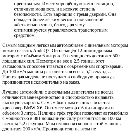
престижным. Имеет упрощённую комплектацию,
отличную мощность и высокую степень
безопасности. Есть вариация с тремя дверьми. Она
обладает более лёгким весом и повышенной
жёсткостью кузова, благодаря чему
оптимизируется управляемость транспортным
средством.
Самым мощным легковым автомобилем с дизельным мотором
можно назвать Audi Q7. Он оснащён 12-цилиндровым
мотором с объёмом 6 литров. Его мощность достигает 500
лошадиных сил. Несмотря на вес в 2,5 тонны, этот
автомобиль способен тягаться с современным спорткарами.
До 100 км/ч машина разгоняется всего за 5,5 секунды.
Настоящая модель не поступает в свободную продажу, а
производится исключительно на заказ.
Лучшие автомобили с дизельным двигателем не всегда
отличаются манёвренностью и способностью выдавать
высокую скорость. Самым быстрым из них считается
кроссовер BMW Х6. Он имеет мотор с 6 цилиндрами и
объёмом 3 литра. Наличие трёх турбин позволяет автомобилю
с мощностью в 381 лошадиную силу разгоняться до 100 км
всего за 5,2 секунды. Максимальная скорость этой машины
достигает 290 км/ч. Производители на этом не