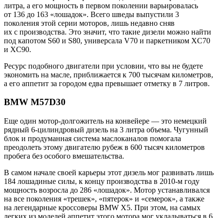
литра, а его мощность в первом поколении варьировалась
от 136 до 163 «лошадок». Всего шведы выпустили 3
поколения этой серии моторов, лишь недавно сняв
их с производства. Это значит, что такие дизели можно найти
под капотом S60 и S80, универсала V70 и паркетником XC70
и XC90.
Ресурс подобного двигатели при условии, что вы не будете
экономить на масле, приближается к 700 тысячам километров,
а его аппетит за городом едва превышает отметку в 7 литров.
BMW M57D30
Еще один мотор-долгожитель на конвейере — это немецкий
рядный 6-цилиндровый дизель на 3 литра объема. Чугунный
блок и продуманная система маслоканалов помогала
преодолеть этому двигателю рубеж в 600 тысяч километров
пробега без особого вмешательства.
В самом начале своей карьеры этот дизель мог развивать лишь
184 лошадиные силы, к концу производства в 2010-м году
мощность возросла до 286 «лошадок». Мотор устанавливался
на все поколения «трешек», «пятерок» и «семерок», а также
на легендарные кроссоверы BMW X5. При этом, на самых
легких из моделей аппетит этого мотора мог укладываться в 6