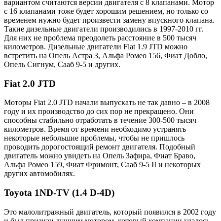
вариантом считаются версии двигателя с 8 клапанами. Мотор
с 16 клапанами тоже будет хорошим решением, но только со
временем нужно будет произвести замену впускного клапана.
Такие дизельные двигатели производились в 1997-2010 гг.
Для них не проблема преодолеть расстояние в 500 тысяч
километров. Дизельные двигатели Fiat 1.9 JTD можно
встретить на Опель Астра 3, Альфа Ромео 156, Фиат Добло,
Опель Сигнум, Сааб 9-5 и других.
Fiat 2.0 JTD
Моторы Fiat 2.0 JTD начали выпускать не так давно – в 2008
году и их производство до сих пор не прекращено. Они
способны стабильно отработать в течение 300-500 тысяч
километров. Время от времени необходимо устранять
некоторые небольшие проблемы, чтобы не пришлось
проводить дорогостоящий ремонт двигателя. Подобный
двигатель можно увидеть на Опель Зафира, Фиат Браво,
Альфа Ромео 159, Фиат Фримонт, Сааб 9-5 II и некоторых
других автомобилях.
Toyota 1ND-TV (1.4 D-4D)
Это малолитражный двигатель, который появился в 2002 году
и был признан лучшим мотором, который компании удалось