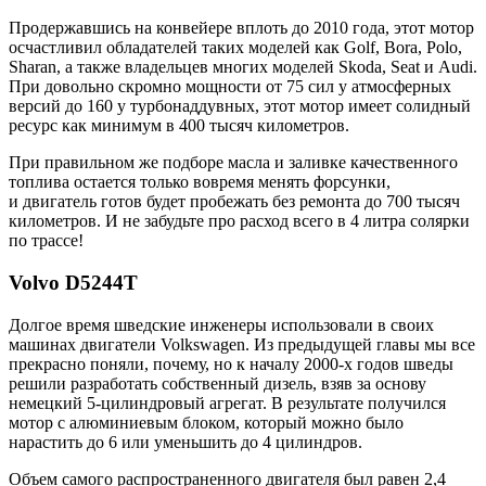
Продержавшись на конвейере вплоть до 2010 года, этот мотор
осчастливил обладателей таких моделей как Golf, Bora, Polo,
Sharan, а также владельцев многих моделей Skoda, Seat и Audi.
При довольно скромно мощности от 75 сил у атмосферных
версий до 160 у турбонаддувных, этот мотор имеет солидный
ресурс как минимум в 400 тысяч километров.
При правильном же подборе масла и заливке качественного
топлива остается только вовремя менять форсунки,
и двигатель готов будет пробежать без ремонта до 700 тысяч
километров. И не забудьте про расход всего в 4 литра солярки
по трассе!
Volvo D5244T
Долгое время шведские инженеры использовали в своих
машинах двигатели Volkswagen. Из предыдущей главы мы все
прекрасно поняли, почему, но к началу 2000-х годов шведы
решили разработать собственный дизель, взяв за основу
немецкий 5-цилиндровый агрегат. В результате получился
мотор с алюминиевым блоком, который можно было
нарастить до 6 или уменьшить до 4 цилиндров.
Объем самого распространенного двигателя был равен 2,4