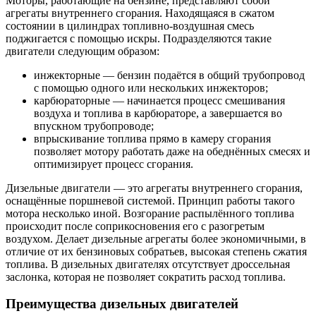
Моторы, работающие на бензине, представляют собой
агрегаты внутреннего сгорания. Находящаяся в сжатом
состоянии в цилиндрах топливно-воздушная смесь
поджигается с помощью искры. Подразделяются такие
двигатели следующим образом:
инжекторные — бензин подаётся в общий трубопровод
с помощью одного или нескольких инжекторов;
карбюраторные — начинается процесс смешивания
воздуха и топлива в карбюраторе, а завершается во
впускном трубопроводе;
впрыскивание топлива прямо в камеру сгорания
позволяет мотору работать даже на обеднённых смесях и
оптимизирует процесс сгорания.
Дизельные двигатели — это агрегаты внутреннего сгорания,
оснащённые поршневой системой. Принцип работы такого
мотора несколько иной. Возгорание распылённого топлива
происходит после соприкосновения его с разогретым
воздухом. Делает дизельные агрегаты более экономичными, в
отличие от их бензиновых собратьев, высокая степень сжатия
топлива. В дизельных двигателях отсутствует дроссельная
заслонка, которая не позволяет сократить расход топлива.
Преимущества дизельных двигателей