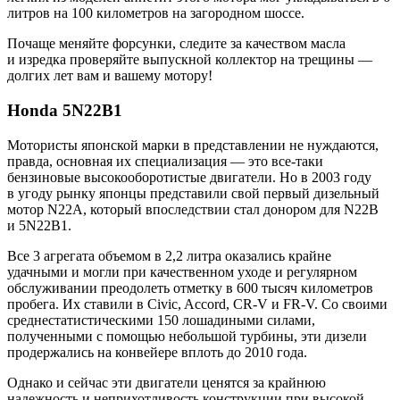
литров на 100 километров на загородном шоссе.
Почаще меняйте форсунки, следите за качеством масла
и изредка проверяйте выпускной коллектор на трещины —
долгих лет вам и вашему мотору!
Honda 5N22B1
Мотористы японской марки в представлении не нуждаются,
правда, основная их специализация — это все-таки
бензиновые высокооборотистые двигатели. Но в 2003 году
в угоду рынку японцы представили свой первый дизельный
мотор N22A, который впоследствии стал донором для N22B
и 5N22B1.
Все 3 агрегата объемом в 2,2 литра оказались крайне
удачными и могли при качественном уходе и регулярном
обслуживании преодолеть отметку в 600 тысяч километров
пробега. Их ставили в Civic, Accord, CR-V и FR-V. Со своими
среднестатистическими 150 лошадиными силами,
полученными с помощью небольшой турбины, эти дизели
продержались на конвейере вплоть до 2010 года.
Однако и сейчас эти двигатели ценятся за крайнюю
надежность и неприхотливость конструкции при высокой