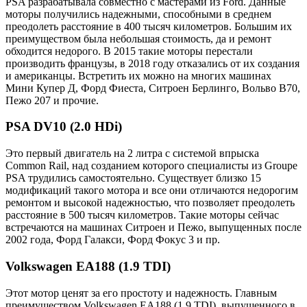
PSA разрабатывала совместно с мастерами из Ford. Данные
моторы получились надежными, способными в среднем
преодолеть расстояние в 400 тысяч километров. Большим их
преимуществом была небольшая стоимость, да и ремонт
обходится недорого. В 2015 такие моторы перестали
производить французы, в 2018 году отказались от их создания
и американцы. Встретить их можно на многих машинах
Мини Купер Д, Форд Фиеста, Ситроен Берлинго, Вольво В70,
Пежо 207 и прочие.
PSA DV10 (2.0 HDi)
Это первый двигатель на 2 литра с системой впрыска
Common Rail, над созданием которого специалисты из Groupe
PSA трудились самостоятельно. Существует близко 15
модификаций такого мотора и все они отличаются недорогим
ремонтом и высокой надежностью, что позволяет преодолеть
расстояние в 500 тысяч километров. Такие моторы сейчас
встречаются на машинах Ситроен и Пежо, выпущенных после
2002 года, Форд Галакси, Форд Фокус 3 и пр.
Volkswagen EA188 (1.9 TDI)
Этот мотор ценят за его простоту и надежность. Главным
преимуществом Volkswagen EA188 (1.9 TDI), выпущенного в