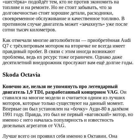
«шестёрка» подойдёт тем, кто не против экономить на
топливе и на ремонте. Но не стоит забывать, что за
долговечностью стоят хорошие детали, расходники,
своевременное обслуживание и качественное топливо. В
противном случае двигатель может «зачахнуть» уже после
сотни тысяч километров.
Как отмечали многие автолюбители — приобретённая Audi
Q7 с трёхлитровым мотором на вторичке не всегда имеет
правдивый пробег. В связи с этим иногда возникают
проблемы, ведь их ресурс тоже ограничен. Однако даже
десятилетний внедорожник прослужит вам ещё долгие годы.
Skoda Octavia
Конечно же, нельзя не упомянуть про легендарный
двигатель 1,9 TDI, разработанный концерном VAG
. Он
ставился на многие модели и считается одним из лучших
моторов, которые только существуют на данный момент.
Впервые он был установлен на «бочку» Ауди-80 в далёком
1991 году. Правда, это был не первый «ваговский» мотор, но
именно с него началась популярность и известность
дизельных агрегатов от VAG.
Лучше всего он проявил себя именно в Октавии. Она