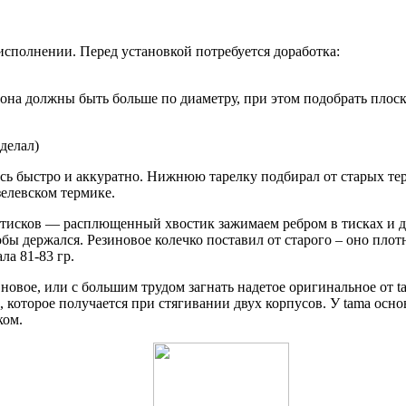
 исполнении. Перед установкой потребуется доработка:
, она должны быть больше по диаметру, при этом подобрать пл
делал)
ь быстро и аккуратно. Нижнюю тарелку подбирал от старых терм
елевском термике.
 тисков — расплющенный хвостик зажимаем ребром в тисках и д
бы держался. Резиновое колечко поставил от старого – оно пло
ла 81-83 гр.
новое, или с большим трудом загнать надетое оригинальное от t
 которое получается при стягивании двух корпусов. У tama основ
ком.