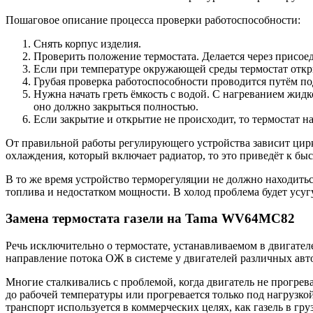
Пошаговое описание процесса проверки работоспособности:
Снять корпус изделия.
Проверить положение термостата. Делается через присо
Если при температуре окружающей среды термостат откры
Грубая проверка работоспособности проводится путём по
Нужна начать греть ёмкость с водой. С нагреванием жидк
оно должно закрыться полностью.
Если закрытие и открытие не происходит, то термостат н
От правильной работы регулирующего устройства зависит цирк
охлаждения, который включает радиатор, то это приведёт к быс
В то же время устройство терморегуляции не должно находитьс
топлива и недостатком мощности. В холод проблема будет усуг
Замена термостата газели на Tama WV64MC82
Речь исключительно о термостате, устанавливаемом в двигателе
направление потока ОЖ в системе у двигателей различных авто
Многие сталкивались с проблемой, когда двигатель не прогрев
до рабочей температуры или прогревается только под нагрузкой
транспорт используется в коммерческих целях, как газель в гр