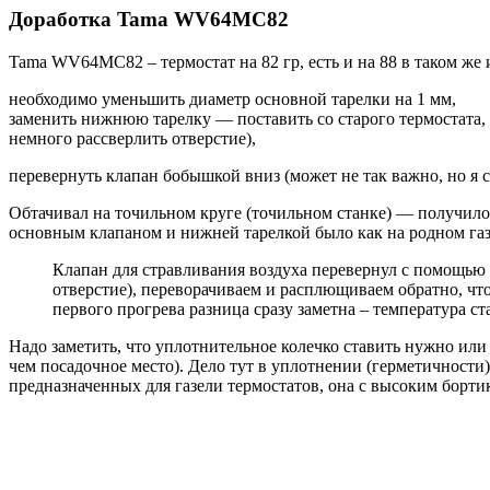
Доработка Tama WV64MC82
Tama WV64MC82 – термостат на 82 гр, есть и на 88 в таком же
необходимо уменьшить диаметр основной тарелки на 1 мм,
заменить нижнюю тарелку — поставить со старого термостата
немного рассверлить отверстие),
перевернуть клапан бобышкой вниз (может не так важно, но я с
Обтачивал на точильном круге (точильном станке) — получилос
основным клапаном и нижней тарелкой было как на родном газ
Клапан для стравливания воздуха перевернул с помощью
отверстие), переворачиваем и расплющиваем обратно, что
первого прогрева разница сразу заметна – температура ста
Надо заметить, что уплотнительное колечко ставить нужно или 
чем посадочное место). Дело тут в уплотнении (герметичности),
предназначенных для газели термостатов, она с высоким борти