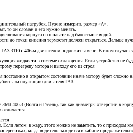
единительный патрубок. Нужно измерить размер «А».
т, то он сломан и его нужно менять.
двешивания корпуса на шпагате над ёмкостью с водой.
ости до точки кипения термостат должен открыться. Дальше нужн
а ГАЗ 3110 с 406-м двигателем подлежит замене. В ином случае 
уляция жидкости в системе охлаждения. Если устройство не буд
трому перегреву мотора и выходу его из строя.
я постоянно в открытом состоянии иначе мотору будет сложно н
ублять эксплуатацию двигателя ГАЗ.
 ЗМЗ 406.3 (Волга и Газель), так как диаметры отверстий в кор
 отличается.
ается
. Если летом, в жару, этого можно не заметить, то с приходом х
узоперевозках, когда водитель находится в кабине продолжитель