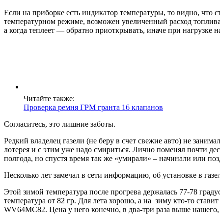
Если на приборке есть индикатор температуры, то видно, что с
температурном режиме, возможен увеличенный расход топлива,
а когда теплеет — обратно приоткрывать, иначе при нагрузке н
Читайте также:
Проверка ремня ГРМ гранта 16 клапанов
Согласитесь, это лишние заботы.
Редкий владелец газели (не беру в счет свежие авто) не заним
лотерея и с этим уже надо смириться. Лично поменял почти дес
полгода, но спустя время так же «умирали» – начинали или поз
Несколько лет замечал в сети информацию, об установке в газе
Этой зимой температура после прогрева держалась 77-78 градус
температура от 82 гр. Для лета хорошо, а на зиму кто-то ставит
WV64MC82. Цена у него конечно, в два-три раза выше нашего,