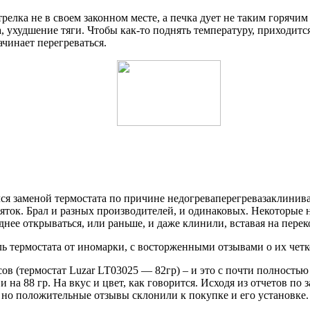
трелка не в своем законном месте, а печка дует не таким горячи
 ухудшение тяги. Чтобы как-то поднять температуру, приходитс
ачинает перегреваться.
ался заменой термостата по причине недогреваперегревазаклинив
яток. Брал и разных производителей, и одинаковых. Некоторые н
днее открываться, или раньше, и даже клинили, вставая на пере
ль термостата от иномарки, с восторженными отзывами о их четк
ов (термостат Luzar LT03025 — 82гр) – и это с почти полностью
 и на 88 гр. На вкус и цвет, как говорится. Исходя из отчетов п
 но положительные отзывы склонили к покупке и его установке.