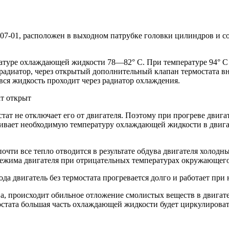
107-01, расположен в выходном патрубке головки цилиндров и 
ратуре охлаждающей жидкости 78—82° С. При температуре 94° С
 радиатор, через открытый дополнительный клапан термостата 
ся жидкость проходит через радиатор охлаждения.
ат открыт
тат не отключает его от двигателя. Поэтому при прогреве двига
живает необходимую температуру охлаждающей жидкости в двига
почти все тепло отводится в результате обдува двигателя холод
ежима двигателя при отрицательных температурах окружающего 
года двигатель без термостата прогревается долго и работает п
ива, происходит обильное отложение смолистых веществ в двигате
остата большая часть охлаждающей жидкости будет циркулироват