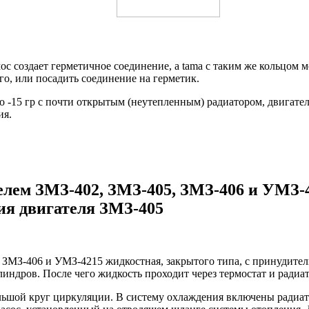
с создает герметичное соединение, а tama с таким же кольцом
го, или посадить соединение на герметик.
о -15 гр с почти открытым (неутепленным) радиатором, двигатель
ия.
елем ЗМЗ-402, ЗМЗ-405, ЗМЗ-406 и УМЗ-4
ия двигателя ЗМЗ-405
, ЗМЗ-406 и УМЗ-4215 жидкостная, закрытого типа, с принудите
индров. После чего жидкость проходит через термостат и радиа
ольшой круг циркуляции. В систему охлаждения включены радиа