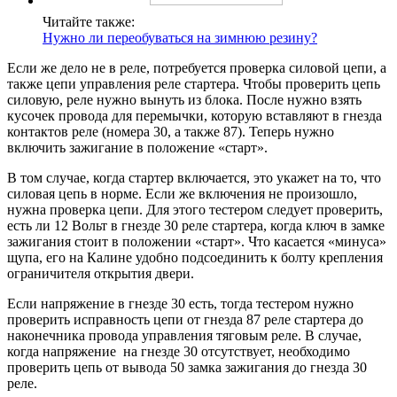
Читайте также:
Нужно ли переобуваться на зимнюю резину?
Если же дело не в реле, потребуется проверка силовой цепи, а
также цепи управления реле стартера. Чтобы проверить цепь
силовую, реле нужно вынуть из блока. После нужно взять
кусочек провода для перемычки, которую вставляют в гнезда
контактов реле (номера 30, а также 87). Теперь нужно
включить зажигание в положение «старт».
В том случае, когда стартер включается, это укажет на то, что
силовая цепь в норме. Если же включения не произошло,
нужна проверка цепи. Для этого тестером следует проверить,
есть ли 12 Вольт в гнезде 30 реле стартера, когда ключ в замке
зажигания стоит в положении «старт». Что касается «минуса»
щупа, его на Калине удобно подсоединить к болту крепления
ограничителя открытия двери.
Если напряжение в гнезде 30 есть, тогда тестером нужно
проверить исправность цепи от гнезда 87 реле стартера до
наконечника провода управления тяговым реле. В случае,
когда напряжение на гнез­де 30 отсутствует, необходимо
проверить цепь от вывода 50 замка зажига­ния до гнезда 30
реле.