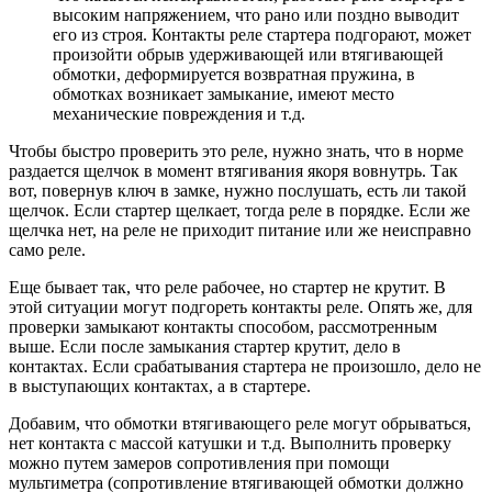
высоким напряжением, что рано или поздно выводит
его из строя. Контакты реле стартера подгорают, может
произойти обрыв удерживающей или втягивающей
обмотки, деформируется возвратная пружина, в
обмотках возникает замыкание, имеют место
механические повреждения и т.д.
Чтобы быстро проверить это реле, нужно знать, что в норме
раздается щелчок в момент втягивания якоря вовнутрь. Так
вот, повернув ключ в замке, нужно послушать, есть ли такой
щелчок. Если стартер щелкает, тогда реле в порядке. Если же
щелчка нет, на реле не приходит питание или же неисправно
само реле.
Еще бывает так, что реле рабочее, но стартер не крутит. В
этой ситуации могут подгореть контакты реле. Опять же, для
проверки замыкают контакты способом, рассмотренным
выше. Если после замыкания стартер крутит, дело в
контактах. Если срабатывания стартера не произошло, дело не
в выступающих контактах, а в стартере.
Добавим, что обмотки втягивающего реле могут обрываться,
нет контакта с массой катушки и т.д. Выполнить проверку
можно путем замеров сопротивления при помощи
мультиметра (сопротивление втягивающей обмотки должно