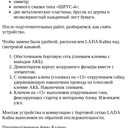
омметр;
немного смазки типа «ШРУС-4»;
две металлические пластины, брусок из дерева и
мелкозернистый наждачный лист бумаги.
После подготовительных работ, разбираемся, как снять
устройство.
Чтобы замена была удобной, располагаем LADA Kalina над
смотровой канавой.
Обесточиваем бортовую сеть (снимаем клеммы с
выводов АКБ).
Демонтируем корпус воздушного фильтра вместе с
элементом.
С помощью ключа (головки) на «13» откручиваем гайку,
удерживающую наконечник провода на плюсовой
клемме АКБ. Наконечник снимаем.
Ключом на «15» выполняем откручивание гаек,
фиксирующих стартер к моторному блоку. Извлекаем
узел.
Монтаж устройства и коммутацию с бортовой сетью LADA
Kalina выполняем по обратной последовательности.
Противотуманные фары Калина