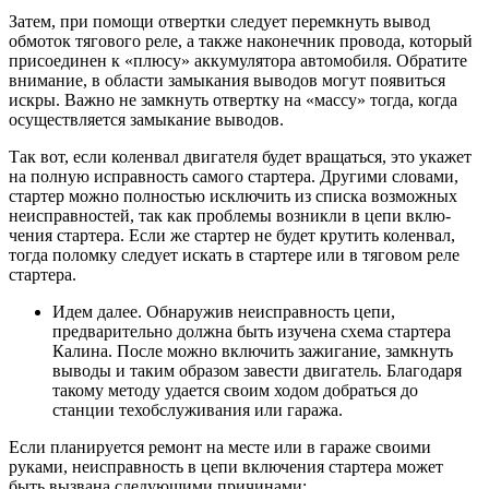
Затем, при помощи отвертки следует перемкнуть вывод
обмоток тягового реле, а также наконечник провода, который
присоединен к «плюсу» аккумулятора автомобиля. Обратите
внимание, в области замыкания выводов могут появиться
искры. Важно не замкнуть отвертку на «мас­су» тогда, когда
осуществляется замыкание выводов.
Так вот, если коленвал двигателя будет вращаться, это укажет
на полную исправность самого стартера. Другими словами,
стартер можно полностью исключить из списка возможных
неисправностей, так как проблемы возникли в цепи вклю­
чения стартера. Если же стартер не будет крутить коленвал,
тогда поломку следует искать в стартере или в тяговом реле
стартера.
Идем далее. Обнаружив неисправность цепи,
предварительно должна быть изучена схема стартера
Калина. После можно включить зажигание, замкнуть
выводы и таким образом завести двигатель. Благодаря
такому методу удается своим ходом добраться до
станции техобслуживания или гаража.
Если планируется ремонт на месте или в гараже своими
руками, неисправность в цепи включения стартера может
быть вызвана следующими причинами: