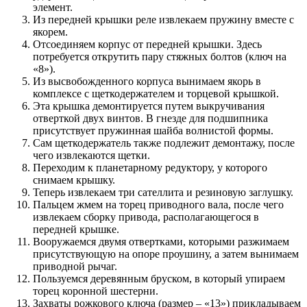
элемент.
Из передней крышки реле извлекаем пружину вместе с
якорем.
Отсоединяем корпус от передней крышки. Здесь
потребуется открутить пару стяжных болтов (ключ на
«8»).
Из высвобожденного корпуса вынимаем якорь в
комплексе с щеткодержателем и торцевой крышкой.
Эта крышка демонтируется путем выкручивания
отверткой двух винтов. В гнезде для подшипника
присутствует пружинная шайба волнистой формы.
Сам щеткодержатель также подлежит демонтажу, после
чего извлекаются щетки.
Переходим к планетарному редуктору, у которого
снимаем крышку.
Теперь извлекаем три сателлита и резиновую заглушку.
Пальцем жмем на торец приводного вала, после чего
извлекаем сборку привода, располагающегося в
передней крышке.
Вооружаемся двумя отвертками, которыми разжимаем
присутствующую на опоре проушину, а затем вынимаем
приводной рычаг.
Пользуемся деревянным бруском, в который упираем
торец коронной шестерни.
Захваты рожкового ключа (размер – «13») прикладываем