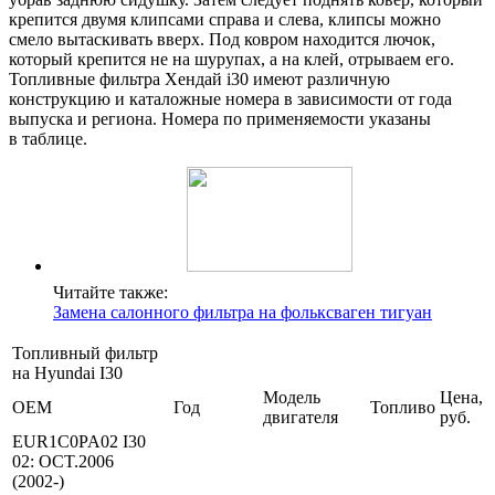
крепится двумя клипсами справа и слева, клипсы можно
смело вытаскивать вверх. Под ковром находится лючок,
который крепится не на шурупах, а на клей, отрываем его.
Топливные фильтра Хендай i30 имеют различную
конструкцию и каталожные номера в зависимости от года
выпуска и региона. Номера по применяемости указаны
в таблице.
Читайте также:
Замена салонного фильтра на фольксваген тигуан
Топливный фильтр
на Hyundai I30
Модель
Цена,
OEM
Год
Топливо
двигателя
руб.
EUR1C0PA02 I30
02: OCT.2006
(2002-)