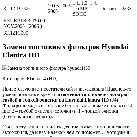
1.1, 1.3, 1.4,
20.05.2002-
31112-1С000
1.6 MPI-
Бензин
2333
2006
SOHC
KEURPTB06 I30 06:
NOV.2006- (2006-)
311121C000
Замена топливных фильтров Hyundai
Elantra HD
Категория: Elantra J4 (HD)
Приветствую вас, посетители сайта my-elantra.ru! Наконец-то
у меня появилось время и я
поменял топливные фильтры
грубой и тонкой очистки на Huyndai Elantra HD (J4)
!
Фильтры находятся в стакане бензонасоса, в баке и их всего 3
шт.: 2 – грубой очистки (сеточки) и 1 – тонкой очистки
(бочонок пластиковый).
Статью эту решил написать для, так сказать, истории своего
автомобиля, да и вам надеюсь чем-то поможет… Хотя уже и