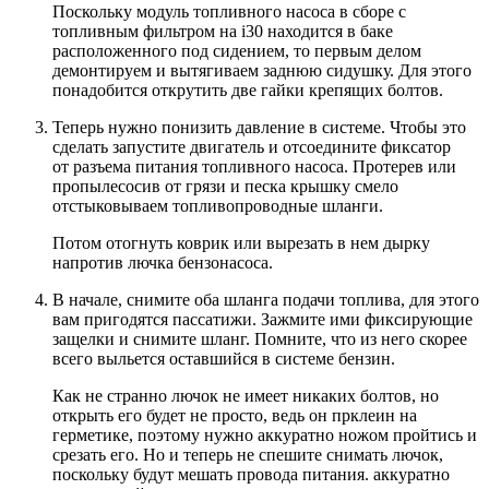
Поскольку модуль топливного насоса в сборе с
топливным фильтром на i30 находится в баке
расположенного под сидением, то первым делом
демонтируем и вытягиваем заднюю сидушку. Для этого
понадобится открутить две гайки крепящих болтов.
Теперь нужно понизить давление в системе. Чтобы это
сделать запустите двигатель и отсоедините фиксатор
от разъема питания топливного насоса. Протерев или
пропылесосив от грязи и песка крышку смело
отстыковываем топливопроводные шланги.
Потом отогнуть коврик или вырезать в нем дырку
напротив лючка бензонасоса.
В начале, снимите оба шланга подачи топлива, для этого
вам пригодятся пассатижи. Зажмите ими фиксирующие
защелки и снимите шланг. Помните, что из него скорее
всего выльется оставшийся в системе бензин.
Как не странно лючок не имеет никаких болтов, но
открыть его будет не просто, ведь он прклеин на
герметике, поэтому нужно аккуратно ножом пройтись и
срезать его. Но и теперь не спешите снимать лючок,
поскольку будут мешать провода питания. аккуратно