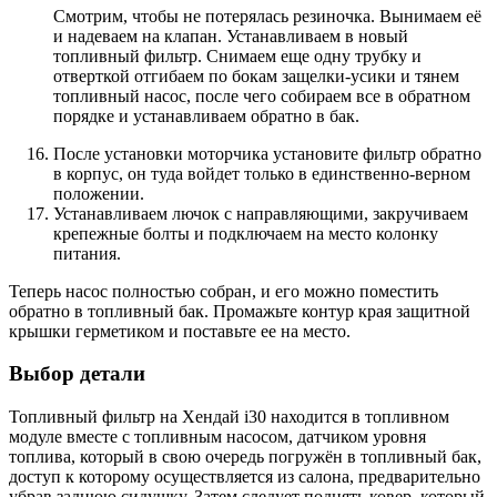
Смотрим, чтобы не потерялась резиночка. Вынимаем её
и надеваем на клапан. Устанавливаем в новый
топливный фильтр. Снимаем еще одну трубку и
отверткой отгибаем по бокам защелки-усики и тянем
топливный насос, после чего собираем все в обратном
порядке и устанавливаем обратно в бак.
После установки моторчика установите фильтр обратно
в корпус, он туда войдет только в единственно-верном
положении.
Устанавливаем лючок с направляющими, закручиваем
крепежные болты и подключаем на место колонку
питания.
Теперь насос полностью собран, и его можно поместить
обратно в топливный бак. Промажьте контур края защитной
крышки герметиком и поставьте ее на место.
Выбор детали
Топливный фильтр на Хендай i30 находится в топливном
модуле вместе с топливным насосом, датчиком уровня
топлива, который в свою очередь погружён в топливный бак,
доступ к которому осуществляется из салона, предварительно
убрав заднюю сидушку. Затем следует поднять ковер, который