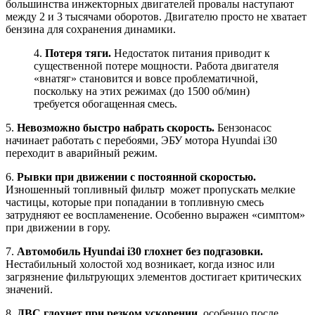
большинства инжекторных двигателей провалы наступают
между 2 и 3 тысячами оборотов. Двигателю просто не хватает
бензина для сохранения динамики.
4.
Потеря тяги.
Недостаток питания приводит к
существенной потере мощности. Работа двигателя
«внатяг» становится и вовсе проблематичной,
поскольку на этих режимах (до 1500 об/мин)
требуется обогащенная смесь.
5.
Невозможно быстро набрать скорость.
Бензонасос
начинает работать с перебоями, ЭБУ мотора Hyundai i30
переходит в аварийный режим.
6.
Рывки при движении с постоянной скоростью.
Изношенный топливный фильтр может пропускать мелкие
частицы, которые при попадании в топливную смесь
затрудняют ее воспламенение. Особенно выражен «симптом»
при движении в гору.
7.
Автомобиль
Hyundai i30
глохнет без подгазовки.
Нестабильный холостой ход возникает, когда износ или
загрязнение фильтрующих элементов достигает критических
значений.
8.
ДВС глохнет при резком ускорении,
особенно после