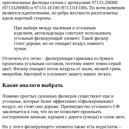
оригинальные фильтры салона с артикулами 97133-2H000
(971332H000) и 97133-1E100 (971331E100). По всем размерам
являются идентичными, но ребра жесткости расположены
вдоль короткой стороны.
При выборе между пылевым и угольным
изделием, автовладельцы советуют использовать
угольный фильтрующий элемент. Такой фильтр
стоит дороже, но он очищает воздух намного
лучше.
Отличить его легко – фильтрующая гармошка из бумаги
пропитана угольным составом, поэтому имеет темно-серый
цвет. Фильтр очищает поток воздуха от пыли, мелкой грязи,
микробов, бактерий и усиливает защиту ваших легких.
Какие аналоги выбрать
Помимо простых салонных фильтров существуют еще и
угольные, которые более эффективно отфильтровывают
воздух, но стоят они дороже. Преимущество угольного СФ
заключается в том, что он не позволяет проникать
посторонним запахам, идущим с дороги (улицы) в салон авто.
Но у этого фильтрующего элемента также есть недостаток –