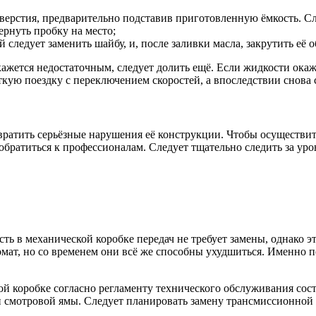
верстия, предварительно подставив приготовленную ёмкость. С
ернуть пробку на место;
следует заменить шайбу, и, после заливки масла, закрутить её о
окажется недостаточным, следует долить ещё. Если жидкости ока
кую поездку с переключением скоростей, а впоследствии снова 
твратить серьёзные нарушения её конструкции. Чтобы осуществи
обратиться к профессионалам. Следует тщательно следить за ур
 в механической коробке передач не требует замены, однако это
омат, но со временем они всё же способны ухудшиться. Именно 
 коробке согласно регламенту технического обслуживания сост
 смотровой ямы. Следует планировать замену трансмиссионной 