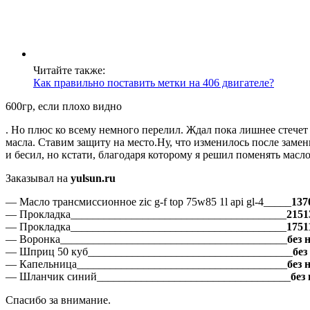
Читайте также:
Как правильно поставить метки на 406 двигателе?
600гр, если плохо видно
. Но плюс ко всему немного перелил. Ждал пока лишнее стечет
масла. Ставим защиту на место.Ну, что изменилось после зам
и бесил, но кстати, благодаря которому я решил поменять мас
Заказывал на
yulsun.ru
— Масло трансмиссионное zic g-f top 75w85 1l api gl-4_____
137
— Прокладка_______________________________________
2151
— Прокладка_______________________________________
1751
— Воронка_________________________________________
без 
— Шприц 50 куб_____________________________________
без
— Капельница______________________________________
без 
— Шланчик синий___________________________________
без
Спасибо за внимание.