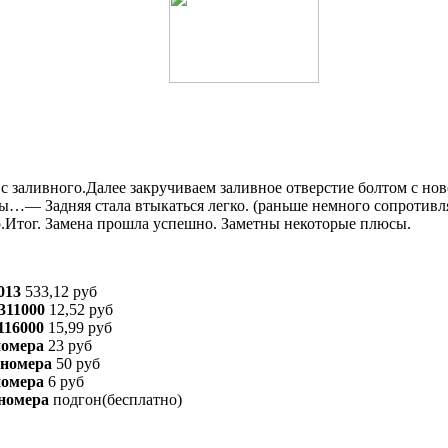
 с заливного.Далее закручиваем заливное отверстие болтом с но
ены…— Задняя стала втыкаться легко. (раньше немного сопротив
ло.Итог. Замена прошла успешно. Заметны некоторые плюсы.
013
533,12 руб
311000
12,52 руб
116000
15,99 руб
номера
23 руб
 номера
50 руб
номера
6 руб
 номера
подгон(бесплатно)