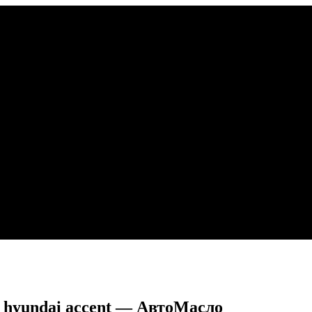
 hyundai accent — АвтоМасло